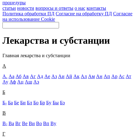
процедуры
статьи
новости
вопросы и ответы
о нас
контакты
Политика обработки ПД
Согласие на обработку ПД
Согласие
на использование Cookie
Лекарства и субстанции
Главная
лекарства и субстанции
А
А.
Аа
Аб
Ав
Аг
Ад
Ае
Аз
Аи
Ай
Ак
Ал
Ам
Ан
Ап
Ар
Ас
Ат
Ау
Аф
Ац
Аш
Аэ
Б
Б-
Ба
Бе
Би
Бл
Бо
Бр
Бу
Бы
Бэ
В
В-
Ва
Вг
Ве
Ви
Во
Вп
Ву
Г