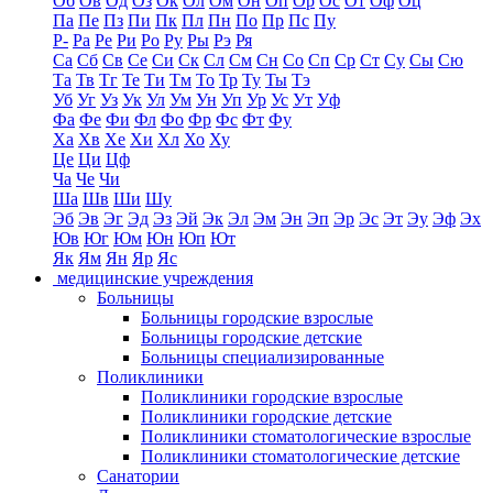
Об
Ов
Од
Оз
Ок
Ол
Ом
Он
Оп
Ор
Ос
От
Оф
Оц
Па
Пе
Пз
Пи
Пк
Пл
Пн
По
Пр
Пс
Пу
Р-
Ра
Ре
Ри
Ро
Ру
Ры
Рэ
Ря
Са
Сб
Св
Се
Си
Ск
Сл
См
Сн
Со
Сп
Ср
Ст
Су
Сы
Сю
Та
Тв
Тг
Те
Ти
Тм
То
Тр
Ту
Ты
Тэ
Уб
Уг
Уз
Ук
Ул
Ум
Ун
Уп
Ур
Ус
Ут
Уф
Фа
Фе
Фи
Фл
Фо
Фр
Фс
Фт
Фу
Ха
Хв
Хе
Хи
Хл
Хо
Ху
Це
Ци
Цф
Ча
Че
Чи
Ша
Шв
Ши
Шу
Эб
Эв
Эг
Эд
Эз
Эй
Эк
Эл
Эм
Эн
Эп
Эр
Эс
Эт
Эу
Эф
Эх
Юв
Юг
Юм
Юн
Юп
Ют
Як
Ям
Ян
Яр
Яс
медицинские учреждения
Больницы
Больницы городские взрослые
Больницы городские детские
Больницы специализированные
Поликлиники
Поликлиники городские взрослые
Поликлиники городские детские
Поликлиники стоматологические взрослые
Поликлиники стоматологические детские
Санатории