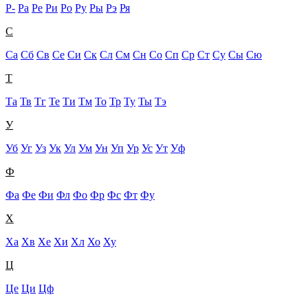
Р-
Ра
Ре
Ри
Ро
Ру
Ры
Рэ
Ря
С
Са
Сб
Св
Се
Си
Ск
Сл
См
Сн
Со
Сп
Ср
Ст
Су
Сы
Сю
Т
Та
Тв
Тг
Те
Ти
Тм
То
Тр
Ту
Ты
Тэ
У
Уб
Уг
Уз
Ук
Ул
Ум
Ун
Уп
Ур
Ус
Ут
Уф
Ф
Фа
Фе
Фи
Фл
Фо
Фр
Фс
Фт
Фу
Х
Ха
Хв
Хе
Хи
Хл
Хо
Ху
Ц
Це
Ци
Цф