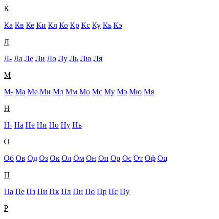
К
Ка
Кв
Ке
Ки
Кл
Ко
Кр
Кс
Ку
Кь
Кэ
Л
Л-
Ла
Ле
Ли
Ло
Лу
Ль
Лю
Ля
М
М-
Ма
Ме
Ми
Мл
Мм
Мо
Мс
Му
Мэ
Мю
Мя
Н
Н-
На
Не
Ни
Но
Ну
Нь
О
Об
Ов
Од
Оз
Ок
Ол
Ом
Он
Оп
Ор
Ос
От
Оф
Оц
П
Па
Пе
Пз
Пи
Пк
Пл
Пн
По
Пр
Пс
Пу
Р