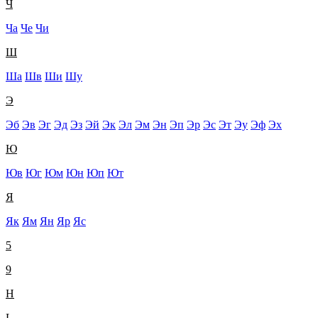
Ч
Ча
Че
Чи
Ш
Ша
Шв
Ши
Шу
Э
Эб
Эв
Эг
Эд
Эз
Эй
Эк
Эл
Эм
Эн
Эп
Эр
Эс
Эт
Эу
Эф
Эх
Ю
Юв
Юг
Юм
Юн
Юп
Ют
Я
Як
Ям
Ян
Яр
Яс
5
9
H
L