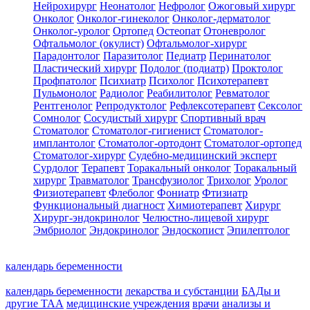
Нейрохирург
Неонатолог
Нефролог
Ожоговый хирург
Онколог
Онколог-гинеколог
Онколог-дерматолог
Онколог-уролог
Ортопед
Остеопат
Отоневролог
Офтальмолог (окулист)
Офтальмолог-хирург
Парадонтолог
Паразитолог
Педиатр
Перинатолог
Пластический хирург
Подолог (подиатр)
Проктолог
Профпатолог
Психиатр
Психолог
Психотерапевт
Пульмонолог
Радиолог
Реабилитолог
Ревматолог
Рентгенолог
Репродуктолог
Рефлексотерапевт
Сексолог
Сомнолог
Сосудистый хирург
Спортивный врач
Стоматолог
Стоматолог-гигиенист
Стоматолог-
имплантолог
Стоматолог-ортодонт
Стоматолог-ортопед
Стоматолог-хирург
Судебно-медицинский эксперт
Сурдолог
Терапевт
Торакальный онколог
Торакальный
хирург
Травматолог
Трансфузиолог
Трихолог
Уролог
Физиотерапевт
Флеболог
Фониатр
Фтизиатр
Функциональный диагност
Химиотерапевт
Хирург
Хирург-эндокринолог
Челюстно-лицевой хирург
Эмбриолог
Эндокринолог
Эндоскопист
Эпилептолог
календарь беременности
календарь беременности
лекарства и субстанции
БАДы и
другие ТАА
медицинские учреждения
врачи
анализы и