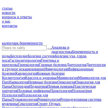
статьи
новости
вопросы и ответы
о нас
контакты
календарь беременности
Анализы и
диагностика
Беременность и
роды
Бесплодие
Болезни сосудов
Болезни уха, горла,
носа
Гастроэнтерология
Генетика и
прогнозы
Гинекология
Глазные болезни
Диетология
Диетология
и грудное вскармливание
Иммунология
Инфекционные
болезни
Кардиология
Кожные болезни
Косметология
Красота и здоровье
Маммология
Маммология для
Пап
Наркология
Нервные болезни
Онкология
Онкология для
Папы
Ортопедия
Педиатрия
Первая помощь
Пластическая
хирургия
Половые инфекции
Проктология
Психиатрия
Психология
Психология для
Папы
Пульмонология
Ревматология
Репродуктивная система
мужчины
Сексология
Спорт, Отдых,