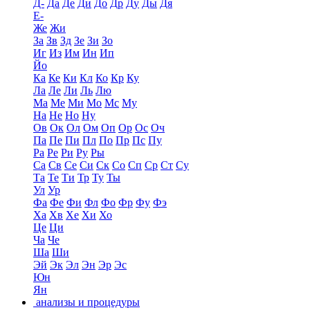
Д-
Да
Де
Ди
До
Др
Ду
Ды
Дя
Е-
Же
Жи
За
Зв
Зд
Зе
Зи
Зо
Иг
Из
Им
Ин
Ип
Йо
Ка
Ке
Ки
Кл
Ко
Кр
Ку
Ла
Ле
Ли
Ль
Лю
Ма
Ме
Ми
Мо
Мс
Му
На
Не
Но
Ну
Ов
Ок
Ол
Ом
Оп
Ор
Ос
Оч
Па
Пе
Пи
Пл
По
Пр
Пс
Пу
Ра
Ре
Ри
Ру
Ры
Са
Св
Се
Си
Ск
Со
Сп
Ср
Ст
Су
Та
Те
Ти
Тр
Ту
Ты
Ул
Ур
Фа
Фе
Фи
Фл
Фо
Фр
Фу
Фэ
Ха
Хв
Хе
Хи
Хо
Це
Ци
Ча
Че
Ша
Ши
Эй
Эк
Эл
Эн
Эр
Эс
Юн
Ян
анализы и процедуры