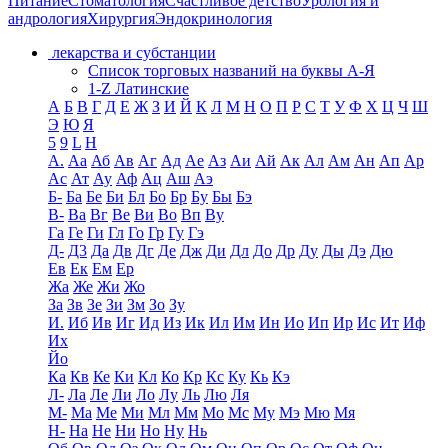
Питание
Стоматология
Счастливое детство
Урология и
андрология
Хирургия
Эндокринология
лекарства и субстанции
Список торговых названий на буквы А-Я
1-Z Латинские
А
Б
В
Г
Д
Е
Ж
З
И
Й
К
Л
М
Н
О
П
Р
С
Т
У
Ф
Х
Ц
Ч
Ш
Э
Ю
Я
5
9
L
H
А.
Аа
Аб
Ав
Аг
Ад
Ае
Аз
Аи
Ай
Ак
Ал
Ам
Ан
Ап
Ар
Ас
Ат
Ау
Аф
Ац
Аш
Аэ
Б-
Ба
Бе
Би
Бл
Бо
Бр
Бу
Бы
Бэ
В-
Ва
Вг
Ве
Ви
Во
Вп
Ву
Га
Ге
Ги
Гл
Го
Гр
Гу
Гэ
Д-
Д3
Да
Дв
Дг
Де
Дж
Ди
Дл
До
Др
Ду
Ды
Дэ
Дю
Ев
Ек
Ем
Ер
Жа
Же
Жи
Жо
За
Зв
Зе
Зи
Зм
Зо
Зу
И.
Иб
Ив
Иг
Ид
Из
Ик
Ил
Им
Ин
Ио
Ип
Ир
Ис
Ит
Иф
Их
Йо
Ка
Кв
Ке
Ки
Кл
Ко
Кр
Кс
Ку
Кь
Кэ
Л-
Ла
Ле
Ли
Ло
Лу
Ль
Лю
Ля
М-
Ма
Ме
Ми
Мл
Мм
Мо
Мс
Му
Мэ
Мю
Мя
Н-
На
Не
Ни
Но
Ну
Нь