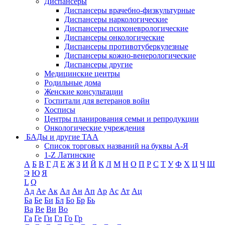
Диспансеры
Диспансеры врачебно-физкультурные
Диспансеры наркологические
Диспансеры психоневрологические
Диспансеры онкологические
Диспансеры противотуберкулезные
Диспансеры кожно-венерологические
Диспансеры другие
Медицинские центры
Родильные дома
Женские консультации
Госпитали для ветеранов войн
Хосписы
Центры планирования семьи и репродукции
Онкологические учреждения
БАДы и другие ТАА
Список торговых названий на буквы А-Я
1-Z Латинские
А
Б
В
Г
Д
Е
Ж
З
И
Й
К
Л
М
Н
О
П
Р
С
Т
У
Ф
Х
Ц
Ч
Ш
Э
Ю
Я
L
Q
Ад
Ае
Ак
Ал
Ан
Ап
Ар
Ас
Ат
Ац
Ба
Бе
Би
Бл
Бо
Бр
Бь
Ва
Ве
Ви
Во
Га
Ге
Ги
Гл
Го
Гр