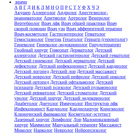
врачи
А
В
Г
Д
И
К
Л
М
Н
О
П
Р
С
Т
У
Ф
Х
Ч
Э
Акушер
Аллерголог
Андролог
Анестезиолог-
реаниматолог
Аритмолог
Артролог
Венеролог
Вертебролог
Врач лфк
Врач общей практики
Врач
скорой помощи
Врач узи
Врач эфферентной терапии
Врач-косметолог
Гастроэнтеролог
Гематолог
Гемостазиолог
Генетик
Гепатолог
Гериатр (геронтолог)
Гинеколог
Гинеколог-эндокринолог
Гирудотерапевт
Гнойный хирург
Гомеопат
Дерматолог
Детский
аллерголог
Детский гастроэнтеролог
Детский гематолог
Детский гинеколог
Детский дерматолог
Детский
дефектолог
Детский инфекционист
Детский кардиолог
Детский логопед
Детский лор
Детский массажист
Детский невролог
Детский нефролог
Детский онколог
Детский ортопед
Детский офтальмолог
Детский
психиатр
Детский психолог
Детский пульмонолог
Детский ревматолог
Детский стоматолог
Детский
уролог
Детский хирург
Детский эндокринолог
Диабетолог
Диетолог
Иммунолог
Инструктор лфк
Инфекционист
Кардиолог
Кардиохирург
Кинезиолог
Клинический фармаколог
Косметолог-эстетист
Лазерный хирург
Лимфолог
Лор
Малоинвазивный
хирург
Маммолог
Мануальный терапевт
Массажист
Миколог
Нарколог
Невролог
Нейропсихолог