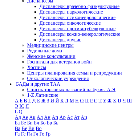
Диспансеры
Диспансеры врачебно-физкультурные
Диспансеры наркологические
Диспансеры психоневрологические
Диспансеры онкологические
Диспансеры противотуберкулезные
Диспансеры кожно-венерологические
Диспансеры другие
Медицинские центры
Родильные дома
Женские консультации
Госпитали для ветеранов войн
Хосписы
Центры планирования семьи и репродукции
Онкологические учреждения
БАДы и другие ТАА
Список торговых названий на буквы А-Я
1-Z Латинские
А
Б
В
Г
Д
Е
Ж
З
И
Й
К
Л
М
Н
О
П
Р
С
Т
У
Ф
Х
Ц
Ч
Ш
Э
Ю
Я
L
Q
Ад
Ае
Ак
Ал
Ан
Ап
Ар
Ас
Ат
Ац
Ба
Бе
Би
Бл
Бо
Бр
Бь
Ва
Ве
Ви
Во
Га
Ге
Ги
Гл
Го
Гр