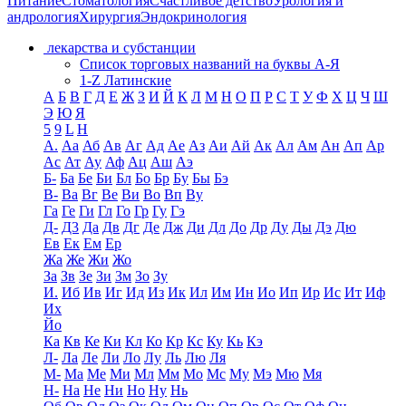
Питание
Стоматология
Счастливое детство
Урология и
андрология
Хирургия
Эндокринология
лекарства и субстанции
Список торговых названий на буквы А-Я
1-Z Латинские
А
Б
В
Г
Д
Е
Ж
З
И
Й
К
Л
М
Н
О
П
Р
С
Т
У
Ф
Х
Ц
Ч
Ш
Э
Ю
Я
5
9
L
H
А.
Аа
Аб
Ав
Аг
Ад
Ае
Аз
Аи
Ай
Ак
Ал
Ам
Ан
Ап
Ар
Ас
Ат
Ау
Аф
Ац
Аш
Аэ
Б-
Ба
Бе
Би
Бл
Бо
Бр
Бу
Бы
Бэ
В-
Ва
Вг
Ве
Ви
Во
Вп
Ву
Га
Ге
Ги
Гл
Го
Гр
Гу
Гэ
Д-
Д3
Да
Дв
Дг
Де
Дж
Ди
Дл
До
Др
Ду
Ды
Дэ
Дю
Ев
Ек
Ем
Ер
Жа
Же
Жи
Жо
За
Зв
Зе
Зи
Зм
Зо
Зу
И.
Иб
Ив
Иг
Ид
Из
Ик
Ил
Им
Ин
Ио
Ип
Ир
Ис
Ит
Иф
Их
Йо
Ка
Кв
Ке
Ки
Кл
Ко
Кр
Кс
Ку
Кь
Кэ
Л-
Ла
Ле
Ли
Ло
Лу
Ль
Лю
Ля
М-
Ма
Ме
Ми
Мл
Мм
Мо
Мс
Му
Мэ
Мю
Мя
Н-
На
Не
Ни
Но
Ну
Нь