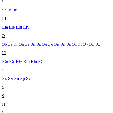
Ч
Ча
Че
Чи
Ш
Ша
Шв
Ши
Шу
Э
Эб
Эв
Эг
Эд
Эз
Эй
Эк
Эл
Эм
Эн
Эп
Эр
Эс
Эт
Эу
Эф
Эх
Ю
Юв
Юг
Юм
Юн
Юп
Ют
Я
Як
Ям
Ян
Яр
Яс
5
9
H
L