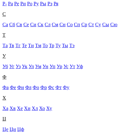
Р-
Ра
Ре
Ри
Ро
Ру
Ры
Рэ
Ря
С
Са
Сб
Св
Се
Си
Ск
Сл
См
Сн
Со
Сп
Ср
Ст
Су
Сы
Сю
Т
Та
Тв
Тг
Те
Ти
Тм
То
Тр
Ту
Ты
Тэ
У
Уб
Уг
Уз
Ук
Ул
Ум
Ун
Уп
Ур
Ус
Ут
Уф
Ф
Фа
Фе
Фи
Фл
Фо
Фр
Фс
Фт
Фу
Х
Ха
Хв
Хе
Хи
Хл
Хо
Ху
Ц
Це
Ци
Цф