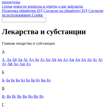
процедуры
статьи
новости
вопросы и ответы
о нас
контакты
Политика обработки ПД
Согласие на обработку ПД
Согласие
на использование Cookie
Лекарства и субстанции
Главная
лекарства и субстанции
А
А.
Аа
Аб
Ав
Аг
Ад
Ае
Аз
Аи
Ай
Ак
Ал
Ам
Ан
Ап
Ар
Ас
Ат
Ау
Аф
Ац
Аш
Аэ
Б
Б-
Ба
Бе
Би
Бл
Бо
Бр
Бу
Бы
Бэ
В
В-
Ва
Вг
Ве
Ви
Во
Вп
Ву
Г