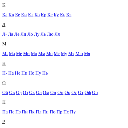
К
Ка
Кв
Ке
Ки
Кл
Ко
Кр
Кс
Ку
Кь
Кэ
Л
Л-
Ла
Ле
Ли
Ло
Лу
Ль
Лю
Ля
М
М-
Ма
Ме
Ми
Мл
Мм
Мо
Мс
Му
Мэ
Мю
Мя
Н
Н-
На
Не
Ни
Но
Ну
Нь
О
Об
Ов
Од
Оз
Ок
Ол
Ом
Он
Оп
Ор
Ос
От
Оф
Оц
П
Па
Пе
Пз
Пи
Пк
Пл
Пн
По
Пр
Пс
Пу
Р