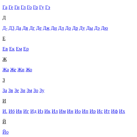
Га
Ге
Ги
Гл
Го
Гр
Гу
Гэ
Д
Д-
Д3
Да
Дв
Дг
Де
Дж
Ди
Дл
До
Др
Ду
Ды
Дэ
Дю
Е
Ев
Ек
Ем
Ер
Ж
Жа
Же
Жи
Жо
З
За
Зв
Зе
Зи
Зм
Зо
Зу
И
И.
Иб
Ив
Иг
Ид
Из
Ик
Ил
Им
Ин
Ио
Ип
Ир
Ис
Ит
Иф
Их
Й
Йо