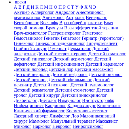
врачи
А
В
Г
Д
И
К
Л
М
Н
О
П
Р
С
Т
У
Ф
Х
Ч
Э
Акушер
Аллерголог
Андролог
Анестезиолог-
реаниматолог
Аритмолог
Артролог
Венеролог
Вертебролог
Врач лфк
Врач общей практики
Врач
скорой помощи
Врач узи
Врач эфферентной терапии
Врач-косметолог
Гастроэнтеролог
Гематолог
Гемостазиолог
Генетик
Гепатолог
Гериатр (геронтолог)
Гинеколог
Гинеколог-эндокринолог
Гирудотерапевт
Гнойный хирург
Гомеопат
Дерматолог
Детский
аллерголог
Детский гастроэнтеролог
Детский гематолог
Детский гинеколог
Детский дерматолог
Детский
дефектолог
Детский инфекционист
Детский кардиолог
Детский логопед
Детский лор
Детский массажист
Детский невролог
Детский нефролог
Детский онколог
Детский ортопед
Детский офтальмолог
Детский
психиатр
Детский психолог
Детский пульмонолог
Детский ревматолог
Детский стоматолог
Детский
уролог
Детский хирург
Детский эндокринолог
Диабетолог
Диетолог
Иммунолог
Инструктор лфк
Инфекционист
Кардиолог
Кардиохирург
Кинезиолог
Клинический фармаколог
Косметолог-эстетист
Лазерный хирург
Лимфолог
Лор
Малоинвазивный
хирург
Маммолог
Мануальный терапевт
Массажист
Миколог
Нарколог
Невролог
Нейропсихолог