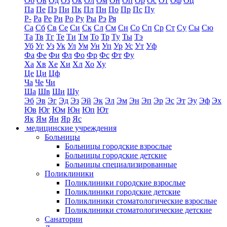
Об
Ов
Од
Оз
Ок
Ол
Ом
Он
Оп
Ор
Ос
От
Оф
Оц
Па
Пе
Пз
Пи
Пк
Пл
Пн
По
Пр
Пс
Пу
Р-
Ра
Ре
Ри
Ро
Ру
Ры
Рэ
Ря
Са
Сб
Св
Се
Си
Ск
Сл
См
Сн
Со
Сп
Ср
Ст
Су
Сы
Сю
Та
Тв
Тг
Те
Ти
Тм
То
Тр
Ту
Ты
Тэ
Уб
Уг
Уз
Ук
Ул
Ум
Ун
Уп
Ур
Ус
Ут
Уф
Фа
Фе
Фи
Фл
Фо
Фр
Фс
Фт
Фу
Ха
Хв
Хе
Хи
Хл
Хо
Ху
Це
Ци
Цф
Ча
Че
Чи
Ша
Шв
Ши
Шу
Эб
Эв
Эг
Эд
Эз
Эй
Эк
Эл
Эм
Эн
Эп
Эр
Эс
Эт
Эу
Эф
Эх
Юв
Юг
Юм
Юн
Юп
Ют
Як
Ям
Ян
Яр
Яс
медицинские учреждения
Больницы
Больницы городские взрослые
Больницы городские детские
Больницы специализированные
Поликлиники
Поликлиники городские взрослые
Поликлиники городские детские
Поликлиники стоматологические взрослые
Поликлиники стоматологические детские
Санатории