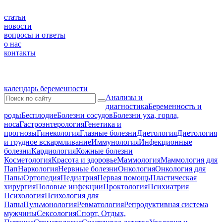
статьи
новости
вопросы и ответы
о нас
контакты
календарь беременности
Анализы и
диагностика
Беременность и
роды
Бесплодие
Болезни сосудов
Болезни уха, горла,
носа
Гастроэнтерология
Генетика и
прогнозы
Гинекология
Глазные болезни
Диетология
Диетология
и грудное вскармливание
Иммунология
Инфекционные
болезни
Кардиология
Кожные болезни
Косметология
Красота и здоровье
Маммология
Маммология для
Пап
Наркология
Нервные болезни
Онкология
Онкология для
Папы
Ортопедия
Педиатрия
Первая помощь
Пластическая
хирургия
Половые инфекции
Проктология
Психиатрия
Психология
Психология для
Папы
Пульмонология
Ревматология
Репродуктивная система
мужчины
Сексология
Спорт, Отдых,