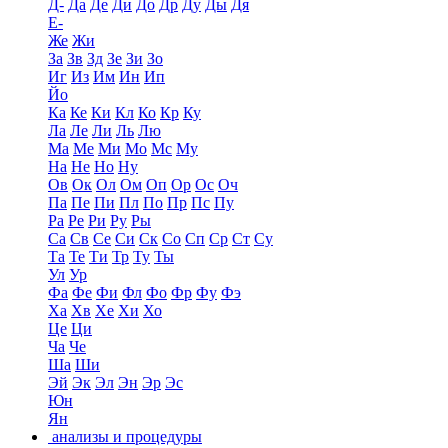
Д-
Да
Де
Ди
До
Др
Ду
Ды
Дя
Е-
Же
Жи
За
Зв
Зд
Зе
Зи
Зо
Иг
Из
Им
Ин
Ип
Йо
Ка
Ке
Ки
Кл
Ко
Кр
Ку
Ла
Ле
Ли
Ль
Лю
Ма
Ме
Ми
Мо
Мс
Му
На
Не
Но
Ну
Ов
Ок
Ол
Ом
Оп
Ор
Ос
Оч
Па
Пе
Пи
Пл
По
Пр
Пс
Пу
Ра
Ре
Ри
Ру
Ры
Са
Св
Се
Си
Ск
Со
Сп
Ср
Ст
Су
Та
Те
Ти
Тр
Ту
Ты
Ул
Ур
Фа
Фе
Фи
Фл
Фо
Фр
Фу
Фэ
Ха
Хв
Хе
Хи
Хо
Це
Ци
Ча
Че
Ша
Ши
Эй
Эк
Эл
Эн
Эр
Эс
Юн
Ян
анализы и процедуры