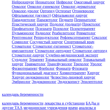
Нейрохирург
Неонатолог
Нефролог
Ожоговый хирург
Онколог
Онколог-гинеколог
Онколог-дерматолог
Онколог-уролог
Ортопед
Остеопат
Отоневролог
Офтальмолог (окулист)
Офтальмолог-хирург
Парадонтолог
Паразитолог
Педиатр
Перинатолог
Пластический хирург
Подолог (подиатр)
Проктолог
Профпатолог
Психиатр
Психолог
Психотерапевт
Пульмонолог
Радиолог
Реабилитолог
Ревматолог
Рентгенолог
Репродуктолог
Рефлексотерапевт
Сексолог
Сомнолог
Сосудистый хирург
Спортивный врач
Стоматолог
Стоматолог-гигиенист
Стоматолог-
имплантолог
Стоматолог-ортодонт
Стоматолог-ортопед
Стоматолог-хирург
Судебно-медицинский эксперт
Сурдолог
Терапевт
Торакальный онколог
Торакальный
хирург
Травматолог
Трансфузиолог
Трихолог
Уролог
Физиотерапевт
Флеболог
Фониатр
Фтизиатр
Функциональный диагност
Химиотерапевт
Хирург
Хирург-эндокринолог
Челюстно-лицевой хирург
Эмбриолог
Эндокринолог
Эндоскопист
Эпилептолог
календарь беременности
календарь беременности
лекарства и субстанции
БАДы и
другие ТАА
медицинские учреждения
врачи
анализы и