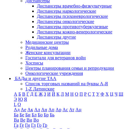
Диспансеры
Диспансеры врачебно-физкультурные
Диспансеры наркологические
Диспансеры психоневрологические
Диспансеры онкологические
Диспансеры противотуберкулезные
Диспансеры кожно-венерологические
Диспансеры другие
Медицинские центры
Родильные дома
Женские консультации
Госпитали для ветеранов войн
Хосписы
Центры планирования семьи и репродукции
Онкологические учреждения
БАДы и другие ТАА
Список торговых названий на буквы А-Я
1-Z Латинские
А
Б
В
Г
Д
Е
Ж
З
И
Й
К
Л
М
Н
О
П
Р
С
Т
У
Ф
Х
Ц
Ч
Ш
Э
Ю
Я
L
Q
Ад
Ае
Ак
Ал
Ан
Ап
Ар
Ас
Ат
Ац
Ба
Бе
Би
Бл
Бо
Бр
Бь
Ва
Ве
Ви
Во
Га
Ге
Ги
Гл
Го
Гр