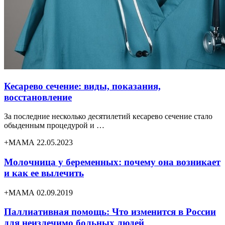
Кесарево сечение: виды, показания,
восстановление
За последние несколько десятилетий кесарево сечение стало
обыденным процедурой и …
+МАМА 22.05.2023
Молочница у беременных: почему она возникает
и как ее вылечить
+МАМА 02.09.2019
Паллиативная помощь: Что изменится в России
для неизлечимо больных людей