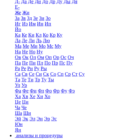
Д-
Да
Де
Ди
До
Др
Ду
Ды
Дя
Е-
Же
Жи
За
Зв
Зд
Зе
Зи
Зо
Иг
Из
Им
Ин
Ип
Йо
Ка
Ке
Ки
Кл
Ко
Кр
Ку
Ла
Ле
Ли
Ль
Лю
Ма
Ме
Ми
Мо
Мс
Му
На
Не
Но
Ну
Ов
Ок
Ол
Ом
Оп
Ор
Ос
Оч
Па
Пе
Пи
Пл
По
Пр
Пс
Пу
Ра
Ре
Ри
Ру
Ры
Са
Св
Се
Си
Ск
Со
Сп
Ср
Ст
Су
Та
Те
Ти
Тр
Ту
Ты
Ул
Ур
Фа
Фе
Фи
Фл
Фо
Фр
Фу
Фэ
Ха
Хв
Хе
Хи
Хо
Це
Ци
Ча
Че
Ша
Ши
Эй
Эк
Эл
Эн
Эр
Эс
Юн
Ян
анализы и процедуры