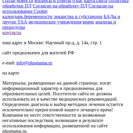
статьи
новости
вопросы и ответы
о нас
карта сайта
Политика
обработки ПД
Согласие на обработку ПД
Согласие на
использование Cookie
календарь беременности
лекарства и субстанции
БАДы и
другие ТАА
медицинские учреждения
врачи
анализы и
процедуры
контакты
наш адрес в Москве: Научный пр-д, д. 14а, стр. 1
сайт предназначен для жителей РФ
e-mail:
info@plusmama.ru
на карте
Материалы, размещенные на данной странице, носят
информационный характер и предназначены для
образовательных целей. Посетители сайта не должны
использовать их в качестве медицинских рекомендаций.
Определение диагноза и выбор методики лечения остается
исключительно прерогативой вашего лечащего врача!
Компания не несет ответственности за возможные
негативные последствия, возникшие в результате
использования информации, размешенной на сайте
plusmama.ru.