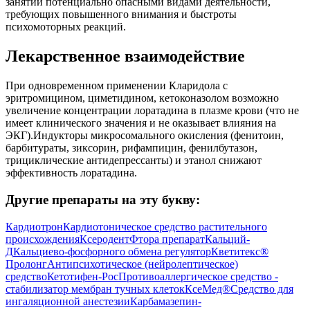
занятий потенциально опасными видами деятельности,
требующих повышенного внимания и быстроты
психомоторных реакций.
Лекарственное взаимодействие
При одновременном применении Кларидола с
эритромицином, циметидином, кетоконазолом возможно
увеличение концентрации лоратадина в плазме крови (что не
имеет клинического значения и не оказывает влияния на
ЭКГ).Индукторы микросомального окисления (фенитоин,
барбитураты, зиксорин, рифампицин, фенилбутазон,
трициклические антидепрессанты) и этанол снижают
эффективность лоратадина.
Другие препараты на эту букву:
Кардиотрон
Кардиотоническое средство растительного
происхождения
Ксеродент
Фтора препарат
Кальций-
Д
Кальциево-фосфорного обмена регулятор
Кветитекс®
Пролонг
Антипсихотическое (нейролептическое)
средство
Кетотифен-Рос
Противоаллергическое средство -
стабилизатор мембран тучных клеток
КсеМед®
Средство для
ингаляционной анестезии
Карбамазепин-