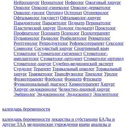
Нейрохирург
Неонатолог
Нефролог
Ожоговый хирург
Онколог
Онколог-гинеколог
Онколог-дерматолог
Онколог-уролог
Ортопед
Остеопат
Отоневролог
Офтальмолог (окулист)
Офтальмолог-хирург
Парадонтолог
Паразитолог
Педиатр
Перинатолог
Пластический хирург
Подолог (подиатр)
Проктолог
Профпатолог
Психиатр
Психолог
Психотерапевт
Пульмонолог
Радиолог
Реабилитолог
Ревматолог
Рентгенолог
Репродуктолог
Рефлексотерапевт
Сексолог
Сомнолог
Сосудистый хирург
Спортивный врач
Стоматолог
Стоматолог-гигиенист
Стоматолог-
имплантолог
Стоматолог-ортодонт
Стоматолог-ортопед
Стоматолог-хирург
Судебно-медицинский эксперт
Сурдолог
Терапевт
Торакальный онколог
Торакальный
хирург
Травматолог
Трансфузиолог
Трихолог
Уролог
Физиотерапевт
Флеболог
Фониатр
Фтизиатр
Функциональный диагност
Химиотерапевт
Хирург
Хирург-эндокринолог
Челюстно-лицевой хирург
Эмбриолог
Эндокринолог
Эндоскопист
Эпилептолог
календарь беременности
календарь беременности
лекарства и субстанции
БАДы и
другие ТАА
медицинские учреждения
врачи
анализы и