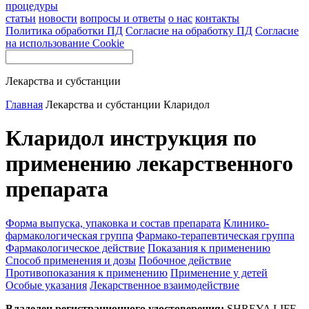
процедуры
статьи
новости
вопросы и ответы
о нас
контакты
Политика обработки ПД
Согласие на обработку ПД
Согласие
на использование Cookie
Лекарства и субстанции
Главная
Лекарства и субстанции
Кларидол
Кларидол инструкция по
применению лекарственного
препарата
Форма выпуска, упаковка и состав препарата
Клинико-
фармакологическая группа
Фармако-терапевтическая группа
Фармакологическое действие
Показания к применению
Способ применения и дозы
Побочное действие
Противопоказания к применению
Применение у детей
Особые указания
Лекарственное взаимодействие
Владелец регистрационного удостоверения:
SHREYA LIFE