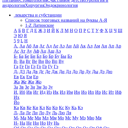
Питание
Стоматология
Счастливое детство
Урология и
андрология
Хирургия
Эндокринология
лекарства и субстанции
Список торговых названий на буквы А-Я
1-Z Латинские
А
Б
В
Г
Д
Е
Ж
З
И
Й
К
Л
М
Н
О
П
Р
С
Т
У
Ф
Х
Ц
Ч
Ш
Э
Ю
Я
5
9
L
H
А.
Аа
Аб
Ав
Аг
Ад
Ае
Аз
Аи
Ай
Ак
Ал
Ам
Ан
Ап
Ар
Ас
Ат
Ау
Аф
Ац
Аш
Аэ
Б-
Ба
Бе
Би
Бл
Бо
Бр
Бу
Бы
Бэ
В-
Ва
Вг
Ве
Ви
Во
Вп
Ву
Га
Ге
Ги
Гл
Го
Гр
Гу
Гэ
Д-
Д3
Да
Дв
Дг
Де
Дж
Ди
Дл
До
Др
Ду
Ды
Дэ
Дю
Ев
Ек
Ем
Ер
Жа
Же
Жи
Жо
За
Зв
Зе
Зи
Зм
Зо
Зу
И.
Иб
Ив
Иг
Ид
Из
Ик
Ил
Им
Ин
Ио
Ип
Ир
Ис
Ит
Иф
Их
Йо
Ка
Кв
Ке
Ки
Кл
Ко
Кр
Кс
Ку
Кь
Кэ
Л-
Ла
Ле
Ли
Ло
Лу
Ль
Лю
Ля
М-
Ма
Ме
Ми
Мл
Мм
Мо
Мс
Му
Мэ
Мю
Мя
Н-
На
Не
Ни
Но
Ну
Нь