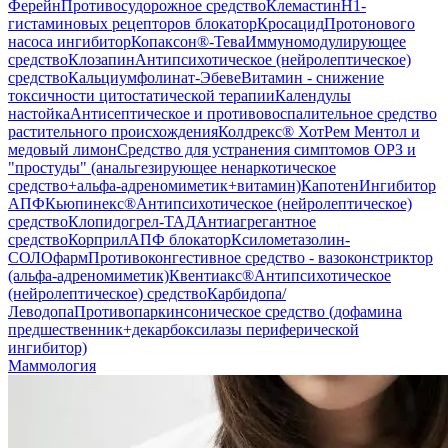
Ферейн
Противосудорожное средство
Клемастин
H1-
гистаминовых рецепторов блокатор
Кросацид
Протонового
насоса ингибитор
Копаксон®-Тева
Иммуномодулирующее
средство
Клозапин
Антипсихотическое (нейролептическое)
средство
Кальциумфолинат-Эбеве
Витамин - снижение
токсичности цитостатической терапии
Календулы
настойка
Антисептическое и противовоспалительное средство
растительного происхождения
Колдрекс® ХотРем Ментол и
медовый лимон
Средство для устранения симптомов ОРЗ и
"простуды" (анальгезирующее ненаркотическое
средство+альфа-адреномиметик+витамин)
Капотен
Ингибитор
АПФ
Кьюпинекс®
Антипсихотическое (нейролептическое)
средство
Клопидогрел-ТАД
Антиагрегантное
средство
Корприл
АПФ блокатор
Ксилометазолин-
СОЛОфарм
Противоконгестивное средство - вазоконстриктор
(альфа-адреномиметик)
Квентиакс®
Антипсихотическое
(нейролептическое) средство
Карбидопа/
Леводопа
Противопаркинсоническое средство (дофамина
предшественник+декарбоксилазы периферической
ингибитор)
Маммология