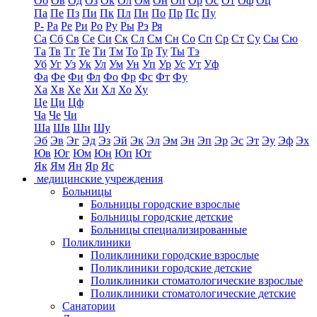
Об
Ов
Од
Оз
Ок
Ол
Ом
Он
Оп
Ор
Ос
От
Оф
Оц
Па
Пе
Пз
Пи
Пк
Пл
Пн
По
Пр
Пс
Пу
Р-
Ра
Ре
Ри
Ро
Ру
Ры
Рэ
Ря
Са
Сб
Св
Се
Си
Ск
Сл
См
Сн
Со
Сп
Ср
Ст
Су
Сы
Сю
Та
Тв
Тг
Те
Ти
Тм
То
Тр
Ту
Ты
Тэ
Уб
Уг
Уз
Ук
Ул
Ум
Ун
Уп
Ур
Ус
Ут
Уф
Фа
Фе
Фи
Фл
Фо
Фр
Фс
Фт
Фу
Ха
Хв
Хе
Хи
Хл
Хо
Ху
Це
Ци
Цф
Ча
Че
Чи
Ша
Шв
Ши
Шу
Эб
Эв
Эг
Эд
Эз
Эй
Эк
Эл
Эм
Эн
Эп
Эр
Эс
Эт
Эу
Эф
Эх
Юв
Юг
Юм
Юн
Юп
Ют
Як
Ям
Ян
Яр
Яс
медицинские учреждения
Больницы
Больницы городские взрослые
Больницы городские детские
Больницы специализированные
Поликлиники
Поликлиники городские взрослые
Поликлиники городские детские
Поликлиники стоматологические взрослые
Поликлиники стоматологические детские
Санатории