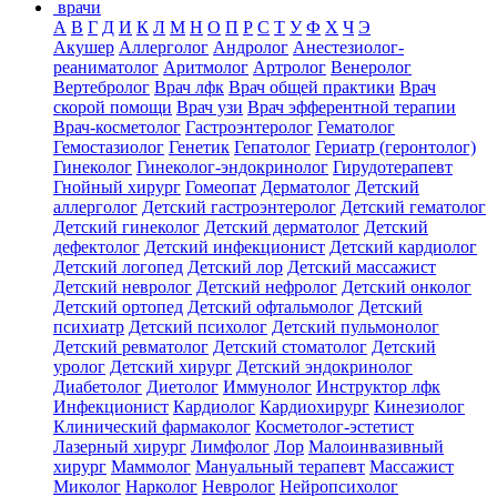
врачи
А
В
Г
Д
И
К
Л
М
Н
О
П
Р
С
Т
У
Ф
Х
Ч
Э
Акушер
Аллерголог
Андролог
Анестезиолог-
реаниматолог
Аритмолог
Артролог
Венеролог
Вертебролог
Врач лфк
Врач общей практики
Врач
скорой помощи
Врач узи
Врач эфферентной терапии
Врач-косметолог
Гастроэнтеролог
Гематолог
Гемостазиолог
Генетик
Гепатолог
Гериатр (геронтолог)
Гинеколог
Гинеколог-эндокринолог
Гирудотерапевт
Гнойный хирург
Гомеопат
Дерматолог
Детский
аллерголог
Детский гастроэнтеролог
Детский гематолог
Детский гинеколог
Детский дерматолог
Детский
дефектолог
Детский инфекционист
Детский кардиолог
Детский логопед
Детский лор
Детский массажист
Детский невролог
Детский нефролог
Детский онколог
Детский ортопед
Детский офтальмолог
Детский
психиатр
Детский психолог
Детский пульмонолог
Детский ревматолог
Детский стоматолог
Детский
уролог
Детский хирург
Детский эндокринолог
Диабетолог
Диетолог
Иммунолог
Инструктор лфк
Инфекционист
Кардиолог
Кардиохирург
Кинезиолог
Клинический фармаколог
Косметолог-эстетист
Лазерный хирург
Лимфолог
Лор
Малоинвазивный
хирург
Маммолог
Мануальный терапевт
Массажист
Миколог
Нарколог
Невролог
Нейропсихолог