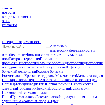
статьи
новости
вопросы и ответы
о нас
контакты
календарь беременности
Анализы и
диагностика
Беременность и
роды
Бесплодие
Болезни сосудов
Болезни уха, горла,
носа
Гастроэнтерология
Генетика и
прогнозы
Гинекология
Глазные болезни
Диетология
Диетология
и грудное вскармливание
Иммунология
Инфекционные
болезни
Кардиология
Кожные болезни
Косметология
Красота и здоровье
Маммология
Маммология для
Пап
Наркология
Нервные болезни
Онкология
Онкология для
Папы
Ортопедия
Педиатрия
Первая помощь
Пластическая
хирургия
Половые инфекции
Проктология
Психиатрия
Психология
Психология для
Папы
Пульмонология
Ревматология
Репродуктивная система
мужчины
Сексология
Спорт, Отдых,