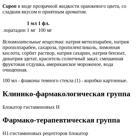
Сироп
в виде прозрачной жидкости оранжевого цвета, со
сладким вкусом и приятным ароматом.
1 мл
1 фл.
лоратадин
1 мг
100 мг
Вспомогательные вещества
: натрия метилпарабен, натрия
пропилпарабен, сахароза, пропиленгликоль, лимонная
кислота, сорбит раствор, натрия сахарин, натрия бензоат,
динатрия эдетат, краситель солнечный закат, смешанная
фруктовая отдушка, американское мороженое, вода
очищенная.
100 мл - флаконы темного стекла (1) - коробки картонные.
Клинико-фармакологическая группа
Блокатор гистаминовых Н
Фармако-терапевтическая группа
H1-гистаминовых рецепторов блокатор