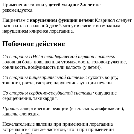
Применение сиропа у
детей младше 2-х лет
не
рекомендуется.
Пациентам с
нарушением функции печени
Кларидол следует
назначать в начальной дозе 5 мг/сут в связи с возможным
нарушением клиренса лоратадина.
Побочное действие
Со стороны ЦНС и периферической нервной системы:
головная боль, повышенная утомляемость, головокружение,
сонливость, возбудимость или вялость (у детей).
Со стороны пищеварительной системы:
сухость во рту,
тошнота, рвота, гастрит, нарушение функции печени.
Со стороны сердечно-сосудистой системы:
ощущение
сердцебиения, тахикардия.
Прочие:
аллергические реакции (в т.ч. сыпь, анафилаксия),
кашель, алопеция.
Нежелательные явления при применении лоратадина
встречались с той же частотой, что и при применении