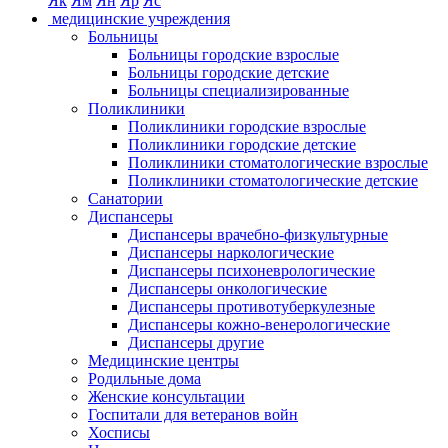
Як
Ям
Ян
Яр
Яс
медицинские учреждения
Больницы
Больницы городские взрослые
Больницы городские детские
Больницы специализированные
Поликлиники
Поликлиники городские взрослые
Поликлиники городские детские
Поликлиники стоматологические взрослые
Поликлиники стоматологические детские
Санатории
Диспансеры
Диспансеры врачебно-физкультурные
Диспансеры наркологические
Диспансеры психоневрологические
Диспансеры онкологические
Диспансеры противотуберкулезные
Диспансеры кожно-венерологические
Диспансеры другие
Медицинские центры
Родильные дома
Женские консультации
Госпитали для ветеранов войн
Хосписы