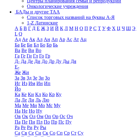
Центры планирования семьи и репродукции
Онкологические учреждения
БАДы и другие ТАА
Список торговых названий на буквы А-Я
1-Z Латинские
А
Б
В
Г
Д
Е
Ж
З
И
Й
К
Л
М
Н
О
П
Р
С
Т
У
Ф
Х
Ц
Ч
Ш
Э
L
Q
Ад
Ае
Ак
Ал
Ан
Ап
Ар
Ас
Ат
Ац
Ба
Бе
Би
Бл
Бо
Бр
Бь
Ва
Ве
Ви
Во
Га
Ге
Ги
Гл
Го
Гр
Д-
Да
Де
Ди
До
Др
Ду
Ды
Дя
Е-
Же
Жи
За
Зв
Зд
Зе
Зи
Зо
Иг
Из
Им
Ин
Ип
Йо
Ка
Ке
Ки
Кл
Ко
Кр
Ку
Ла
Ле
Ли
Ль
Лю
Ма
Ме
Ми
Мо
Мс
Му
На
Не
Но
Ну
Ов
Ок
Ол
Ом
Оп
Ор
Ос
Оч
Па
Пе
Пи
Пл
По
Пр
Пс
Пу
Ра
Ре
Ри
Ру
Ры
Са
Св
Се
Си
Ск
Со
Сп
Ср
Ст
Су