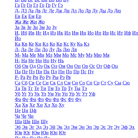
Га
Ге
Ги
Гл
Го
Гр
Гу
Гэ
Д-
Д3
Да
Дв
Дг
Де
Дж
Ди
Дл
До
Др
Ду
Ды
Дэ
Дю
Ев
Ек
Ем
Ер
Жа
Же
Жи
Жо
За
Зв
Зе
Зи
Зм
Зо
Зу
И.
Иб
Ив
Иг
Ид
Из
Ик
Ил
Им
Ин
Ио
Ип
Ир
Ис
Ит
Иф
И
Йо
Ка
Кв
Ке
Ки
Кл
Ко
Кр
Кс
Ку
Кь
Кэ
Л-
Ла
Ле
Ли
Ло
Лу
Ль
Лю
Ля
М-
Ма
Ме
Ми
Мл
Мм
Мо
Мс
Му
Мэ
Мю
Мя
Н-
На
Не
Ни
Но
Ну
Нь
Об
Ов
Од
Оз
Ок
Ол
Ом
Он
Оп
Ор
Ос
От
Оф
Оц
Па
Пе
Пз
Пи
Пк
Пл
Пн
По
Пр
Пс
Пу
Р-
Ра
Ре
Ри
Ро
Ру
Ры
Рэ
Ря
Са
Сб
Св
Се
Си
Ск
Сл
См
Сн
Со
Сп
Ср
Ст
Су
Сы
Сю
Та
Тв
Тг
Те
Ти
Тм
То
Тр
Ту
Ты
Тэ
Уб
Уг
Уз
Ук
Ул
Ум
Ун
Уп
Ур
Ус
Ут
Уф
Фа
Фе
Фи
Фл
Фо
Фр
Фс
Фт
Фу
Ха
Хв
Хе
Хи
Хл
Хо
Ху
Це
Ци
Цф
Ча
Че
Чи
Ша
Шв
Ши
Шу
Эб
Эв
Эг
Эд
Эз
Эй
Эк
Эл
Эм
Эн
Эп
Эр
Эс
Эт
Эу
Эф
Эх
Юв
Юг
Юм
Юн
Юп
Ют