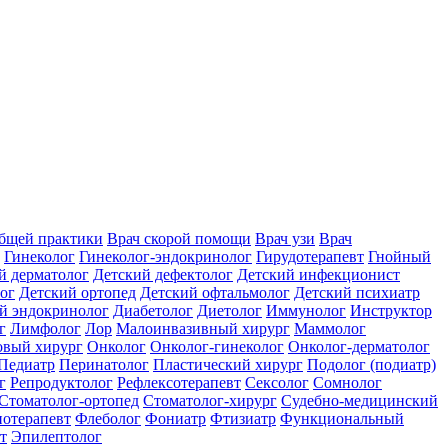
общей практики
Врач скорой помощи
Врач узи
Врач
Гинеколог
Гинеколог-эндокринолог
Гирудотерапевт
Гнойный
й дерматолог
Детский дефектолог
Детский инфекционист
ог
Детский ортопед
Детский офтальмолог
Детский психиатр
й эндокринолог
Диабетолог
Диетолог
Иммунолог
Инструктор
г
Лимфолог
Лор
Малоинвазивный хирург
Маммолог
вый хирург
Онколог
Онколог-гинеколог
Онколог-дерматолог
Педиатр
Перинатолог
Пластический хирург
Подолог (подиатр)
г
Репродуктолог
Рефлексотерапевт
Сексолог
Сомнолог
Стоматолог-ортопед
Стоматолог-хирург
Судебно-медицинский
отерапевт
Флеболог
Фониатр
Фтизиатр
Функциональный
т
Эпилептолог