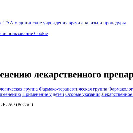
ие ТАА
медицинские учреждения
врачи
анализы и процедуры
а использование Cookie
енению лекарственного препа
логическая группа
Фармако-терапевтическая группа
Фармаколог
рименению
Применение у детей
Особые указания
Лекарственное
, АО (Россия)