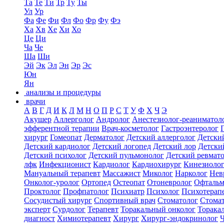
Та
Те
Ти
Тр
Ту
Ты
Ул
Ур
Фа
Фе
Фи
Фл
Фо
Фр
Фу
Фэ
Ха
Хв
Хе
Хи
Хо
Це
Ци
Ча
Че
Ша
Ши
Эй
Эк
Эл
Эн
Эр
Эс
Юн
Ян
анализы и процедуры
врачи
А
В
Г
Д
И
К
Л
М
Н
О
П
Р
С
Т
У
Ф
Х
Ч
Э
Акушер
Аллерголог
Андролог
Анестезиолог-реаниматол
эфферентной терапии
Врач-косметолог
Гастроэнтеролог
хирург
Гомеопат
Дерматолог
Детский аллерголог
Детски
Детский кардиолог
Детский логопед
Детский лор
Детски
Детский психолог
Детский пульмонолог
Детский ревмат
лфк
Инфекционист
Кардиолог
Кардиохирург
Кинезиоло
Мануальный терапевт
Массажист
Миколог
Нарколог
Нев
Онколог-уролог
Ортопед
Остеопат
Отоневролог
Офтальм
Проктолог
Профпатолог
Психиатр
Психолог
Психотерап
Сосудистый хирург
Спортивный врач
Стоматолог
Стомат
эксперт
Сурдолог
Терапевт
Торакальный онколог
Торака
диагност
Химиотерапевт
Хирург
Хирург-эндокринолог
Ч