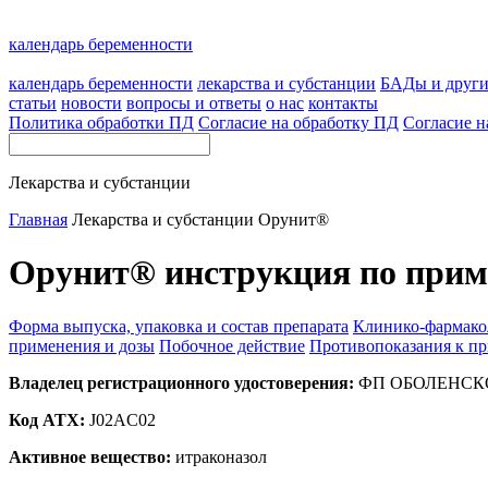
календарь беременности
календарь беременности
лекарства и субстанции
БАДы и друг
статьи
новости
вопросы и ответы
о нас
контакты
Политика обработки ПД
Согласие на обработку ПД
Согласие н
Лекарства и субстанции
Главная
Лекарства и субстанции
Орунит®
Орунит® инструкция по прим
Форма выпуска, упаковка и состав препарата
Клинико-фармако
применения и дозы
Побочное действие
Противопоказания к п
Владелец регистрационного удостоверения:
ФП ОБОЛЕНСКОЕ
Код ATX:
J02AC02
Активное вещество:
итраконазол