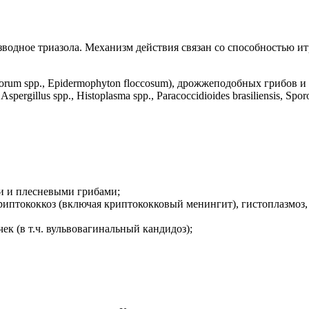
водное триазола. Механизм действия связан со способностью ит
orum spp., Epidermophyton floccosum), дрожжеподобных грибов и д
Aspergillus spp., Histoplasma spp., Paracoccidioides brasiliensis, Spo
и и плесневыми грибами;
риптококкоз (включая криптококковый менингит), гистоплазмоз,
к (в т.ч. вульвовагинальный кандидоз);