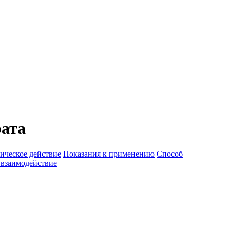
рата
ическое действие
Показания к применению
Способ
 взаимодействие