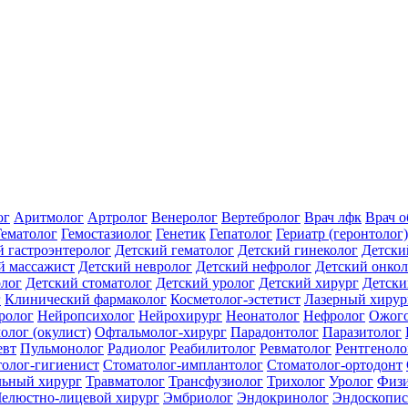
ог
Аритмолог
Артролог
Венеролог
Вертебролог
Врач лфк
Врач 
Гематолог
Гемостазиолог
Генетик
Гепатолог
Гериатр (геронтолог)
й гастроэнтеролог
Детский гематолог
Детский гинеколог
Детски
й массажист
Детский невролог
Детский нефролог
Детский онкол
олог
Детский стоматолог
Детский уролог
Детский хирург
Детски
г
Клинический фармаколог
Косметолог-эстетист
Лазерный хирур
ролог
Нейропсихолог
Нейрохирург
Неонатолог
Нефролог
Ожого
олог (окулист)
Офтальмолог-хирург
Парадонтолог
Паразитолог
евт
Пульмонолог
Радиолог
Реабилитолог
Ревматолог
Рентгеноло
олог-гигиенист
Стоматолог-имплантолог
Стоматолог-ортодонт
льный хирург
Травматолог
Трансфузиолог
Трихолог
Уролог
Физи
елюстно-лицевой хирург
Эмбриолог
Эндокринолог
Эндоскопис