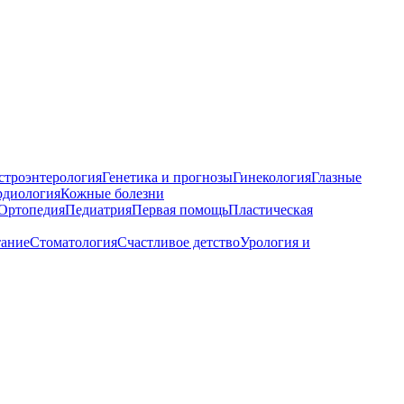
строэнтерология
Генетика и прогнозы
Гинекология
Глазные
рдиология
Кожные болезни
Ортопедия
Педиатрия
Первая помощь
Пластическая
тание
Стоматология
Счастливое детство
Урология и