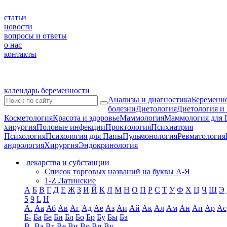
статьи
новости
вопросы и ответы
о нас
контакты
календарь беременности
Анализы и диагностика
Беременно
болезни
Диетология
Диетология и
Косметология
Красота и здоровье
Маммология
Маммология для 
хирургия
Половые инфекции
Проктология
Психиатрия
Психология
Психология для Папы
Пульмонология
Ревматология
андрология
Хирургия
Эндокринология
лекарства и субстанции
Список торговых названий на буквы А-Я
1-Z Латинские
А
Б
В
Г
Д
Е
Ж
З
И
Й
К
Л
М
Н
О
П
Р
С
Т
У
Ф
Х
Ц
Ч
Ш
Э
5
9
L
H
А.
Аа
Аб
Ав
Аг
Ад
Ае
Аз
Аи
Ай
Ак
Ал
Ам
Ан
Ап
Ар
Ас
Б-
Ба
Бе
Би
Бл
Бо
Бр
Бу
Бы
Бэ
В-
Ва
Вг
Ве
Ви
Во
Вп
Ву