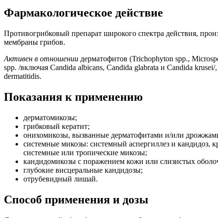
Фармакологическое действие
Противогрибковый препарат широкого спектра действия, произ
мембраны грибов.
Активен в отношении
дерматофитов (Trichophyton spp., Microsp
spp. /включая Candida albicans, Candida glabrata и Candida krusei/, 
dermatitidis.
Показания к применению
дерматомикозы;
грибковый кератит;
онихомикозы, вызванные дерматофитами и/или дрожжам
системные микозы: системный аспергиллез и кандидоз, к
системные или тропические микозы;
кандидомикозы с поражением кожи или слизистых оболоче
глубокие висцеральные кандидозы;
отрубевидный лишай.
Способ применения и дозы