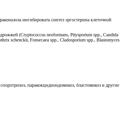
раконазола ингибировать синтез эргостерина клеточной
рожжей (Cryptococcus neoformans, Pitysporium spp., Candida
rothrix schenckii, Fonsecaea spp., Cladosporium spp., Blastomyces
 споротрихоз, паракокцидиоидомикоз, бластомикоз и другие