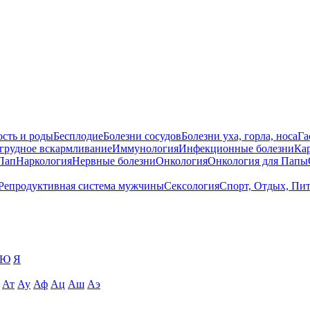
сть и роды
Бесплодие
Болезни сосудов
Болезни уха, горла, носа
Га
 грудное вскармливание
Иммунология
Инфекционные болезни
Ка
Пап
Наркология
Нервные болезни
Онкология
Онкология для Папы
Репродуктивная система мужчины
Сексология
Спорт, Отдых, Пи
Ю
Я
Ат
Ау
Аф
Ац
Аш
Аэ