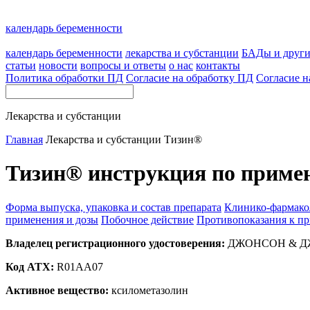
календарь беременности
календарь беременности
лекарства и субстанции
БАДы и друг
статьи
новости
вопросы и ответы
о нас
контакты
Политика обработки ПД
Согласие на обработку ПД
Согласие н
Лекарства и субстанции
Главная
Лекарства и субстанции
Тизин®
Тизин® инструкция по приме
Форма выпуска, упаковка и состав препарата
Клинико-фармако
применения и дозы
Побочное действие
Противопоказания к п
Владелец регистрационного удостоверения:
ДЖОНСОН & ДЖ
Код ATX:
R01AA07
Активное вещество:
ксилометазолин