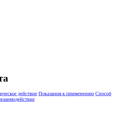
та
ическое действие
Показания к применению
Способ
 взаимодействие