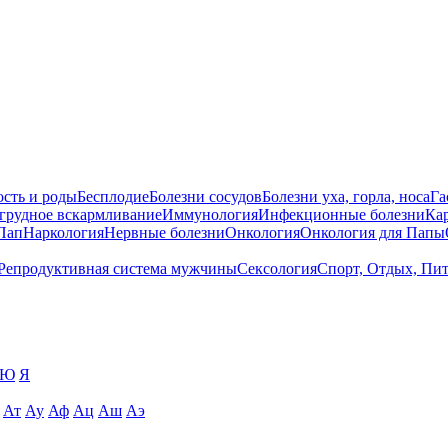
сть и роды
Бесплодие
Болезни сосудов
Болезни уха, горла, носа
Га
 грудное вскармливание
Иммунология
Инфекционные болезни
Ка
Пап
Наркология
Нервные болезни
Онкология
Онкология для Папы
Репродуктивная система мужчины
Сексология
Спорт, Отдых, Пи
Ю
Я
Ат
Ау
Аф
Ац
Аш
Аэ