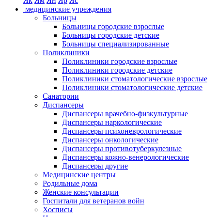
Як
Ям
Ян
Яр
Яс
медицинские учреждения
Больницы
Больницы городские взрослые
Больницы городские детские
Больницы специализированные
Поликлиники
Поликлиники городские взрослые
Поликлиники городские детские
Поликлиники стоматологические взрослые
Поликлиники стоматологические детские
Санатории
Диспансеры
Диспансеры врачебно-физкультурные
Диспансеры наркологические
Диспансеры психоневрологические
Диспансеры онкологические
Диспансеры противотуберкулезные
Диспансеры кожно-венерологические
Диспансеры другие
Медицинские центры
Родильные дома
Женские консультации
Госпитали для ветеранов войн
Хосписы