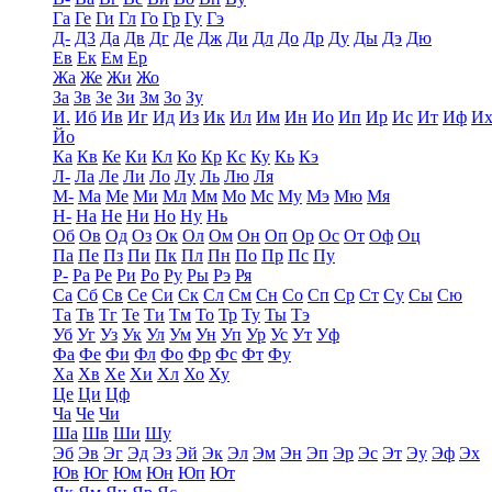
Га
Ге
Ги
Гл
Го
Гр
Гу
Гэ
Д-
Д3
Да
Дв
Дг
Де
Дж
Ди
Дл
До
Др
Ду
Ды
Дэ
Дю
Ев
Ек
Ем
Ер
Жа
Же
Жи
Жо
За
Зв
Зе
Зи
Зм
Зо
Зу
И.
Иб
Ив
Иг
Ид
Из
Ик
Ил
Им
Ин
Ио
Ип
Ир
Ис
Ит
Иф
И
Йо
Ка
Кв
Ке
Ки
Кл
Ко
Кр
Кс
Ку
Кь
Кэ
Л-
Ла
Ле
Ли
Ло
Лу
Ль
Лю
Ля
М-
Ма
Ме
Ми
Мл
Мм
Мо
Мс
Му
Мэ
Мю
Мя
Н-
На
Не
Ни
Но
Ну
Нь
Об
Ов
Од
Оз
Ок
Ол
Ом
Он
Оп
Ор
Ос
От
Оф
Оц
Па
Пе
Пз
Пи
Пк
Пл
Пн
По
Пр
Пс
Пу
Р-
Ра
Ре
Ри
Ро
Ру
Ры
Рэ
Ря
Са
Сб
Св
Се
Си
Ск
Сл
См
Сн
Со
Сп
Ср
Ст
Су
Сы
Сю
Та
Тв
Тг
Те
Ти
Тм
То
Тр
Ту
Ты
Тэ
Уб
Уг
Уз
Ук
Ул
Ум
Ун
Уп
Ур
Ус
Ут
Уф
Фа
Фе
Фи
Фл
Фо
Фр
Фс
Фт
Фу
Ха
Хв
Хе
Хи
Хл
Хо
Ху
Це
Ци
Цф
Ча
Че
Чи
Ша
Шв
Ши
Шу
Эб
Эв
Эг
Эд
Эз
Эй
Эк
Эл
Эм
Эн
Эп
Эр
Эс
Эт
Эу
Эф
Эх
Юв
Юг
Юм
Юн
Юп
Ют