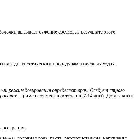
лочки вызывает сужение сосудов, в результате этого
иента к диагностическим процедурам в носовых ходах.
ный режим дозирования определяет врач. Следует строго
рования.
Применяют местно в течение 7-14 дней. Доза зависит
персекреция.
е АД, головная боль, рвота, расстройства сна, нарушения