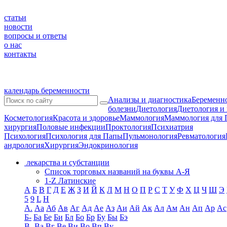
статьи
новости
вопросы и ответы
о нас
контакты
календарь беременности
Анализы и диагностика
Беременно
болезни
Диетология
Диетология и
Косметология
Красота и здоровье
Маммология
Маммология для 
хирургия
Половые инфекции
Проктология
Психиатрия
Психология
Психология для Папы
Пульмонология
Ревматология
андрология
Хирургия
Эндокринология
лекарства и субстанции
Список торговых названий на буквы А-Я
1-Z Латинские
А
Б
В
Г
Д
Е
Ж
З
И
Й
К
Л
М
Н
О
П
Р
С
Т
У
Ф
Х
Ц
Ч
Ш
Э
5
9
L
H
А.
Аа
Аб
Ав
Аг
Ад
Ае
Аз
Аи
Ай
Ак
Ал
Ам
Ан
Ап
Ар
Ас
Б-
Ба
Бе
Би
Бл
Бо
Бр
Бу
Бы
Бэ
В-
Ва
Вг
Ве
Ви
Во
Вп
Ву