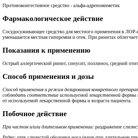
Противоконгестивное средство - альфа-адреномиметик
Фармакологическое действие
Сосудосуживающее средство для местного применения в ЛОР-пр
уменьшается местная гиперемия и отек. При ринитах облегчает
Показания к применению
Острый аллергический ринит, синусит, поллиноз, средний отит
Способ применения и дозы
Способ применения и режим дозирования конкретного препара
соблюдать соответствие используемой лекарственной формы к
от используемой лекарственной формы и возраста пациента.
Побочное действие
При частом и/или длительном применении:
раздражение слизист
Редко:
отек слизистой оболочки носа (чаще при длительном при