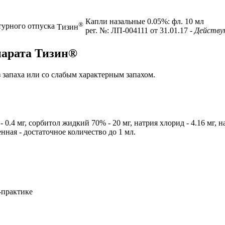
Капли назальные 0.05%: фл. 10 мл
®
турного отпуска
Тизин
рег. №: ЛП-004111 от 31.01.17
- Действ
парата Тизин®
з запаха или со слабым характерным запахом.
- 0.4 мг, сорбитол жидкий 70% - 20 мг, натрия хлорид - 4.16 мг,
енная - достаточное количество до 1 мл.
-практике