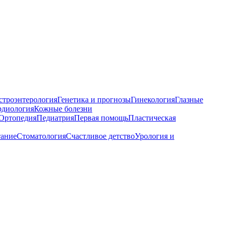
строэнтерология
Генетика и прогнозы
Гинекология
Глазные
рдиология
Кожные болезни
Ортопедия
Педиатрия
Первая помощь
Пластическая
тание
Стоматология
Счастливое детство
Урология и