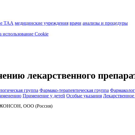
ие ТАА
медицинские учреждения
врачи
анализы и процедуры
а использование Cookie
нению лекарственного препара
логическая группа
Фармако-терапевтическая группа
Фармаколог
рименению
Применение у детей
Особые указания
Лекарственное
ОНСОН, ООО (Россия)