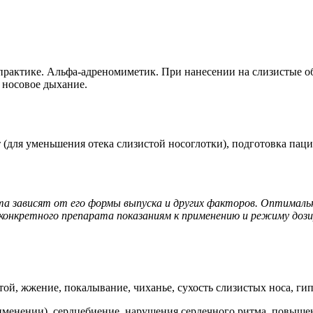
актике. Альфа-адреномиметик. При нанесении на слизистые обо
 носовое дыхание.
 (для уменьшения отека слизистой носоглотки), подготовка пац
та зависят от его формы выпуска и других факторов. Оптималь
онкретного препарата показаниям к применению и режиму дози
ой, жжение, покалывание, чиханье, сухость слизистых носа, ги
менении), сердцебиение, нарушения сердечного ритма, повышени