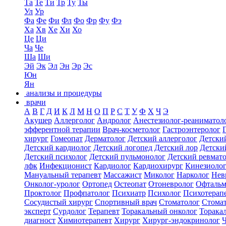
Та
Те
Ти
Тр
Ту
Ты
Ул
Ур
Фа
Фе
Фи
Фл
Фо
Фр
Фу
Фэ
Ха
Хв
Хе
Хи
Хо
Це
Ци
Ча
Че
Ша
Ши
Эй
Эк
Эл
Эн
Эр
Эс
Юн
Ян
анализы и процедуры
врачи
А
В
Г
Д
И
К
Л
М
Н
О
П
Р
С
Т
У
Ф
Х
Ч
Э
Акушер
Аллерголог
Андролог
Анестезиолог-реаниматол
эфферентной терапии
Врач-косметолог
Гастроэнтеролог
хирург
Гомеопат
Дерматолог
Детский аллерголог
Детски
Детский кардиолог
Детский логопед
Детский лор
Детски
Детский психолог
Детский пульмонолог
Детский ревмат
лфк
Инфекционист
Кардиолог
Кардиохирург
Кинезиоло
Мануальный терапевт
Массажист
Миколог
Нарколог
Нев
Онколог-уролог
Ортопед
Остеопат
Отоневролог
Офтальм
Проктолог
Профпатолог
Психиатр
Психолог
Психотерап
Сосудистый хирург
Спортивный врач
Стоматолог
Стомат
эксперт
Сурдолог
Терапевт
Торакальный онколог
Торака
диагност
Химиотерапевт
Хирург
Хирург-эндокринолог
Ч