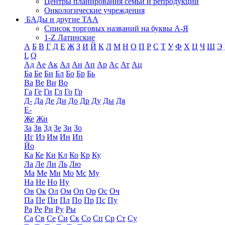
Центры планирования семьи и репродукции
Онкологические учреждения
БАДы и другие ТАА
Список торговых названий на буквы А-Я
1-Z Латинские
А
Б
В
Г
Д
Е
Ж
З
И
Й
К
Л
М
Н
О
П
Р
С
Т
У
Ф
Х
Ц
Ч
Ш
Э
L
Q
Ад
Ае
Ак
Ал
Ан
Ап
Ар
Ас
Ат
Ац
Ба
Бе
Би
Бл
Бо
Бр
Бь
Ва
Ве
Ви
Во
Га
Ге
Ги
Гл
Го
Гр
Д-
Да
Де
Ди
До
Др
Ду
Ды
Дя
Е-
Же
Жи
За
Зв
Зд
Зе
Зи
Зо
Иг
Из
Им
Ин
Ип
Йо
Ка
Ке
Ки
Кл
Ко
Кр
Ку
Ла
Ле
Ли
Ль
Лю
Ма
Ме
Ми
Мо
Мс
Му
На
Не
Но
Ну
Ов
Ок
Ол
Ом
Оп
Ор
Ос
Оч
Па
Пе
Пи
Пл
По
Пр
Пс
Пу
Ра
Ре
Ри
Ру
Ры
Са
Св
Се
Си
Ск
Со
Сп
Ср
Ст
Су