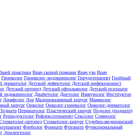
общей практики
Врач скорой помощи
Врач узи
Врач
Гинеколог
Гинеколог-эндокринолог
Гирудотерапевт
Гнойный
й дерматолог
Детский дефектолог
Детский инфекционист
ог
Детский ортопед
Детский офтальмолог
Детский психиатр
й эндокринолог
Диабетолог
Диетолог
Иммунолог
Инструктор
г
Лимфолог
Лор
Малоинвазивный хирург
Маммолог
вый хирург
Онколог
Онколог-гинеколог
Онколог-дерматолог
Педиатр
Перинатолог
Пластический хирург
Подолог (подиатр)
г
Репродуктолог
Рефлексотерапевт
Сексолог
Сомнолог
Стоматолог-ортопед
Стоматолог-хирург
Судебно-медицинский
отерапевт
Флеболог
Фониатр
Фтизиатр
Функциональный
т
Эпилептолог