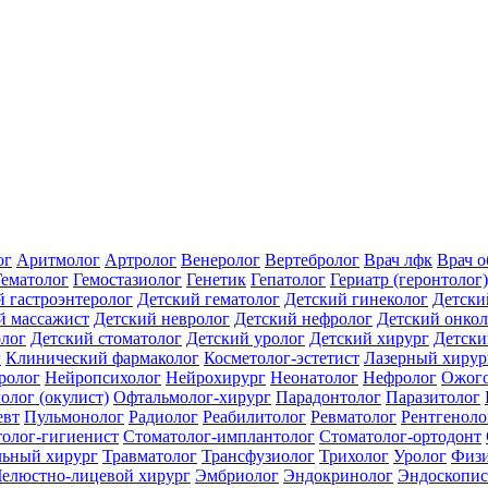
ог
Аритмолог
Артролог
Венеролог
Вертебролог
Врач лфк
Врач 
Гематолог
Гемостазиолог
Генетик
Гепатолог
Гериатр (геронтолог)
й гастроэнтеролог
Детский гематолог
Детский гинеколог
Детски
й массажист
Детский невролог
Детский нефролог
Детский онкол
олог
Детский стоматолог
Детский уролог
Детский хирург
Детски
г
Клинический фармаколог
Косметолог-эстетист
Лазерный хирур
ролог
Нейропсихолог
Нейрохирург
Неонатолог
Нефролог
Ожого
олог (окулист)
Офтальмолог-хирург
Парадонтолог
Паразитолог
евт
Пульмонолог
Радиолог
Реабилитолог
Ревматолог
Рентгеноло
олог-гигиенист
Стоматолог-имплантолог
Стоматолог-ортодонт
льный хирург
Травматолог
Трансфузиолог
Трихолог
Уролог
Физи
елюстно-лицевой хирург
Эмбриолог
Эндокринолог
Эндоскопис