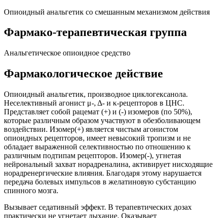
Опиоидный анальгетик со смешанным механизмом действия
Фармако-терапевтическая группа
Анальгетическое опиоидное средство
Фармакологическое действие
Опиоидный анальгетик, производное циклогексанола.
Неселективный агонист μ-, Δ- и κ-рецепторов в ЦНС.
Представляет собой рацемат (+) и (-) изомеров (по 50%),
которые различным образом участвуют в обезболивающем
воздействии. Изомер(+) является чистым агонистом
опиоидных рецепторов, имеет невысокий тропизм и не
обладает выраженной селективностью по отношению к
различным подтипам рецепторов. Изомер(-), угнетая
нейрональный захват норадреналина, активирует нисходящие
норадренергические влияния. Благодаря этому нарушается
передача болевых импульсов в желатиновую субстанцию
спинного мозга.
Вызывает седативный эффект. В терапевтических дозах
практически не угнетает дыхание. Оказывает