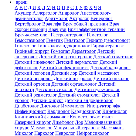
врачи
А
В
Г
Д
И
К
Л
М
Н
О
П
Р
С
Т
У
Ф
Х
Ч
Э
Акушер
Аллерголог
Андролог
Анестезиолог-
реаниматолог
Аритмолог
Артролог
Венеролог
Вертебролог
Врач лфк
Врач общей практики
Врач
скорой помощи
Врач узи
Врач эфферентной терапии
Врач-косметолог
Гастроэнтеролог
Гематолог
Гемостазиолог
Генетик
Гепатолог
Гериатр (геронтолог)
Гинеколог
Гинеколог-эндокринолог
Гирудотерапевт
Гнойный хирург
Гомеопат
Дерматолог
Детский
аллерголог
Детский гастроэнтеролог
Детский гематолог
Детский гинеколог
Детский дерматолог
Детский
дефектолог
Детский инфекционист
Детский кардиолог
Детский логопед
Детский лор
Детский массажист
Детский невролог
Детский нефролог
Детский онколог
Детский ортопед
Детский офтальмолог
Детский
психиатр
Детский психолог
Детский пульмонолог
Детский ревматолог
Детский стоматолог
Детский
уролог
Детский хирург
Детский эндокринолог
Диабетолог
Диетолог
Иммунолог
Инструктор лфк
Инфекционист
Кардиолог
Кардиохирург
Кинезиолог
Клинический фармаколог
Косметолог-эстетист
Лазерный хирург
Лимфолог
Лор
Малоинвазивный
хирург
Маммолог
Мануальный терапевт
Массажист
Миколог
Нарколог
Невролог
Нейропсихолог