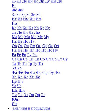
Д-
Да
Де
Ди
До
Др
Ду
Ды
Дя
Е-
Же
Жи
За
Зв
Зд
Зе
Зи
Зо
Иг
Из
Им
Ин
Ип
Йо
Ка
Ке
Ки
Кл
Ко
Кр
Ку
Ла
Ле
Ли
Ль
Лю
Ма
Ме
Ми
Мо
Мс
Му
На
Не
Но
Ну
Ов
Ок
Ол
Ом
Оп
Ор
Ос
Оч
Па
Пе
Пи
Пл
По
Пр
Пс
Пу
Ра
Ре
Ри
Ру
Ры
Са
Св
Се
Си
Ск
Со
Сп
Ср
Ст
Су
Та
Те
Ти
Тр
Ту
Ты
Ул
Ур
Фа
Фе
Фи
Фл
Фо
Фр
Фу
Фэ
Ха
Хв
Хе
Хи
Хо
Це
Ци
Ча
Че
Ша
Ши
Эй
Эк
Эл
Эн
Эр
Эс
Юн
Ян
анализы и процедуры