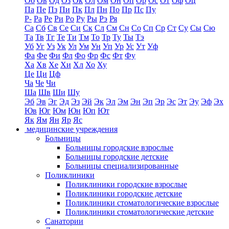
Об
Ов
Од
Оз
Ок
Ол
Ом
Он
Оп
Ор
Ос
От
Оф
Оц
Па
Пе
Пз
Пи
Пк
Пл
Пн
По
Пр
Пс
Пу
Р-
Ра
Ре
Ри
Ро
Ру
Ры
Рэ
Ря
Са
Сб
Св
Се
Си
Ск
Сл
См
Сн
Со
Сп
Ср
Ст
Су
Сы
Сю
Та
Тв
Тг
Те
Ти
Тм
То
Тр
Ту
Ты
Тэ
Уб
Уг
Уз
Ук
Ул
Ум
Ун
Уп
Ур
Ус
Ут
Уф
Фа
Фе
Фи
Фл
Фо
Фр
Фс
Фт
Фу
Ха
Хв
Хе
Хи
Хл
Хо
Ху
Це
Ци
Цф
Ча
Че
Чи
Ша
Шв
Ши
Шу
Эб
Эв
Эг
Эд
Эз
Эй
Эк
Эл
Эм
Эн
Эп
Эр
Эс
Эт
Эу
Эф
Эх
Юв
Юг
Юм
Юн
Юп
Ют
Як
Ям
Ян
Яр
Яс
медицинские учреждения
Больницы
Больницы городские взрослые
Больницы городские детские
Больницы специализированные
Поликлиники
Поликлиники городские взрослые
Поликлиники городские детские
Поликлиники стоматологические взрослые
Поликлиники стоматологические детские
Санатории