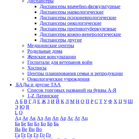
Диспансеры
Диспансеры врачебно-физкультурные
Диспансеры наркологические
Диспансеры психоневрологические
Диспансеры онкологические
Диспансеры противотуберкулезные
Диспансеры кожно-венерологические
Диспансеры другие
Медицинские центры
Родильные дома
Женские консультации
Госпитали для ветеранов войн
Хосписы
Центры планирования семьи и репродукции
Онкологические учреждения
БАДы и другие ТАА
Список торговых названий на буквы А-Я
1-Z Латинские
А
Б
В
Г
Д
Е
Ж
З
И
Й
К
Л
М
Н
О
П
Р
С
Т
У
Ф
Х
Ц
Ч
Ш
Э
Ю
Я
L
Q
Ад
Ае
Ак
Ал
Ан
Ап
Ар
Ас
Ат
Ац
Ба
Бе
Би
Бл
Бо
Бр
Бь
Ва
Ве
Ви
Во
Га
Ге
Ги
Гл
Го
Гр