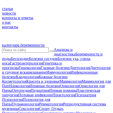
статьи
новости
вопросы и ответы
о нас
контакты
календарь беременности
Анализы и
диагностика
Беременность и
роды
Бесплодие
Болезни сосудов
Болезни уха, горла,
носа
Гастроэнтерология
Генетика и
прогнозы
Гинекология
Глазные болезни
Диетология
Диетология
и грудное вскармливание
Иммунология
Инфекционные
болезни
Кардиология
Кожные болезни
Косметология
Красота и здоровье
Маммология
Маммология для
Пап
Наркология
Нервные болезни
Онкология
Онкология для
Папы
Ортопедия
Педиатрия
Первая помощь
Пластическая
хирургия
Половые инфекции
Проктология
Психиатрия
Психология
Психология для
Папы
Пульмонология
Ревматология
Репродуктивная система
мужчины
Сексология
Спорт, Отдых,