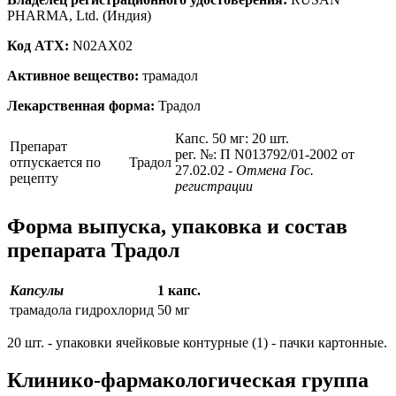
PHARMA, Ltd. (Индия)
Код ATX:
N02AX02
Активное вещество:
трамадол
Лекарственная форма:
Традол
Капс. 50 мг: 20 шт.
Препарат
рег. №: П N013792/01-2002 от
отпускается по
Традол
27.02.02
- Отмена Гос.
рецепту
регистрации
Форма выпуска, упаковка и состав
препарата Традол
Капсулы
1 капс.
трамадола гидрохлорид
50 мг
20 шт. - упаковки ячейковые контурные (1) - пачки картонные.
Клинико-фармакологическая группа