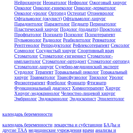
Нейрохирург
Неонатолог
Нефролог
Ожоговый хирург
Онколог
Онколог-гинеколог
Онколог-дерматолог
Онколог-уролог
Ортопед
Остеопат
Отоневролог
Офтальмолог (окулист)
Офтальмолог-хирург
Парадонтолог
Паразитолог
Педиатр
Перинатолог
Пластический хирург
Подолог (подиатр)
Проктолог
Профпатолог
Психиатр
Психолог
Психотерапевт
Пульмонолог
Радиолог
Реабилитолог
Ревматолог
Рентгенолог
Репродуктолог
Рефлексотерапевт
Сексолог
Сомнолог
Сосудистый хирург
Спортивный врач
Стоматолог
Стоматолог-гигиенист
Стоматолог-
имплантолог
Стоматолог-ортодонт
Стоматолог-ортопед
Стоматолог-хирург
Судебно-медицинский эксперт
Сурдолог
Терапевт
Торакальный онколог
Торакальный
хирург
Травматолог
Трансфузиолог
Трихолог
Уролог
Физиотерапевт
Флеболог
Фониатр
Фтизиатр
Функциональный диагност
Химиотерапевт
Хирург
Хирург-эндокринолог
Челюстно-лицевой хирург
Эмбриолог
Эндокринолог
Эндоскопист
Эпилептолог
календарь беременности
календарь беременности
лекарства и субстанции
БАДы и
другие ТАА
медицинские учреждения
врачи
анализы и