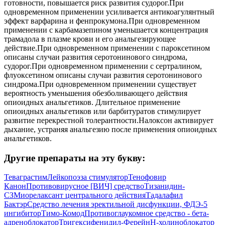
готовности, повышается риск развития судорог.При
одновременном применении усиливается антикоагулянтный
эффект варфарина и фенпрокумона.При одновременном
применении с карбамазепином уменьшается концентрация
трамадола в плазме крови и его анальгезирующее
действие.При одновременном применении с пароксетином
описаны случаи развития серотонинового синдрома,
судорог.При одновременном применении с сертралином,
флуоксетином описаны случаи развития серотонинового
синдрома.При одновременном применении существует
вероятность уменьшения обезболивающего действия
опиоидных анальгетиков. Длительное применение
опиоидных анальгетиков или барбитуратов стимулирует
развитие перекрестной толерантности.Налоксон активирует
дыхание, устраняя анальгезию после применения опиоидных
анальгетиков.
Другие препараты на эту букву:
Теваграстим
Лейкопоэза стимулятор
Тенофовир
Канон
Противовирусное [ВИЧ] средство
Тизанидин-
СЗ
Миорелаксант центрального действия
Тадалафил
Бактэр
Средство лечения эректильной дисфункции, ФДЭ-5
ингибитор
Тимо-Комод
Противоглаукомное средство - бета-
адреноблокатор
Тригексифенидил-Ферейн
Н-холиноблокатор