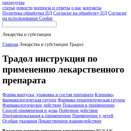
процедуры
статьи
новости
вопросы и ответы
о нас
контакты
Политика обработки ПД
Согласие на обработку ПД
Согласие
на использование Cookie
Лекарства и субстанции
Главная
Лекарства и субстанции
Традол
Традол инструкция по
применению лекарственного
препарата
Форма выпуска, упаковка и состав препарата
Клинико-
фармакологическая группа
Фармако-терапевтическая группа
Фармакологическое действие
Показания к применению
Способ применения и дозы
Побочное действие
Противопоказания к применению
Применение у детей
Особые указания
Лекарственное взаимодействие
Владелец регистрационного удостоверения:
RUSAN