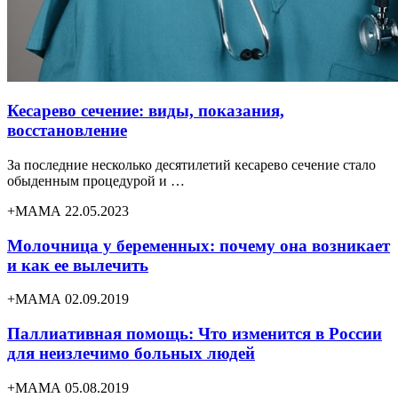
Кесарево сечение: виды, показания,
восстановление
За последние несколько десятилетий кесарево сечение стало
обыденным процедурой и …
+МАМА 22.05.2023
Молочница у беременных: почему она возникает
и как ее вылечить
+МАМА 02.09.2019
Паллиативная помощь: Что изменится в России
для неизлечимо больных людей
+МАМА 05.08.2019