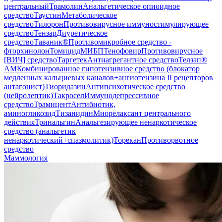
центральный
Трамолин
Анальгетическое опиоидное
средство
Таустин
Метаболическое
средство
Тилорон
Противовирусное иммуностимулирующее
средство
Тензар
Диуретическое
средство
Таваник®
Противомикробное средство -
фторхинолон
Томицид
МИБП
Тенофовир
Противовирусное
[ВИЧ] средство
Таргетек
Антиагрегантное средство
Телзап®
АМ
Комбинированное гипотензивное средство (блокатор
медленных кальциевых каналов+ангиотензина II рецепторов
антагонист)
Тиоридазин
Антипсихотическое средство
(нейролептик)
Такросел
Иммунодепрессивное
средство
Трамицент
Антибиотик,
аминогликозид
Тизанидин
Миорелаксант центрального
действия
Тринальгин
Анальгезирующее ненаркотическое
средство (анальгетик
ненаркотический+спазмолитик)
Торекан
Противорвотное
средство
Маммология