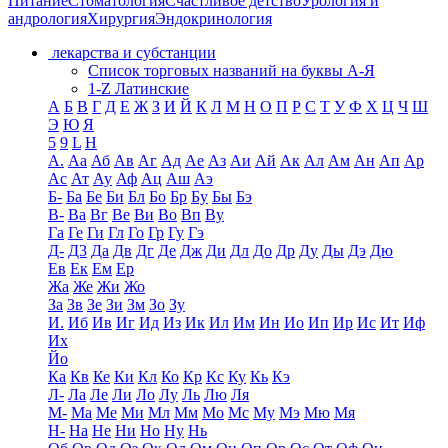
Питание
Стоматология
Счастливое детство
Урология и
андрология
Хирургия
Эндокринология
лекарства и субстанции
Список торговых названий на буквы А-Я
1-Z Латинские
А
Б
В
Г
Д
Е
Ж
З
И
Й
К
Л
М
Н
О
П
Р
С
Т
У
Ф
Х
Ц
Ч
Ш
Э
Ю
Я
5
9
L
H
А.
Аа
Аб
Ав
Аг
Ад
Ае
Аз
Аи
Ай
Ак
Ал
Ам
Ан
Ап
Ар
Ас
Ат
Ау
Аф
Ац
Аш
Аэ
Б-
Ба
Бе
Би
Бл
Бо
Бр
Бу
Бы
Бэ
В-
Ва
Вг
Ве
Ви
Во
Вп
Ву
Га
Ге
Ги
Гл
Го
Гр
Гу
Гэ
Д-
Д3
Да
Дв
Дг
Де
Дж
Ди
Дл
До
Др
Ду
Ды
Дэ
Дю
Ев
Ек
Ем
Ер
Жа
Же
Жи
Жо
За
Зв
Зе
Зи
Зм
Зо
Зу
И.
Иб
Ив
Иг
Ид
Из
Ик
Ил
Им
Ин
Ио
Ип
Ир
Ис
Ит
Иф
Их
Йо
Ка
Кв
Ке
Ки
Кл
Ко
Кр
Кс
Ку
Кь
Кэ
Л-
Ла
Ле
Ли
Ло
Лу
Ль
Лю
Ля
М-
Ма
Ме
Ми
Мл
Мм
Мо
Мс
Му
Мэ
Мю
Мя
Н-
На
Не
Ни
Но
Ну
Нь