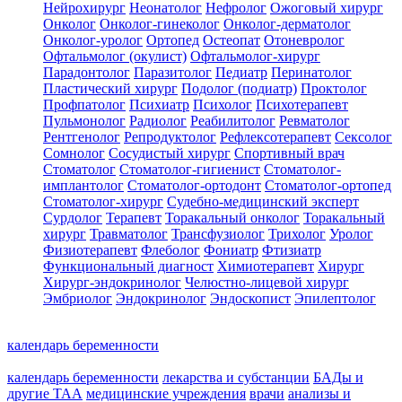
Нейрохирург
Неонатолог
Нефролог
Ожоговый хирург
Онколог
Онколог-гинеколог
Онколог-дерматолог
Онколог-уролог
Ортопед
Остеопат
Отоневролог
Офтальмолог (окулист)
Офтальмолог-хирург
Парадонтолог
Паразитолог
Педиатр
Перинатолог
Пластический хирург
Подолог (подиатр)
Проктолог
Профпатолог
Психиатр
Психолог
Психотерапевт
Пульмонолог
Радиолог
Реабилитолог
Ревматолог
Рентгенолог
Репродуктолог
Рефлексотерапевт
Сексолог
Сомнолог
Сосудистый хирург
Спортивный врач
Стоматолог
Стоматолог-гигиенист
Стоматолог-
имплантолог
Стоматолог-ортодонт
Стоматолог-ортопед
Стоматолог-хирург
Судебно-медицинский эксперт
Сурдолог
Терапевт
Торакальный онколог
Торакальный
хирург
Травматолог
Трансфузиолог
Трихолог
Уролог
Физиотерапевт
Флеболог
Фониатр
Фтизиатр
Функциональный диагност
Химиотерапевт
Хирург
Хирург-эндокринолог
Челюстно-лицевой хирург
Эмбриолог
Эндокринолог
Эндоскопист
Эпилептолог
календарь беременности
календарь беременности
лекарства и субстанции
БАДы и
другие ТАА
медицинские учреждения
врачи
анализы и