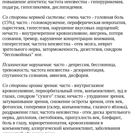
повышение аппетита; частота неизвестна - гиперурикемия,
подагра, гипогликемия, дислипидемия.
Со стороны нервной системы:
очень часто - головная боль
(15%); часто - головокружение, периферическая невропатия,
парестезия, гипестезия, нарушение вкусовых ощущений;
нечасто - внутричерепное кровоизлияние, мигрень, потеря
сознания, тремор, нарушение концентрации внимания,
гиперестезия; частота неизвестна - отек мозга, неврит
зрительного нерва, заторможенность, дизестезия, синдром
"беспокойных" ног.
Психические нарушения:
часто - депрессия, бессонница,
тревожность; частота неизвестна - дезориентация,
спутанность сознания, амнезия, дисфория.
Со стороны органа зрения:
часто - внутриглазное
кровоизлияние, периорбитальный отек, конъюнктивит, зуд в
глазах, синдром "сухого" глаза; нечасто - ухудшение зрения,
затуманивание зрения, снижение остроты зрения, отек век,
фотопсия, гиперемия (склер, конъюнктивы, глазного яблока),
раздражение глаз; частота неизвестна - отек диска зрительного
нерва, диплопия, светобоязнь, припухлость век, блефарит,
боль в глазу, хориоретинопатия, кровоизлияния в
конъюнктиву, аллергический конъюнктивит, заболевания