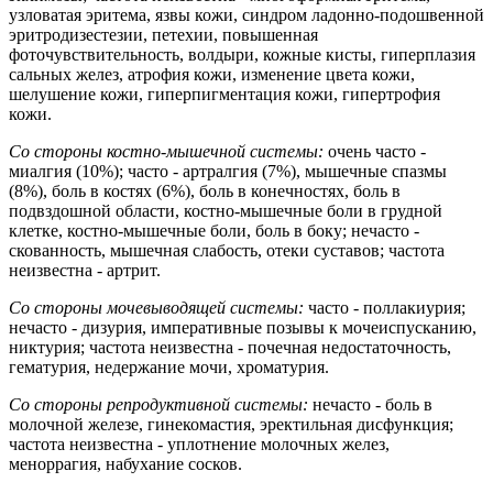
узловатая эритема, язвы кожи, синдром ладонно-подошвенной
эритродизестезии, петехии, повышенная
фоточувствительность, волдыри, кожные кисты, гиперплазия
сальных желез, атрофия кожи, изменение цвета кожи,
шелушение кожи, гиперпигментация кожи, гипертрофия
кожи.
Со стороны костно-мышечной системы:
очень часто -
миалгия (10%); часто - артралгия (7%), мышечные спазмы
(8%), боль в костях (6%), боль в конечностях, боль в
подвздошной области, костно-мышечные боли в грудной
клетке, костно-мышечные боли, боль в боку; нечасто -
скованность, мышечная слабость, отеки суставов; частота
неизвестна - артрит.
Со стороны мочевыводящей системы:
часто - поллакиурия;
нечасто - дизурия, императивные позывы к мочеиспусканию,
никтурия; частота неизвестна - почечная недостаточность,
гематурия, недержание мочи, хроматурия.
Со стороны репродуктивной системы:
нечасто - боль в
молочной железе, гинекомастия, эректильная дисфункция;
частота неизвестна - уплотнение молочных желез,
меноррагия, набухание сосков.