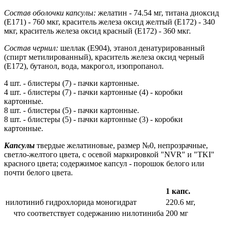
Состав оболочки капсулы:
желатин - 74.54 мг, титана диоксид
(Е171) - 760 мкг, краситель железа оксид желтый (Е172) - 340
мкг, краситель железа оксид красный (Е172) - 360 мкг.
Состав чернил:
шеллак (Е904), этанол денатурированный
(спирт метилированный), краситель железа оксид черный
(Е172), бутанол, вода, макрогол, изопропанол.
4 шт. - блистеры (7) - пачки картонные.
4 шт. - блистеры (7) - пачки картонные (4) - коробки
картонные.
8 шт. - блистеры (5) - пачки картонные.
8 шт. - блистеры (5) - пачки картонные (3) - коробки
картонные.
Капсулы
твердые желатиновые, размер №0, непрозрачные,
светло-желтого цвета, с осевой маркировкой "NVR" и "TKI"
красного цвета; содержимое капсул - порошок белого или
почти белого цвета.
1 капс.
нилотиниб гидрохлорида моногидрат
220.6 мг,
что соответствует содержанию нилотиниба
200 мг