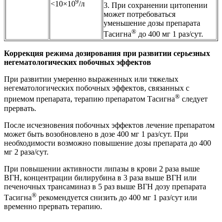
9
<10×10
/л
3. При сохранении цитопении
может потребоваться
уменьшение дозы препарата
®
Тасигна
до 400 мг 1 раз/сут.
Коррекция режима дозирования при развитии серьезных
негематологических побочных эффектов
При развитии умеренно выраженных или тяжелых
негематологических побочных эффектов, связанных с
®
приемом препарата, терапию препаратом Тасигна
следует
прервать.
После исчезновения побочных эффектов лечение препаратом
может быть возобновлено в дозе 400 мг 1 раз/сут. При
необходимости возможно повышение дозы препарата до 400
мг 2 раза/сут.
При повышении активности липазы в крови 2 раза выше
ВГН, концентрации билирубина в 3 раза выше ВГН или
печеночных трансаминаз в 5 раз выше ВГН дозу препарата
®
Тасигна
рекомендуется снизить до 400 мг 1 раз/сут или
временно прервать терапию.