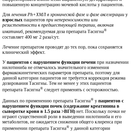
повышенную концентрацию мочевой кислоты у пациентов.
Для
лечения Ph+ХМЛ в хронической фазе и фазе акселерации
у
взрослых
пациентов
при непереносимости или
резистентности к предшествующей терапии, включая
®
иматиниб,
рекомендуемая доза препарата Тасигна
составляет 400 мг 2 раза/сут.
Лечение препаратом проводят до тех пор, пока сохраняется
клинический эффект.
У
пациентов с нарушением функции печени
при назначении
нилотиниба не отмечалось значительного изменения
фармакокинетических параметров препарата, поэтому для
данной категории пациентов не требуется коррекция режима
дозирования Тасигны. Тем не менее у этих пациентов
®
препарата Тасигна
следует применять с осторожностью.
®
Данных по применению препарата Тасигна
у
пациентов с
нарушением функции
почек
(содержание креатинина в
сыворотке крови в 1.5 раза >ВГН)
нет. Поскольку почки не
играют существенной роли в выведении нилотиниба и его
метаболитов, не ожидается снижения общего клиренса при
®
применении препарата Тасигна
у данной категории