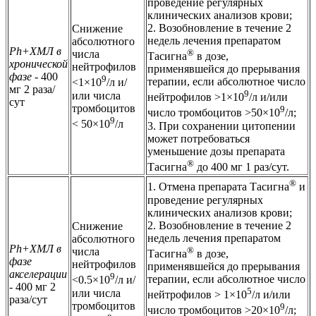
проведение регулярных
клинических анализов крови;
2. Возобновление в течение 2
Снижение
недель лечения препаратом
абсолютного
Ph+ХМЛ в
®
числа
Тасигна
в дозе,
хронической
нейтрофилов
применявшейся до прерывания
фазе -
400
9
терапии, если абсолютное число
<1×10
/л и/
мг 2 раза/
9
или числа
нейтрофилов >1×10
/л и/или
сут
тромбоцитов
9
число тромбоцитов >50×10
/л;
9
< 50×10
/л
3. При сохранении цитопении
может потребоваться
уменьшение дозы препарата
®
Тасигна
до 400 мг 1 раз/сут.
®
1. Отмена препарата Тасигна
и
проведение регулярных
клинических анализов крови;
2. Возобновление в течение 2
Снижение
недель лечения препаратом
абсолютного
Ph+XMЛ в
®
числа
Тасигна
в дозе,
фазе
нейтрофилов
применявшейся до прерывания
акселерации
9
терапии, если абсолютное число
<0.5×10
/л и/
- 400 мг 2
5
или числа
нейтрофилов > 1×10
/л и/или
раза/сут
тромбоцитов
9
число тромбоцитов >20×10
/л;