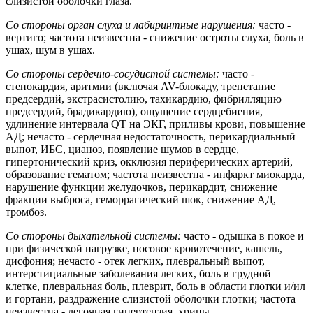
слизистой оболочки глаза.
Со стороны орган слуха и лабиринтные нарушения:
часто -
вертиго; частота неизвестна - снижение остроты слуха, боль в
ушах, шум в ушах.
Со стороны сердечно-сосудистой системы:
часто -
стенокардия, аритмии (включая AV-блокаду, трепетание
предсердий, экстрасистолию, тахикардию, фибрилляцию
предсердий, брадикардию), ощущение сердцебиения,
удлинение интервала QT на ЭКГ, приливы крови, повышение
АД; нечасто - сердечная недостаточность, перикардиальный
выпот, ИБС, цианоз, появление шумов в сердце,
гипертонический криз, окклюзия периферических артерий,
образование гематом; частота неизвестна - инфаркт миокарда,
нарушение функции желудочков, перикардит, снижение
фракции выброса, геморрагический шок, снижение АД,
тромбоз.
Со стороны дыхательной системы:
часто - одышка в покое и
при физической нагрузке, носовое кровотечение, кашель,
дисфония; нечасто - отек легких, плевральный выпот,
интерстициальные заболевания легких, боль в грудной
клетке, плевральная боль, плеврит, боль в области глотки и/ил
и гортани, раздражение слизистой оболочки глотки; частота
неизвестна - легочная гипертензия, хрипы.