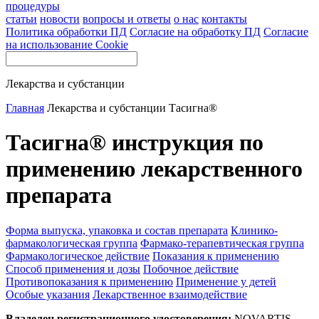
процедуры
статьи
новости
вопросы и ответы
о нас
контакты
Политика обработки ПД
Согласие на обработку ПД
Согласие
на использование Cookie
Лекарства и субстанции
Главная
Лекарства и субстанции
Тасигна®
Тасигна® инструкция по
применению лекарственного
препарата
Форма выпуска, упаковка и состав препарата
Клинико-
фармакологическая группа
Фармако-терапевтическая группа
Фармакологическое действие
Показания к применению
Способ применения и дозы
Побочное действие
Противопоказания к применению
Применение у детей
Особые указания
Лекарственное взаимодействие
Владелец регистрационного удостоверения:
NOVARTIS