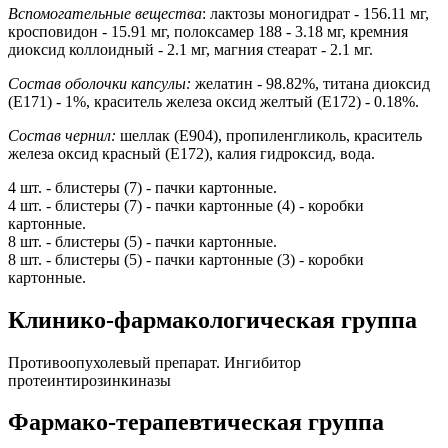
Вспомогательные вещества
: лактозы моногидрат - 156.11 мг,
кросповидон - 15.91 мг, полоксамер 188 - 3.18 мг, кремния
диоксид коллоидный - 2.1 мг, магния стеарат - 2.1 мг.
Состав оболочки капсулы:
желатин - 98.82%, титана диоксид
(Е171) - 1%, краситель железа оксид желтый (Е172) - 0.18%.
Состав чернил:
шеллак (Е904), пропиленгликоль, краситель
железа оксид красный (Е172), калия гидроксид, вода.
4 шт. - блистеры (7) - пачки картонные.
4 шт. - блистеры (7) - пачки картонные (4) - коробки
картонные.
8 шт. - блистеры (5) - пачки картонные.
8 шт. - блистеры (5) - пачки картонные (3) - коробки
картонные.
Клинико-фармакологическая группа
Противоопухолевый препарат. Ингибитор
протеинтирозинкиназы
Фармако-терапевтическая группа