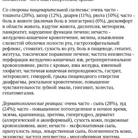
Со стороны пищеварительной системы:
очень часто -
тошнота (20%), запор (12%), диарея (11%), рвота (10%); часто -
боль в животе (включая боль в эпигастрии) (6%), дискомфорт
в области живота, вздутие живота, диспепсия, метеоризм,
панкреатит, нарушение функции печени; нечасто -
желудочно-кишечное кровотечение, мелена, изъязвления
слизистой оболочки полости рта, гастроэзофагеальный
рефлюкс, стоматит, сухость во рту, боль в пищеводе, гепатит,
желтуха, токсическое поражение печени; частота неизвестна -
перфорация желудочно-кишечных язв, ретроперитонеальное
кровоизлияние, рвота с кровью, язва желудка, язвенный
эзофагит, частичная кишечная непроходимость, гастрит,
энтероколит, геморрой, грыжа пищеводного отверстия
диафрагмы, ректальное кровотечение, повышение
чувствительности зубной эмали, гингивит, холестаз,
гепатомегалия.
Дерматологические реакции:
очень часто - сыпь (28%), зуд
(24%); часто - повышенное потоотделение в ночное время,
экзема, крапивница, эритема, гипергидроз, дерматит
(аллергический и акнеформный), сухость кожи, подкожные
кровоизлияния, акне; нечасто - эксфолиативная сыпь,
припухлость лица, лекарственная сыпь, болезненность кожи,
экхимозы; частота неизвестна - многоформная эритема,