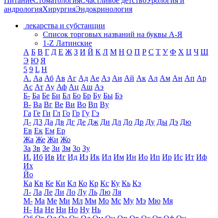
Питание
Стоматология
Счастливое детство
Урология и
андрология
Хирургия
Эндокринология
лекарства и субстанции
Список торговых названий на буквы А-Я
1-Z Латинские
А
Б
В
Г
Д
Е
Ж
З
И
Й
К
Л
М
Н
О
П
Р
С
Т
У
Ф
Х
Ц
Ч
Ш
Э
Ю
Я
5
9
L
H
А.
Аа
Аб
Ав
Аг
Ад
Ае
Аз
Аи
Ай
Ак
Ал
Ам
Ан
Ап
Ар
Ас
Ат
Ау
Аф
Ац
Аш
Аэ
Б-
Ба
Бе
Би
Бл
Бо
Бр
Бу
Бы
Бэ
В-
Ва
Вг
Ве
Ви
Во
Вп
Ву
Га
Ге
Ги
Гл
Го
Гр
Гу
Гэ
Д-
Д3
Да
Дв
Дг
Де
Дж
Ди
Дл
До
Др
Ду
Ды
Дэ
Дю
Ев
Ек
Ем
Ер
Жа
Же
Жи
Жо
За
Зв
Зе
Зи
Зм
Зо
Зу
И.
Иб
Ив
Иг
Ид
Из
Ик
Ил
Им
Ин
Ио
Ип
Ир
Ис
Ит
Иф
Их
Йо
Ка
Кв
Ке
Ки
Кл
Ко
Кр
Кс
Ку
Кь
Кэ
Л-
Ла
Ле
Ли
Ло
Лу
Ль
Лю
Ля
М-
Ма
Ме
Ми
Мл
Мм
Мо
Мс
Му
Мэ
Мю
Мя
Н-
На
Не
Ни
Но
Ну
Нь