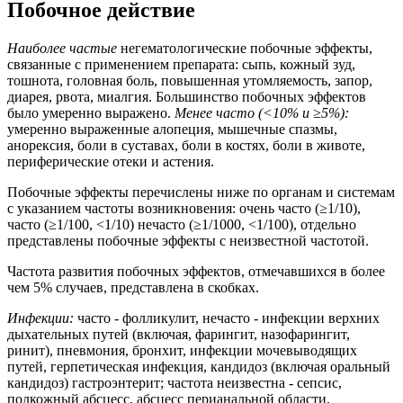
Побочное действие
Наиболее частые
негематологические побочные эффекты,
связанные с применением препарата: сыпь, кожный зуд,
тошнота, головная боль, повышенная утомляемость, запор,
диарея, рвота, миалгия. Большинство побочных эффектов
было умеренно выражено.
Менее часто (<10% и ≥5%):
умеренно выраженные алопеция, мышечные спазмы,
анорексия, боли в суставах, боли в костях, боли в животе,
периферические отеки и астения.
Побочные эффекты перечислены ниже по органам и системам
с указанием частоты возникновения: очень часто (≥1/10),
часто (≥1/100, <1/10) нечасто (≥1/1000, <1/100), отдельно
представлены побочные эффекты с неизвестной частотой.
Частота развития побочных эффектов, отмечавшихся в более
чем 5% случаев, представлена в скобках.
Инфекции:
часто - фолликулит, нечасто - инфекции верхних
дыхательных путей (включая, фарингит, назофарингит,
ринит), пневмония, бронхит, инфекции мочевыводящих
путей, герпетическая инфекция, кандидоз (включая оральный
кандидоз) гастроэнтерит; частота неизвестна - сепсис,
подкожный абсцесс, абсцесс перианальной области,