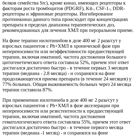
белков семейства Src), кроме киназ, имеющих рецепторы к
факторам роста тромбоцитов (PDGRF), Kit-, CSF-1-, DDR-
рецепторы и эфриновые рецепторы. Ингибирование
протеинкиназ данного типа происходит при концентрациях
препарата в пределах диапазона терапевтических доз,
рекомендованных для лечения ХМЛ при пероральном приеме.
На фоне терапии нилотинибом в дозе 400 мг 2 раза/сут у
взрослых пациентов с Ph+ХМЛ в хронической фазе при
непереносимости или неэффективности предшествующей
терапии, включая иматиниб, частота достижения большого
цитогенетического ответа составила 52%, причем этот ответ
достигался достаточно быстро - в течение первых 3 месяцев
терапии (медиана - 2.8 месяца) - и сохранялся на фоне
продолжающегося приема препарата (в течение 24 месяцев) у
77% больных. Общая выживаемость больных через 24 месяца
терапии составила 87%.
При применении нилотиниба в дозе 400 мг 2 раза/сут у
взрослых пациентов с Ph+ХМЛ в фазе акселерации при
непереносимости или резистентности к предшествующей
терапии, включая иматиниб, частота достижения
гематологического ответа составляла 55%, причем этот ответ
достигался достаточно быстро - в течение первого месяца
терапии (медиана -1 месяц) - и сохранялся на фоне