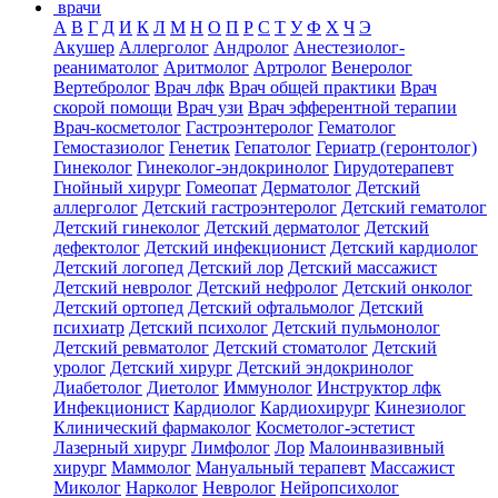
врачи
А
В
Г
Д
И
К
Л
М
Н
О
П
Р
С
Т
У
Ф
Х
Ч
Э
Акушер
Аллерголог
Андролог
Анестезиолог-
реаниматолог
Аритмолог
Артролог
Венеролог
Вертебролог
Врач лфк
Врач общей практики
Врач
скорой помощи
Врач узи
Врач эфферентной терапии
Врач-косметолог
Гастроэнтеролог
Гематолог
Гемостазиолог
Генетик
Гепатолог
Гериатр (геронтолог)
Гинеколог
Гинеколог-эндокринолог
Гирудотерапевт
Гнойный хирург
Гомеопат
Дерматолог
Детский
аллерголог
Детский гастроэнтеролог
Детский гематолог
Детский гинеколог
Детский дерматолог
Детский
дефектолог
Детский инфекционист
Детский кардиолог
Детский логопед
Детский лор
Детский массажист
Детский невролог
Детский нефролог
Детский онколог
Детский ортопед
Детский офтальмолог
Детский
психиатр
Детский психолог
Детский пульмонолог
Детский ревматолог
Детский стоматолог
Детский
уролог
Детский хирург
Детский эндокринолог
Диабетолог
Диетолог
Иммунолог
Инструктор лфк
Инфекционист
Кардиолог
Кардиохирург
Кинезиолог
Клинический фармаколог
Косметолог-эстетист
Лазерный хирург
Лимфолог
Лор
Малоинвазивный
хирург
Маммолог
Мануальный терапевт
Массажист
Миколог
Нарколог
Невролог
Нейропсихолог