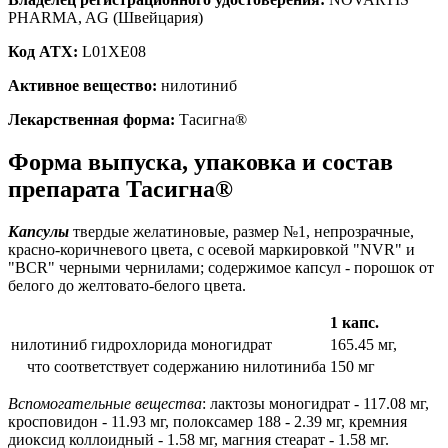
PHARMA, AG (Швейцария)
Код ATX:
L01XE08
Активное вещество:
нилотиниб
Лекарственная форма:
Тасигна®
Форма выпуска, упаковка и состав
препарата Тасигна®
Капсулы
твердые желатиновые, размер №1, непрозрачные,
красно-коричневого цвета, с осевой маркировкой "NVR" и
"BCR" черными чернилами; содержимое капсул - порошок от
белого до желтовато-белого цвета.
1 капс.
нилотиниб гидрохлорида моногидрат
165.45 мг,
что соответствует содержанию нилотиниба
150 мг
Вспомогательные вещества
: лактозы моногидрат - 117.08 мг,
кросповидон - 11.93 мг, полоксамер 188 - 2.39 мг, кремния
диоксид коллоидный - 1.58 мг, магния стеарат - 1.58 мг.