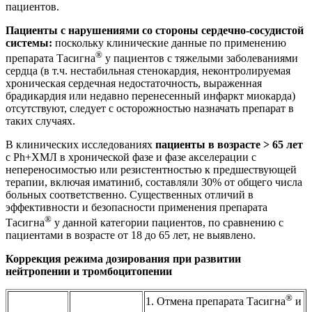
пациентов.
Пациенты с нарушениями со стороны сердечно-сосудистой
системы:
поскольку клинические данные по применению
®
препарата Тасигна
у пациентов с тяжелыми заболеваниями
сердца (в т.ч. нестабильная стенокардия, неконтролируемая
хроническая сердечная недостаточность, выраженная
брадикардия или недавно перенесенный инфаркт миокарда)
отсутствуют, следует с осторожностью назначать препарат в
таких случаях.
В клинических исследованиях
пациенты в возрасте > 65 лет
с Ph+XMЛ в хронической фазе и фазе акселерации с
непереносимостью или резистентностью к предшествующей
терапии, включая иматиниб, cоставляли 30% от общего числа
больных соответственно. Существенных отличий в
эффективности и безопасности применения препарата
®
Тасигна
у данной категории пациентов, по сравнению с
пациентами в возрасте от 18 до 65 лет, не выявлено.
Коррекция режима дозирования при развитии
нейтропении и тромбоцитопении
®
1. Отмена препарата Тасигна
и