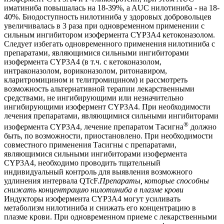
иматиниба повышалась на 18-39%, a AUC нилотиниба - на 18-
40%. Биодоступность нилотиниба у здоровых добровольцев
увеличивалась в 3 раза при одновременном применении с
сильным ингибитором изофермента CYP3A4 кетоконазолом.
Следует избегать одновременного применения нилотиниба с
препаратами, являющимися сильными ингибиторами
изофермента CYP3A4 (в т.ч. с кетоконазолом,
интраконазолом, вориконазолом, ритонавиром,
кларитромицином и телитромицином) и рассмотреть
возможность альтернативной терапии лекарственными
средствами, не ингибирующими или незначительно
ингибирующими изофермент CYP3A4. При необходимости
лечения препаратами, являющимися сильными ингибиторами
®
изофермента CYP3A4, лечение препаратом Тасигна
должно
быть, по возможности, приостановлено. При необходимости
совместного применения Тасигны с препаратами,
являющимися сильными ингибиторами изофермента
CYP3A4, необходимо проводить тщательный
индивидуальный контроль для выявления возможного
удлинения интервала QTcF.
Препараты, которые способны
снижать концентрацию нилотиниба в плазме крови
Индукторы изофермента CYP3A4 могут усиливать
метаболизм нилотиниба и снижать его концентрацию в
плазме крови. При одновременном приеме с лекарственными