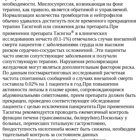
необходимости. Миелосупрессия, возникающая на фоне
терапии, как правило, является обратимой и управляемой.
Нормализации количества тромбоцитов и нейтрофилов
обычно удавалось достигнуть после временного прекращения
терапии Тасигной или снижения дозы препарата.При
®
применении препарата Тасигна
в клинических
исследованиях нечасто (0.1-1%) отмечались случаи внезапной
смерти пациентов с заболеваниями сердца или высоким
риском сердечно-сосудистых осложнений. Эти пациенты
часто имели сопутствующие заболевания и получали
сопутствующую терапию. Нарушения реполяризации
желудочков могут являться дополнительным фактором риска.
По данным постмаркетинговых исследований расчетная
частота спонтанных сообщений о случаях внезапной смерти
составила 0.02% на 1 пациента в год.При повышении
активности липазы в плазме крови, сопровождающимся
абдоминальными симптомами, прием препарата должен быть
прекращен, проведено соответствующее обследование
пациента с целью исключения панкреатита.При применении
Тасигны рекомендуется проводить ежемесячный контроль
функции печени (трансаминазы, билирубин).Поскольку у
больных, перенесших тотальную гастрэктомию,
биодоступность нилотиниба может быть снижена, необходим
тщательный контроль за состоянием данных