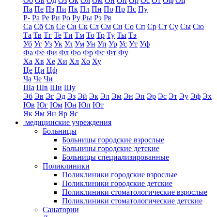
Об
Ов
Од
Оз
Ок
Ол
Ом
Он
Оп
Ор
Ос
От
Оф
Оц
Па
Пе
Пз
Пи
Пк
Пл
Пн
По
Пр
Пс
Пу
Р-
Ра
Ре
Ри
Ро
Ру
Ры
Рэ
Ря
Са
Сб
Св
Се
Си
Ск
Сл
См
Сн
Со
Сп
Ср
Ст
Су
Сы
Сю
Та
Тв
Тг
Те
Ти
Тм
То
Тр
Ту
Ты
Тэ
Уб
Уг
Уз
Ук
Ул
Ум
Ун
Уп
Ур
Ус
Ут
Уф
Фа
Фе
Фи
Фл
Фо
Фр
Фс
Фт
Фу
Ха
Хв
Хе
Хи
Хл
Хо
Ху
Це
Ци
Цф
Ча
Че
Чи
Ша
Шв
Ши
Шу
Эб
Эв
Эг
Эд
Эз
Эй
Эк
Эл
Эм
Эн
Эп
Эр
Эс
Эт
Эу
Эф
Эх
Юв
Юг
Юм
Юн
Юп
Ют
Як
Ям
Ян
Яр
Яс
медицинские учреждения
Больницы
Больницы городские взрослые
Больницы городские детские
Больницы специализированные
Поликлиники
Поликлиники городские взрослые
Поликлиники городские детские
Поликлиники стоматологические взрослые
Поликлиники стоматологические детские
Санатории