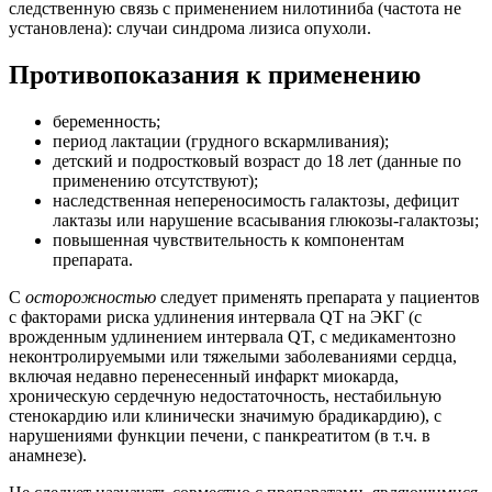
следственную связь с применением нилотиниба (частота не
установлена): случаи синдрома лизиса опухоли.
Противопоказания к применению
беременность;
период лактации (грудного вскармливания);
детский и подростковый возраст до 18 лет (данные по
применению отсутствуют);
наследственная непереносимость галактозы, дефицит
лактазы или нарушение всасывания глюкозы-галактозы;
повышенная чувствительность к компонентам
препарата.
С
осторожностью
следует применять препарата у пациентов
с факторами риска удлинения интервала QT на ЭКГ (с
врожденным удлинением интервала QT, с медикаментозно
неконтролируемыми или тяжелыми заболеваниями сердца,
включая недавно перенесенный инфаркт миокарда,
хроническую сердечную недостаточность, нестабильную
стенокардию или клинически значимую брадикардию), с
нарушениями функции печени, с панкреатитом (в т.ч. в
анамнезе).