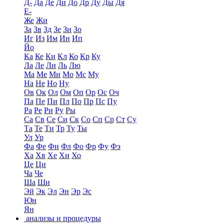
Д-
Да
Де
Ди
До
Др
Ду
Ды
Дя
Е-
Же
Жи
За
Зв
Зд
Зе
Зи
Зо
Иг
Из
Им
Ин
Ип
Йо
Ка
Ке
Ки
Кл
Ко
Кр
Ку
Ла
Ле
Ли
Ль
Лю
Ма
Ме
Ми
Мо
Мс
Му
На
Не
Но
Ну
Ов
Ок
Ол
Ом
Оп
Ор
Ос
Оч
Па
Пе
Пи
Пл
По
Пр
Пс
Пу
Ра
Ре
Ри
Ру
Ры
Са
Св
Се
Си
Ск
Со
Сп
Ср
Ст
Су
Та
Те
Ти
Тр
Ту
Ты
Ул
Ур
Фа
Фе
Фи
Фл
Фо
Фр
Фу
Фэ
Ха
Хв
Хе
Хи
Хо
Це
Ци
Ча
Че
Ша
Ши
Эй
Эк
Эл
Эн
Эр
Эс
Юн
Ян
анализы и процедуры