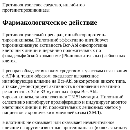
Противоопухолевое средство, ингибитор
протеинтирозинкиназы
Фармакологическое действие
Противоопухолевый препарат, ингибитор протеин-
тирозинкиназы. Нилотиниб эффективно ингибирует
тирозинкиназную активность Bcr-Abl онкопротеина
клеточных линий и первично положительных по
филадельфийской хромосоме (Ph-положительных) лейкозных
клеток.
Препарат обладает высоким сродством к участкам связывания
с АТФ и, таким образом, оказывает выраженное
ингибирующее влияние на Bcr-Abl онкопротеин дикого типа,
а также демонстрирует активность в отношении иматиниб-
резистентных 32 и 33 мутантных форм Bcr-Abl-
тирозинкиназы, за исключением T315I мутации. Нилотиниб
селективно ингибирует пролиферацию и индуцирует апоптоз
клеточных линий и Ph-положительных лейкозных клеток у
пациентов с хроническим миелолейкозом (ХМЛ).
Нилотиниб не оказывает или оказывает незначительное
влияние на другие известные протеинкиназы (включая киназу