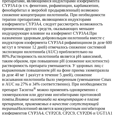
препаратами, являющимися индукторами изофермента
CYP3A4 (в т.ч. фенитоин, рифампицин, карбамазепин,
фенобарбитал и зверобой продырявленный) возможно
снижение концентрации нилотиниба. При необходимости
терапии препаратами, являющимися индукторами
изофермента CYP3A4, следует рассмотреть возможность
применения других средств, оказывающих меньшее
индуцирующее влияние на изофермент CYP3A4.При
назначении здоровым добровольцам нилотиниба вместе с
индуктором изофермента CYP3A4 рифампицином (в дозе 600
мг/сут в течение 12 дней) отмечалось снижение системной
экспозиции нилотиниба (AUC) приблизительно на
80%.Растворимость нилотиниба является рН-зависимой,
таким образом, при повышении рН (снижение кислотности)
растворимость препарата уменьшается. У здоровых лиц с
выраженным повышением рН на фоне приема эзомепразола
(в дозе 40 мг 1 раз/сут в течение 5 дней), снижение
всасывания нилотиниба было умеренным (уменьшение Cmax
и AUC на 27% и 34% соответственно). При необходимости
®
препарат Тасигна
можно применять одновременно с
эзомепразолом или другими ингибиторами протоновой
помпы.
Влияние нилотиниба на концентрацию в плазме
препаратов, применяемых в качестве сопутствующей
терапии
Нилотиниб является конкурентным ингибитором
изоферментов CYP3A4, CYP2C8, CP2C9, CYP2D6 и UGT1A1