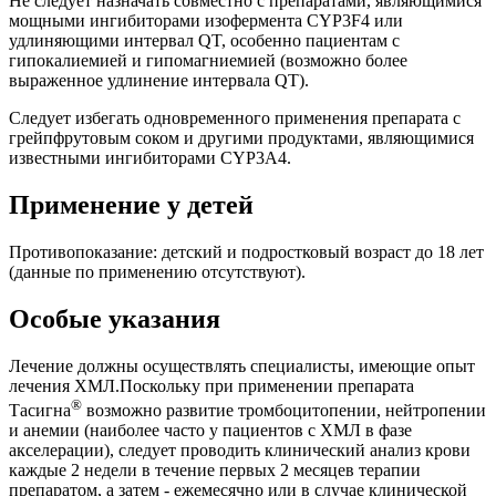
Не следует назначать совместно с препаратами, являющимися
мощными ингибиторами изофермента CYP3F4 или
удлиняющими интервал QT, особенно пациентам с
гипокалиемией и гипомагниемией (возможно более
выраженное удлинение интервала QT).
Следует избегать одновременного применения препарата с
грейпфрутовым соком и другими продуктами, являющимися
известными ингибиторами CYP3A4.
Применение у детей
Противопоказание: детский и подростковый возраст до 18 лет
(данные по применению отсутствуют).
Особые указания
Лечение должны осуществлять специалисты, имеющие опыт
лечения ХМЛ.Поскольку при применении препарата
®
Тасигна
возможно развитие тромбоцитопении, нейтропении
и анемии (наиболее часто у пациентов с ХМЛ в фазе
акселерации), следует проводить клинический анализ крови
каждые 2 недели в течение первых 2 месяцев терапии
препаратом, а затем - ежемесячно или в случае клинической