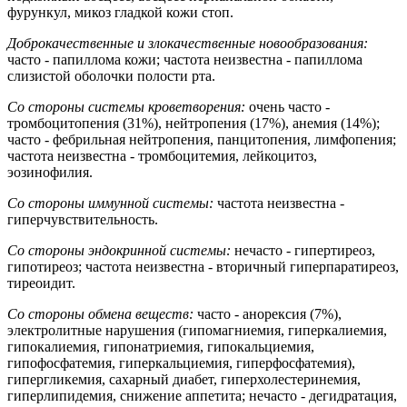
фурункул, микоз гладкой кожи стоп.
Доброкачественные и злокачественные новообразования:
часто - папиллома кожи; частота неизвестна - папиллома
слизистой оболочки полости рта.
Со стороны системы кроветворения:
очень часто -
тромбоцитопения (31%), нейтропения (17%), анемия (14%);
часто - фебрильная нейтропения, панцитопения, лимфопения;
частота неизвестна - тромбоцитемия, лейкоцитоз,
эозинофилия.
Со стороны иммунной системы:
частота неизвестна -
гиперчувствительность.
Со стороны эндокринной системы:
нечасто - гипертиреоз,
гипотиреоз; частота неизвестна - вторичный гиперпаратиреоз,
тиреоидит.
Со стороны обмена веществ:
часто - анорексия (7%),
электролитные нарушения (гипомагниемия, гиперкалиемия,
гипокалиемия, гипонатриемия, гипокальциемия,
гипофосфатемия, гиперкальциемия, гиперфосфатемия),
гипергликемия, сахарный диабет, гиперхолестеринемия,
гиперлипидемия, снижение аппетита; нечасто - дегидратация,