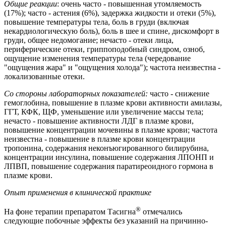
Общие реакции
: очень часто - повышенная утомляемость
(17%); часто - астения (6%), задержка жидкости и отеки (5%),
повышение температуры тела, боль в груди (включая
некардиологическую боль), боль в шее и спине, дискомфорт в
груди, общее недомогание; нечасто - отеки лица,
периферические отеки, гриппоподобный синдром, озноб,
ощущение изменения температуры тела (чередование
"ощущения жара" и "ощущения холода"); частота неизвестна -
локализованные отеки.
Со стороны лабораторных показателей:
часто - снижение
гемоглобина, повышение в плазме крови активности амилазы,
ГГТ, КФК, ЩФ, уменьшение или увеличение массы тела;
нечасто - повышение активности ЛДГ в плазме крови,
повышение концентрации мочевины в плазме крови; частота
неизвестна - повышение в плазме крови концентрации
тропонина, содержания неконъюгированного билирубина,
концентрации инсулина, повышение содержания ЛПОНП и
ЛПВП, повышение содержания паратиреоидного гормона в
плазме крови.
Опыт применения в клинической практике
®
На фоне терапии препаратом Тасигна
отмечались
следующие побочные эффекты без указаний на причинно-