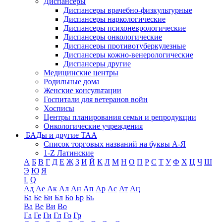
Диспансеры
Диспансеры врачебно-физкультурные
Диспансеры наркологические
Диспансеры психоневрологические
Диспансеры онкологические
Диспансеры противотуберкулезные
Диспансеры кожно-венерологические
Диспансеры другие
Медицинские центры
Родильные дома
Женские консультации
Госпитали для ветеранов войн
Хосписы
Центры планирования семьи и репродукции
Онкологические учреждения
БАДы и другие ТАА
Список торговых названий на буквы А-Я
1-Z Латинские
А
Б
В
Г
Д
Е
Ж
З
И
Й
К
Л
М
Н
О
П
Р
С
Т
У
Ф
Х
Ц
Ч
Ш
Э
Ю
Я
L
Q
Ад
Ае
Ак
Ал
Ан
Ап
Ар
Ас
Ат
Ац
Ба
Бе
Би
Бл
Бо
Бр
Бь
Ва
Ве
Ви
Во
Га
Ге
Ги
Гл
Го
Гр