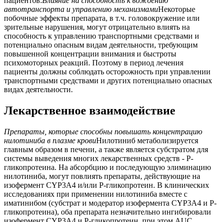
пациентов.
Влияние на способность к вождению
автотранспорта и управлению механизмами
Некоторые
побочные эффекты препарата, в т.ч. головокружение или
зрительные нарушения, могут отрицательно влиять на
способность к управлению транспортными средствами и
потенциально опасным видам деятельности, требующим
повышенной концентрации внимания и быстроты
психомоторных реакций. Поэтому в период лечения
пациенты должны соблюдать осторожность при управлении
транспортными средствами и других потенциально опасных
видах деятельности.
Лекарственное взаимодействие
Препараты, которые способны повышать концентрацию
нилотиниба в плазме крови
Нилотиниб метаболизируется
главным образом в печени, а также является субстратом для
системы выведения многих лекарственных средств - Р-
гликопротеина. На абсорбцию и последующую элиминацию
нилотиниба, могут повлиять препараты, действующие на
изофермент CYP3A4 и/или Р-гликопротеин. В клинических
исследованиях при применении нилотиниба вместе с
иматинибом (субстрат и модератор изофермента CYP3A4 и Р-
гликопротеина), оба препарата незначительно ингибировали
изофермент CYP3A4 и Р-гликопротеин, при этом AUC