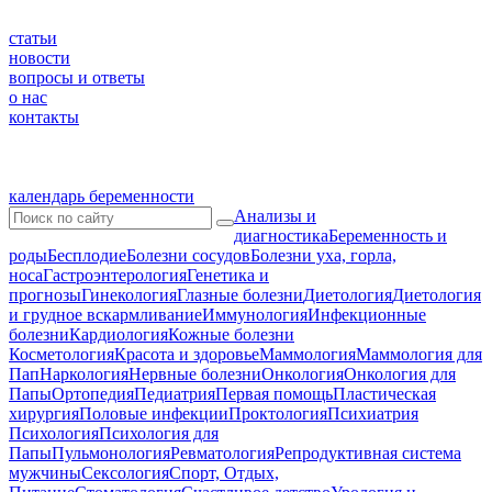
статьи
новости
вопросы и ответы
о нас
контакты
календарь беременности
Анализы и
диагностика
Беременность и
роды
Бесплодие
Болезни сосудов
Болезни уха, горла,
носа
Гастроэнтерология
Генетика и
прогнозы
Гинекология
Глазные болезни
Диетология
Диетология
и грудное вскармливание
Иммунология
Инфекционные
болезни
Кардиология
Кожные болезни
Косметология
Красота и здоровье
Маммология
Маммология для
Пап
Наркология
Нервные болезни
Онкология
Онкология для
Папы
Ортопедия
Педиатрия
Первая помощь
Пластическая
хирургия
Половые инфекции
Проктология
Психиатрия
Психология
Психология для
Папы
Пульмонология
Ревматология
Репродуктивная система
мужчины
Сексология
Спорт, Отдых,