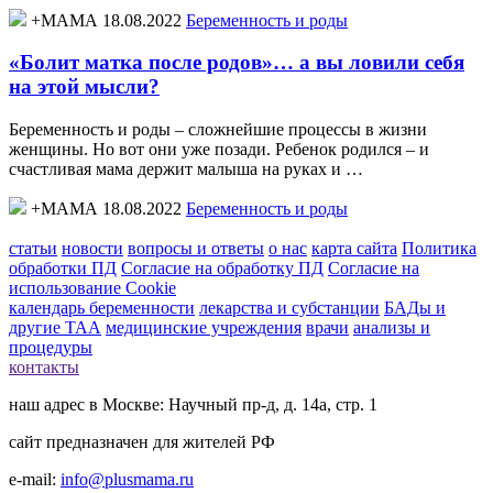
+МАМА 18.08.2022
Беременность и роды
«Болит матка после родов»… а вы ловили себя
на этой мысли?
Беременность и роды – сложнейшие процессы в жизни
женщины. Но вот они уже позади. Ребенок родился – и
счастливая мама держит малыша на руках и …
+МАМА 18.08.2022
Беременность и роды
статьи
новости
вопросы и ответы
о нас
карта сайта
Политика
обработки ПД
Согласие на обработку ПД
Согласие на
использование Cookie
календарь беременности
лекарства и субстанции
БАДы и
другие ТАА
медицинские учреждения
врачи
анализы и
процедуры
контакты
наш адрес в Москве: Научный пр-д, д. 14а, стр. 1
сайт предназначен для жителей РФ
e-mail:
info@plusmama.ru