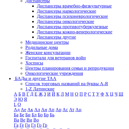
Диспансеры
Диспансеры врачебно-физкультурные
Диспансеры наркологические
Диспансеры психоневрологические
Диспансеры онкологические
Диспансеры противотуберкулезные
Диспансеры кожно-венерологические
Диспансеры другие
Медицинские центры
Родильные дома
Женские консультации
Госпитали для ветеранов войн
Хосписы
Центры планирования семьи и репродукции
Онкологические учреждения
БАДы и другие ТАА
Список торговых названий на буквы А-Я
1-Z Латинские
А
Б
В
Г
Д
Е
Ж
З
И
Й
К
Л
М
Н
О
П
Р
С
Т
У
Ф
Х
Ц
Ч
Ш
Э
Ю
Я
L
Q
Ад
Ае
Ак
Ал
Ан
Ап
Ар
Ас
Ат
Ац
Ба
Бе
Би
Бл
Бо
Бр
Бь
Ва
Ве
Ви
Во
Га
Ге
Ги
Гл
Го
Гр