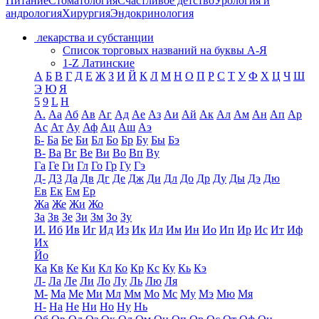
Питание
Стоматология
Счастливое детство
Урология и
андрология
Хирургия
Эндокринология
лекарства и субстанции
Список торговых названий на буквы А-Я
1-Z Латинские
А
Б
В
Г
Д
Е
Ж
З
И
Й
К
Л
М
Н
О
П
Р
С
Т
У
Ф
Х
Ц
Ч
Ш
Э
Ю
Я
5
9
L
H
А.
Аа
Аб
Ав
Аг
Ад
Ае
Аз
Аи
Ай
Ак
Ал
Ам
Ан
Ап
Ар
Ас
Ат
Ау
Аф
Ац
Аш
Аэ
Б-
Ба
Бе
Би
Бл
Бо
Бр
Бу
Бы
Бэ
В-
Ва
Вг
Ве
Ви
Во
Вп
Ву
Га
Ге
Ги
Гл
Го
Гр
Гу
Гэ
Д-
Д3
Да
Дв
Дг
Де
Дж
Ди
Дл
До
Др
Ду
Ды
Дэ
Дю
Ев
Ек
Ем
Ер
Жа
Же
Жи
Жо
За
Зв
Зе
Зи
Зм
Зо
Зу
И.
Иб
Ив
Иг
Ид
Из
Ик
Ил
Им
Ин
Ио
Ип
Ир
Ис
Ит
Иф
Их
Йо
Ка
Кв
Ке
Ки
Кл
Ко
Кр
Кс
Ку
Кь
Кэ
Л-
Ла
Ле
Ли
Ло
Лу
Ль
Лю
Ля
М-
Ма
Ме
Ми
Мл
Мм
Мо
Мс
Му
Мэ
Мю
Мя
Н-
На
Не
Ни
Но
Ну
Нь