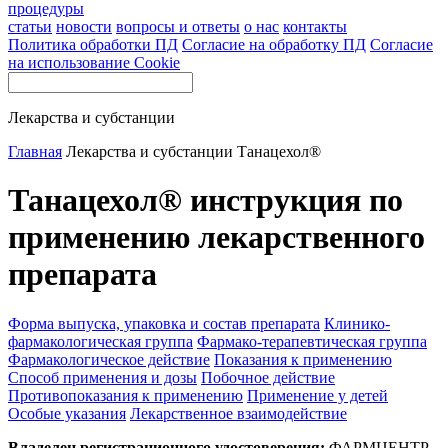
процедуры
статьи
новости
вопросы и ответы
о нас
контакты
Политика обработки ПД
Согласие на обработку ПД
Согласие
на использование Cookie
Лекарства и субстанции
Главная
Лекарства и субстанции
Танацехол®
Танацехол® инструкция по
применению лекарственного
препарата
Форма выпуска, упаковка и состав препарата
Клинико-
фармакологическая группа
Фармако-терапевтическая группа
Фармакологическое действие
Показания к применению
Способ применения и дозы
Побочное действие
Противопоказания к применению
Применение у детей
Особые указания
Лекарственное взаимодействие
Владелец регистрационного удостоверения:
ФАРМЦЕНТР