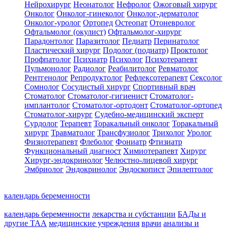
Нейрохирург
Неонатолог
Нефролог
Ожоговый хирург
Онколог
Онколог-гинеколог
Онколог-дерматолог
Онколог-уролог
Ортопед
Остеопат
Отоневролог
Офтальмолог (окулист)
Офтальмолог-хирург
Парадонтолог
Паразитолог
Педиатр
Перинатолог
Пластический хирург
Подолог (подиатр)
Проктолог
Профпатолог
Психиатр
Психолог
Психотерапевт
Пульмонолог
Радиолог
Реабилитолог
Ревматолог
Рентгенолог
Репродуктолог
Рефлексотерапевт
Сексолог
Сомнолог
Сосудистый хирург
Спортивный врач
Стоматолог
Стоматолог-гигиенист
Стоматолог-
имплантолог
Стоматолог-ортодонт
Стоматолог-ортопед
Стоматолог-хирург
Судебно-медицинский эксперт
Сурдолог
Терапевт
Торакальный онколог
Торакальный
хирург
Травматолог
Трансфузиолог
Трихолог
Уролог
Физиотерапевт
Флеболог
Фониатр
Фтизиатр
Функциональный диагност
Химиотерапевт
Хирург
Хирург-эндокринолог
Челюстно-лицевой хирург
Эмбриолог
Эндокринолог
Эндоскопист
Эпилептолог
календарь беременности
календарь беременности
лекарства и субстанции
БАДы и
другие ТАА
медицинские учреждения
врачи
анализы и