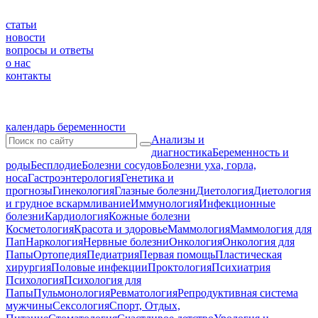
статьи
новости
вопросы и ответы
о нас
контакты
календарь беременности
Анализы и
диагностика
Беременность и
роды
Бесплодие
Болезни сосудов
Болезни уха, горла,
носа
Гастроэнтерология
Генетика и
прогнозы
Гинекология
Глазные болезни
Диетология
Диетология
и грудное вскармливание
Иммунология
Инфекционные
болезни
Кардиология
Кожные болезни
Косметология
Красота и здоровье
Маммология
Маммология для
Пап
Наркология
Нервные болезни
Онкология
Онкология для
Папы
Ортопедия
Педиатрия
Первая помощь
Пластическая
хирургия
Половые инфекции
Проктология
Психиатрия
Психология
Психология для
Папы
Пульмонология
Ревматология
Репродуктивная система
мужчины
Сексология
Спорт, Отдых,