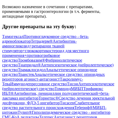
Возможно назначение в сочетании с препаратами,
применяемыми в гастроэнтерологии (в т.ч. ферменты,
антацидные препараты).
Другие препараты на эту букву:
Тимогексал
Противоглаукомное средство - бета-
адреноблокатор
Тетрадерм®
Антибиотик-
аминогликозид+репарации тканей
стимулятор+глюкокортикостероид для местного
применения+противогрибковое
средство
Тромбовазим®
Фибринолитическое
средство
Тиапридал®
Антипсихотическое (нейролептическое)
средство
Трамаклосидол
Анальгетическое опиоидное
средство
Транстек
Анальгетическое средство: опиоидных
рецепторов агонист-антагонист
Такролимус-
Тева
Иммунодепрессивное средство
Тисон
Антипсихотическое
(нейролептическое) средство
Томицид
МИБП
Трифамокс
ИБЛ®
Антибиотик, пенициллин полусинтетический+бета-
лактамаз ингибитор
Торнетис®
Средство лечения эректильной
дисфункции, ФДЭ-5 ингибитор
Тисасен
Слабительное
средство растительного происхождения
Тебериф®
МИБП-
цитокин
Тулип®
Гиполипидемическое средство - ингибитор
ГМГ-КоА редуктазы
Телпрес
Антагонист рецепторов