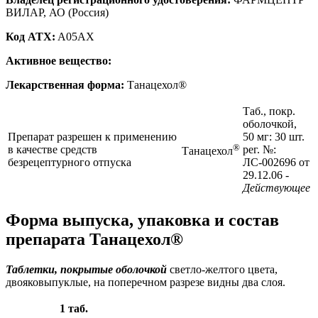
ВИЛАР, АО (Россия)
Код ATX:
A05AX
Активное вещество:
Лекарственная форма:
Танацехол®
Таб., покр.
оболочкой,
Препарат разрешен к применению
50 мг: 30 шт.
®
в качестве средств
рег. №:
Танацехол
безрецептурного отпуска
ЛС-002696 от
29.12.06
-
Действующее
Форма выпуска, упаковка и состав
препарата Танацехол®
Таблетки, покрытые оболочкой
светло-желтого цвета,
двояковыпуклые, на поперечном разрезе видны два слоя.
1 таб.