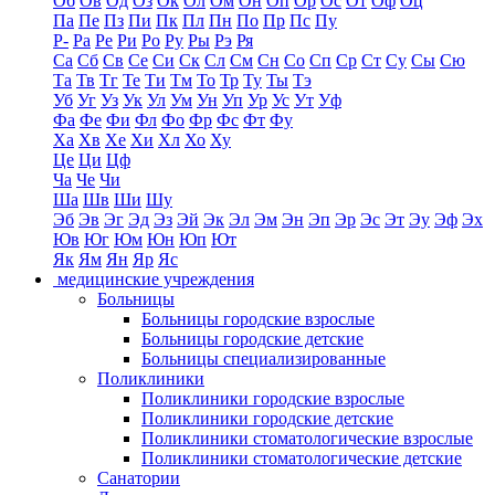
Об
Ов
Од
Оз
Ок
Ол
Ом
Он
Оп
Ор
Ос
От
Оф
Оц
Па
Пе
Пз
Пи
Пк
Пл
Пн
По
Пр
Пс
Пу
Р-
Ра
Ре
Ри
Ро
Ру
Ры
Рэ
Ря
Са
Сб
Св
Се
Си
Ск
Сл
См
Сн
Со
Сп
Ср
Ст
Су
Сы
Сю
Та
Тв
Тг
Те
Ти
Тм
То
Тр
Ту
Ты
Тэ
Уб
Уг
Уз
Ук
Ул
Ум
Ун
Уп
Ур
Ус
Ут
Уф
Фа
Фе
Фи
Фл
Фо
Фр
Фс
Фт
Фу
Ха
Хв
Хе
Хи
Хл
Хо
Ху
Це
Ци
Цф
Ча
Че
Чи
Ша
Шв
Ши
Шу
Эб
Эв
Эг
Эд
Эз
Эй
Эк
Эл
Эм
Эн
Эп
Эр
Эс
Эт
Эу
Эф
Эх
Юв
Юг
Юм
Юн
Юп
Ют
Як
Ям
Ян
Яр
Яс
медицинские учреждения
Больницы
Больницы городские взрослые
Больницы городские детские
Больницы специализированные
Поликлиники
Поликлиники городские взрослые
Поликлиники городские детские
Поликлиники стоматологические взрослые
Поликлиники стоматологические детские
Санатории