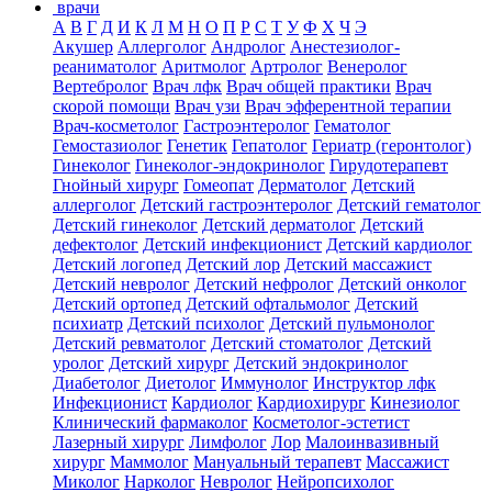
врачи
А
В
Г
Д
И
К
Л
М
Н
О
П
Р
С
Т
У
Ф
Х
Ч
Э
Акушер
Аллерголог
Андролог
Анестезиолог-
реаниматолог
Аритмолог
Артролог
Венеролог
Вертебролог
Врач лфк
Врач общей практики
Врач
скорой помощи
Врач узи
Врач эфферентной терапии
Врач-косметолог
Гастроэнтеролог
Гематолог
Гемостазиолог
Генетик
Гепатолог
Гериатр (геронтолог)
Гинеколог
Гинеколог-эндокринолог
Гирудотерапевт
Гнойный хирург
Гомеопат
Дерматолог
Детский
аллерголог
Детский гастроэнтеролог
Детский гематолог
Детский гинеколог
Детский дерматолог
Детский
дефектолог
Детский инфекционист
Детский кардиолог
Детский логопед
Детский лор
Детский массажист
Детский невролог
Детский нефролог
Детский онколог
Детский ортопед
Детский офтальмолог
Детский
психиатр
Детский психолог
Детский пульмонолог
Детский ревматолог
Детский стоматолог
Детский
уролог
Детский хирург
Детский эндокринолог
Диабетолог
Диетолог
Иммунолог
Инструктор лфк
Инфекционист
Кардиолог
Кардиохирург
Кинезиолог
Клинический фармаколог
Косметолог-эстетист
Лазерный хирург
Лимфолог
Лор
Малоинвазивный
хирург
Маммолог
Мануальный терапевт
Массажист
Миколог
Нарколог
Невролог
Нейропсихолог