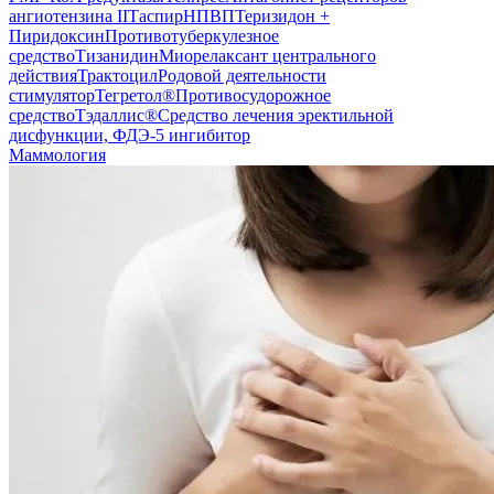
ангиотензина II
Таспир
НПВП
Теризидон +
Пиридоксин
Противотуберкулезное
средство
Тизанидин
Миорелаксант центрального
действия
Трактоцил
Родовой деятельности
стимулятор
Тегретол®
Противосудорожное
средство
Тэдаллис®
Средство лечения эректильной
дисфункции, ФДЭ-5 ингибитор
Маммология