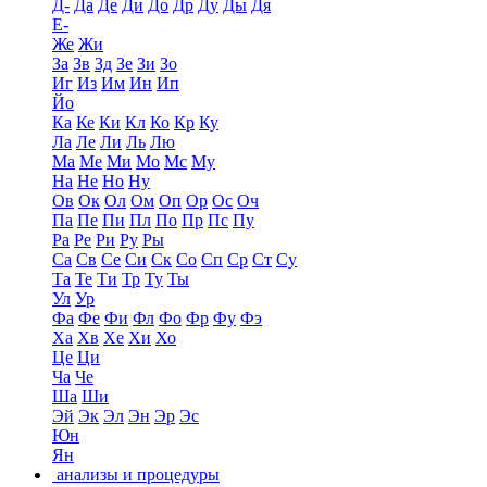
Д-
Да
Де
Ди
До
Др
Ду
Ды
Дя
Е-
Же
Жи
За
Зв
Зд
Зе
Зи
Зо
Иг
Из
Им
Ин
Ип
Йо
Ка
Ке
Ки
Кл
Ко
Кр
Ку
Ла
Ле
Ли
Ль
Лю
Ма
Ме
Ми
Мо
Мс
Му
На
Не
Но
Ну
Ов
Ок
Ол
Ом
Оп
Ор
Ос
Оч
Па
Пе
Пи
Пл
По
Пр
Пс
Пу
Ра
Ре
Ри
Ру
Ры
Са
Св
Се
Си
Ск
Со
Сп
Ср
Ст
Су
Та
Те
Ти
Тр
Ту
Ты
Ул
Ур
Фа
Фе
Фи
Фл
Фо
Фр
Фу
Фэ
Ха
Хв
Хе
Хи
Хо
Це
Ци
Ча
Че
Ша
Ши
Эй
Эк
Эл
Эн
Эр
Эс
Юн
Ян
анализы и процедуры