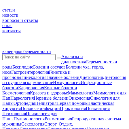
статьи
новости
вопросы и ответы
о нас
контакты
календарь беременности
Анализы и
диагностика
Беременность и
роды
Бесплодие
Болезни сосудов
Болезни уха, горла,
носа
Гастроэнтерология
Генетика и
прогнозы
Гинекология
Глазные болезни
Диетология
Диетология
и грудное вскармливание
Иммунология
Инфекционные
болезни
Кардиология
Кожные болезни
Косметология
Красота и здоровье
Маммология
Маммология для
Пап
Наркология
Нервные болезни
Онкология
Онкология для
Папы
Ортопедия
Педиатрия
Первая помощь
Пластическая
хирургия
Половые инфекции
Проктология
Психиатрия
Психология
Психология для
Папы
Пульмонология
Ревматология
Репродуктивная система
мужчины
Сексология
Спорт, Отдых,