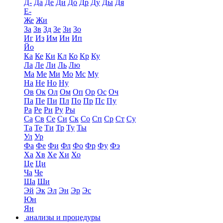
Д-
Да
Де
Ди
До
Др
Ду
Ды
Дя
Е-
Же
Жи
За
Зв
Зд
Зе
Зи
Зо
Иг
Из
Им
Ин
Ип
Йо
Ка
Ке
Ки
Кл
Ко
Кр
Ку
Ла
Ле
Ли
Ль
Лю
Ма
Ме
Ми
Мо
Мс
Му
На
Не
Но
Ну
Ов
Ок
Ол
Ом
Оп
Ор
Ос
Оч
Па
Пе
Пи
Пл
По
Пр
Пс
Пу
Ра
Ре
Ри
Ру
Ры
Са
Св
Се
Си
Ск
Со
Сп
Ср
Ст
Су
Та
Те
Ти
Тр
Ту
Ты
Ул
Ур
Фа
Фе
Фи
Фл
Фо
Фр
Фу
Фэ
Ха
Хв
Хе
Хи
Хо
Це
Ци
Ча
Че
Ша
Ши
Эй
Эк
Эл
Эн
Эр
Эс
Юн
Ян
анализы и процедуры