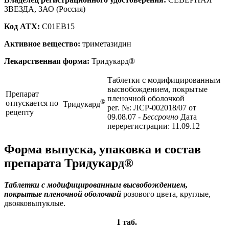
ЗВЕЗДА, ЗАО (Россия)
Код ATX:
C01EB15
Активное вещество:
триметазидин
Лекарственная форма:
Тридукард®
Таблетки с модифицированным
высвобождением, покрытые
Препарат
пленочной оболочкой
®
отпускается по
Тридукард
рег. №: ЛСР-002018/07 от
рецепту
09.08.07
- Бессрочно
Дата
перерегистрации: 11.09.12
Форма выпуска, упаковка и состав
препарата Тридукард®
Таблетки с модифицированным высвобождением,
покрытые пленочной оболочкой
розового цвета, круглые,
двояковыпуклые.
1 таб.