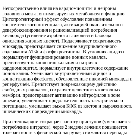
Непосредственно влияя на кардиомиоциты и нейроны
головного мозга, оптимизирует их метаболизм и функцию.
Цитопротекторный эффект обусловлен повышением
энергетического потенциала, активацией окислительного
декарбоксилирования и рационализацией потребления
кислорода (усиление аэробного гликолиза и блокада
окисления жирных кислот). Поддерживает сократимость
миокарда, предотвращает снижение внутриклеточного
содержания АТФ и фосфокреатинина. В условиях ацидоза
нормализует функционирование ионных каналов,
препятствует накоплению кальция и натрия в
кардиомиоцитах, нормализует внутриклеточное содержание
ионов калия. Уменьшает внутриклеточный ацидоз и
концентрацию фосфатов, обусловленные ишемией миокарда и
реперфузией. Препятствует повреждающему действию
свободных радикалов, сохраняет целостность клеточных
мембран, предотвращает активацию нейтрофилов в зоне
ишемии, увеличивает продолжительность электрического
потенциала, уменьшает выход КФК из клеток и выраженность
ишемических повреждений миокарда.
При стенокардии сокращает частоту приступов (уменьшается
потребление нитратов), через 2 недели лечения повышается
толерантность к физической нагрузке, снижаются перепады