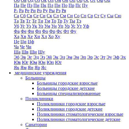
Об
Ов
Од
Оз
Ок
Ол
Ом
Он
Оп
Ор
Ос
От
Оф
Оц
Па
Пе
Пз
Пи
Пк
Пл
Пн
По
Пр
Пс
Пу
Р-
Ра
Ре
Ри
Ро
Ру
Ры
Рэ
Ря
Са
Сб
Св
Се
Си
Ск
Сл
См
Сн
Со
Сп
Ср
Ст
Су
Сы
Сю
Та
Тв
Тг
Те
Ти
Тм
То
Тр
Ту
Ты
Тэ
Уб
Уг
Уз
Ук
Ул
Ум
Ун
Уп
Ур
Ус
Ут
Уф
Фа
Фе
Фи
Фл
Фо
Фр
Фс
Фт
Фу
Ха
Хв
Хе
Хи
Хл
Хо
Ху
Це
Ци
Цф
Ча
Че
Чи
Ша
Шв
Ши
Шу
Эб
Эв
Эг
Эд
Эз
Эй
Эк
Эл
Эм
Эн
Эп
Эр
Эс
Эт
Эу
Эф
Эх
Юв
Юг
Юм
Юн
Юп
Ют
Як
Ям
Ян
Яр
Яс
медицинские учреждения
Больницы
Больницы городские взрослые
Больницы городские детские
Больницы специализированные
Поликлиники
Поликлиники городские взрослые
Поликлиники городские детские
Поликлиники стоматологические взрослые
Поликлиники стоматологические детские
Санатории