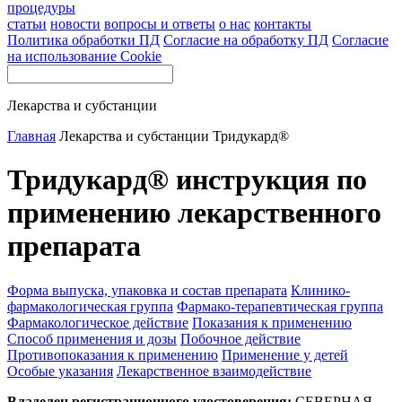
процедуры
статьи
новости
вопросы и ответы
о нас
контакты
Политика обработки ПД
Согласие на обработку ПД
Согласие
на использование Cookie
Лекарства и субстанции
Главная
Лекарства и субстанции
Тридукард®
Тридукард® инструкция по
применению лекарственного
препарата
Форма выпуска, упаковка и состав препарата
Клинико-
фармакологическая группа
Фармако-терапевтическая группа
Фармакологическое действие
Показания к применению
Способ применения и дозы
Побочное действие
Противопоказания к применению
Применение у детей
Особые указания
Лекарственное взаимодействие
Владелец регистрационного удостоверения:
СЕВЕРНАЯ