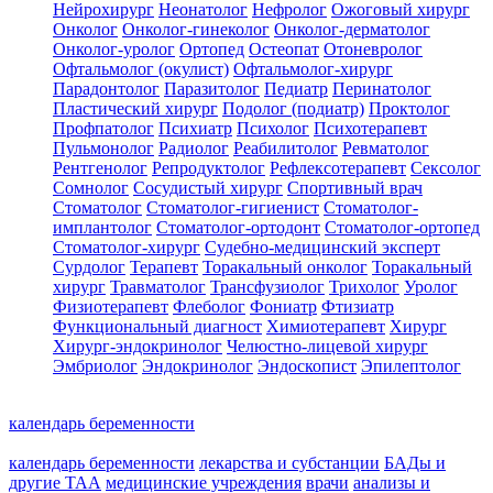
Нейрохирург
Неонатолог
Нефролог
Ожоговый хирург
Онколог
Онколог-гинеколог
Онколог-дерматолог
Онколог-уролог
Ортопед
Остеопат
Отоневролог
Офтальмолог (окулист)
Офтальмолог-хирург
Парадонтолог
Паразитолог
Педиатр
Перинатолог
Пластический хирург
Подолог (подиатр)
Проктолог
Профпатолог
Психиатр
Психолог
Психотерапевт
Пульмонолог
Радиолог
Реабилитолог
Ревматолог
Рентгенолог
Репродуктолог
Рефлексотерапевт
Сексолог
Сомнолог
Сосудистый хирург
Спортивный врач
Стоматолог
Стоматолог-гигиенист
Стоматолог-
имплантолог
Стоматолог-ортодонт
Стоматолог-ортопед
Стоматолог-хирург
Судебно-медицинский эксперт
Сурдолог
Терапевт
Торакальный онколог
Торакальный
хирург
Травматолог
Трансфузиолог
Трихолог
Уролог
Физиотерапевт
Флеболог
Фониатр
Фтизиатр
Функциональный диагност
Химиотерапевт
Хирург
Хирург-эндокринолог
Челюстно-лицевой хирург
Эмбриолог
Эндокринолог
Эндоскопист
Эпилептолог
календарь беременности
календарь беременности
лекарства и субстанции
БАДы и
другие ТАА
медицинские учреждения
врачи
анализы и