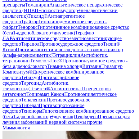
препараты
Томапирин
Анальгетическое ненаркотическое
средство (НПВП+психостимулятор+ненаркотический
анальгетик)
Тиклид®
Антиагрегантное
средство
Трайкор
Гиполипидемическое средство -
фибрат
Тенорокс
Гипотензивное комбинированное средство
(бета1-адреноблокатор+диуретик)
Терафлю
ЛАР
Антисептическое средство+местноанестезирующее
средство
Тирапол
Противосудорожное средство
Тизин®
Ксило
Противоконгестивное средство - вазоконстриктор
(альфа-адреномиметик)
Тетрациклин
Антибиотик,
тетрациклин
Тимолол-Пос®
Противоглаукомное средство -
бета-адреноблокатор
Тиамина хлорид
Витамин
Триампур
Композитум®
Диуретическое комбинированное
средство
Тебикур
Противогрибковое
средство
Таргоцид
Антибиотик,
гликопептид
Теветен®
Ангиотензина II рецепторов
антагонист
Топирамат Канон
Противоэпилептическое
средство
Топалепсин
Противосудорожное
средство
Тиберал
Противопротозойное
средство
Тенонорм
Гипотензивное комбинированное средство
(бета1-адреноблокатор+диуретик)
Текфидера
Препараты для
лечения заболеваний нервной системы прочие
Маммология