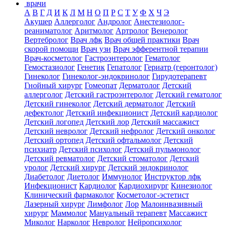
врачи
А
В
Г
Д
И
К
Л
М
Н
О
П
Р
С
Т
У
Ф
Х
Ч
Э
Акушер
Аллерголог
Андролог
Анестезиолог-
реаниматолог
Аритмолог
Артролог
Венеролог
Вертебролог
Врач лфк
Врач общей практики
Врач
скорой помощи
Врач узи
Врач эфферентной терапии
Врач-косметолог
Гастроэнтеролог
Гематолог
Гемостазиолог
Генетик
Гепатолог
Гериатр (геронтолог)
Гинеколог
Гинеколог-эндокринолог
Гирудотерапевт
Гнойный хирург
Гомеопат
Дерматолог
Детский
аллерголог
Детский гастроэнтеролог
Детский гематолог
Детский гинеколог
Детский дерматолог
Детский
дефектолог
Детский инфекционист
Детский кардиолог
Детский логопед
Детский лор
Детский массажист
Детский невролог
Детский нефролог
Детский онколог
Детский ортопед
Детский офтальмолог
Детский
психиатр
Детский психолог
Детский пульмонолог
Детский ревматолог
Детский стоматолог
Детский
уролог
Детский хирург
Детский эндокринолог
Диабетолог
Диетолог
Иммунолог
Инструктор лфк
Инфекционист
Кардиолог
Кардиохирург
Кинезиолог
Клинический фармаколог
Косметолог-эстетист
Лазерный хирург
Лимфолог
Лор
Малоинвазивный
хирург
Маммолог
Мануальный терапевт
Массажист
Миколог
Нарколог
Невролог
Нейропсихолог