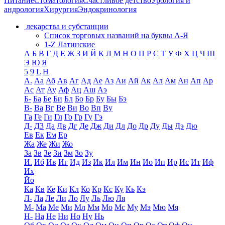
Питание
Стоматология
Счастливое детство
Урология и
андрология
Хирургия
Эндокринология
лекарства и субстанции
Список торговых названий на буквы А-Я
1-Z Латинские
А
Б
В
Г
Д
Е
Ж
З
И
Й
К
Л
М
Н
О
П
Р
С
Т
У
Ф
Х
Ц
Ч
Ш
Э
Ю
Я
5
9
L
H
А.
Аа
Аб
Ав
Аг
Ад
Ае
Аз
Аи
Ай
Ак
Ал
Ам
Ан
Ап
Ар
Ас
Ат
Ау
Аф
Ац
Аш
Аэ
Б-
Ба
Бе
Би
Бл
Бо
Бр
Бу
Бы
Бэ
В-
Ва
Вг
Ве
Ви
Во
Вп
Ву
Га
Ге
Ги
Гл
Го
Гр
Гу
Гэ
Д-
Д3
Да
Дв
Дг
Де
Дж
Ди
Дл
До
Др
Ду
Ды
Дэ
Дю
Ев
Ек
Ем
Ер
Жа
Же
Жи
Жо
За
Зв
Зе
Зи
Зм
Зо
Зу
И.
Иб
Ив
Иг
Ид
Из
Ик
Ил
Им
Ин
Ио
Ип
Ир
Ис
Ит
Иф
Их
Йо
Ка
Кв
Ке
Ки
Кл
Ко
Кр
Кс
Ку
Кь
Кэ
Л-
Ла
Ле
Ли
Ло
Лу
Ль
Лю
Ля
М-
Ма
Ме
Ми
Мл
Мм
Мо
Мс
Му
Мэ
Мю
Мя
Н-
На
Не
Ни
Но
Ну
Нь