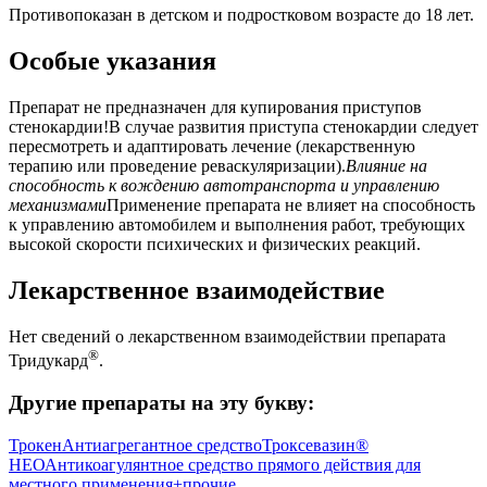
Противопоказан в детском и подростковом возрасте до 18 лет.
Особые указания
Препарат не предназначен для купирования приступов
стенокардии!В случае развития приступа стенокардии следует
пересмотреть и адаптировать лечение (лекарственную
терапию или проведение реваскуляризации).
Влияние на
способность к вождению автотранспорта и управлению
механизмами
Применение препарата не влияет на способность
к управлению автомобилем и выполнения работ, требующих
высокой скорости психических и физических реакций.
Лекарственное взаимодействие
Нет сведений о лекарственном взаимодействии препарата
®
Тридукард
.
Другие препараты на эту букву:
Трокен
Антиагрегантное средство
Троксевазин®
НЕО
Антикоагулянтное средство прямого действия для
местного применения+прочие