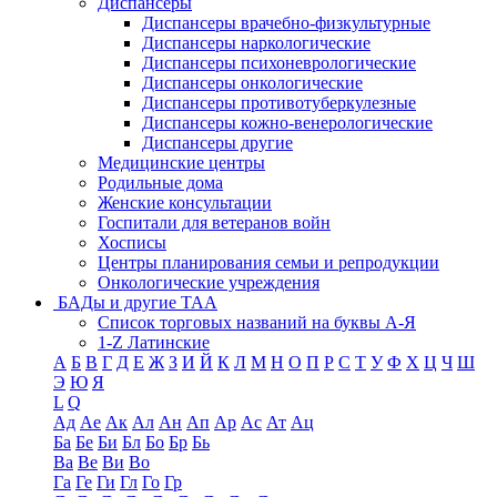
Диспансеры
Диспансеры врачебно-физкультурные
Диспансеры наркологические
Диспансеры психоневрологические
Диспансеры онкологические
Диспансеры противотуберкулезные
Диспансеры кожно-венерологические
Диспансеры другие
Медицинские центры
Родильные дома
Женские консультации
Госпитали для ветеранов войн
Хосписы
Центры планирования семьи и репродукции
Онкологические учреждения
БАДы и другие ТАА
Список торговых названий на буквы А-Я
1-Z Латинские
А
Б
В
Г
Д
Е
Ж
З
И
Й
К
Л
М
Н
О
П
Р
С
Т
У
Ф
Х
Ц
Ч
Ш
Э
Ю
Я
L
Q
Ад
Ае
Ак
Ал
Ан
Ап
Ар
Ас
Ат
Ац
Ба
Бе
Би
Бл
Бо
Бр
Бь
Ва
Ве
Ви
Во
Га
Ге
Ги
Гл
Го
Гр