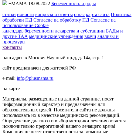
+МАМА 18.08.2022
Беременность и роды
статьи
новости
вопросы и ответы
о нас
карта сайта
Политика
обработки ПД
Согласие на обработку ПД
Согласие на
использование Cookie
календарь беременности
лекарства и субстанции
БАДы и
другие ТАА
медицинские учреждения
врачи
анализы и
процедуры
контакты
наш адрес в Москве: Научный пр-д, д. 14а, стр. 1
сайт предназначен для жителей РФ
e-mail:
info@plusmama.ru
на карте
Материалы, размещенные на данной странице, носят
информационный характер и предназначены для
образовательных целей. Посетители сайта не должны
использовать их в качестве медицинских рекомендаций.
Определение диагноза и выбор методики лечения остается
исключительно прерогативой вашего лечащего врача!
Компания не несет ответственности за возможные