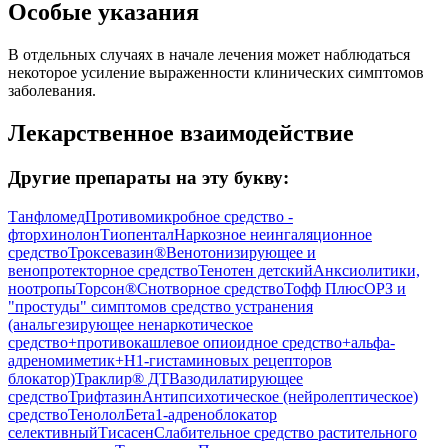
Особые указания
В отдельных случаях в начале лечения может наблюдаться
некоторое усиление выраженности клинических симптомов
заболевания.
Лекарственное взаимодействие
Другие препараты на эту букву:
Танфломед
Противомикробное средство -
фторхинолон
Тиопентал
Наркозное неингаляционное
средство
Троксевазин®
Венотонизирующее и
венопротекторное средство
Тенотен детский
Анксиолитики,
ноотропы
Торсон®
Снотворное средство
Тофф Плюс
ОРЗ и
"простуды" симптомов средство устранения
(анальгезирующее ненаркотическое
средство+противокашлевое опиоидное средство+альфа-
адреномиметик+H1-гистаминовых рецепторов
блокатор)
Траклир® ДТ
Вазодилатирующее
средство
Трифтазин
Антипсихотическое (нейролептическое)
средство
Тенолол
Бета1-адреноблокатор
селективный
Тисасен
Слабительное средство растительного