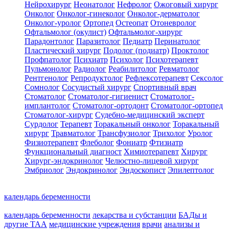
Нейрохирург
Неонатолог
Нефролог
Ожоговый хирург
Онколог
Онколог-гинеколог
Онколог-дерматолог
Онколог-уролог
Ортопед
Остеопат
Отоневролог
Офтальмолог (окулист)
Офтальмолог-хирург
Парадонтолог
Паразитолог
Педиатр
Перинатолог
Пластический хирург
Подолог (подиатр)
Проктолог
Профпатолог
Психиатр
Психолог
Психотерапевт
Пульмонолог
Радиолог
Реабилитолог
Ревматолог
Рентгенолог
Репродуктолог
Рефлексотерапевт
Сексолог
Сомнолог
Сосудистый хирург
Спортивный врач
Стоматолог
Стоматолог-гигиенист
Стоматолог-
имплантолог
Стоматолог-ортодонт
Стоматолог-ортопед
Стоматолог-хирург
Судебно-медицинский эксперт
Сурдолог
Терапевт
Торакальный онколог
Торакальный
хирург
Травматолог
Трансфузиолог
Трихолог
Уролог
Физиотерапевт
Флеболог
Фониатр
Фтизиатр
Функциональный диагност
Химиотерапевт
Хирург
Хирург-эндокринолог
Челюстно-лицевой хирург
Эмбриолог
Эндокринолог
Эндоскопист
Эпилептолог
календарь беременности
календарь беременности
лекарства и субстанции
БАДы и
другие ТАА
медицинские учреждения
врачи
анализы и