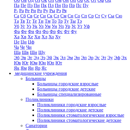
Об
Ов
Од
Оз
Ок
Ол
Ом
Он
Оп
Ор
Ос
От
Оф
Оц
Па
Пе
Пз
Пи
Пк
Пл
Пн
По
Пр
Пс
Пу
Р-
Ра
Ре
Ри
Ро
Ру
Ры
Рэ
Ря
Са
Сб
Св
Се
Си
Ск
Сл
См
Сн
Со
Сп
Ср
Ст
Су
Сы
Сю
Та
Тв
Тг
Те
Ти
Тм
То
Тр
Ту
Ты
Тэ
Уб
Уг
Уз
Ук
Ул
Ум
Ун
Уп
Ур
Ус
Ут
Уф
Фа
Фе
Фи
Фл
Фо
Фр
Фс
Фт
Фу
Ха
Хв
Хе
Хи
Хл
Хо
Ху
Це
Ци
Цф
Ча
Че
Чи
Ша
Шв
Ши
Шу
Эб
Эв
Эг
Эд
Эз
Эй
Эк
Эл
Эм
Эн
Эп
Эр
Эс
Эт
Эу
Эф
Эх
Юв
Юг
Юм
Юн
Юп
Ют
Як
Ям
Ян
Яр
Яс
медицинские учреждения
Больницы
Больницы городские взрослые
Больницы городские детские
Больницы специализированные
Поликлиники
Поликлиники городские взрослые
Поликлиники городские детские
Поликлиники стоматологические взрослые
Поликлиники стоматологические детские
Санатории