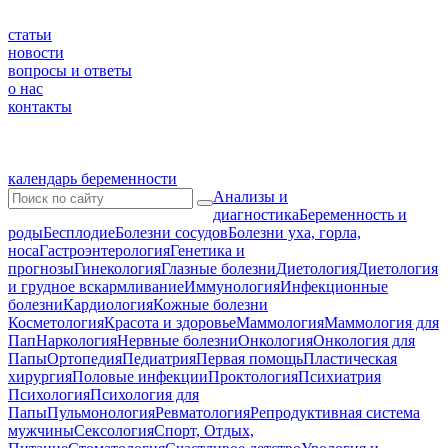
статьи
новости
вопросы и ответы
о нас
контакты
календарь беременности
Анализы и
диагностика
Беременность и
роды
Бесплодие
Болезни сосудов
Болезни уха, горла,
носа
Гастроэнтерология
Генетика и
прогнозы
Гинекология
Глазные болезни
Диетология
Диетология
и грудное вскармливание
Иммунология
Инфекционные
болезни
Кардиология
Кожные болезни
Косметология
Красота и здоровье
Маммология
Маммология для
Пап
Наркология
Нервные болезни
Онкология
Онкология для
Папы
Ортопедия
Педиатрия
Первая помощь
Пластическая
хирургия
Половые инфекции
Проктология
Психиатрия
Психология
Психология для
Папы
Пульмонология
Ревматология
Репродуктивная система
мужчины
Сексология
Спорт, Отдых,