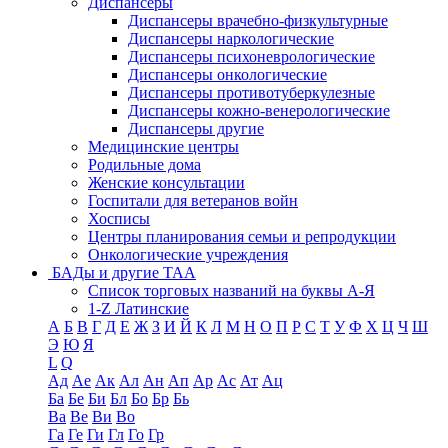
Диспансеры
Диспансеры врачебно-физкультурные
Диспансеры наркологические
Диспансеры психоневрологические
Диспансеры онкологические
Диспансеры противотуберкулезные
Диспансеры кожно-венерологические
Диспансеры другие
Медицинские центры
Родильные дома
Женские консультации
Госпитали для ветеранов войн
Хосписы
Центры планирования семьи и репродукции
Онкологические учреждения
БАДы и другие ТАА
Список торговых названий на буквы А-Я
1-Z Латинские
А
Б
В
Г
Д
Е
Ж
З
И
Й
К
Л
М
Н
О
П
Р
С
Т
У
Ф
Х
Ц
Ч
Ш
Э
Ю
Я
L
Q
Ад
Ае
Ак
Ал
Ан
Ап
Ар
Ас
Ат
Ац
Ба
Бе
Би
Бл
Бо
Бр
Бь
Ва
Ве
Ви
Во
Га
Ге
Ги
Гл
Го
Гр