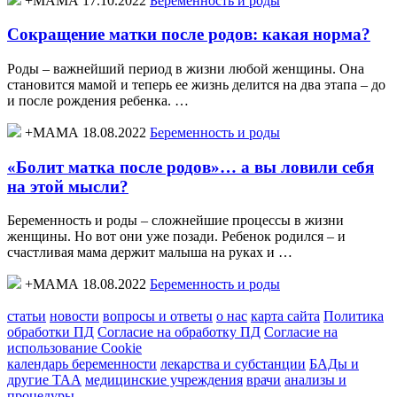
+МАМА 17.10.2022
Беременность и роды
Сокращение матки после родов: какая норма?
Роды – важнейший период в жизни любой женщины. Она
становится мамой и теперь ее жизнь делится на два этапа – до
и после рождения ребенка. …
+МАМА 18.08.2022
Беременность и роды
«Болит матка после родов»… а вы ловили себя
на этой мысли?
Беременность и роды – сложнейшие процессы в жизни
женщины. Но вот они уже позади. Ребенок родился – и
счастливая мама держит малыша на руках и …
+МАМА 18.08.2022
Беременность и роды
статьи
новости
вопросы и ответы
о нас
карта сайта
Политика
обработки ПД
Согласие на обработку ПД
Согласие на
использование Cookie
календарь беременности
лекарства и субстанции
БАДы и
другие ТАА
медицинские учреждения
врачи
анализы и
процедуры