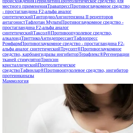
происхождения
Террилитин
Протеолитическое средство для
местного применения
Травапресс
Противоглаукомное средство
- простагландина F2-альфа аналог
синтетический
Тантордио
Ангиотензина II рецепторов
антагонист
Тафлотан Мульти
Противоглаукомное средство -
простагландина F2-альфа аналог
синтетический
Таксол®
Противоопухолевое средство,
алкалоид
Триттико
Антидепрессант
Тафлопресс
Ромфарм
Противоглаукомное средство - простагландина F2-
альфа аналог синтетический
Трусопт®
Противоглаукомное
средство, карбоангидразы ингибитор
Терафлекс®
Регенерации
тканей стимулятор
Трипсин
кристаллический
Протеолитическое
средство
Тафинлар®
Противоопухолевое средство, ингибитор
протеинкиназы
Маммология