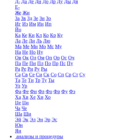
Д-
Да
Де
Ди
До
Др
Ду
Ды
Дя
Е-
Же
Жи
За
Зв
Зд
Зе
Зи
Зо
Иг
Из
Им
Ин
Ип
Йо
Ка
Ке
Ки
Кл
Ко
Кр
Ку
Ла
Ле
Ли
Ль
Лю
Ма
Ме
Ми
Мо
Мс
Му
На
Не
Но
Ну
Ов
Ок
Ол
Ом
Оп
Ор
Ос
Оч
Па
Пе
Пи
Пл
По
Пр
Пс
Пу
Ра
Ре
Ри
Ру
Ры
Са
Св
Се
Си
Ск
Со
Сп
Ср
Ст
Су
Та
Те
Ти
Тр
Ту
Ты
Ул
Ур
Фа
Фе
Фи
Фл
Фо
Фр
Фу
Фэ
Ха
Хв
Хе
Хи
Хо
Це
Ци
Ча
Че
Ша
Ши
Эй
Эк
Эл
Эн
Эр
Эс
Юн
Ян
анализы и процедуры