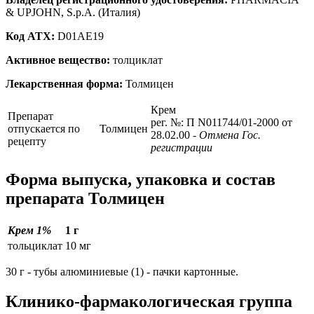
& UPJOHN, S.p.A. (Италия)
Код ATX:
D01AE19
Активное вещество:
толциклат
Лекарственная форма:
Толмицен
Крем
Препарат
рег. №: П N011744/01-2000 от
отпускается по
Толмицен
28.02.00
- Отмена Гос.
рецепту
регистрации
Форма выпуска, упаковка и состав
препарата Толмицен
Крем 1%
1 г
тольциклат
10 мг
30 г - тубы алюминиевые (1) - пачки картонные.
Клинико-фармакологическая группа