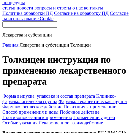
процедуры
статьи
новости
вопросы и ответы
о нас
контакты
Политика обработки ПД
Согласие на обработку ПД
Согласие
на использование Cookie
Лекарства и субстанции
Главная
Лекарства и субстанции
Толмицен
Толмицен инструкция по
применению лекарственного
препарата
Форма выпуска, упаковка и состав препарата
Клинико-
фармакологическая группа
Фармако-терапевтическая группа
Фармакологическое действие
Показания к применению
Способ применения и дозы
Побочное действие
Противопоказания к применению
Применение у детей
Особые указания
Лекарственное взаимодействие
Владелец регистрационного удостоверения:
PHARMACIA