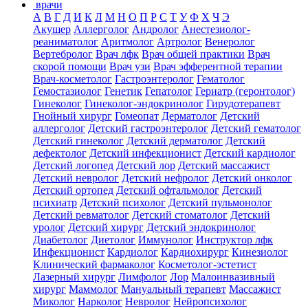
врачи
А
В
Г
Д
И
К
Л
М
Н
О
П
Р
С
Т
У
Ф
Х
Ч
Э
Акушер
Аллерголог
Андролог
Анестезиолог-
реаниматолог
Аритмолог
Артролог
Венеролог
Вертебролог
Врач лфк
Врач общей практики
Врач
скорой помощи
Врач узи
Врач эфферентной терапии
Врач-косметолог
Гастроэнтеролог
Гематолог
Гемостазиолог
Генетик
Гепатолог
Гериатр (геронтолог)
Гинеколог
Гинеколог-эндокринолог
Гирудотерапевт
Гнойный хирург
Гомеопат
Дерматолог
Детский
аллерголог
Детский гастроэнтеролог
Детский гематолог
Детский гинеколог
Детский дерматолог
Детский
дефектолог
Детский инфекционист
Детский кардиолог
Детский логопед
Детский лор
Детский массажист
Детский невролог
Детский нефролог
Детский онколог
Детский ортопед
Детский офтальмолог
Детский
психиатр
Детский психолог
Детский пульмонолог
Детский ревматолог
Детский стоматолог
Детский
уролог
Детский хирург
Детский эндокринолог
Диабетолог
Диетолог
Иммунолог
Инструктор лфк
Инфекционист
Кардиолог
Кардиохирург
Кинезиолог
Клинический фармаколог
Косметолог-эстетист
Лазерный хирург
Лимфолог
Лор
Малоинвазивный
хирург
Маммолог
Мануальный терапевт
Массажист
Миколог
Нарколог
Невролог
Нейропсихолог