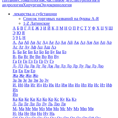
Питание
Стоматология
Счастливое детство
Урология и
андрология
Хирургия
Эндокринология
лекарства и субстанции
Список торговых названий на буквы А-Я
1-Z Латинские
А
Б
В
Г
Д
Е
Ж
З
И
Й
К
Л
М
Н
О
П
Р
С
Т
У
Ф
Х
Ц
Ч
Ш
Э
Ю
Я
5
9
L
H
А.
Аа
Аб
Ав
Аг
Ад
Ае
Аз
Аи
Ай
Ак
Ал
Ам
Ан
Ап
Ар
Ас
Ат
Ау
Аф
Ац
Аш
Аэ
Б-
Ба
Бе
Би
Бл
Бо
Бр
Бу
Бы
Бэ
В-
Ва
Вг
Ве
Ви
Во
Вп
Ву
Га
Ге
Ги
Гл
Го
Гр
Гу
Гэ
Д-
Д3
Да
Дв
Дг
Де
Дж
Ди
Дл
До
Др
Ду
Ды
Дэ
Дю
Ев
Ек
Ем
Ер
Жа
Же
Жи
Жо
За
Зв
Зе
Зи
Зм
Зо
Зу
И.
Иб
Ив
Иг
Ид
Из
Ик
Ил
Им
Ин
Ио
Ип
Ир
Ис
Ит
Иф
Их
Йо
Ка
Кв
Ке
Ки
Кл
Ко
Кр
Кс
Ку
Кь
Кэ
Л-
Ла
Ле
Ли
Ло
Лу
Ль
Лю
Ля
М-
Ма
Ме
Ми
Мл
Мм
Мо
Мс
Му
Мэ
Мю
Мя
Н-
На
Не
Ни
Но
Ну
Нь