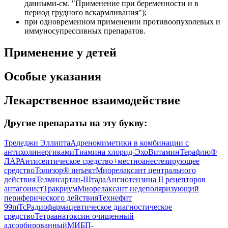
данными-см. "Применение при беременности и в
период грудного вскармливания");
при одновременном применении противоопухолевых и
иммуносупрессивных препаратов.
Применение у детей
Особые указания
Лекарственное взаимодействие
Другие препараты на эту букву:
Треледжи Эллипта
Адреномиметики в комбинации с
антихолинергиками
Тиамина хлорид-Эхо
Витамин
Терафлю®
ЛАР
Антисептическое средство+местноанестезирующее
средство
Толизор® инъект
Миорелаксант центрального
действия
Телмисартан-Штада
Ангиотензина II рецепторов
антагонист
Тракриум
Миорелаксант недеполяризующий
периферического действия
Технефит
99mTc
Радиофармацевтическое диагностическое
средство
Тетраанатоксин очищенный
адсорбированный
МИБП-