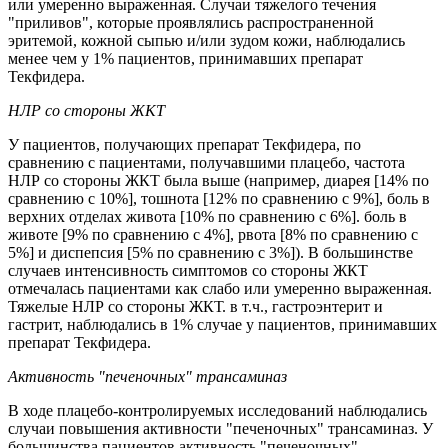
или умеренно выраженная. Случаи тяжелого течения
"приливов", которые проявлялись распространенной
эритемой, кожной сыпью и/или зудом кожи, наблюдались
менее чем у 1% пациентов, принимавших препарат
Текфидера.
НЛР со стороны ЖКТ
У пациентов, получающих препарат Текфидера, по
сравнению с пациентами, получавшими плацебо, частота
НЛР со стороны ЖКТ была выше (например, диарея [14% по
сравнению с 10%], тошнота [12% по сравнению с 9%], боль в
верхних отделах живота [10% по сравнению с 6%]. боль в
животе [9% по сравнению с 4%], рвота [8% по сравнению с
5%] и диспепсия [5% по сравнению с 3%]). В большинстве
случаев интенсивность симптомов со стороны ЖКТ
отмечалась пациентами как слабо или умеренно выраженная.
Тяжелые HЛР со стороны ЖКТ. в т.ч., гастроэнтерит и
гастрит, наблюдались в 1% случае у пациентов, принимавших
препарат Текфидера.
Активность "печеночных" трансаминаз
В ходе плацебо-контролируемых исследований наблюдались
случаи повышения активности "печеночных" трансаминаз. У
большинства пациентов активность "печеночных"