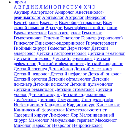
врачи
А
В
Г
Д
И
К
Л
М
Н
О
П
Р
С
Т
У
Ф
Х
Ч
Э
Акушер
Аллерголог
Андролог
Анестезиолог-
реаниматолог
Аритмолог
Артролог
Венеролог
Вертебролог
Врач лфк
Врач общей практики
Врач
скорой помощи
Врач узи
Врач эфферентной терапии
Врач-косметолог
Гастроэнтеролог
Гематолог
Гемостазиолог
Генетик
Гепатолог
Гериатр (геронтолог)
Гинеколог
Гинеколог-эндокринолог
Гирудотерапевт
Гнойный хирург
Гомеопат
Дерматолог
Детский
аллерголог
Детский гастроэнтеролог
Детский гематолог
Детский гинеколог
Детский дерматолог
Детский
дефектолог
Детский инфекционист
Детский кардиолог
Детский логопед
Детский лор
Детский массажист
Детский невролог
Детский нефролог
Детский онколог
Детский ортопед
Детский офтальмолог
Детский
психиатр
Детский психолог
Детский пульмонолог
Детский ревматолог
Детский стоматолог
Детский
уролог
Детский хирург
Детский эндокринолог
Диабетолог
Диетолог
Иммунолог
Инструктор лфк
Инфекционист
Кардиолог
Кардиохирург
Кинезиолог
Клинический фармаколог
Косметолог-эстетист
Лазерный хирург
Лимфолог
Лор
Малоинвазивный
хирург
Маммолог
Мануальный терапевт
Массажист
Миколог
Нарколог
Невролог
Нейропсихолог