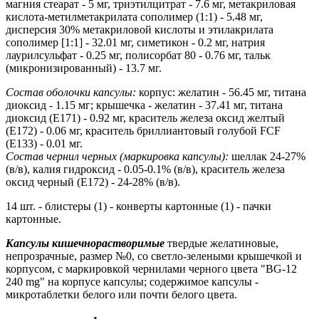
магния стеарат - 5 мг, триэтилцитрат - 7.6 мг, метакриловая
кислота-метилметакрилата сополимер (1:1) - 5.48 мг,
дисперсия 30% метакриловой кислоты и этилакрилата
сополимер [1:1] - 32.01 мг, симетикон - 0.2 мг, натрия
лаурилсульфат - 0.25 мг, полисорбат 80 - 0.76 мг, тальк
(микронизированный) - 13.7 мг.
Состав оболочки капсулы:
корпус: желатин - 56.45 мг, титана
диоксид - 1.15 мг; крышечка - желатин - 37.41 мг, титана
диоксид (Е171) - 0.92 мг, краситель железа оксид желтый
(Е172) - 0.06 мг, краситель бриллиантовый голубой FCF
(Е133) - 0.01 мг.
Состав чернил черных (маркировка капсулы):
шеллак 24-27%
(в/в), калия гидроксид - 0.05-0.1% (в/в), краситель железа
оксид черный (Е172) - 24-28% (в/в).
14 шт. - блистеры (1) - конверты картонные (1) - пачки
картонные.
Капсулы кишечнорастворимые
твердые желатиновые,
непрозрачные, размер №0, со светло-зелеными крышечкой и
корпусом, с маркировкой чернилами черного цвета "BG-12
240 mg" на корпусе капсулы; содержимое капсулы -
микротаблетки белого или почти белого цвета.