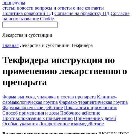
процедуры
статьи
новости
вопросы и ответы
о нас
контакты
Политика обработки ПД
Согласие на обработку ПД
Согласие
на использование Cookie
Лекарства и субстанции
Главная
Лекарства и субстанции
Текфидера
Текфидера инструкция по
применению лекарственного
препарата
Форма выпуска, упаковка и состав препарата
Клинико-
фармакологическая группа
Фармако-терапевтическая группа
Фармакологическое действие
Показания к применению
Способ применения и дозы
Побочное действие
Противопоказания к применению
Применение у детей
Особые указания
Лекарственное взаимодействие
Владелец регистрационного удостоверения:
BIOGEN IDEC,