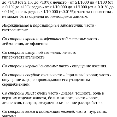
до <1/10 (от ≥ 1% до <10%); нечасто - от ≥1/1000 до <1/100 (от
≥ 0.1% до <1%); редко - от ≥1/10 000 до <1/1000 (от ≥ 0.01% до
<0.1%); очень редко - <1/10 000 (<0.01%); частота неизвестна -
не может быть оценена по имеющимся данным.
Инфекционные и паразитарные заболевании:
часто -
гастроэнтерит.
Со стороны крови и лимфатической системы:
часто -
лейкопения, лимфопения
Со стороны иммунной системы:
нечасто -
гиперчувствительность.
Со стороны нервной системы:
часто - ощущение жжения.
Со стороны сосудов:
очень часто - "приливы" крови; часто -
ощущение жара, сопровождающееся учащенным
сердцебиением.
Со стороны ЖКТ:
очень часто - диарея, тошнота, боль в
верхних отделах живота, боль в животе; часто - рвота,
диспепсия, гастрит, желудочно-кишечное расстройство.
Со стороны кожи и подкожных тканей:
часто - зуд, сыпь,
эритема.