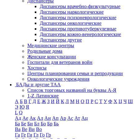
Диспансеры
Диспансеры врачебно-физкультурные
Диспансеры наркологические
Диспансеры психоневрологические
Диспансеры онкологические
Диспансеры противотуберкулезные
Диспансеры кожно-венерологические
Диспансеры другие
Медицинские центры
Родильные дома
Женские консультации
Госпитали для ветеранов войн
Хосписы
Центры планирования семьи и репродукции
Онкологические учреждения
БАДы и другие ТАА
Список торговых названий на буквы А-Я
1-Z Латинские
А
Б
В
Г
Д
Е
Ж
З
И
Й
К
Л
М
Н
О
П
Р
С
Т
У
Ф
Х
Ц
Ч
Ш
Э
Ю
Я
L
Q
Ад
Ае
Ак
Ал
Ан
Ап
Ар
Ас
Ат
Ац
Ба
Бе
Би
Бл
Бо
Бр
Бь
Ва
Ве
Ви
Во
Га
Ге
Ги
Гл
Го
Гр