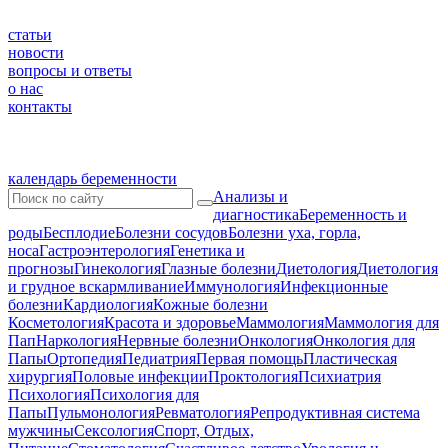
статьи
новости
вопросы и ответы
о нас
контакты
календарь беременности
Анализы и
диагностика
Беременность и
роды
Бесплодие
Болезни сосудов
Болезни уха, горла,
носа
Гастроэнтерология
Генетика и
прогнозы
Гинекология
Глазные болезни
Диетология
Диетология
и грудное вскармливание
Иммунология
Инфекционные
болезни
Кардиология
Кожные болезни
Косметология
Красота и здоровье
Маммология
Маммология для
Пап
Наркология
Нервные болезни
Онкология
Онкология для
Папы
Ортопедия
Педиатрия
Первая помощь
Пластическая
хирургия
Половые инфекции
Проктология
Психиатрия
Психология
Психология для
Папы
Пульмонология
Ревматология
Репродуктивная система
мужчины
Сексология
Спорт, Отдых,