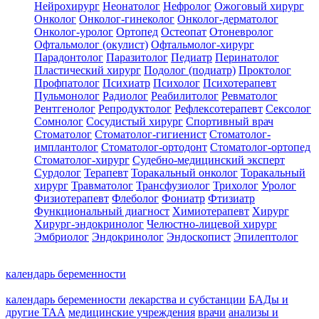
Нейрохирург
Неонатолог
Нефролог
Ожоговый хирург
Онколог
Онколог-гинеколог
Онколог-дерматолог
Онколог-уролог
Ортопед
Остеопат
Отоневролог
Офтальмолог (окулист)
Офтальмолог-хирург
Парадонтолог
Паразитолог
Педиатр
Перинатолог
Пластический хирург
Подолог (подиатр)
Проктолог
Профпатолог
Психиатр
Психолог
Психотерапевт
Пульмонолог
Радиолог
Реабилитолог
Ревматолог
Рентгенолог
Репродуктолог
Рефлексотерапевт
Сексолог
Сомнолог
Сосудистый хирург
Спортивный врач
Стоматолог
Стоматолог-гигиенист
Стоматолог-
имплантолог
Стоматолог-ортодонт
Стоматолог-ортопед
Стоматолог-хирург
Судебно-медицинский эксперт
Сурдолог
Терапевт
Торакальный онколог
Торакальный
хирург
Травматолог
Трансфузиолог
Трихолог
Уролог
Физиотерапевт
Флеболог
Фониатр
Фтизиатр
Функциональный диагност
Химиотерапевт
Хирург
Хирург-эндокринолог
Челюстно-лицевой хирург
Эмбриолог
Эндокринолог
Эндоскопист
Эпилептолог
календарь беременности
календарь беременности
лекарства и субстанции
БАДы и
другие ТАА
медицинские учреждения
врачи
анализы и