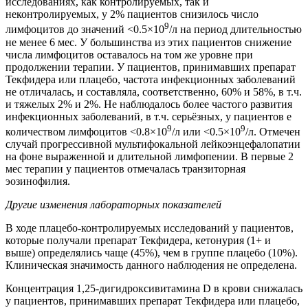
исследованиях, как контролируемых, так и
неконтролируемых, у 2% пациентов снизилось число
9
лимфоцитов до значений <0.5×10
/л на период длительностью
не менее 6 мес. У большинства из этих пациентов снижение
числа лимфоцитов оставалось на том же уровне при
продолжении терапии. У пациентов, принимавших препарат
Текфидера или плацебо, частота инфекционных заболеваний
не отличалась, и составляла, соответственно, 60% и 58%, в т.ч.
и тяжелых 2% и 2%. Нe наблюдалось более частого развития
инфекционных заболеваний, в т.ч. серьёзных, у пациентов е
9
9
количеством лимфоцитов <0.8×10
/л или <0.5×10
/л. Отмечен
случай прогрессивной мультифокальной лейкоэнцефалопатии
на фоне выраженной и длительной лимфопении. В первые 2
мес терапии у пациентов отмечалась транзиторная
эозинофилия.
Другие изменения лабораторных показателей
В ходе плацебо-контролируемых исследований у пациентов,
которые получали препарат Текфидера, кетонурия (1+ и
выше) определялись чаще (45%), чем в группе плацебо (10%).
Клиническая значимость данного наблюдения не определена.
Концентрация 1,25-дигидроксивитамина D в крови снижалась
у пациентов, принимавших препарат Текфидера или плацебо,