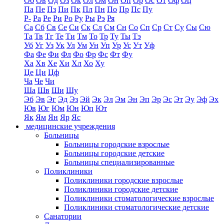
Об
Ов
Од
Оз
Ок
Ол
Ом
Он
Оп
Ор
Ос
От
Оф
Оц
Па
Пе
Пз
Пи
Пк
Пл
Пн
По
Пр
Пс
Пу
Р-
Ра
Ре
Ри
Ро
Ру
Ры
Рэ
Ря
Са
Сб
Св
Се
Си
Ск
Сл
См
Сн
Со
Сп
Ср
Ст
Су
Сы
Сю
Та
Тв
Тг
Те
Ти
Тм
То
Тр
Ту
Ты
Тэ
Уб
Уг
Уз
Ук
Ул
Ум
Ун
Уп
Ур
Ус
Ут
Уф
Фа
Фе
Фи
Фл
Фо
Фр
Фс
Фт
Фу
Ха
Хв
Хе
Хи
Хл
Хо
Ху
Це
Ци
Цф
Ча
Че
Чи
Ша
Шв
Ши
Шу
Эб
Эв
Эг
Эд
Эз
Эй
Эк
Эл
Эм
Эн
Эп
Эр
Эс
Эт
Эу
Эф
Эх
Юв
Юг
Юм
Юн
Юп
Ют
Як
Ям
Ян
Яр
Яс
медицинские учреждения
Больницы
Больницы городские взрослые
Больницы городские детские
Больницы специализированные
Поликлиники
Поликлиники городские взрослые
Поликлиники городские детские
Поликлиники стоматологические взрослые
Поликлиники стоматологические детские
Санатории