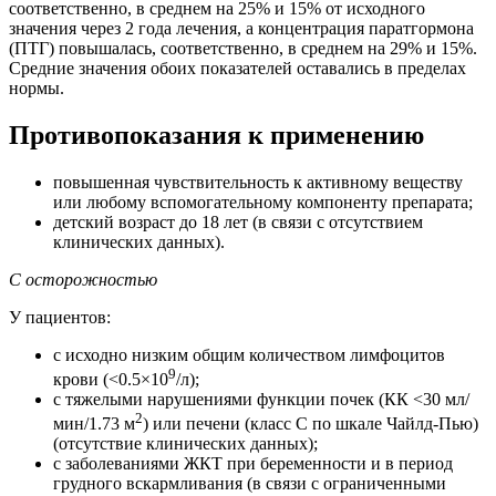
соответственно, в среднем на 25% и 15% от исходного
значения через 2 года лечения, а концентрация паратгормона
(ПТГ) повышалась, соответственно, в среднем на 29% и 15%.
Средние значения обоих показателей оставались в пределах
нормы.
Противопоказания к применению
повышенная чувствительность к активному веществу
или любому вспомогательному компоненту препарата;
детский возраст до 18 лет (в связи с отсутствием
клинических данных).
С осторожностью
У пациентов:
с исходно низким общим количеством лимфоцитов
9
крови (<0.5×10
/л);
с тяжелыми нарушениями функции почек (КК <30 мл/
2
мин/1.73 м
) или печени (класс С по шкале Чайлд-Пью)
(отсутствие клинических данных);
с заболеваниями ЖКТ при беременности и в период
грудного вскармливания (в связи с ограниченными