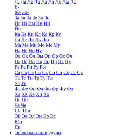
Д-
Да
Де
Ди
До
Др
Ду
Ды
Дя
Е-
Же
Жи
За
Зв
Зд
Зе
Зи
Зо
Иг
Из
Им
Ин
Ип
Йо
Ка
Ке
Ки
Кл
Ко
Кр
Ку
Ла
Ле
Ли
Ль
Лю
Ма
Ме
Ми
Мо
Мс
Му
На
Не
Но
Ну
Ов
Ок
Ол
Ом
Оп
Ор
Ос
Оч
Па
Пе
Пи
Пл
По
Пр
Пс
Пу
Ра
Ре
Ри
Ру
Ры
Са
Св
Се
Си
Ск
Со
Сп
Ср
Ст
Су
Та
Те
Ти
Тр
Ту
Ты
Ул
Ур
Фа
Фе
Фи
Фл
Фо
Фр
Фу
Фэ
Ха
Хв
Хе
Хи
Хо
Це
Ци
Ча
Че
Ша
Ши
Эй
Эк
Эл
Эн
Эр
Эс
Юн
Ян
анализы и процедуры