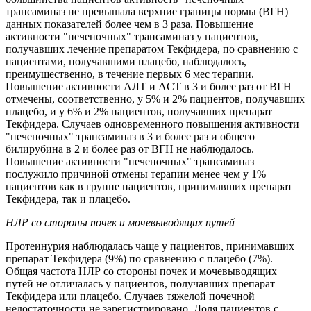
трансаминаз не превышала верхние границы нормы (ВГН)
данных показателей более чем в 3 раза. Повышение
активности "печеночных" трансаминаз у пациентов,
получавших лечение препаратом Текфидера, по сравнению с
пациентами, получавшими плацебо, наблюдалось,
преимущественно, в течение первых 6 мес терапии.
Повышение активности АЛТ и ACT в 3 и более раз от ВГН
отмечены, соответственно, у 5% и 2% пациентов, получавших
плацебо, и у 6% и 2% пациентов, получавших препарат
Текфидера. Случаев одновременного повышения активности
"печеночных" трансаминаз в 3 и более раз и общего
билирубина в 2 и более раз от BГН не наблюдалось.
Повышение активности "печеночных" трансаминаз
послужило причиной отмены терапии менее чем у 1%
пациентов как в группе пациентов, принимавших препарат
Текфидера, так и плацебо.
НЛР со стороны почек и мочевыводящих путей
Протеинурия наблюдалась чаще у пациентов, принимавших
препарат Текфидера (9%) по сравнению с плацебо (7%).
Общая частота НЛР со стороны почек и мочевыводящих
путей не отличалась у пациентов, получавших препарат
Текфидера или плацебо. Случаев тяжелой почечной
недостаточности не зарегистрировано. Доля пациентов с