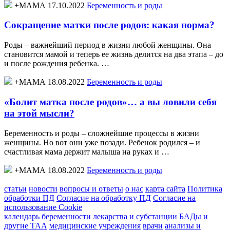
+МАМА 17.10.2022
Беременность и роды
Сокращение матки после родов: какая норма?
Роды – важнейший период в жизни любой женщины. Она
становится мамой и теперь ее жизнь делится на два этапа – до
и после рождения ребенка. …
+МАМА 18.08.2022
Беременность и роды
«Болит матка после родов»… а вы ловили себя
на этой мысли?
Беременность и роды – сложнейшие процессы в жизни
женщины. Но вот они уже позади. Ребенок родился – и
счастливая мама держит малыша на руках и …
+МАМА 18.08.2022
Беременность и роды
статьи
новости
вопросы и ответы
о нас
карта сайта
Политика
обработки ПД
Согласие на обработку ПД
Согласие на
использование Cookie
календарь беременности
лекарства и субстанции
БАДы и
другие ТАА
медицинские учреждения
врачи
анализы и