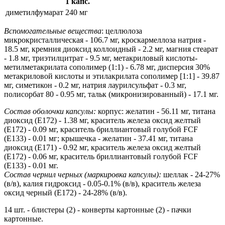
1 капс.
диметилфумарат
240 мг
Вспомогательные вещества
: целлюлоза
микрокристаллическая - 106.7 мг, кроскармеллоза натрия -
18.5 мг, кремния диоксид коллоидный - 2.2 мг, магния стеарат
- 1.8 мг, триэтилцитрат - 9.5 мг, метакриловый кислоты-
метилметакрилата сополимер (1:1) - 6.78 мг, дисперсия 30%
метакриловой кислоты и этилакрилата сополимер [1:1] - 39.87
мг, симетикон - 0.2 мг, натрия лаурилсульфат - 0.3 мг,
полисорбат 80 - 0.95 мг, тальк (микронизированный) - 17.1 мг.
Состав оболочки капсулы:
корпус: желатин - 56.11 мг, титана
диоксид (Е172) - 1.38 мг, краситель железа оксид желтый
(Е172) - 0.09 мг, краситель бриллиантовый голубой FCF
(Е133) - 0.01 мг; крышечка - желатин - 37.41 мг, титана
диоксид (Е171) - 0.92 мг, краситель железа оксид желтый
(Е172) - 0.06 мг, краситель бриллиантовый голубой FCF
(Е133) - 0.01 мг.
Состав чернил черных (маркировка капсулы):
шеллак - 24-27%
(в/в), калия гидроксид - 0.05-0.1% (в/в), краситель железа
оксид черный (Е172) - 24-28% (в/в).
14 шт. - блистеры (2) - конверты картонные (2) - пачки
картонные.