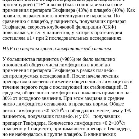
протеинурией ("1+" и выше) была сопоставима на фоне
применения препарата Текфидера (43%) и плацебо (40%). Как
правило, выраженность протеинурии не нарастала. По
сравнению с плацебо, у пациентов, получавших препарат
Текфидера. скорость клубочковой фильтрации (СКФ)
повышалась, в т.ч. у пациентов, у которых протеинурия
составляла ≥1+ при 2 последовательных исследованиях.
НЛР со стороны крови и лимфатической системы
У большинства пациентов (>98%) не было выявлено
отклонений общего числа лимфоцитов в крови до
применения препарата Текфидера в рамках плацебо-
контролируемых исследований. После начала лечения
препаратом отмечено снижение общего числа лимфоцитов в
течение первого года с последующей их стабилизацией. В
среднем, общее число лимфоцитов снижалось примерно на
30% от исходного значения. При этом медиана и среднее
число лимфоцитов оставались в пределах нормы. Общее
9
число лимфоцитов <0.5×10
/л наблюдалось менее, чем у 1%
пациентов, получавших плацебо, и у 6% - получавших
9
препарат Текфидера. Количество лимфоцитов <0.2×10
/л
отмечено у 1 пациента, принимавшего препарат Текфидера,
но не наблюдалось в группе плацебо. В клинических