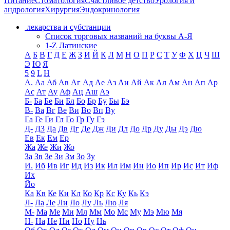
Питание
Стоматология
Счастливое детство
Урология и
андрология
Хирургия
Эндокринология
лекарства и субстанции
Список торговых названий на буквы А-Я
1-Z Латинские
А
Б
В
Г
Д
Е
Ж
З
И
Й
К
Л
М
Н
О
П
Р
С
Т
У
Ф
Х
Ц
Ч
Ш
Э
Ю
Я
5
9
L
H
А.
Аа
Аб
Ав
Аг
Ад
Ае
Аз
Аи
Ай
Ак
Ал
Ам
Ан
Ап
Ар
Ас
Ат
Ау
Аф
Ац
Аш
Аэ
Б-
Ба
Бе
Би
Бл
Бо
Бр
Бу
Бы
Бэ
В-
Ва
Вг
Ве
Ви
Во
Вп
Ву
Га
Ге
Ги
Гл
Го
Гр
Гу
Гэ
Д-
Д3
Да
Дв
Дг
Де
Дж
Ди
Дл
До
Др
Ду
Ды
Дэ
Дю
Ев
Ек
Ем
Ер
Жа
Же
Жи
Жо
За
Зв
Зе
Зи
Зм
Зо
Зу
И.
Иб
Ив
Иг
Ид
Из
Ик
Ил
Им
Ин
Ио
Ип
Ир
Ис
Ит
Иф
Их
Йо
Ка
Кв
Ке
Ки
Кл
Ко
Кр
Кс
Ку
Кь
Кэ
Л-
Ла
Ле
Ли
Ло
Лу
Ль
Лю
Ля
М-
Ма
Ме
Ми
Мл
Мм
Мо
Мс
Му
Мэ
Мю
Мя
Н-
На
Не
Ни
Но
Ну
Нь