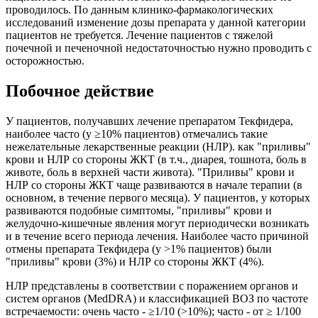
проводилось. По данным клинико-фармакологических
исследований изменение дозы препарата у данной категории
пациентов не требуется. Лечение пациентов с тяжелой
почечной и печеночной недостаточностью нужно проводить с
осторожностью.
Побочное действие
У пациентов, получавших лечение препаратом Текфидера,
наиболее часто (у ≥10% пациентов) отмечались такие
нежелательные лекарственные реакции (НЛР). как "приливы"
крови и НЛР со стороны ЖКТ (в т.ч., диарея, тошнота, боль в
животе, боль в верхней части живота). "Приливы" крови и
НЛР со стороны ЖКТ чаще развиваются в начале терапии (в
основном, в течение первого месяца). У пациентов, у которых
развиваются подобные симптомы, "приливы" крови и
желудочно-кишечные явления могут периодически возникать
и в течение всего периода лечения. Наиболее часто причиной
отмены препарата Текфидера (у >1% пациентов) были
"приливы" крови (3%) и НЛР со стороны ЖКТ (4%).
НЛР представлены в соответствии с поражением органов и
систем органов (MedDRA) и классификацией ВОЗ по частоте
встречаемости: очень часто - ≥1/10 (>10%); часто - от ≥ 1/100