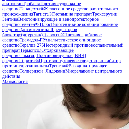
анатоксин
Тробальт
Противосудорожное
средство
Танацехол®
Желчегонное средство растительного
происхождения
Тагиста®
Гистамина препарат
Троксерутин
Зентива
Венотонизирующее и венопротекторное
средство
Теветен® Плюс
Гипотензивное комбинированное
средство (ангиотензина II рецепторов
блокатор+диуретик)
Травоген®
Противогрибковое
средство
Трамадол-ГР
Анальгетическое опиоидное
средство
Тералив 275
Нестероидный противовоспалительный
препарат
Термопсол
Отхаркивающее
средство
Тимазид
Противовирусное [ВИЧ]
средство
Торизел®
Противоопухолевое средство, ингибитор
протеинтирозинкиназы
Трентал®
Вазодилатирующее
средство
Толперизон+Лидокаин
Миорелаксант центрального
действия
Маммология