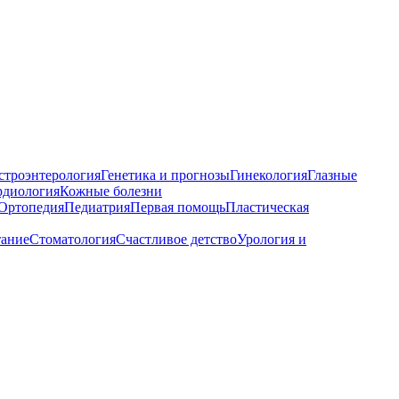
строэнтерология
Генетика и прогнозы
Гинекология
Глазные
рдиология
Кожные болезни
Ортопедия
Педиатрия
Первая помощь
Пластическая
тание
Стоматология
Счастливое детство
Урология и