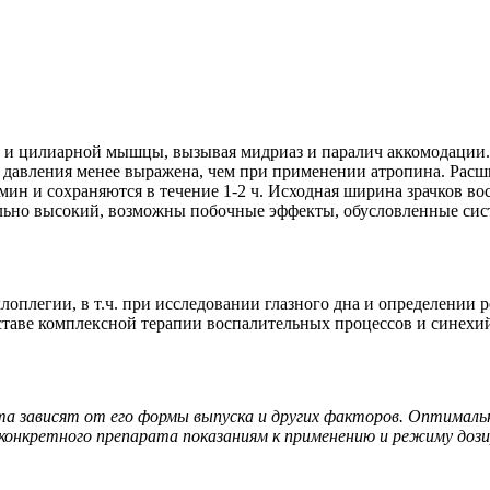
и цилиарной мышцы, вызывая мидриаз и паралич аккомодации. Д
авления менее выражена, чем при применении атропина. Расшир
ин и сохраняются в течение 1-2 ч. Исходная ширина зрачков вос
тельно высокий, возможны побочные эффекты, обусловленные си
лоплегии, в т.ч. при исследовании глазного дна и определении
ставе комплексной терапии воспалительных процессов и синехи
та зависят от его формы выпуска и других факторов. Оптималь
онкретного препарата показаниям к применению и режиму дози