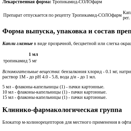
Лекарственная форма:
Тропикамид-СОЛОфарм
Кап
Препарат отпускается по рецепту
Тропикамид-СОЛОфарм
рег
Форма выпуска, упаковка и состав п
Капли глазные
в виде прозрачной, бесцветной или слегка окр
1 мл
тропикамид
5 мг
Вспомогательные вещества
: бензалкония хлорид - 0.1 мг, нат
раствор 1М - до рН 4.0 - 5.8, вода д/и - до 1 мл.
5 мл - флаконы-капельницы (1) - пачки картонные.
10 мл - флаконы-капельницы (1) - пачки картонные.
15 мл - флаконы-капельницы (1) - пачки картонные.
Клинико-фармакологическая группа
Блокатор м-холинорецепторов для местного применения в офт