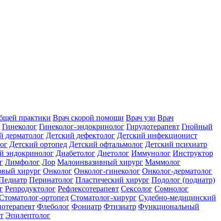
общей практики
Врач скорой помощи
Врач узи
Врач
Гинеколог
Гинеколог-эндокринолог
Гирудотерапевт
Гнойный
й дерматолог
Детский дефектолог
Детский инфекционист
ог
Детский ортопед
Детский офтальмолог
Детский психиатр
й эндокринолог
Диабетолог
Диетолог
Иммунолог
Инструктор
г
Лимфолог
Лор
Малоинвазивный хирург
Маммолог
вый хирург
Онколог
Онколог-гинеколог
Онколог-дерматолог
Педиатр
Перинатолог
Пластический хирург
Подолог (подиатр)
г
Репродуктолог
Рефлексотерапевт
Сексолог
Сомнолог
Стоматолог-ортопед
Стоматолог-хирург
Судебно-медицинский
отерапевт
Флеболог
Фониатр
Фтизиатр
Функциональный
т
Эпилептолог