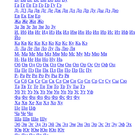
Га
Ге
Ги
Гл
Го
Гр
Гу
Гэ
Д-
Д3
Да
Дв
Дг
Де
Дж
Ди
Дл
До
Др
Ду
Ды
Дэ
Дю
Ев
Ек
Ем
Ер
Жа
Же
Жи
Жо
За
Зв
Зе
Зи
Зм
Зо
Зу
И.
Иб
Ив
Иг
Ид
Из
Ик
Ил
Им
Ин
Ио
Ип
Ир
Ис
Ит
Иф
И
Йо
Ка
Кв
Ке
Ки
Кл
Ко
Кр
Кс
Ку
Кь
Кэ
Л-
Ла
Ле
Ли
Ло
Лу
Ль
Лю
Ля
М-
Ма
Ме
Ми
Мл
Мм
Мо
Мс
Му
Мэ
Мю
Мя
Н-
На
Не
Ни
Но
Ну
Нь
Об
Ов
Од
Оз
Ок
Ол
Ом
Он
Оп
Ор
Ос
От
Оф
Оц
Па
Пе
Пз
Пи
Пк
Пл
Пн
По
Пр
Пс
Пу
Р-
Ра
Ре
Ри
Ро
Ру
Ры
Рэ
Ря
Са
Сб
Св
Се
Си
Ск
Сл
См
Сн
Со
Сп
Ср
Ст
Су
Сы
Сю
Та
Тв
Тг
Те
Ти
Тм
То
Тр
Ту
Ты
Тэ
Уб
Уг
Уз
Ук
Ул
Ум
Ун
Уп
Ур
Ус
Ут
Уф
Фа
Фе
Фи
Фл
Фо
Фр
Фс
Фт
Фу
Ха
Хв
Хе
Хи
Хл
Хо
Ху
Це
Ци
Цф
Ча
Че
Чи
Ша
Шв
Ши
Шу
Эб
Эв
Эг
Эд
Эз
Эй
Эк
Эл
Эм
Эн
Эп
Эр
Эс
Эт
Эу
Эф
Эх
Юв
Юг
Юм
Юн
Юп
Ют