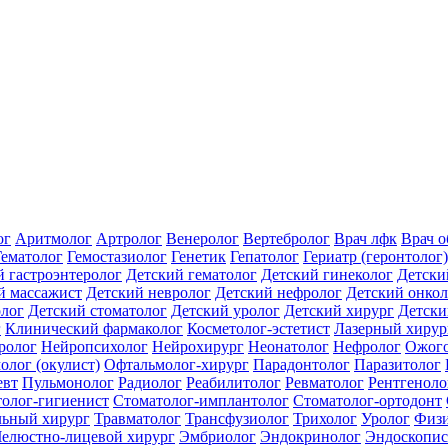
ог
Аритмолог
Артролог
Венеролог
Вертебролог
Врач лфк
Врач 
Гематолог
Гемостазиолог
Генетик
Гепатолог
Гериатр (геронтолог)
й гастроэнтеролог
Детский гематолог
Детский гинеколог
Детски
й массажист
Детский невролог
Детский нефролог
Детский онкол
олог
Детский стоматолог
Детский уролог
Детский хирург
Детски
г
Клинический фармаколог
Косметолог-эстетист
Лазерный хирур
ролог
Нейропсихолог
Нейрохирург
Неонатолог
Нефролог
Ожого
олог (окулист)
Офтальмолог-хирург
Парадонтолог
Паразитолог
евт
Пульмонолог
Радиолог
Реабилитолог
Ревматолог
Рентгеноло
олог-гигиенист
Стоматолог-имплантолог
Стоматолог-ортодонт
льный хирург
Травматолог
Трансфузиолог
Трихолог
Уролог
Физи
елюстно-лицевой хирург
Эмбриолог
Эндокринолог
Эндоскопис