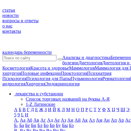
статьи
новости
вопросы и ответы
о нас
контакты
календарь беременности
Анализы и диагностика
Беременно
болезни
Диетология
Диетология и
Косметология
Красота и здоровье
Маммология
Маммология для 
хирургия
Половые инфекции
Проктология
Психиатрия
Психология
Психология для Папы
Пульмонология
Ревматология
андрология
Хирургия
Эндокринология
лекарства и субстанции
Список торговых названий на буквы А-Я
1-Z Латинские
А
Б
В
Г
Д
Е
Ж
З
И
Й
К
Л
М
Н
О
П
Р
С
Т
У
Ф
Х
Ц
Ч
Ш
Э
5
9
L
H
А.
Аа
Аб
Ав
Аг
Ад
Ае
Аз
Аи
Ай
Ак
Ал
Ам
Ан
Ап
Ар
Ас
Б-
Ба
Бе
Би
Бл
Бо
Бр
Бу
Бы
Бэ
В-
Ва
Вг
Ве
Ви
Во
Вп
Ву