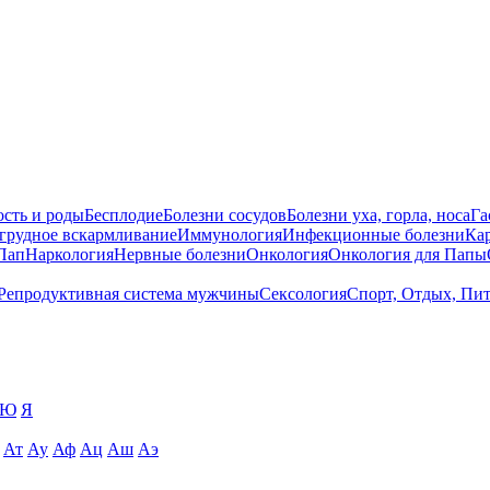
сть и роды
Бесплодие
Болезни сосудов
Болезни уха, горла, носа
Га
 грудное вскармливание
Иммунология
Инфекционные болезни
Ка
Пап
Наркология
Нервные болезни
Онкология
Онкология для Папы
Репродуктивная система мужчины
Сексология
Спорт, Отдых, Пи
Ю
Я
Ат
Ау
Аф
Ац
Аш
Аэ