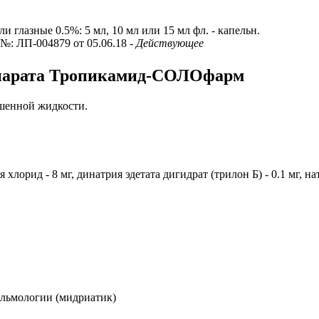
ли глазные 0.5%: 5 мл, 10 мл или 15 мл фл. - капельн.
. №: ЛП-004879 от 05.06.18
- Действующее
репарата Тропикамид-СОЛОфарм
ашенной жидкости.
рия хлорид - 8 мг, динатрия эдетата дигидрат (трилон Б) - 0.1 м
альмологии (мидриатик)