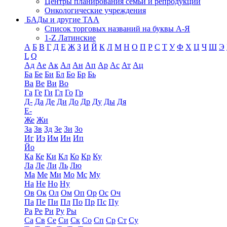
Центры планирования семьи и репродукции
Онкологические учреждения
БАДы и другие ТАА
Список торговых названий на буквы А-Я
1-Z Латинские
А
Б
В
Г
Д
Е
Ж
З
И
Й
К
Л
М
Н
О
П
Р
С
Т
У
Ф
Х
Ц
Ч
Ш
Э
L
Q
Ад
Ае
Ак
Ал
Ан
Ап
Ар
Ас
Ат
Ац
Ба
Бе
Би
Бл
Бо
Бр
Бь
Ва
Ве
Ви
Во
Га
Ге
Ги
Гл
Го
Гр
Д-
Да
Де
Ди
До
Др
Ду
Ды
Дя
Е-
Же
Жи
За
Зв
Зд
Зе
Зи
Зо
Иг
Из
Им
Ин
Ип
Йо
Ка
Ке
Ки
Кл
Ко
Кр
Ку
Ла
Ле
Ли
Ль
Лю
Ма
Ме
Ми
Мо
Мс
Му
На
Не
Но
Ну
Ов
Ок
Ол
Ом
Оп
Ор
Ос
Оч
Па
Пе
Пи
Пл
По
Пр
Пс
Пу
Ра
Ре
Ри
Ру
Ры
Са
Св
Се
Си
Ск
Со
Сп
Ср
Ст
Су