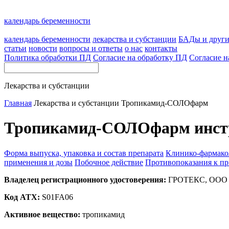
календарь беременности
календарь беременности
лекарства и субстанции
БАДы и друг
статьи
новости
вопросы и ответы
о нас
контакты
Политика обработки ПД
Согласие на обработку ПД
Согласие н
Лекарства и субстанции
Главная
Лекарства и субстанции
Тропикамид-СОЛОфарм
Тропикамид-СОЛОфарм инстру
Форма выпуска, упаковка и состав препарата
Клинико-фармако
применения и дозы
Побочное действие
Противопоказания к п
Владелец регистрационного удостоверения:
ГРОТЕКС, ООО (
Код ATX:
S01FA06
Активное вещество:
тропикамид