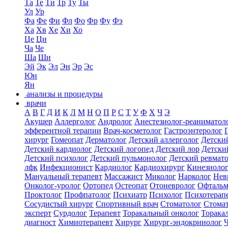
Та
Те
Ти
Тр
Ту
Ты
Ул
Ур
Фа
Фе
Фи
Фл
Фо
Фр
Фу
Фэ
Ха
Хв
Хе
Хи
Хо
Це
Ци
Ча
Че
Ша
Ши
Эй
Эк
Эл
Эн
Эр
Эс
Юн
Ян
анализы и процедуры
врачи
А
В
Г
Д
И
К
Л
М
Н
О
П
Р
С
Т
У
Ф
Х
Ч
Э
Акушер
Аллерголог
Андролог
Анестезиолог-реаниматол
эфферентной терапии
Врач-косметолог
Гастроэнтеролог
хирург
Гомеопат
Дерматолог
Детский аллерголог
Детски
Детский кардиолог
Детский логопед
Детский лор
Детски
Детский психолог
Детский пульмонолог
Детский ревмат
лфк
Инфекционист
Кардиолог
Кардиохирург
Кинезиоло
Мануальный терапевт
Массажист
Миколог
Нарколог
Нев
Онколог-уролог
Ортопед
Остеопат
Отоневролог
Офтальм
Проктолог
Профпатолог
Психиатр
Психолог
Психотерап
Сосудистый хирург
Спортивный врач
Стоматолог
Стомат
эксперт
Сурдолог
Терапевт
Торакальный онколог
Торака
диагност
Химиотерапевт
Хирург
Хирург-эндокринолог
Ч