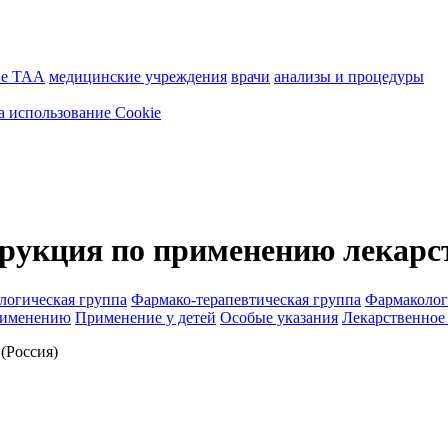
ие ТАА
медицинские учреждения
врачи
анализы и процедуры
а использование Cookie
кция по применению лекарст
логическая группа
Фармако-терапевтическая группа
Фармаколог
рименению
Применение у детей
Особые указания
Лекарственное
Россия)