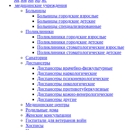
Як
Ям
Ян
Яр
Яс
медицинские учреждения
Больницы
Больницы городские взрослые
Больницы городские детские
Больницы специализированные
Поликлиники
Поликлиники городские взрослые
Поликлиники городские детские
Поликлиники стоматологические взрослые
Поликлиники стоматологические детские
Санатории
Диспансеры
Диспансеры врачебно-физкультурные
Диспансеры наркологические
Диспансеры психоневрологические
Диспансеры онкологические
Диспансеры противотуберкулезные
Диспансеры кожно-венерологические
Диспансеры другие
Медицинские центры
Родильные дома
Женские консультации
Госпитали для ветеранов войн
Хосписы