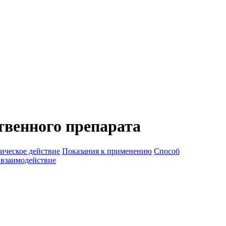
венного препарата
ическое действие
Показания к применению
Способ
 взаимодействие