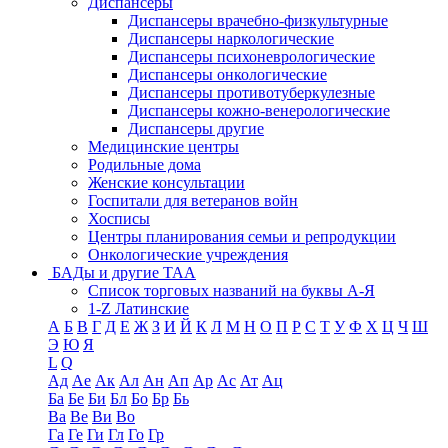
Диспансеры
Диспансеры врачебно-физкультурные
Диспансеры наркологические
Диспансеры психоневрологические
Диспансеры онкологические
Диспансеры противотуберкулезные
Диспансеры кожно-венерологические
Диспансеры другие
Медицинские центры
Родильные дома
Женские консультации
Госпитали для ветеранов войн
Хосписы
Центры планирования семьи и репродукции
Онкологические учреждения
БАДы и другие ТАА
Список торговых названий на буквы А-Я
1-Z Латинские
А
Б
В
Г
Д
Е
Ж
З
И
Й
К
Л
М
Н
О
П
Р
С
Т
У
Ф
Х
Ц
Ч
Ш
Э
Ю
Я
L
Q
Ад
Ае
Ак
Ал
Ан
Ап
Ар
Ас
Ат
Ац
Ба
Бе
Би
Бл
Бо
Бр
Бь
Ва
Ве
Ви
Во
Га
Ге
Ги
Гл
Го
Гр