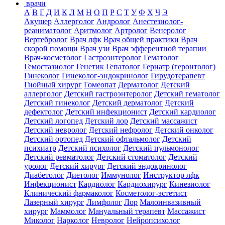
врачи
А
В
Г
Д
И
К
Л
М
Н
О
П
Р
С
Т
У
Ф
Х
Ч
Э
Акушер
Аллерголог
Андролог
Анестезиолог-
реаниматолог
Аритмолог
Артролог
Венеролог
Вертебролог
Врач лфк
Врач общей практики
Врач
скорой помощи
Врач узи
Врач эфферентной терапии
Врач-косметолог
Гастроэнтеролог
Гематолог
Гемостазиолог
Генетик
Гепатолог
Гериатр (геронтолог)
Гинеколог
Гинеколог-эндокринолог
Гирудотерапевт
Гнойный хирург
Гомеопат
Дерматолог
Детский
аллерголог
Детский гастроэнтеролог
Детский гематолог
Детский гинеколог
Детский дерматолог
Детский
дефектолог
Детский инфекционист
Детский кардиолог
Детский логопед
Детский лор
Детский массажист
Детский невролог
Детский нефролог
Детский онколог
Детский ортопед
Детский офтальмолог
Детский
психиатр
Детский психолог
Детский пульмонолог
Детский ревматолог
Детский стоматолог
Детский
уролог
Детский хирург
Детский эндокринолог
Диабетолог
Диетолог
Иммунолог
Инструктор лфк
Инфекционист
Кардиолог
Кардиохирург
Кинезиолог
Клинический фармаколог
Косметолог-эстетист
Лазерный хирург
Лимфолог
Лор
Малоинвазивный
хирург
Маммолог
Мануальный терапевт
Массажист
Миколог
Нарколог
Невролог
Нейропсихолог