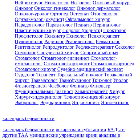
Нейрохирург
Неонатолог
Нефролог
Ожоговый хирург
Онколог
Онколог-гинеколог
Онколог-дерматолог
Онколог-уролог
Ортопед
Остеопат
Отоневролог
Офтальмолог (окулист)
Офтальмолог-хирург
Парадонтолог
Паразитолог
Педиатр
Перинатолог
Пластический хирург
Подолог (подиатр)
Проктолог
Профпатолог
Психиатр
Психолог
Психотерапевт
Пульмонолог
Радиолог
Реабилитолог
Ревматолог
Рентгенолог
Репродуктолог
Рефлексотерапевт
Сексолог
Сомнолог
Сосудистый хирург
Спортивный врач
Стоматолог
Стоматолог-гигиенист
Стоматолог-
имплантолог
Стоматолог-ортодонт
Стоматолог-ортопед
Стоматолог-хирург
Судебно-медицинский эксперт
Сурдолог
Терапевт
Торакальный онколог
Торакальный
хирург
Травматолог
Трансфузиолог
Трихолог
Уролог
Физиотерапевт
Флеболог
Фониатр
Фтизиатр
Функциональный диагност
Химиотерапевт
Хирург
Хирург-эндокринолог
Челюстно-лицевой хирург
Эмбриолог
Эндокринолог
Эндоскопист
Эпилептолог
календарь беременности
календарь беременности
лекарства и субстанции
БАДы и
другие ТАА
медицинские учреждения
врачи
анализы и