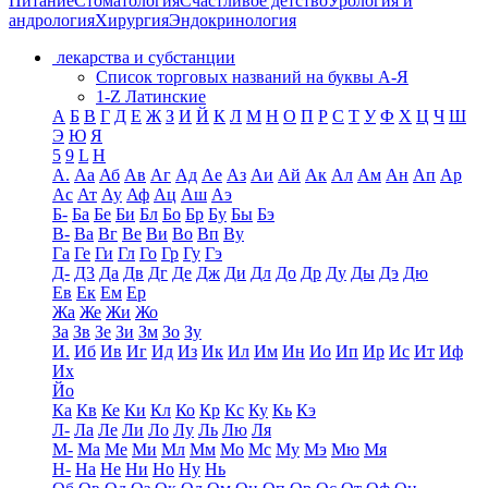
Питание
Стоматология
Счастливое детство
Урология и
андрология
Хирургия
Эндокринология
лекарства и субстанции
Список торговых названий на буквы А-Я
1-Z Латинские
А
Б
В
Г
Д
Е
Ж
З
И
Й
К
Л
М
Н
О
П
Р
С
Т
У
Ф
Х
Ц
Ч
Ш
Э
Ю
Я
5
9
L
H
А.
Аа
Аб
Ав
Аг
Ад
Ае
Аз
Аи
Ай
Ак
Ал
Ам
Ан
Ап
Ар
Ас
Ат
Ау
Аф
Ац
Аш
Аэ
Б-
Ба
Бе
Би
Бл
Бо
Бр
Бу
Бы
Бэ
В-
Ва
Вг
Ве
Ви
Во
Вп
Ву
Га
Ге
Ги
Гл
Го
Гр
Гу
Гэ
Д-
Д3
Да
Дв
Дг
Де
Дж
Ди
Дл
До
Др
Ду
Ды
Дэ
Дю
Ев
Ек
Ем
Ер
Жа
Же
Жи
Жо
За
Зв
Зе
Зи
Зм
Зо
Зу
И.
Иб
Ив
Иг
Ид
Из
Ик
Ил
Им
Ин
Ио
Ип
Ир
Ис
Ит
Иф
Их
Йо
Ка
Кв
Ке
Ки
Кл
Ко
Кр
Кс
Ку
Кь
Кэ
Л-
Ла
Ле
Ли
Ло
Лу
Ль
Лю
Ля
М-
Ма
Ме
Ми
Мл
Мм
Мо
Мс
Му
Мэ
Мю
Мя
Н-
На
Не
Ни
Но
Ну
Нь