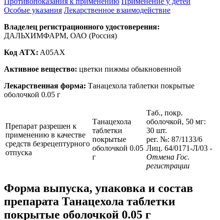
Противопоказания к применению
Применение у детей
Особые указания
Лекарственное взаимодействие
Владелец регистрационного удостоверения:
ДАЛЬХИМФАРМ, ОАО (Россия)
Код ATX:
A05AX
Активное вещество:
цветки пижмы обыкновенной
Лекарственная форма:
Танацехола таблетки покрытые
оболочкой 0.05 г
Таб., покр.
Танацехола
оболочкой, 50 мг:
Препарат разрешен к
таблетки
30 шт.
применению в качестве
покрытые
рег. №: 87/1133/6
средств безрецептурного
оболочкой 0.05
Лиц. 64/0171-Л/03
-
отпуска
г
Отмена Гос.
регистрации
Форма выпуска, упаковка и состав
препарата Танацехола таблетки
покрытые оболочкой 0.05 г