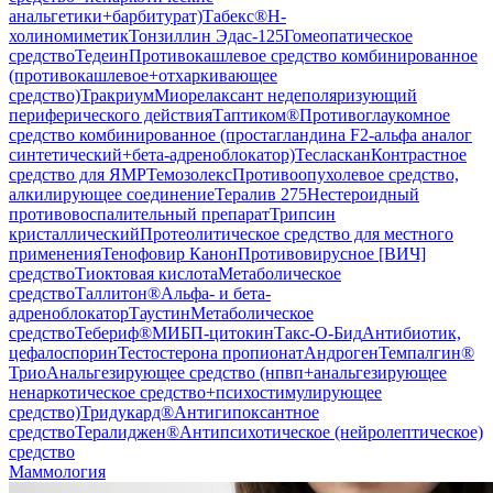
анальгетики+барбитурат)
Табекс®
Н-
холиномиметик
Тонзиллин Эдас-125
Гомеопатическое
средство
Тедеин
Противокашлевое средство комбинированное
(противокашлевое+отхаркивающее
средство)
Тракриум
Миорелаксант недеполяризующий
периферического действия
Таптиком®
Противоглаукомное
средство комбинированное (простагландина F2-альфа аналог
синтетический+бета-адреноблокатор)
Тесласкан
Контрастное
средство для ЯМР
Темозолекс
Противоопухолевое средство,
алкилирующее соединение
Тералив 275
Нестероидный
противовоспалительный препарат
Трипсин
кристаллический
Протеолитическое средство для местного
применения
Тенофовир Канон
Противовирусное [ВИЧ]
средство
Тиоктовая кислота
Метаболическое
средство
Таллитон®
Альфа- и бета-
адреноблокатор
Таустин
Метаболическое
средство
Тебериф®
МИБП-цитокин
Такс-О-Бид
Антибиотик,
цефалоспорин
Тестостерона пропионат
Андроген
Темпалгин®
Трио
Анальгезирующее средство (нпвп+анальгезирующее
ненаркотическое средство+психостимулирующее
средство)
Тридукард®
Антигипоксантное
средство
Тералиджен®
Антипсихотическое (нейролептическое)
средство
Маммология