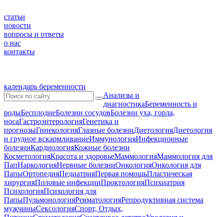
статьи
новости
вопросы и ответы
о нас
контакты
календарь беременности
Анализы и
диагностика
Беременность и
роды
Бесплодие
Болезни сосудов
Болезни уха, горла,
носа
Гастроэнтерология
Генетика и
прогнозы
Гинекология
Глазные болезни
Диетология
Диетология
и грудное вскармливание
Иммунология
Инфекционные
болезни
Кардиология
Кожные болезни
Косметология
Красота и здоровье
Маммология
Маммология для
Пап
Наркология
Нервные болезни
Онкология
Онкология для
Папы
Ортопедия
Педиатрия
Первая помощь
Пластическая
хирургия
Половые инфекции
Проктология
Психиатрия
Психология
Психология для
Папы
Пульмонология
Ревматология
Репродуктивная система
мужчины
Сексология
Спорт, Отдых,