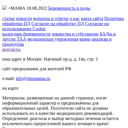
+МАМА 18.08.2022
Беременность и роды
статьи
новости
вопросы и ответы
о нас
карта сайта
Политика
обработки ПД
Согласие на обработку ПД
Согласие на
использование Cookie
календарь беременности
лекарства и субстанции
БАДы и
другие ТАА
медицинские учреждения
врачи
анализы и
процедуры
контакты
наш адрес в Москве: Научный пр-д, д. 14а, стр. 1
сайт предназначен для жителей РФ
e-mail:
info@plusmama.ru
на карте
Материалы, размещенные на данной странице, носят
информационный характер и предназначены для
образовательных целей. Посетители сайта не должны
использовать их в качестве медицинских рекомендаций.
Определение диагноза и выбор методики лечения остается
исключительно прерогативой вашего лечащего врача!