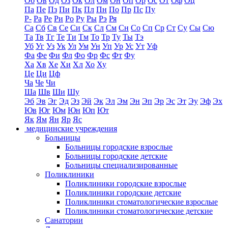
Об
Ов
Од
Оз
Ок
Ол
Ом
Он
Оп
Ор
Ос
От
Оф
Оц
Па
Пе
Пз
Пи
Пк
Пл
Пн
По
Пр
Пс
Пу
Р-
Ра
Ре
Ри
Ро
Ру
Ры
Рэ
Ря
Са
Сб
Св
Се
Си
Ск
Сл
См
Сн
Со
Сп
Ср
Ст
Су
Сы
Сю
Та
Тв
Тг
Те
Ти
Тм
То
Тр
Ту
Ты
Тэ
Уб
Уг
Уз
Ук
Ул
Ум
Ун
Уп
Ур
Ус
Ут
Уф
Фа
Фе
Фи
Фл
Фо
Фр
Фс
Фт
Фу
Ха
Хв
Хе
Хи
Хл
Хо
Ху
Це
Ци
Цф
Ча
Че
Чи
Ша
Шв
Ши
Шу
Эб
Эв
Эг
Эд
Эз
Эй
Эк
Эл
Эм
Эн
Эп
Эр
Эс
Эт
Эу
Эф
Эх
Юв
Юг
Юм
Юн
Юп
Ют
Як
Ям
Ян
Яр
Яс
медицинские учреждения
Больницы
Больницы городские взрослые
Больницы городские детские
Больницы специализированные
Поликлиники
Поликлиники городские взрослые
Поликлиники городские детские
Поликлиники стоматологические взрослые
Поликлиники стоматологические детские
Санатории