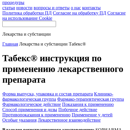
процедуры
статьи
новости
вопросы и ответы
о нас
контакты
Политика обработки ПД
Согласие на обработку ПД
Согласие
на использование Cookie
Лекарства и субстанции
Главная
Лекарства и субстанции
Табекс®
Табекс® инструкция по
применению лекарственного
препарата
Форма выпуска, упаковка и состав препарата
Клинико-
фармакологическая группа
Фармако-терапевтическая группа
Фармакологическое действие
Показания к применению
Способ применения и дозы
Побочное действие
Противопоказания к применению
Применение у детей
Особые указания
Лекарственное взаимодействие
Владелец регистрационного удостоверения:
SOPHARMA,