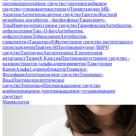
противопротозойное средство+противогрибковое
средство+глюкокортикостероид)
Триметазидин МВ-
Акрихин
Антигипоксантное средство
Таргезол
Костной
резорбции ингибитор - бисфосфонат
Такролимус-
Тева
Иммунодепрессивное средство
Тарцефоксим
Антибиотик,
цефалоспорин
Такс-О-Бид
Антибиотик,
цефалоспорин
Тейкопланин
Антибиотик,
гликопептид
Танацехол®
Желчегонное средство растительного
происхождения
Трактен-Н
Противовирусное [ВИЧ]
средство
Тантордио
Ангиотензина II рецепторов
антагонист
Тизин® Классик
Противоконгестивное средство -
вазоконстриктор (альфа-адреномиметик)
Тамсулозин
Канон
Альфа1-адреноблокатор
Тиамазол-
Филофарм
Антитиреоидное средство
Топирамат-
Виал
Противоэпилептическое
средство
Терпинкод
Противокашлевое средство
комбинированное (противокашлевое+отхаркивающее
средство)
Маммология