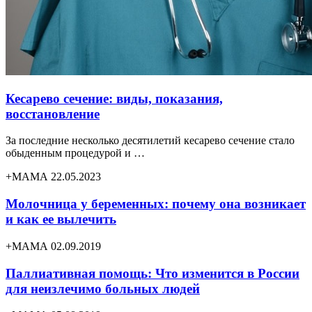
Кесарево сечение: виды, показания,
восстановление
За последние несколько десятилетий кесарево сечение стало
обыденным процедурой и …
+МАМА 22.05.2023
Молочница у беременных: почему она возникает
и как ее вылечить
+МАМА 02.09.2019
Паллиативная помощь: Что изменится в России
для неизлечимо больных людей