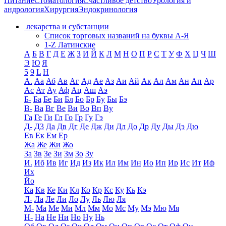
Питание
Стоматология
Счастливое детство
Урология и
андрология
Хирургия
Эндокринология
лекарства и субстанции
Список торговых названий на буквы А-Я
1-Z Латинские
А
Б
В
Г
Д
Е
Ж
З
И
Й
К
Л
М
Н
О
П
Р
С
Т
У
Ф
Х
Ц
Ч
Ш
Э
Ю
Я
5
9
L
H
А.
Аа
Аб
Ав
Аг
Ад
Ае
Аз
Аи
Ай
Ак
Ал
Ам
Ан
Ап
Ар
Ас
Ат
Ау
Аф
Ац
Аш
Аэ
Б-
Ба
Бе
Би
Бл
Бо
Бр
Бу
Бы
Бэ
В-
Ва
Вг
Ве
Ви
Во
Вп
Ву
Га
Ге
Ги
Гл
Го
Гр
Гу
Гэ
Д-
Д3
Да
Дв
Дг
Де
Дж
Ди
Дл
До
Др
Ду
Ды
Дэ
Дю
Ев
Ек
Ем
Ер
Жа
Же
Жи
Жо
За
Зв
Зе
Зи
Зм
Зо
Зу
И.
Иб
Ив
Иг
Ид
Из
Ик
Ил
Им
Ин
Ио
Ип
Ир
Ис
Ит
Иф
Их
Йо
Ка
Кв
Ке
Ки
Кл
Ко
Кр
Кс
Ку
Кь
Кэ
Л-
Ла
Ле
Ли
Ло
Лу
Ль
Лю
Ля
М-
Ма
Ме
Ми
Мл
Мм
Мо
Мс
Му
Мэ
Мю
Мя
Н-
На
Не
Ни
Но
Ну
Нь