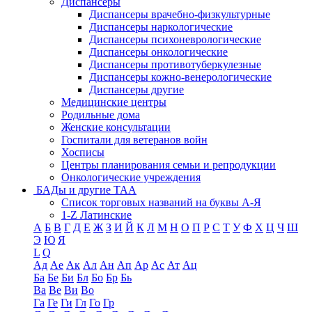
Диспансеры
Диспансеры врачебно-физкультурные
Диспансеры наркологические
Диспансеры психоневрологические
Диспансеры онкологические
Диспансеры противотуберкулезные
Диспансеры кожно-венерологические
Диспансеры другие
Медицинские центры
Родильные дома
Женские консультации
Госпитали для ветеранов войн
Хосписы
Центры планирования семьи и репродукции
Онкологические учреждения
БАДы и другие ТАА
Список торговых названий на буквы А-Я
1-Z Латинские
А
Б
В
Г
Д
Е
Ж
З
И
Й
К
Л
М
Н
О
П
Р
С
Т
У
Ф
Х
Ц
Ч
Ш
Э
Ю
Я
L
Q
Ад
Ае
Ак
Ал
Ан
Ап
Ар
Ас
Ат
Ац
Ба
Бе
Би
Бл
Бо
Бр
Бь
Ва
Ве
Ви
Во
Га
Ге
Ги
Гл
Го
Гр