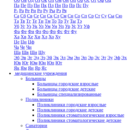
Об
Ов
Од
Оз
Ок
Ол
Ом
Он
Оп
Ор
Ос
От
Оф
Оц
Па
Пе
Пз
Пи
Пк
Пл
Пн
По
Пр
Пс
Пу
Р-
Ра
Ре
Ри
Ро
Ру
Ры
Рэ
Ря
Са
Сб
Св
Се
Си
Ск
Сл
См
Сн
Со
Сп
Ср
Ст
Су
Сы
Сю
Та
Тв
Тг
Те
Ти
Тм
То
Тр
Ту
Ты
Тэ
Уб
Уг
Уз
Ук
Ул
Ум
Ун
Уп
Ур
Ус
Ут
Уф
Фа
Фе
Фи
Фл
Фо
Фр
Фс
Фт
Фу
Ха
Хв
Хе
Хи
Хл
Хо
Ху
Це
Ци
Цф
Ча
Че
Чи
Ша
Шв
Ши
Шу
Эб
Эв
Эг
Эд
Эз
Эй
Эк
Эл
Эм
Эн
Эп
Эр
Эс
Эт
Эу
Эф
Эх
Юв
Юг
Юм
Юн
Юп
Ют
Як
Ям
Ян
Яр
Яс
медицинские учреждения
Больницы
Больницы городские взрослые
Больницы городские детские
Больницы специализированные
Поликлиники
Поликлиники городские взрослые
Поликлиники городские детские
Поликлиники стоматологические взрослые
Поликлиники стоматологические детские
Санатории