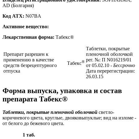
AD (Болгария)
Код ATX:
N07BA
Активное вещество:
Лекарственная форма:
Табекс®
Таблетки, покрытые
Препарат разрешен к
пленочной оболочкой
применению в качестве
рег. №: П N016219/01
®
Табекс
средств безрецептурного
от 05.02.10
- Бессрочно
отпуска
Дата перерегистрации:
26.03.15
Форма выпуска, упаковка и состав
препарата Табекс®
Таблетки, покрытые пленочной оболочкой
светло-
коричневого цвета, круглые, двояковыпуклые; вид на изломе -
от белого до бежевого цвета.
1 таб.