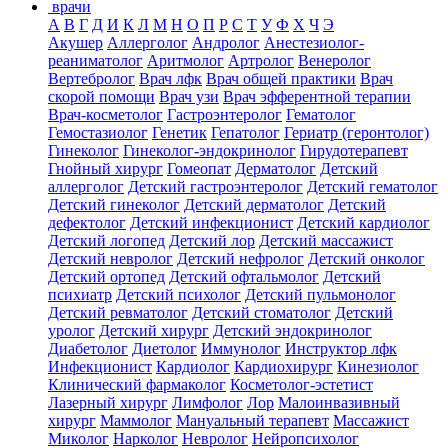
врачи
А
В
Г
Д
И
К
Л
М
Н
О
П
Р
С
Т
У
Ф
Х
Ч
Э
Акушер
Аллерголог
Андролог
Анестезиолог-
реаниматолог
Аритмолог
Артролог
Венеролог
Вертебролог
Врач лфк
Врач общей практики
Врач
скорой помощи
Врач узи
Врач эфферентной терапии
Врач-косметолог
Гастроэнтеролог
Гематолог
Гемостазиолог
Генетик
Гепатолог
Гериатр (геронтолог)
Гинеколог
Гинеколог-эндокринолог
Гирудотерапевт
Гнойный хирург
Гомеопат
Дерматолог
Детский
аллерголог
Детский гастроэнтеролог
Детский гематолог
Детский гинеколог
Детский дерматолог
Детский
дефектолог
Детский инфекционист
Детский кардиолог
Детский логопед
Детский лор
Детский массажист
Детский невролог
Детский нефролог
Детский онколог
Детский ортопед
Детский офтальмолог
Детский
психиатр
Детский психолог
Детский пульмонолог
Детский ревматолог
Детский стоматолог
Детский
уролог
Детский хирург
Детский эндокринолог
Диабетолог
Диетолог
Иммунолог
Инструктор лфк
Инфекционист
Кардиолог
Кардиохирург
Кинезиолог
Клинический фармаколог
Косметолог-эстетист
Лазерный хирург
Лимфолог
Лор
Малоинвазивный
хирург
Маммолог
Мануальный терапевт
Массажист
Миколог
Нарколог
Невролог
Нейропсихолог