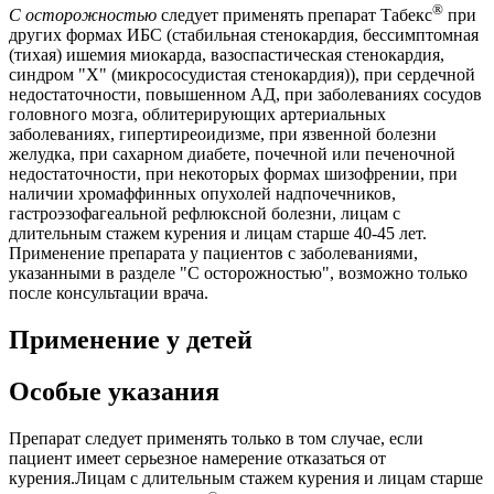
®
С осторожностью
следует применять препарат Табекс
при
других формах ИБС (стабильная стенокардия, бессимптомная
(тихая) ишемия миокарда, вазоспастическая стенокардия,
синдром "X" (микрососудистая стенокардия)), при сердечной
недостаточности, повышенном АД, при заболеваниях сосудов
головного мозга, облитерирующих артериальных
заболеваниях, гипертиреоидизме, при язвенной болезни
желудка, при сахарном диабете, почечной или печеночной
недостаточности, при некоторых формах шизофрении, при
наличии хромаффинных опухолей надпочечников,
гастроэзофагеальной рефлюксной болезни, лицам с
длительным стажем курения и лицам старше 40-45 лет.
Применение препарата у пациентов с заболеваниями,
указанными в разделе "С осторожностью", возможно только
после консультации врача.
Применение у детей
Особые указания
Препарат следует применять только в том случае, если
пациент имеет серьезное намерение отказаться от
курения.Лицам с длительным стажем курения и лицам старше