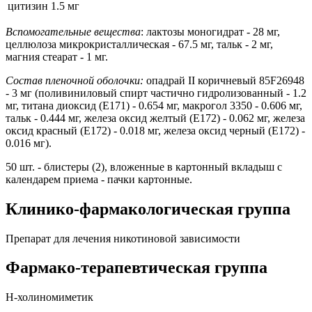
цитизин
1.5 мг
Вспомогательные вещества
: лактозы моногидрат - 28 мг,
целлюлоза микрокристаллическая - 67.5 мг, тальк - 2 мг,
магния стеарат - 1 мг.
Состав пленочной оболочки:
опадрай II коричневый 85F26948
- 3 мг (поливиниловый спирт частично гидролизованный - 1.2
мг, титана диоксид (Е171) - 0.654 мг, макрогол 3350 - 0.606 мг,
тальк - 0.444 мг, железа оксид желтый (Е172) - 0.062 мг, железа
оксид красный (Е172) - 0.018 мг, железа оксид черный (Е172) -
0.016 мг).
50 шт. - блистеры (2), вложенные в картонный вкладыш с
календарем приема - пачки картонные.
Клинико-фармакологическая группа
Препарат для лечения никотиновой зависимости
Фармако-терапевтическая группа
Н-холиномиметик