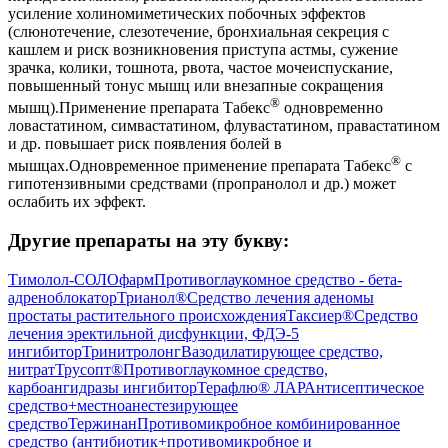
усиление холиномиметических побочных эффектов
(слюнотечение, слезотечение, бронхиальная секреция с
кашлем и риск возникновения приступа астмы, сужение
зрачка, колики, тошнота, рвота, частое мочеиспускание,
повышенный тонус мышц или внезапные сокращения
®
мышц).Применение препарата Табекс
одновременно
ловастатином, симвастатином, флувастатином, правастатином
и др. повышает риск появления болей в
®
мышцах.Одновременное применение препарата Табекс
с
гипотензивными средствами (пропранолол и др.) может
ослабить их эффект.
Другие препараты на эту букву:
Тимолол-СОЛОфарм
Противоглаукомное средство - бета-
адреноблокатор
Трианол®
Средство лечения аденомы
простаты растительного происхождения
Таксиер®
Средство
лечения эректильной дисфункции, ФДЭ-5
ингибитор
Тринитролонг
Вазодилатирующее средство,
нитрат
Трусопт®
Противоглаукомное средство,
карбоангидразы ингибитор
Терафлю® ЛАР
Антисептическое
средство+местноанестезирующее
средство
Тержинан
Противомикробное комбинированное
средство (антибиотик+противомикробное и