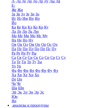
Д-
Да
Де
Ди
До
Др
Ду
Ды
Дя
Е-
Же
Жи
За
Зв
Зд
Зе
Зи
Зо
Иг
Из
Им
Ин
Ип
Йо
Ка
Ке
Ки
Кл
Ко
Кр
Ку
Ла
Ле
Ли
Ль
Лю
Ма
Ме
Ми
Мо
Мс
Му
На
Не
Но
Ну
Ов
Ок
Ол
Ом
Оп
Ор
Ос
Оч
Па
Пе
Пи
Пл
По
Пр
Пс
Пу
Ра
Ре
Ри
Ру
Ры
Са
Св
Се
Си
Ск
Со
Сп
Ср
Ст
Су
Та
Те
Ти
Тр
Ту
Ты
Ул
Ур
Фа
Фе
Фи
Фл
Фо
Фр
Фу
Фэ
Ха
Хв
Хе
Хи
Хо
Це
Ци
Ча
Че
Ша
Ши
Эй
Эк
Эл
Эн
Эр
Эс
Юн
Ян
анализы и процедуры