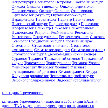
Нейрохирург
Неонатолог
Нефролог
Ожоговый хирург
Онколог
Онколог-гинеколог
Онколог-дерматолог
Онколог-уролог
Ортопед
Остеопат
Отоневролог
Офтальмолог (окулист)
Офтальмолог-хирург
Парадонтолог
Паразитолог
Педиатр
Перинатолог
Пластический хирург
Подолог (подиатр)
Проктолог
Профпатолог
Психиатр
Психолог
Психотерапевт
Пульмонолог
Радиолог
Реабилитолог
Ревматолог
Рентгенолог
Репродуктолог
Рефлексотерапевт
Сексолог
Сомнолог
Сосудистый хирург
Спортивный врач
Стоматолог
Стоматолог-гигиенист
Стоматолог-
имплантолог
Стоматолог-ортодонт
Стоматолог-ортопед
Стоматолог-хирург
Судебно-медицинский эксперт
Сурдолог
Терапевт
Торакальный онколог
Торакальный
хирург
Травматолог
Трансфузиолог
Трихолог
Уролог
Физиотерапевт
Флеболог
Фониатр
Фтизиатр
Функциональный диагност
Химиотерапевт
Хирург
Хирург-эндокринолог
Челюстно-лицевой хирург
Эмбриолог
Эндокринолог
Эндоскопист
Эпилептолог
календарь беременности
календарь беременности
лекарства и субстанции
БАДы и
другие ТАА
медицинские учреждения
врачи
анализы и