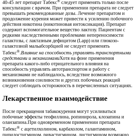
®
40-45 лет препарат Табекс
следует применять только после
консультации с врачом. При применении препарата не следует
превышать рекомендованные дозы. Лечение препаратом и
продолжение курения может привести к усилению побочного
действия никотина (никотиновая интоксикация). Препарат
содержит вспомогательное вещество лактозу. Пациентам с
редкими наследственными проблемами непереносимости
галактозы, с лактазным дефицитом (Lapp) или глюкозо-
галактозной мальабсорбцией не следует применять
®
Табекс
.
Влияние на способность управлять транспортными
средствами и механизмами
Хотя на фоне применения
препарата какого-либо отрицательного влияния на
способность управлять автотранспортом и работу с
механизмами не наблюдалось, вследствие возможного
возникновения сонливости и других побочных реакций
следует соблюдать осторожность в перечисленных ситуациях.
Лекарственное взаимодействие
После прекращения табакокурения могут усиливаться
побочные эффекты теофиллина, ропинирола, клозапина и
оланзапина.При одновременном применении препарата
®
Табекс
с ацетилхолином, карбахолом, галантамином,
пиридостигмином, ривастигмином, дистигмином возможно