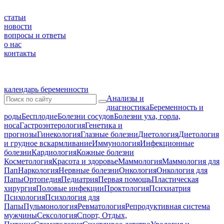
статьи
новости
вопросы и ответы
о нас
контакты
календарь беременности
Анализы и
диагностика
Беременность и
роды
Бесплодие
Болезни сосудов
Болезни уха, горла,
носа
Гастроэнтерология
Генетика и
прогнозы
Гинекология
Глазные болезни
Диетология
Диетология
и грудное вскармливание
Иммунология
Инфекционные
болезни
Кардиология
Кожные болезни
Косметология
Красота и здоровье
Маммология
Маммология для
Пап
Наркология
Нервные болезни
Онкология
Онкология для
Папы
Ортопедия
Педиатрия
Первая помощь
Пластическая
хирургия
Половые инфекции
Проктология
Психиатрия
Психология
Психология для
Папы
Пульмонология
Ревматология
Репродуктивная система
мужчины
Сексология
Спорт, Отдых,