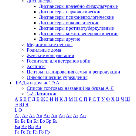
Диспансеры
Диспансеры врачебно-физкультурные
Диспансеры наркологические
Диспансеры психоневрологические
Диспансеры онкологические
Диспансеры противотуберкулезные
Диспансеры кожно-венерологические
Диспансеры другие
Медицинские центры
Родильные дома
Женские консультации
Госпитали для ветеранов войн
Хосписы
Центры планирования семьи и репродукции
Онкологические учреждения
БАДы и другие ТАА
Список торговых названий на буквы А-Я
1-Z Латинские
А
Б
В
Г
Д
Е
Ж
З
И
Й
К
Л
М
Н
О
П
Р
С
Т
У
Ф
Х
Ц
Ч
Ш
Э
Ю
Я
L
Q
Ад
Ае
Ак
Ал
Ан
Ап
Ар
Ас
Ат
Ац
Ба
Бе
Би
Бл
Бо
Бр
Бь
Ва
Ве
Ви
Во
Га
Ге
Ги
Гл
Го
Гр