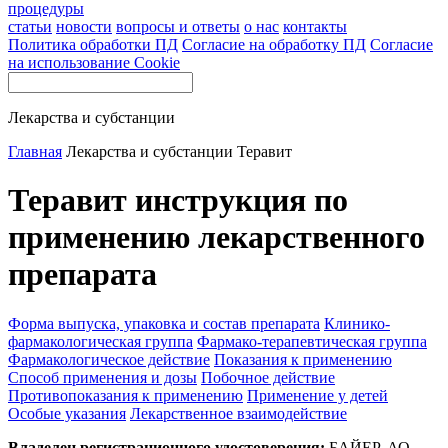
процедуры
статьи
новости
вопросы и ответы
о нас
контакты
Политика обработки ПД
Согласие на обработку ПД
Согласие
на использование Cookie
Лекарства и субстанции
Главная
Лекарства и субстанции
Теравит
Теравит инструкция по
применению лекарственного
препарата
Форма выпуска, упаковка и состав препарата
Клинико-
фармакологическая группа
Фармако-терапевтическая группа
Фармакологическое действие
Показания к применению
Способ применения и дозы
Побочное действие
Противопоказания к применению
Применение у детей
Особые указания
Лекарственное взаимодействие
Владелец регистрационного удостоверения:
БАЙЕР, АО