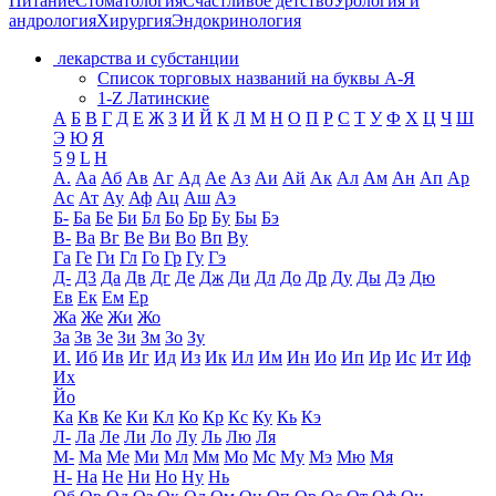
Питание
Стоматология
Счастливое детство
Урология и
андрология
Хирургия
Эндокринология
лекарства и субстанции
Список торговых названий на буквы А-Я
1-Z Латинские
А
Б
В
Г
Д
Е
Ж
З
И
Й
К
Л
М
Н
О
П
Р
С
Т
У
Ф
Х
Ц
Ч
Ш
Э
Ю
Я
5
9
L
H
А.
Аа
Аб
Ав
Аг
Ад
Ае
Аз
Аи
Ай
Ак
Ал
Ам
Ан
Ап
Ар
Ас
Ат
Ау
Аф
Ац
Аш
Аэ
Б-
Ба
Бе
Би
Бл
Бо
Бр
Бу
Бы
Бэ
В-
Ва
Вг
Ве
Ви
Во
Вп
Ву
Га
Ге
Ги
Гл
Го
Гр
Гу
Гэ
Д-
Д3
Да
Дв
Дг
Де
Дж
Ди
Дл
До
Др
Ду
Ды
Дэ
Дю
Ев
Ек
Ем
Ер
Жа
Же
Жи
Жо
За
Зв
Зе
Зи
Зм
Зо
Зу
И.
Иб
Ив
Иг
Ид
Из
Ик
Ил
Им
Ин
Ио
Ип
Ир
Ис
Ит
Иф
Их
Йо
Ка
Кв
Ке
Ки
Кл
Ко
Кр
Кс
Ку
Кь
Кэ
Л-
Ла
Ле
Ли
Ло
Лу
Ль
Лю
Ля
М-
Ма
Ме
Ми
Мл
Мм
Мо
Мс
Му
Мэ
Мю
Мя
Н-
На
Не
Ни
Но
Ну
Нь