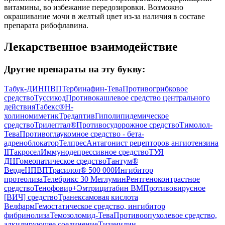
витамины, во избежание передозировки. Возможно
окрашивание мочи в желтый цвет из-за наличия в составе
препарата рибофлавина.
Лекарственное взаимодействие
Другие препараты на эту букву:
Табук-ДИ
НПВП
Тербинафин-Тева
Противогрибковое
средство
Туссикод
Противокашлевое средство центрального
действия
Табекс®
Н-
холиномиметик
Тредаптив
Гиполипидемическое
средство
Трилептал®
Противосудорожное средство
Тимолол-
Тева
Противоглаукомное средство - бета-
адреноблокатор
Телпрес
Антагонист рецепторов ангиотензина
II
Такросел
Иммунодепрессивное средство
ТУЯ
ДН
Гомеопатическое средство
Тантум®
Верде
НПВП
Трасилол® 500 000
Ингибитор
протеолиза
Телебрикс 30 Меглумин
Рентгеноконтрастное
средство
Тенофовир+Эмтрицитабин ВМ
Противовирусное
[ВИЧ] средство
Транексамовая кислота
Велфарм
Гемостатическое средство, ингибитор
фибринолиза
Темозоломид-Тева
Противоопухолевое средство,
алкилирующее соединение
Тизанидин-