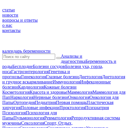
статьи
новости
вопросы и ответы
о нас
контакты
календарь беременности
Анализы и
диагностика
Беременность и
роды
Бесплодие
Болезни сосудов
Болезни уха, горла,
носа
Гастроэнтерология
Генетика и
прогнозы
Гинекология
Глазные болезни
Диетология
Диетология
и грудное вскармливание
Иммунология
Инфекционные
болезни
Кардиология
Кожные болезни
Косметология
Красота и здоровье
Маммология
Маммология для
Пап
Наркология
Нервные болезни
Онкология
Онкология для
Папы
Ортопедия
Педиатрия
Первая помощь
Пластическая
хирургия
Половые инфекции
Проктология
Психиатрия
Психология
Психология для
Папы
Пульмонология
Ревматология
Репродуктивная система
мужчины
Сексология
Спорт, Отдых,