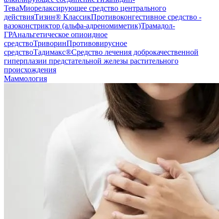
Тева
Миорелаксирующее средство центрального
действия
Тизин® Классик
Противоконгестивное средство -
вазоконстриктор (альфа-адреномиметик)
Трамадол-
ГР
Анальгетическое опиоидное
средство
Триворин
Противовирусное
средство
Тадимакс®
Средство лечения доброкачественной
гиперплазии предстательной железы растительного
происхождения
Маммология