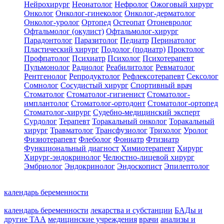
Нейрохирург
Неонатолог
Нефролог
Ожоговый хирург
Онколог
Онколог-гинеколог
Онколог-дерматолог
Онколог-уролог
Ортопед
Остеопат
Отоневролог
Офтальмолог (окулист)
Офтальмолог-хирург
Парадонтолог
Паразитолог
Педиатр
Перинатолог
Пластический хирург
Подолог (подиатр)
Проктолог
Профпатолог
Психиатр
Психолог
Психотерапевт
Пульмонолог
Радиолог
Реабилитолог
Ревматолог
Рентгенолог
Репродуктолог
Рефлексотерапевт
Сексолог
Сомнолог
Сосудистый хирург
Спортивный врач
Стоматолог
Стоматолог-гигиенист
Стоматолог-
имплантолог
Стоматолог-ортодонт
Стоматолог-ортопед
Стоматолог-хирург
Судебно-медицинский эксперт
Сурдолог
Терапевт
Торакальный онколог
Торакальный
хирург
Травматолог
Трансфузиолог
Трихолог
Уролог
Физиотерапевт
Флеболог
Фониатр
Фтизиатр
Функциональный диагност
Химиотерапевт
Хирург
Хирург-эндокринолог
Челюстно-лицевой хирург
Эмбриолог
Эндокринолог
Эндоскопист
Эпилептолог
календарь беременности
календарь беременности
лекарства и субстанции
БАДы и
другие ТАА
медицинские учреждения
врачи
анализы и