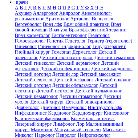
врачи
А
В
Г
Д
И
К
Л
М
Н
О
П
Р
С
Т
У
Ф
Х
Ч
Э
Акушер
Аллерголог
Андролог
Анестезиолог-
реаниматолог
Аритмолог
Артролог
Венеролог
Вертебролог
Врач лфк
Врач общей практики
Врач
скорой помощи
Врач узи
Врач эфферентной терапии
Врач-косметолог
Гастроэнтеролог
Гематолог
Гемостазиолог
Генетик
Гепатолог
Гериатр (геронтолог)
Гинеколог
Гинеколог-эндокринолог
Гирудотерапевт
Гнойный хирург
Гомеопат
Дерматолог
Детский
аллерголог
Детский гастроэнтеролог
Детский гематолог
Детский гинеколог
Детский дерматолог
Детский
дефектолог
Детский инфекционист
Детский кардиолог
Детский логопед
Детский лор
Детский массажист
Детский невролог
Детский нефролог
Детский онколог
Детский ортопед
Детский офтальмолог
Детский
психиатр
Детский психолог
Детский пульмонолог
Детский ревматолог
Детский стоматолог
Детский
уролог
Детский хирург
Детский эндокринолог
Диабетолог
Диетолог
Иммунолог
Инструктор лфк
Инфекционист
Кардиолог
Кардиохирург
Кинезиолог
Клинический фармаколог
Косметолог-эстетист
Лазерный хирург
Лимфолог
Лор
Малоинвазивный
хирург
Маммолог
Мануальный терапевт
Массажист
Миколог
Нарколог
Невролог
Нейропсихолог