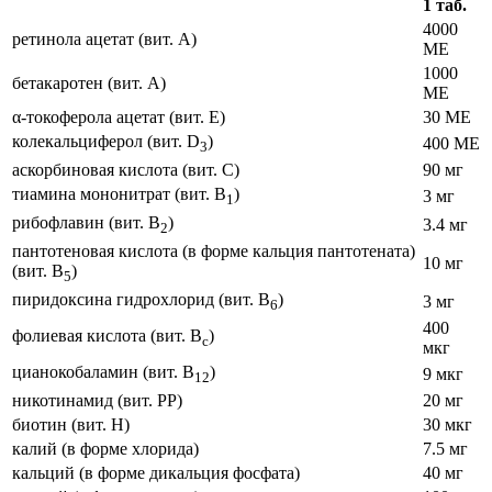
1 таб.
4000
ретинола ацетат (вит. А)
МЕ
1000
бетакаротен (вит. А)
МЕ
α-токоферола ацетат (вит. E)
30 МЕ
колекальциферол (вит. D
)
400 МЕ
3
аскорбиновая кислота (вит. С)
90 мг
тиамина мононитрат (вит. B
)
3 мг
1
рибофлавин (вит. B
)
3.4 мг
2
пантотеновая кислота (в форме кальция пантотената)
10 мг
(вит. В
)
5
пиридоксина гидрохлорид (вит. B
)
3 мг
6
400
фолиевая кислота (вит. B
)
c
мкг
цианокобаламин (вит. B
)
9 мкг
12
никотинамид (вит. PP)
20 мг
биотин (вит. Н)
30 мкг
калий (в форме хлорида)
7.5 мг
кальций (в форме дикальция фосфата)
40 мг