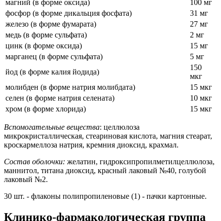
магний (в форме оксида)
100 мг
фосфор (в форме дикальция фосфата)
31 мг
железо (в форме фумарата)
27 мг
медь (в форме сульфата)
2 мг
цинк (в форме оксида)
15 мг
марганец (в форме сульфата)
5 мг
150
йод (в форме калия йодида)
мкг
молибден (в форме натрия молибдата)
15 мкг
селен (в форме натрия селената)
10 мкг
хром (в форме хлорида)
15 мкг
Вспомогательные вещества
: целлюлоза
микрокристаллическая, стеариновая кислота, магния стеарат,
кроскармеллоза натрия, кремния диоксид, крахмал.
Состав оболочки:
желатин, гидроксипропилметилцеллюлоза,
маннитол, титана диоксид, красный лаковый №40, голубой
лаковый №2.
30 шт. - флаконы полипропиленовые (1) - пачки картонные.
Клинико-фармакологическая группа