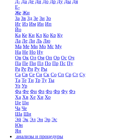
Д-
Да
Де
Ди
До
Др
Ду
Ды
Дя
Е-
Же
Жи
За
Зв
Зд
Зе
Зи
Зо
Иг
Из
Им
Ин
Ип
Йо
Ка
Ке
Ки
Кл
Ко
Кр
Ку
Ла
Ле
Ли
Ль
Лю
Ма
Ме
Ми
Мо
Мс
Му
На
Не
Но
Ну
Ов
Ок
Ол
Ом
Оп
Ор
Ос
Оч
Па
Пе
Пи
Пл
По
Пр
Пс
Пу
Ра
Ре
Ри
Ру
Ры
Са
Св
Се
Си
Ск
Со
Сп
Ср
Ст
Су
Та
Те
Ти
Тр
Ту
Ты
Ул
Ур
Фа
Фе
Фи
Фл
Фо
Фр
Фу
Фэ
Ха
Хв
Хе
Хи
Хо
Це
Ци
Ча
Че
Ша
Ши
Эй
Эк
Эл
Эн
Эр
Эс
Юн
Ян
анализы и процедуры