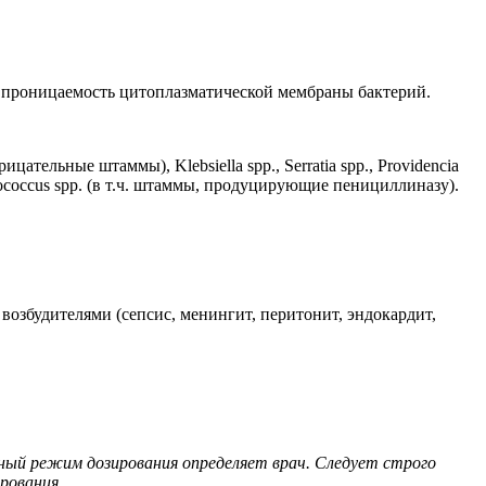
и проницаемость цитоплазматической мембраны бактерий.
ательные штаммы), Klebsiella spp., Serratia spp., Providencia
phylococcus spp. (в т.ч. штаммы, продуцирующие пенициллиназу).
збудителями (сепсис, менингит, перитонит, эндокардит,
ный режим дозирования определяет врач. Следует строго
рования.