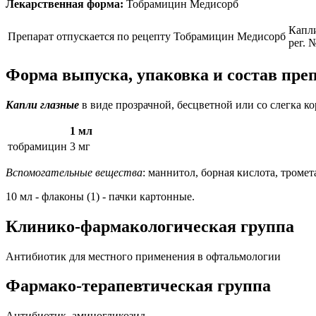
Лекарственная форма:
Тобрамицин Медисорб
Капл
Препарат отпускается по рецепту
Тобрамицин Медисорб
рег. 
Форма выпуска, упаковка и состав пр
Капли глазные
в виде прозрачной, бесцветной или со слегка к
1 мл
тобрамицин
3 мг
Вспомогательные вещества
: маннитол, борная кислота, тромет
10 мл - флаконы (1) - пачки картонные.
Клинико-фармакологическая группа
Антибиотик для местного применения в офтальмологии
Фармако-терапевтическая группа
Антибиотик, аминогликозид