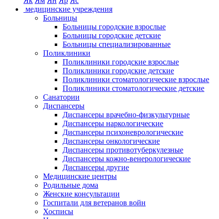
Як
Ям
Ян
Яр
Яс
медицинские учреждения
Больницы
Больницы городские взрослые
Больницы городские детские
Больницы специализированные
Поликлиники
Поликлиники городские взрослые
Поликлиники городские детские
Поликлиники стоматологические взрослые
Поликлиники стоматологические детские
Санатории
Диспансеры
Диспансеры врачебно-физкультурные
Диспансеры наркологические
Диспансеры психоневрологические
Диспансеры онкологические
Диспансеры противотуберкулезные
Диспансеры кожно-венерологические
Диспансеры другие
Медицинские центры
Родильные дома
Женские консультации
Госпитали для ветеранов войн
Хосписы