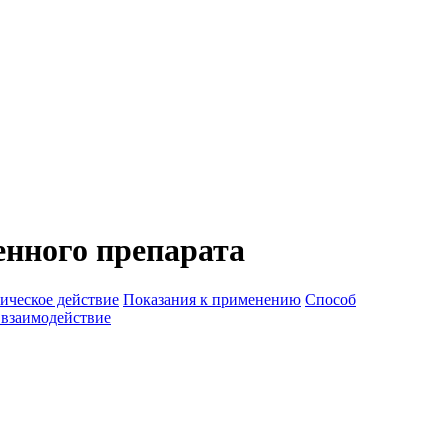
нного препарата
ическое действие
Показания к применению
Способ
 взаимодействие