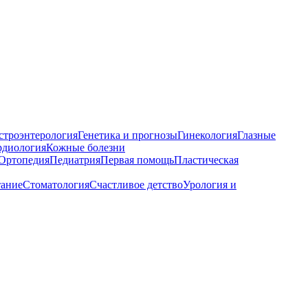
строэнтерология
Генетика и прогнозы
Гинекология
Глазные
рдиология
Кожные болезни
Ортопедия
Педиатрия
Первая помощь
Пластическая
тание
Стоматология
Счастливое детство
Урология и