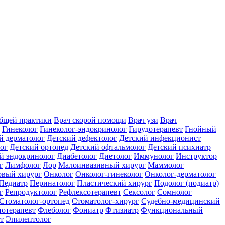
общей практики
Врач скорой помощи
Врач узи
Врач
Гинеколог
Гинеколог-эндокринолог
Гирудотерапевт
Гнойный
й дерматолог
Детский дефектолог
Детский инфекционист
ог
Детский ортопед
Детский офтальмолог
Детский психиатр
й эндокринолог
Диабетолог
Диетолог
Иммунолог
Инструктор
г
Лимфолог
Лор
Малоинвазивный хирург
Маммолог
вый хирург
Онколог
Онколог-гинеколог
Онколог-дерматолог
Педиатр
Перинатолог
Пластический хирург
Подолог (подиатр)
г
Репродуктолог
Рефлексотерапевт
Сексолог
Сомнолог
Стоматолог-ортопед
Стоматолог-хирург
Судебно-медицинский
отерапевт
Флеболог
Фониатр
Фтизиатр
Функциональный
т
Эпилептолог