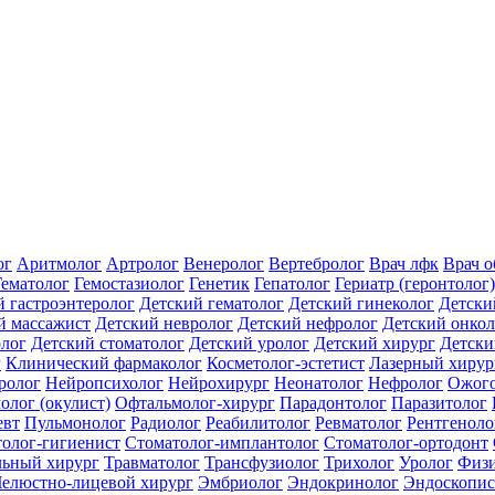
ог
Аритмолог
Артролог
Венеролог
Вертебролог
Врач лфк
Врач 
Гематолог
Гемостазиолог
Генетик
Гепатолог
Гериатр (геронтолог)
й гастроэнтеролог
Детский гематолог
Детский гинеколог
Детски
й массажист
Детский невролог
Детский нефролог
Детский онкол
олог
Детский стоматолог
Детский уролог
Детский хирург
Детски
г
Клинический фармаколог
Косметолог-эстетист
Лазерный хирур
ролог
Нейропсихолог
Нейрохирург
Неонатолог
Нефролог
Ожого
олог (окулист)
Офтальмолог-хирург
Парадонтолог
Паразитолог
евт
Пульмонолог
Радиолог
Реабилитолог
Ревматолог
Рентгеноло
олог-гигиенист
Стоматолог-имплантолог
Стоматолог-ортодонт
льный хирург
Травматолог
Трансфузиолог
Трихолог
Уролог
Физи
елюстно-лицевой хирург
Эмбриолог
Эндокринолог
Эндоскопис