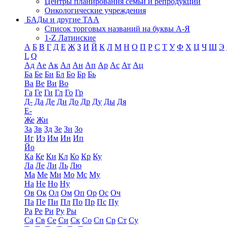
Центры планирования семьи и репродукции
Онкологические учреждения
БАДы и другие ТАА
Список торговых названий на буквы А-Я
1-Z Латинские
А
Б
В
Г
Д
Е
Ж
З
И
Й
К
Л
М
Н
О
П
Р
С
Т
У
Ф
Х
Ц
Ч
Ш
Э
L
Q
Ад
Ае
Ак
Ал
Ан
Ап
Ар
Ас
Ат
Ац
Ба
Бе
Би
Бл
Бо
Бр
Бь
Ва
Ве
Ви
Во
Га
Ге
Ги
Гл
Го
Гр
Д-
Да
Де
Ди
До
Др
Ду
Ды
Дя
Е-
Же
Жи
За
Зв
Зд
Зе
Зи
Зо
Иг
Из
Им
Ин
Ип
Йо
Ка
Ке
Ки
Кл
Ко
Кр
Ку
Ла
Ле
Ли
Ль
Лю
Ма
Ме
Ми
Мо
Мс
Му
На
Не
Но
Ну
Ов
Ок
Ол
Ом
Оп
Ор
Ос
Оч
Па
Пе
Пи
Пл
По
Пр
Пс
Пу
Ра
Ре
Ри
Ру
Ры
Са
Св
Се
Си
Ск
Со
Сп
Ср
Ст
Су