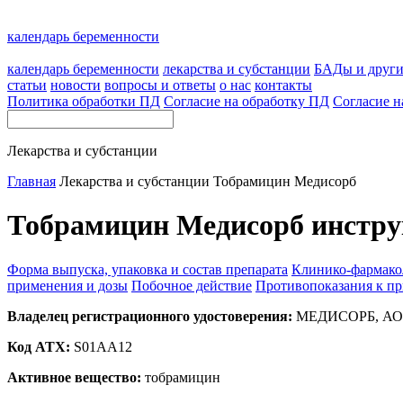
календарь беременности
календарь беременности
лекарства и субстанции
БАДы и друг
статьи
новости
вопросы и ответы
о нас
контакты
Политика обработки ПД
Согласие на обработку ПД
Согласие н
Лекарства и субстанции
Главная
Лекарства и субстанции
Тобрамицин Медисорб
Тобрамицин Медисорб инстру
Форма выпуска, упаковка и состав препарата
Клинико-фармако
применения и дозы
Побочное действие
Противопоказания к п
Владелец регистрационного удостоверения:
МЕДИСОРБ, АО (
Код ATX:
S01AA12
Активное вещество:
тобрамицин