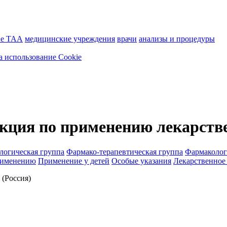
ие ТАА
медицинские учреждения
врачи
анализы и процедуры
а использование Cookie
кция по применению лекарстве
логическая группа
Фармако-терапевтическая группа
Фармаколог
рименению
Применение у детей
Особые указания
Лекарственное
Россия)