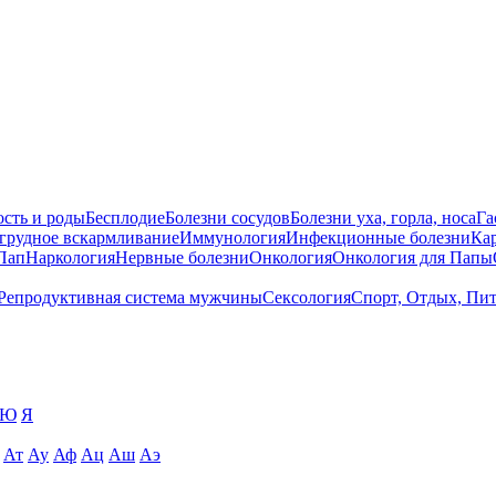
сть и роды
Бесплодие
Болезни сосудов
Болезни уха, горла, носа
Га
 грудное вскармливание
Иммунология
Инфекционные болезни
Ка
Пап
Наркология
Нервные болезни
Онкология
Онкология для Папы
Репродуктивная система мужчины
Сексология
Спорт, Отдых, Пи
Ю
Я
Ат
Ау
Аф
Ац
Аш
Аэ