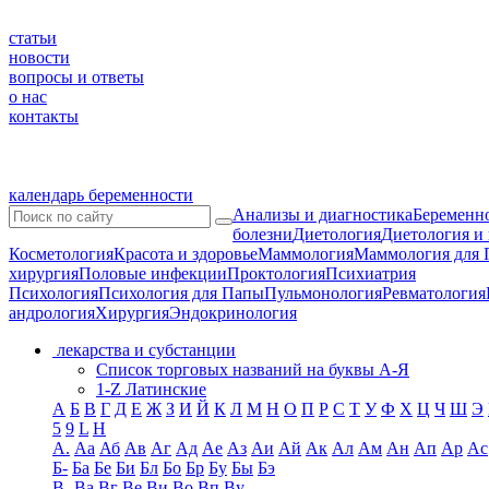
статьи
новости
вопросы и ответы
о нас
контакты
календарь беременности
Анализы и диагностика
Беременно
болезни
Диетология
Диетология и
Косметология
Красота и здоровье
Маммология
Маммология для 
хирургия
Половые инфекции
Проктология
Психиатрия
Психология
Психология для Папы
Пульмонология
Ревматология
андрология
Хирургия
Эндокринология
лекарства и субстанции
Список торговых названий на буквы А-Я
1-Z Латинские
А
Б
В
Г
Д
Е
Ж
З
И
Й
К
Л
М
Н
О
П
Р
С
Т
У
Ф
Х
Ц
Ч
Ш
Э
5
9
L
H
А.
Аа
Аб
Ав
Аг
Ад
Ае
Аз
Аи
Ай
Ак
Ал
Ам
Ан
Ап
Ар
Ас
Б-
Ба
Бе
Би
Бл
Бо
Бр
Бу
Бы
Бэ
В-
Ва
Вг
Ве
Ви
Во
Вп
Ву