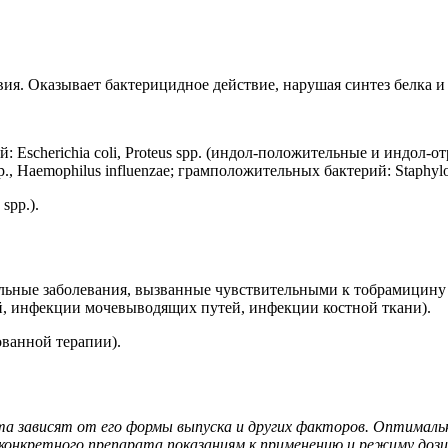
ия. Оказывает бактерицидное действие, нарушая синтез белка 
Escherichia coli, Proteus spp. (индол-положительные и индол-отриц
cter spp., Haemophilus influenzae; грамположительных бактерий: Sta
spp.).
ьные заболевания, вызванные чувствительными к тобрамицину во
, инфекции мочевыводящих путей, инфекции костной ткани).
ованной терапии).
та зависят от его формы выпуска и других факторов. Оптималь
онкретного препарата показаниям к применению и режиму дози