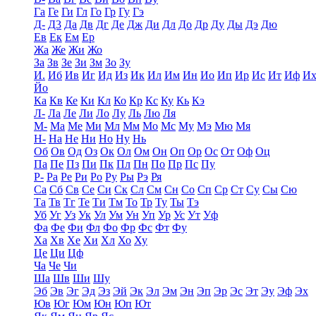
Га
Ге
Ги
Гл
Го
Гр
Гу
Гэ
Д-
Д3
Да
Дв
Дг
Де
Дж
Ди
Дл
До
Др
Ду
Ды
Дэ
Дю
Ев
Ек
Ем
Ер
Жа
Же
Жи
Жо
За
Зв
Зе
Зи
Зм
Зо
Зу
И.
Иб
Ив
Иг
Ид
Из
Ик
Ил
Им
Ин
Ио
Ип
Ир
Ис
Ит
Иф
И
Йо
Ка
Кв
Ке
Ки
Кл
Ко
Кр
Кс
Ку
Кь
Кэ
Л-
Ла
Ле
Ли
Ло
Лу
Ль
Лю
Ля
М-
Ма
Ме
Ми
Мл
Мм
Мо
Мс
Му
Мэ
Мю
Мя
Н-
На
Не
Ни
Но
Ну
Нь
Об
Ов
Од
Оз
Ок
Ол
Ом
Он
Оп
Ор
Ос
От
Оф
Оц
Па
Пе
Пз
Пи
Пк
Пл
Пн
По
Пр
Пс
Пу
Р-
Ра
Ре
Ри
Ро
Ру
Ры
Рэ
Ря
Са
Сб
Св
Се
Си
Ск
Сл
См
Сн
Со
Сп
Ср
Ст
Су
Сы
Сю
Та
Тв
Тг
Те
Ти
Тм
То
Тр
Ту
Ты
Тэ
Уб
Уг
Уз
Ук
Ул
Ум
Ун
Уп
Ур
Ус
Ут
Уф
Фа
Фе
Фи
Фл
Фо
Фр
Фс
Фт
Фу
Ха
Хв
Хе
Хи
Хл
Хо
Ху
Це
Ци
Цф
Ча
Че
Чи
Ша
Шв
Ши
Шу
Эб
Эв
Эг
Эд
Эз
Эй
Эк
Эл
Эм
Эн
Эп
Эр
Эс
Эт
Эу
Эф
Эх
Юв
Юг
Юм
Юн
Юп
Ют