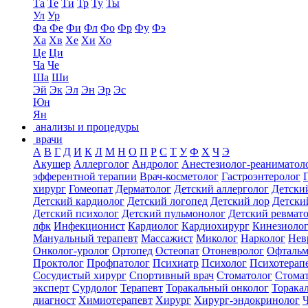
Та
Те
Ти
Тр
Ту
Ты
Ул
Ур
Фа
Фе
Фи
Фл
Фо
Фр
Фу
Фэ
Ха
Хв
Хе
Хи
Хо
Це
Ци
Ча
Че
Ша
Ши
Эй
Эк
Эл
Эн
Эр
Эс
Юн
Ян
анализы и процедуры
врачи
А
В
Г
Д
И
К
Л
М
Н
О
П
Р
С
Т
У
Ф
Х
Ч
Э
Акушер
Аллерголог
Андролог
Анестезиолог-реаниматол
эфферентной терапии
Врач-косметолог
Гастроэнтеролог
хирург
Гомеопат
Дерматолог
Детский аллерголог
Детски
Детский кардиолог
Детский логопед
Детский лор
Детски
Детский психолог
Детский пульмонолог
Детский ревмат
лфк
Инфекционист
Кардиолог
Кардиохирург
Кинезиоло
Мануальный терапевт
Массажист
Миколог
Нарколог
Нев
Онколог-уролог
Ортопед
Остеопат
Отоневролог
Офтальм
Проктолог
Профпатолог
Психиатр
Психолог
Психотерап
Сосудистый хирург
Спортивный врач
Стоматолог
Стомат
эксперт
Сурдолог
Терапевт
Торакальный онколог
Торака
диагност
Химиотерапевт
Хирург
Хирург-эндокринолог
Ч