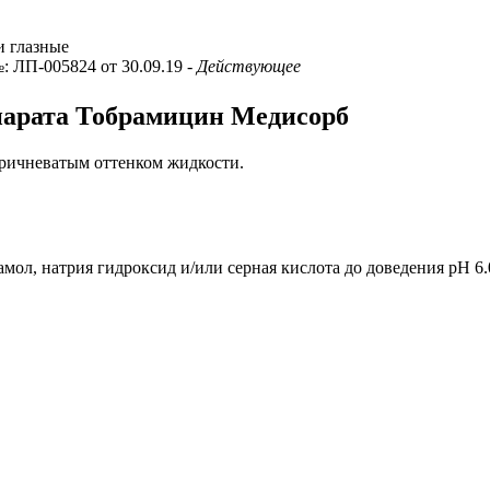
и глазные
№: ЛП-005824 от 30.09.19
- Действующее
епарата Тобрамицин Медисорб
оричневатым оттенком жидкости.
амол, натрия гидроксид и/или серная кислота до доведения рН 6.