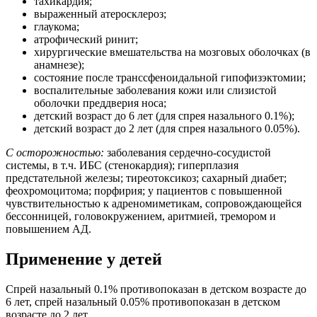
тахикардия;
выраженный атеросклероз;
глаукома;
атрофический ринит;
хирургические вмешательства на мозговых оболочках (в
анамнезе);
состояние после транссфеноидальной гипофизэктомии;
воспалительные заболевания кожи или слизистой
оболочки преддверия носа;
детский возраст до 6 лет (для спрея назального 0.1%);
детский возраст до 2 лет (для спрея назального 0.05%).
С осторожностью:
заболевания сердечно-сосудистой
системы, в т.ч. ИБС (стенокардия); гиперплазия
предстательной железы; тиреотоксикоз; сахарный диабет;
феохромоцитома; порфирия; у пациентов с повышенной
чувствительностью к адреномиметикам, сопровождающейся
бессонницей, головокружением, аритмией, тремором и
повышением АД.
Применение у детей
Спрей назальный 0.1% противопоказан в детском возрасте до
6 лет, спрей назальный 0.05% противопоказан в детском
возрасте до 2 лет.