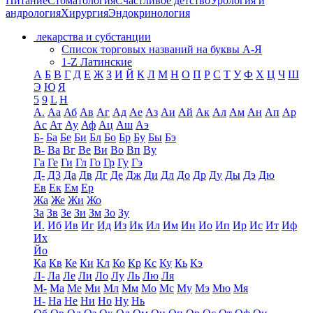
Питание
Стоматология
Счастливое детство
Урология и
андрология
Хирургия
Эндокринология
лекарства и субстанции
Список торговых названий на буквы А-Я
1-Z Латинские
А
Б
В
Г
Д
Е
Ж
З
И
Й
К
Л
М
Н
О
П
Р
С
Т
У
Ф
Х
Ц
Ч
Ш
Э
Ю
Я
5
9
L
H
А.
Аа
Аб
Ав
Аг
Ад
Ае
Аз
Аи
Ай
Ак
Ал
Ам
Ан
Ап
Ар
Ас
Ат
Ау
Аф
Ац
Аш
Аэ
Б-
Ба
Бе
Би
Бл
Бо
Бр
Бу
Бы
Бэ
В-
Ва
Вг
Ве
Ви
Во
Вп
Ву
Га
Ге
Ги
Гл
Го
Гр
Гу
Гэ
Д-
Д3
Да
Дв
Дг
Де
Дж
Ди
Дл
До
Др
Ду
Ды
Дэ
Дю
Ев
Ек
Ем
Ер
Жа
Же
Жи
Жо
За
Зв
Зе
Зи
Зм
Зо
Зу
И.
Иб
Ив
Иг
Ид
Из
Ик
Ил
Им
Ин
Ио
Ип
Ир
Ис
Ит
Иф
Их
Йо
Ка
Кв
Ке
Ки
Кл
Ко
Кр
Кс
Ку
Кь
Кэ
Л-
Ла
Ле
Ли
Ло
Лу
Ль
Лю
Ля
М-
Ма
Ме
Ми
Мл
Мм
Мо
Мс
Му
Мэ
Мю
Мя
Н-
На
Не
Ни
Но
Ну
Нь