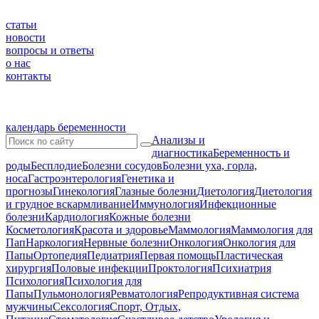
статьи
новости
вопросы и ответы
о нас
контакты
календарь беременности
Анализы и
диагностика
Беременность и
роды
Бесплодие
Болезни сосудов
Болезни уха, горла,
носа
Гастроэнтерология
Генетика и
прогнозы
Гинекология
Глазные болезни
Диетология
Диетология
и грудное вскармливание
Иммунология
Инфекционные
болезни
Кардиология
Кожные болезни
Косметология
Красота и здоровье
Маммология
Маммология для
Пап
Наркология
Нервные болезни
Онкология
Онкология для
Папы
Ортопедия
Педиатрия
Первая помощь
Пластическая
хирургия
Половые инфекции
Проктология
Психиатрия
Психология
Психология для
Папы
Пульмонология
Ревматология
Репродуктивная система
мужчины
Сексология
Спорт, Отдых,