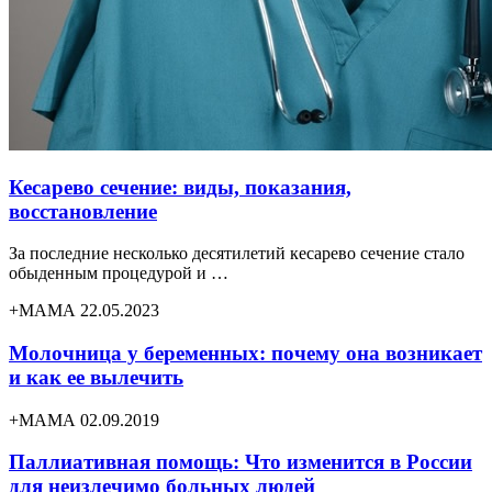
Кесарево сечение: виды, показания,
восстановление
За последние несколько десятилетий кесарево сечение стало
обыденным процедурой и …
+МАМА 22.05.2023
Молочница у беременных: почему она возникает
и как ее вылечить
+МАМА 02.09.2019
Паллиативная помощь: Что изменится в России
для неизлечимо больных людей