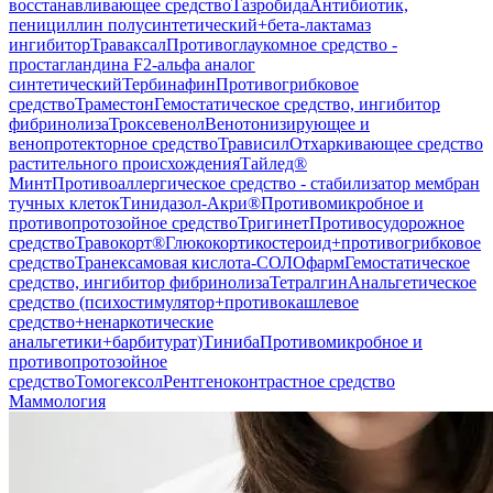
восстанавливающее средство
Тазробида
Антибиотик,
пенициллин полусинтетический+бета-лактамаз
ингибитор
Траваксал
Противоглаукомное средство -
простагландина F2-альфа аналог
синтетический
Тербинафин
Противогрибковое
средство
Траместон
Гемостатическое средство, ингибитор
фибринолиза
Троксевенол
Венотонизирующее и
венопротекторное средство
Трависил
Отхаркивающее средство
растительного происхождения
Тайлед®
Минт
Противоаллергическое средство - стабилизатор мембран
тучных клеток
Тинидазол-Акри®
Противомикробное и
противопротозойное средство
Тригинет
Противосудорожное
средство
Травокорт®
Глюкокортикостероид+противогрибковое
средство
Транексамовая кислота-СОЛОфарм
Гемостатическое
средство, ингибитор фибринолиза
Тетралгин
Анальгетическое
средство (психостимулятор+противокашлевое
средство+ненаркотические
анальгетики+барбитурат)
Тиниба
Противомикробное и
противопротозойное
средство
Томогексол
Рентгеноконтрастное средство
Маммология