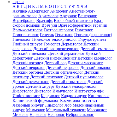
врачи
А
В
Г
Д
И
К
Л
М
Н
О
П
Р
С
Т
У
Ф
Х
Ч
Э
Акушер
Аллерголог
Андролог
Анестезиолог-
реаниматолог
Аритмолог
Артролог
Венеролог
Вертебролог
Врач лфк
Врач общей практики
Врач
скорой помощи
Врач узи
Врач эфферентной терапии
Врач-косметолог
Гастроэнтеролог
Гематолог
Гемостазиолог
Генетик
Гепатолог
Гериатр (геронтолог)
Гинеколог
Гинеколог-эндокринолог
Гирудотерапевт
Гнойный хирург
Гомеопат
Дерматолог
Детский
аллерголог
Детский гастроэнтеролог
Детский гематолог
Детский гинеколог
Детский дерматолог
Детский
дефектолог
Детский инфекционист
Детский кардиолог
Детский логопед
Детский лор
Детский массажист
Детский невролог
Детский нефролог
Детский онколог
Детский ортопед
Детский офтальмолог
Детский
психиатр
Детский психолог
Детский пульмонолог
Детский ревматолог
Детский стоматолог
Детский
уролог
Детский хирург
Детский эндокринолог
Диабетолог
Диетолог
Иммунолог
Инструктор лфк
Инфекционист
Кардиолог
Кардиохирург
Кинезиолог
Клинический фармаколог
Косметолог-эстетист
Лазерный хирург
Лимфолог
Лор
Малоинвазивный
хирург
Маммолог
Мануальный терапевт
Массажист
Миколог
Нарколог
Невролог
Нейропсихолог