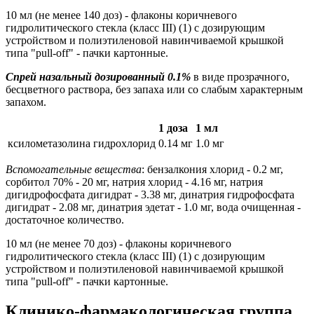
10 мл (не менее 140 доз) - флаконы коричневого
гидролитического стекла (класс III) (1) с дозирующим
устройством и полиэтиленовой навинчиваемой крышкой
типа "pull-off" - пачки картонные.
Спрей назальный дозированный 0.1%
в виде прозрачного,
бесцветного раствора, без запаха или со слабым характерным
запахом.
1 доза
1 мл
ксилометазолина гидрохлорид
0.14 мг
1.0 мг
Вспомогательные вещества
: бензалкония хлорид - 0.2 мг,
сорбитол 70% - 20 мг, натрия хлорид - 4.16 мг, натрия
дигидрофосфата дигидрат - 3.38 мг, динатрия гидрофосфата
дигидрат - 2.08 мг, динатрия эдетат - 1.0 мг, вода очищенная -
достаточное количество.
10 мл (не менее 70 доз) - флаконы коричневого
гидролитического стекла (класс III) (1) с дозирующим
устройством и полиэтиленовой навинчиваемой крышкой
типа "pull-off" - пачки картонные.
Клинико-фармакологическая группа