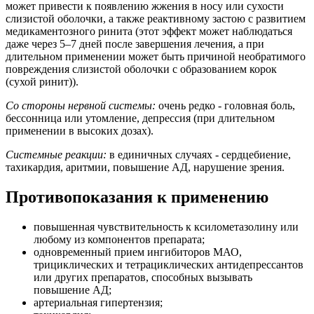
может привести к появлению жжения в носу или сухости
слизистой оболочки, а также реактивному застою с развитием
медикаментозного ринита (этот эффект может наблюдаться
даже через 5–7 дней после завершения лечения, а при
длительном применении может быть причиной необратимого
повреждения слизистой оболочки с образованием корок
(сухой ринит)).
Со стороны нервной системы:
очень редко - головная боль,
бессонница или утомление, депрессия (при длительном
применении в высоких дозах).
Системные реакции:
в единичных случаях - сердцебиение,
тахикардия, аритмии, повышение АД, нарушение зрения.
Противопоказания к применению
повышенная чувствительность к ксилометазолину или
любому из компонентов препарата;
одновременный прием ингибиторов МАО,
трициклических и тетрациклических антидепрессантов
или других препаратов, способных вызывать
повышение АД;
артериальная гипертензия;