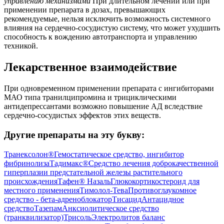
управлению механизмами
При длительном лечении или при
применении препарата в дозах, превышающих
рекомендуемые, нельзя исключить возможность системного
влияния на сердечно-сосудистую систему, что может ухудшить
способность к вождению автотранспорта и управлению
техникой.
Лекарственное взаимодействие
При одновременном применении препарата с ингибиторами
МАО типа транилципромина и трициклическими
антидепрессантами возможно повышение АД вследствие
сердечно-сосудистых эффектов этих веществ.
Другие препараты на эту букву:
Транексолон®
Гемостатическое средство, ингибитор
фибринолиза
Тадимакс®
Средство лечения доброкачественной
гиперплазии предстательной железы растительного
происхождения
Тафен® Назаль
Глюкокортикостероид для
местного применения
Тимолол-Тева
Противоглаукомное
средство - бета-адреноблокатор
Тисацид
Антацидное
средство
Тазепам
Анксиолитическое средство
(транквилизатор)
Трисоль
Электролитов баланс