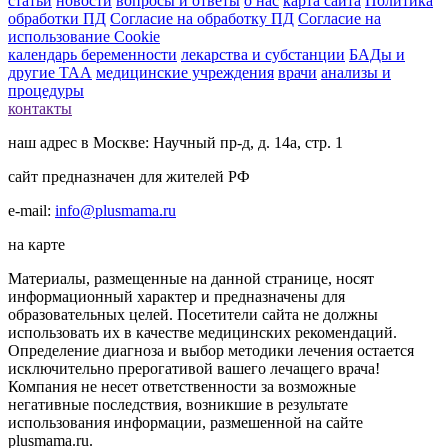
статьи
новости
вопросы и ответы
о нас
карта сайта
Политика
обработки ПД
Согласие на обработку ПД
Согласие на
использование Cookie
календарь беременности
лекарства и субстанции
БАДы и
другие ТАА
медицинские учреждения
врачи
анализы и
процедуры
контакты
наш адрес в Москве: Научный пр-д, д. 14а, стр. 1
сайт предназначен для жителей РФ
e-mail:
info@plusmama.ru
на карте
Материалы, размещенные на данной странице, носят
информационный характер и предназначены для
образовательных целей. Посетители сайта не должны
использовать их в качестве медицинских рекомендаций.
Определение диагноза и выбор методики лечения остается
исключительно прерогативой вашего лечащего врача!
Компания не несет ответственности за возможные
негативные последствия, возникшие в результате
использования информации, размешенной на сайте
plusmama.ru.