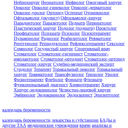
Нейрохирург
Неонатолог
Нефролог
Ожоговый хирург
Онколог
Онколог-гинеколог
Онколог-дерматолог
Онколог-уролог
Ортопед
Остеопат
Отоневролог
Офтальмолог (окулист)
Офтальмолог-хирург
Парадонтолог
Паразитолог
Педиатр
Перинатолог
Пластический хирург
Подолог (подиатр)
Проктолог
Профпатолог
Психиатр
Психолог
Психотерапевт
Пульмонолог
Радиолог
Реабилитолог
Ревматолог
Рентгенолог
Репродуктолог
Рефлексотерапевт
Сексолог
Сомнолог
Сосудистый хирург
Спортивный врач
Стоматолог
Стоматолог-гигиенист
Стоматолог-
имплантолог
Стоматолог-ортодонт
Стоматолог-ортопед
Стоматолог-хирург
Судебно-медицинский эксперт
Сурдолог
Терапевт
Торакальный онколог
Торакальный
хирург
Травматолог
Трансфузиолог
Трихолог
Уролог
Физиотерапевт
Флеболог
Фониатр
Фтизиатр
Функциональный диагност
Химиотерапевт
Хирург
Хирург-эндокринолог
Челюстно-лицевой хирург
Эмбриолог
Эндокринолог
Эндоскопист
Эпилептолог
календарь беременности
календарь беременности
лекарства и субстанции
БАДы и
другие ТАА
медицинские учреждения
врачи
анализы и