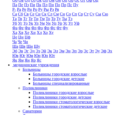
Об
Ов
Од
Оз
Ок
Ол
Ом
Он
Оп
Ор
Ос
От
Оф
Оц
Па
Пе
Пз
Пи
Пк
Пл
Пн
По
Пр
Пс
Пу
Р-
Ра
Ре
Ри
Ро
Ру
Ры
Рэ
Ря
Са
Сб
Св
Се
Си
Ск
Сл
См
Сн
Со
Сп
Ср
Ст
Су
Сы
Сю
Та
Тв
Тг
Те
Ти
Тм
То
Тр
Ту
Ты
Тэ
Уб
Уг
Уз
Ук
Ул
Ум
Ун
Уп
Ур
Ус
Ут
Уф
Фа
Фе
Фи
Фл
Фо
Фр
Фс
Фт
Фу
Ха
Хв
Хе
Хи
Хл
Хо
Ху
Це
Ци
Цф
Ча
Че
Чи
Ша
Шв
Ши
Шу
Эб
Эв
Эг
Эд
Эз
Эй
Эк
Эл
Эм
Эн
Эп
Эр
Эс
Эт
Эу
Эф
Эх
Юв
Юг
Юм
Юн
Юп
Ют
Як
Ям
Ян
Яр
Яс
медицинские учреждения
Больницы
Больницы городские взрослые
Больницы городские детские
Больницы специализированные
Поликлиники
Поликлиники городские взрослые
Поликлиники городские детские
Поликлиники стоматологические взрослые
Поликлиники стоматологические детские
Санатории