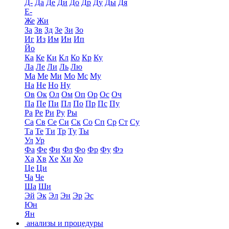
Д-
Да
Де
Ди
До
Др
Ду
Ды
Дя
Е-
Же
Жи
За
Зв
Зд
Зе
Зи
Зо
Иг
Из
Им
Ин
Ип
Йо
Ка
Ке
Ки
Кл
Ко
Кр
Ку
Ла
Ле
Ли
Ль
Лю
Ма
Ме
Ми
Мо
Мс
Му
На
Не
Но
Ну
Ов
Ок
Ол
Ом
Оп
Ор
Ос
Оч
Па
Пе
Пи
Пл
По
Пр
Пс
Пу
Ра
Ре
Ри
Ру
Ры
Са
Св
Се
Си
Ск
Со
Сп
Ср
Ст
Су
Та
Те
Ти
Тр
Ту
Ты
Ул
Ур
Фа
Фе
Фи
Фл
Фо
Фр
Фу
Фэ
Ха
Хв
Хе
Хи
Хо
Це
Ци
Ча
Че
Ша
Ши
Эй
Эк
Эл
Эн
Эр
Эс
Юн
Ян
анализы и процедуры