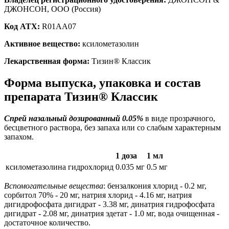
ДЖОНСОН, ООО (Россия)
Код ATX:
R01AA07
Активное вещество:
ксилометазолин
Лекарственная форма:
Тизин® Классик
Форма выпуска, упаковка и состав
препарата Тизин® Классик
Спрей назальный дозированный 0.05%
в виде прозрачного,
бесцветного раствора, без запаха или со слабым характерным
запахом.
1 доза
1 мл
ксилометазолина гидрохлорид
0.035 мг
0.5 мг
Вспомогательные вещества
: бензалкония хлорид - 0.2 мг,
сорбитол 70% - 20 мг, натрия хлорид - 4.16 мг, натрия
дигидрофосфата дигидрат - 3.38 мг, динатрия гидрофосфата
дигидрат - 2.08 мг, динатрия эдетат - 1.0 мг, вода очищенная -
достаточное количество.