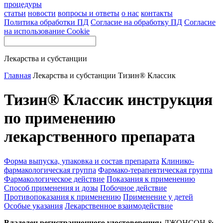
процедуры
статьи
новости
вопросы и ответы
о нас
контакты
Политика обработки ПД
Согласие на обработку ПД
Согласие
на использование Cookie
Лекарства и субстанции
Главная
Лекарства и субстанции
Тизин® Классик
Тизин® Классик инструкция
по применению
лекарственного препарата
Форма выпуска, упаковка и состав препарата
Клинико-
фармакологическая группа
Фармако-терапевтическая группа
Фармакологическое действие
Показания к применению
Способ применения и дозы
Побочное действие
Противопоказания к применению
Применение у детей
Особые указания
Лекарственное взаимодействие
Владелец регистрационного удостоверения:
ДЖОНСОН &