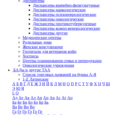
Диспансеры
Диспансеры врачебно-физкультурные
Диспансеры наркологические
Диспансеры психоневрологические
Диспансеры онкологические
Диспансеры противотуберкулезные
Диспансеры кожно-венерологические
Диспансеры другие
Медицинские центры
Родильные дома
Женские консультации
Госпитали для ветеранов войн
Хосписы
Центры планирования семьи и репродукции
Онкологические учреждения
БАДы и другие ТАА
Список торговых названий на буквы А-Я
1-Z Латинские
А
Б
В
Г
Д
Е
Ж
З
И
Й
К
Л
М
Н
О
П
Р
С
Т
У
Ф
Х
Ц
Ч
Ш
Э
Ю
Я
L
Q
Ад
Ае
Ак
Ал
Ан
Ап
Ар
Ас
Ат
Ац
Ба
Бе
Би
Бл
Бо
Бр
Бь
Ва
Ве
Ви
Во
Га
Ге
Ги
Гл
Го
Гр