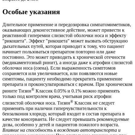
Особые указания
Длительное применение и передозировка симпатомиметиков,
оказывающих деконгестивное действие, может привести к
реактивной гиперемии слизистой оболочки носа и эффекту
"рикошета". Эффект "рикошета" может вызвать обструкцию
дыхательных путей, которая приводит к тому, что пациент
начинает пользоваться препаратом повторно или даже
постоянно. Это может приводить к хронической отечности
(медикаментозный ринит), а иногда даже к атрофии слизистой
оболочки носа (озена). Если выраженность симптомов
сохраняется или увеличивается, или появляются новые
симптомы, пациенту необходимо прекратить применение
препарата и проконсультироваться с врачом. При хроническом
®
рините Тизин
Классик 0.05% и 0.1% можно применять
только под контролем врача, учитывая риск атрофии
®
слизистой оболочки носа. Тизин
Классик не следует
применять при наличии гиперчувствительности к
бензалкония хлориду, который входит в состав препарата в
качестве консерванта. Не следует превышать рекомендуемые
дозы, особенно у детей и пациентов пожилого возраста.
Влияние на способность к вождению автотранспорта и