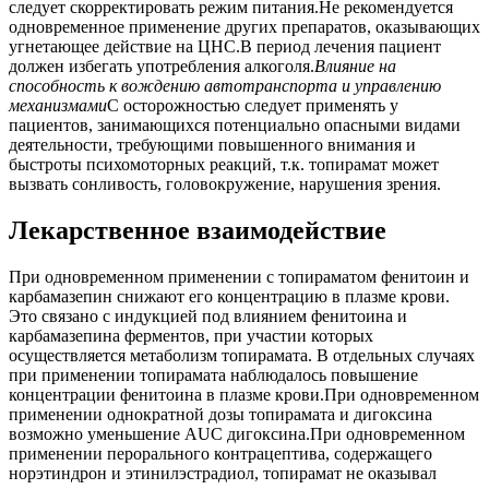
следует скорректировать режим питания.Не рекомендуется
одновременное применение других препаратов, оказывающих
угнетающее действие на ЦНС.В период лечения пациент
должен избегать употребления алкоголя.
Влияние на
способность к вождению автотранспорта и управлению
механизмами
С осторожностью следует применять у
пациентов, занимающихся потенциально опасными видами
деятельности, требующими повышенного внимания и
быстроты психомоторных реакций, т.к. топирамат может
вызвать сонливость, головокружение, нарушения зрения.
Лекарственное взаимодействие
При одновременном применении с топираматом фенитоин и
карбамазепин снижают его концентрацию в плазме крови.
Это связано с индукцией под влиянием фенитоина и
карбамазепина ферментов, при участии которых
осуществляется метаболизм топирамата. В отдельных случаях
при применении топирамата наблюдалось повышение
концентрации фенитоина в плазме крови.При одновременном
применении однократной дозы топирамата и дигоксина
возможно уменьшение AUC дигоксина.При одновременном
применении перорального контрацептива, содержащего
норэтиндрон и этинилэстрадиол, топирамат не оказывал