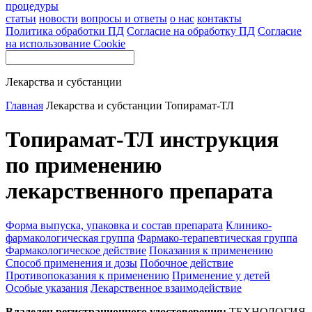
процедуры
статьи
новости
вопросы и ответы
о нас
контакты
Политика обработки ПД
Согласие на обработку ПД
Согласие
на использование Cookie
Лекарства и субстанции
Главная
Лекарства и субстанции
Топирамат-ТЛ
Топирамат-ТЛ инструкция
по применению
лекарственного препарата
Форма выпуска, упаковка и состав препарата
Клинико-
фармакологическая группа
Фармако-терапевтическая группа
Фармакологическое действие
Показания к применению
Способ применения и дозы
Побочное действие
Противопоказания к применению
Применение у детей
Особые указания
Лекарственное взаимодействие
Владелец регистрационного удостоверения:
ТЕХНОЛОГИЯ