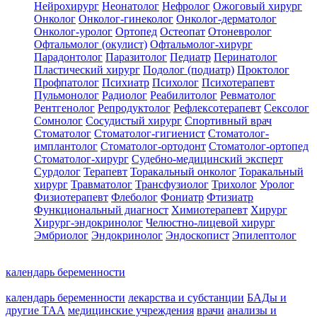
Нейрохирург
Неонатолог
Нефролог
Ожоговый хирург
Онколог
Онколог-гинеколог
Онколог-дерматолог
Онколог-уролог
Ортопед
Остеопат
Отоневролог
Офтальмолог (окулист)
Офтальмолог-хирург
Парадонтолог
Паразитолог
Педиатр
Перинатолог
Пластический хирург
Подолог (подиатр)
Проктолог
Профпатолог
Психиатр
Психолог
Психотерапевт
Пульмонолог
Радиолог
Реабилитолог
Ревматолог
Рентгенолог
Репродуктолог
Рефлексотерапевт
Сексолог
Сомнолог
Сосудистый хирург
Спортивный врач
Стоматолог
Стоматолог-гигиенист
Стоматолог-
имплантолог
Стоматолог-ортодонт
Стоматолог-ортопед
Стоматолог-хирург
Судебно-медицинский эксперт
Сурдолог
Терапевт
Торакальный онколог
Торакальный
хирург
Травматолог
Трансфузиолог
Трихолог
Уролог
Физиотерапевт
Флеболог
Фониатр
Фтизиатр
Функциональный диагност
Химиотерапевт
Хирург
Хирург-эндокринолог
Челюстно-лицевой хирург
Эмбриолог
Эндокринолог
Эндоскопист
Эпилептолог
календарь беременности
календарь беременности
лекарства и субстанции
БАДы и
другие ТАА
медицинские учреждения
врачи
анализы и