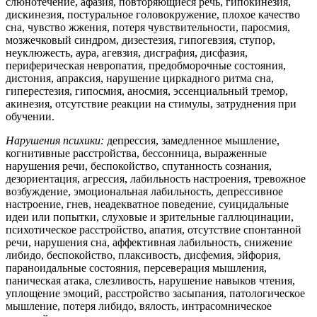
слюнотечение, афазия, повторяющиеся речь, гипокинезия,
дискинезия, постуральное головокружение, плохое качество
сна, чувство жжения, потеря чувствительности, паросмия,
мозжечковый синдром, дизестезия, гипогевзия, ступор,
неуклюжесть, аура, агевзия, дисграфия, дисфазия,
периферическая невропатия, предобморочные состояния,
дистония, апраксия, нарушение циркадного ритма сна,
гиперестезия, гипосмия, аносмия, эссенциальный тремор,
акинезия, отсутствие реакции на стимулы, затруднения при
обучении.
Нарушения психики:
депрессия, замедленное мышление,
когнитивные расстройства, бессонница, выраженные
нарушения речи, беспокойство, спутанность сознания,
дезориентация, агрессия, лабильность настроения, тревожное
возбуждение, эмоциональная лабильность, депрессивное
настроение, гнев, неадекватное поведение, суицидальные
идеи или попытки, слуховые и зрительные галлюцинации,
психотическое расстройство, апатия, отсутствие спонтанной
речи, нарушения сна, аффективная лабильность, снижение
либидо, беспокойство, плаксивость, дисфемия, эйфория,
параноидальные состояния, персеверация мышления,
паническая атака, слезливость, нарушение навыков чтения,
уплощение эмоций, расстройство засыпания, патологическое
мышление, потеря либидо, вялость, интрасомническое