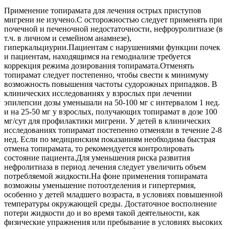
Применение топирамата для лечения острых приступов
мигрени не изучено.С осторожностью следует применять при
почечной и печеночной недостаточности, нефроуролитиазе (в
т.ч. в личном и семейном анамнезе),
гиперкальциурии.Пациентам с нарушениями функции почек
и пациентам, находящимся на гемодиализе требуется
коррекция режима дозирования топирамата.Отменять
топирамат следует постепенно, чтобы свести к минимуму
возможность повышения частоты судорожных припадков. В
клинических исследованиях у взрослых при лечении
эпилепсии дозы уменьшали на 50-100 мг с интервалом 1 нед.
и на 25-50 мг у взрослых, получающих топирамат в дозе 100
мг/сут для профилактики мигрени. У детей в клинических
исследованиях топирамат постепенно отменяли в течение 2-8
нед. Если по медицинским показаниям необходима быстрая
отмена топирамата, то рекомендуется контролировать
состояние пациента.Для уменьшения риска развития
нефролитиаза в период лечения следует увеличить объем
потребляемой жидкости.На фоне применения топирамата
возможны уменьшение потоотделения и гипертермия,
особенно у детей младшего возраста, в условиях повышенной
температуры окружающей среды. Достаточное восполнение
потери жидкости до и во время такой деятельности, как
физические упражнения или пребывание в условиях высоких