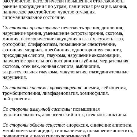
расстройство, патологически повышенная отвлекаемость,
ранние пробуждения по утрам, паническая реакция, мания,
паническое расстройство, чувство отчаяния,
гипоманиакальное состояние.
Со стороны органа зрения:
нечеткость зрения, диплопия,
нарушение зрения, уменьшение остроты зрения, скотома,
миопия, патологические ощущения в глазах, сухость глаз,
фотофобия, блефароспазм, повышенное слезотечение,
фотопсия, мидриаз, пресбиопия, односторонняя слепота,
преходящая слепота, глаукома, нарушение аккомодации,
нарушение зрительного восприятия глубины, мерцательная
скотома, отек век, ночная слепота, амблиопия,
закрытоугольная глаукома, макулопатия, глазодвигательные
нарушения.
Со стороны системы кроветворения:
анемия, лейкопения,
тромбоцитопения, лимфаденопатия, эозинофилия,
нейтропения.
Со стороны иммунной системы:
повышенная
чувствительность, аллергический отек, отек конъюнктивы.
Со стороны обмена веществ:
анорексия, снижение аппетита,
метаболический ацидоз, гипокалиемия, повышение аппетита,
полидипсия, ацидоз гиперхлоремический.