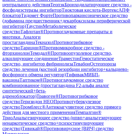
центрального действия
Теопэк
Бронходилатирующее средство -
фосфодиэстеразы ингибитор
Тиоктовая кислота-Вертекс
АПФ
блокатор
Тидомет Форте
Противопаркинсоническое средство
(дофамина предшественник+декарбоксилазы периферической
ингибитор)
Таустин
Метаболическое
средство
Тафлотан®
Противоглаукомные препараты и
миотики. Аналоги
простагландина
Текназол
Противогрибковое
средство
Тарицин®
Противомикробное средство -
фторхинолон
Темодал®
Противоопухолевое средство,
алкилирующее соединение
Траместон
Гемостатическое
средство, ингибитор фибринолиза
Тевабон
Остеопороза
средство лечения (костной резорбции ингибитор+кальциево-
фосфорного обмена регулятор)
Тифивак
МИБП-
вакцина
Таптиком®
Противоглаукомное средство
комбинированное (простагландина F2-альфа аналог
синтетический+бета-
адреноблокатор)
Травоген®
Противогрибковое
средство
Теризидон НЕО
Противотуберкулезное
средство
Тромблесс®
Антикоагулянтное средство прямого
действия для местного применения
Темпалгин®
Трио
Анальгезирующее средство (нпвп+анальгезирующее
ненаркотическое средство+психостимулирующее
средство)
Тивикай®
Противовирусное [ВИЧ] средство
Маммология