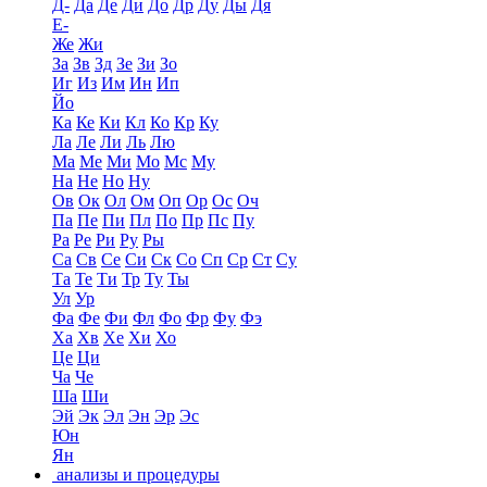
Д-
Да
Де
Ди
До
Др
Ду
Ды
Дя
Е-
Же
Жи
За
Зв
Зд
Зе
Зи
Зо
Иг
Из
Им
Ин
Ип
Йо
Ка
Ке
Ки
Кл
Ко
Кр
Ку
Ла
Ле
Ли
Ль
Лю
Ма
Ме
Ми
Мо
Мс
Му
На
Не
Но
Ну
Ов
Ок
Ол
Ом
Оп
Ор
Ос
Оч
Па
Пе
Пи
Пл
По
Пр
Пс
Пу
Ра
Ре
Ри
Ру
Ры
Са
Св
Се
Си
Ск
Со
Сп
Ср
Ст
Су
Та
Те
Ти
Тр
Ту
Ты
Ул
Ур
Фа
Фе
Фи
Фл
Фо
Фр
Фу
Фэ
Ха
Хв
Хе
Хи
Хо
Це
Ци
Ча
Че
Ша
Ши
Эй
Эк
Эл
Эн
Эр
Эс
Юн
Ян
анализы и процедуры