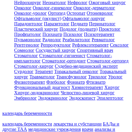
Нейрохирург
Неонатолог
Нефролог
Ожоговый хирург
Онколог
Онколог-гинеколог
Онколог-дерматолог
Онколог-уролог
Ортопед
Остеопат
Отоневролог
Офтальмолог (окулист)
Офтальмолог-хирург
Парадонтолог
Паразитолог
Педиатр
Перинатолог
Пластический хирург
Подолог (подиатр)
Проктолог
Профпатолог
Психиатр
Психолог
Психотерапевт
Пульмонолог
Радиолог
Реабилитолог
Ревматолог
Рентгенолог
Репродуктолог
Рефлексотерапевт
Сексолог
Сомнолог
Сосудистый хирург
Спортивный врач
Стоматолог
Стоматолог-гигиенист
Стоматолог-
имплантолог
Стоматолог-ортодонт
Стоматолог-ортопед
Стоматолог-хирург
Судебно-медицинский эксперт
Сурдолог
Терапевт
Торакальный онколог
Торакальный
хирург
Травматолог
Трансфузиолог
Трихолог
Уролог
Физиотерапевт
Флеболог
Фониатр
Фтизиатр
Функциональный диагност
Химиотерапевт
Хирург
Хирург-эндокринолог
Челюстно-лицевой хирург
Эмбриолог
Эндокринолог
Эндоскопист
Эпилептолог
календарь беременности
календарь беременности
лекарства и субстанции
БАДы и
другие ТАА
медицинские учреждения
врачи
анализы и