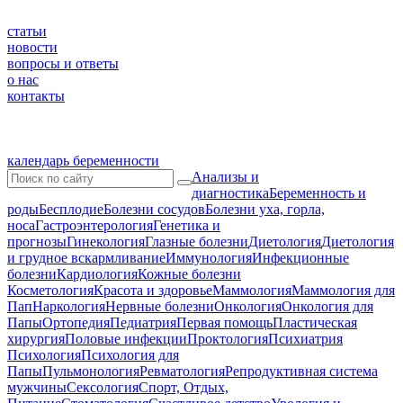
статьи
новости
вопросы и ответы
о нас
контакты
календарь беременности
Анализы и
диагностика
Беременность и
роды
Бесплодие
Болезни сосудов
Болезни уха, горла,
носа
Гастроэнтерология
Генетика и
прогнозы
Гинекология
Глазные болезни
Диетология
Диетология
и грудное вскармливание
Иммунология
Инфекционные
болезни
Кардиология
Кожные болезни
Косметология
Красота и здоровье
Маммология
Маммология для
Пап
Наркология
Нервные болезни
Онкология
Онкология для
Папы
Ортопедия
Педиатрия
Первая помощь
Пластическая
хирургия
Половые инфекции
Проктология
Психиатрия
Психология
Психология для
Папы
Пульмонология
Ревматология
Репродуктивная система
мужчины
Сексология
Спорт, Отдых,