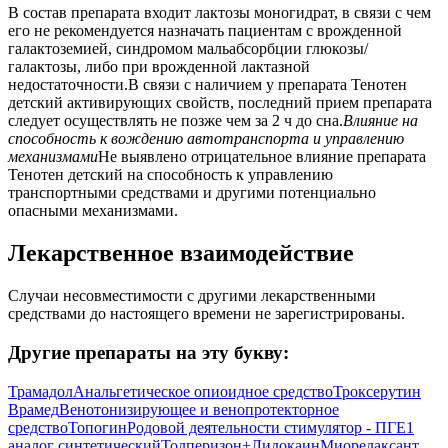
В состав препарата входит лактозы моногидрат, в связи с чем
его не рекомендуется назначать пациентам с врожденной
галактоземией, синдромом мальабсорбции глюкозы/
галактозы, либо при врожденной лактазной
недостаточности.В связи с наличием у препарата Тенотен
детский активирующих свойств, последний прием препарата
следует осуществлять не позже чем за 2 ч до сна.
Влияние на
способность к вождению автотранспорта и управлению
механизмами
Не выявлено отрицательное влияние препарата
Тенотен детский на способность к управлению
транспортными средствами и другими потенциально
опасными механизмами.
Лекарственное взаимодействие
Случаи несовместимости с другими лекарственными
средствами до настоящего времени не зарегистрированы.
Другие препараты на эту букву:
Трамадол
Анальгетическое опиоидное средство
Троксерутин
Врамед
Венотонизирующее и венопротекторное
средство
Топогин
Родовой деятельности стимулятор - ПГЕ1
аналог синтетический
Толперизон+Лидокаин
Миорелаксант