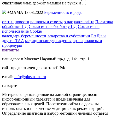
счастливая мама держит малыша на руках и …
+МАМА 18.08.2022
Беременность и роды
статьи
новости
вопросы и ответы
о нас
карта сайта
Политика
обработки ПД
Согласие на обработку ПД
Согласие на
использование Cookie
календарь беременности
лекарства и субстанции
БАДы и
другие ТАА
медицинские учреждения
врачи
анализы и
процедуры
контакты
наш адрес в Москве: Научный пр-д, д. 14а, стр. 1
сайт предназначен для жителей РФ
e-mail:
info@plusmama.ru
на карте
Материалы, размещенные на данной странице, носят
информационный характер и предназначены для
образовательных целей. Посетители сайта не должны
использовать их в качестве медицинских рекомендаций.
Определение диагноза и выбор методики лечения остается