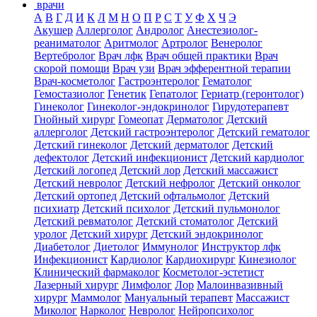
врачи
А
В
Г
Д
И
К
Л
М
Н
О
П
Р
С
Т
У
Ф
Х
Ч
Э
Акушер
Аллерголог
Андролог
Анестезиолог-
реаниматолог
Аритмолог
Артролог
Венеролог
Вертебролог
Врач лфк
Врач общей практики
Врач
скорой помощи
Врач узи
Врач эфферентной терапии
Врач-косметолог
Гастроэнтеролог
Гематолог
Гемостазиолог
Генетик
Гепатолог
Гериатр (геронтолог)
Гинеколог
Гинеколог-эндокринолог
Гирудотерапевт
Гнойный хирург
Гомеопат
Дерматолог
Детский
аллерголог
Детский гастроэнтеролог
Детский гематолог
Детский гинеколог
Детский дерматолог
Детский
дефектолог
Детский инфекционист
Детский кардиолог
Детский логопед
Детский лор
Детский массажист
Детский невролог
Детский нефролог
Детский онколог
Детский ортопед
Детский офтальмолог
Детский
психиатр
Детский психолог
Детский пульмонолог
Детский ревматолог
Детский стоматолог
Детский
уролог
Детский хирург
Детский эндокринолог
Диабетолог
Диетолог
Иммунолог
Инструктор лфк
Инфекционист
Кардиолог
Кардиохирург
Кинезиолог
Клинический фармаколог
Косметолог-эстетист
Лазерный хирург
Лимфолог
Лор
Малоинвазивный
хирург
Маммолог
Мануальный терапевт
Массажист
Миколог
Нарколог
Невролог
Нейропсихолог