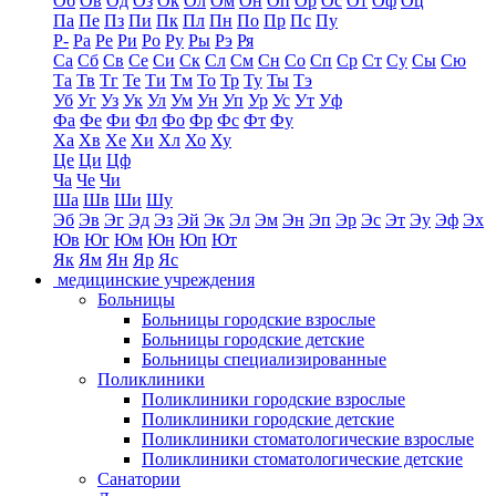
Об
Ов
Од
Оз
Ок
Ол
Ом
Он
Оп
Ор
Ос
От
Оф
Оц
Па
Пе
Пз
Пи
Пк
Пл
Пн
По
Пр
Пс
Пу
Р-
Ра
Ре
Ри
Ро
Ру
Ры
Рэ
Ря
Са
Сб
Св
Се
Си
Ск
Сл
См
Сн
Со
Сп
Ср
Ст
Су
Сы
Сю
Та
Тв
Тг
Те
Ти
Тм
То
Тр
Ту
Ты
Тэ
Уб
Уг
Уз
Ук
Ул
Ум
Ун
Уп
Ур
Ус
Ут
Уф
Фа
Фе
Фи
Фл
Фо
Фр
Фс
Фт
Фу
Ха
Хв
Хе
Хи
Хл
Хо
Ху
Це
Ци
Цф
Ча
Че
Чи
Ша
Шв
Ши
Шу
Эб
Эв
Эг
Эд
Эз
Эй
Эк
Эл
Эм
Эн
Эп
Эр
Эс
Эт
Эу
Эф
Эх
Юв
Юг
Юм
Юн
Юп
Ют
Як
Ям
Ян
Яр
Яс
медицинские учреждения
Больницы
Больницы городские взрослые
Больницы городские детские
Больницы специализированные
Поликлиники
Поликлиники городские взрослые
Поликлиники городские детские
Поликлиники стоматологические взрослые
Поликлиники стоматологические детские
Санатории