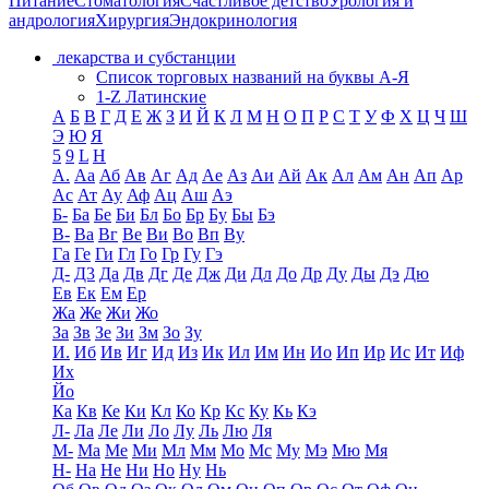
Питание
Стоматология
Счастливое детство
Урология и
андрология
Хирургия
Эндокринология
лекарства и субстанции
Список торговых названий на буквы А-Я
1-Z Латинские
А
Б
В
Г
Д
Е
Ж
З
И
Й
К
Л
М
Н
О
П
Р
С
Т
У
Ф
Х
Ц
Ч
Ш
Э
Ю
Я
5
9
L
H
А.
Аа
Аб
Ав
Аг
Ад
Ае
Аз
Аи
Ай
Ак
Ал
Ам
Ан
Ап
Ар
Ас
Ат
Ау
Аф
Ац
Аш
Аэ
Б-
Ба
Бе
Би
Бл
Бо
Бр
Бу
Бы
Бэ
В-
Ва
Вг
Ве
Ви
Во
Вп
Ву
Га
Ге
Ги
Гл
Го
Гр
Гу
Гэ
Д-
Д3
Да
Дв
Дг
Де
Дж
Ди
Дл
До
Др
Ду
Ды
Дэ
Дю
Ев
Ек
Ем
Ер
Жа
Же
Жи
Жо
За
Зв
Зе
Зи
Зм
Зо
Зу
И.
Иб
Ив
Иг
Ид
Из
Ик
Ил
Им
Ин
Ио
Ип
Ир
Ис
Ит
Иф
Их
Йо
Ка
Кв
Ке
Ки
Кл
Ко
Кр
Кс
Ку
Кь
Кэ
Л-
Ла
Ле
Ли
Ло
Лу
Ль
Лю
Ля
М-
Ма
Ме
Ми
Мл
Мм
Мо
Мс
Му
Мэ
Мю
Мя
Н-
На
Не
Ни
Но
Ну
Нь