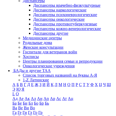
Диспансеры
Диспансеры врачебно-физкультурные
Диспансеры наркологические
Диспансеры психоневрологические
Диспансеры онкологические
Диспансеры противотуберкулезные
Диспансеры кожно-венерологические
Диспансеры другие
Медицинские центры
Родильные дома
Женские консультации
Госпитали для ветеранов войн
Хосписы
Центры планирования семьи и репродукции
Онкологические учреждения
БАДы и другие ТАА
Список торговых названий на буквы А-Я
1-Z Латинские
А
Б
В
Г
Д
Е
Ж
З
И
Й
К
Л
М
Н
О
П
Р
С
Т
У
Ф
Х
Ц
Ч
Ш
Э
Ю
Я
L
Q
Ад
Ае
Ак
Ал
Ан
Ап
Ар
Ас
Ат
Ац
Ба
Бе
Би
Бл
Бо
Бр
Бь
Ва
Ве
Ви
Во
Га
Ге
Ги
Гл
Го
Гр