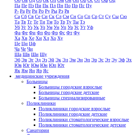
Об
Ов
Од
Оз
Ок
Ол
Ом
Он
Оп
Ор
Ос
От
Оф
Оц
Па
Пе
Пз
Пи
Пк
Пл
Пн
По
Пр
Пс
Пу
Р-
Ра
Ре
Ри
Ро
Ру
Ры
Рэ
Ря
Са
Сб
Св
Се
Си
Ск
Сл
См
Сн
Со
Сп
Ср
Ст
Су
Сы
Сю
Та
Тв
Тг
Те
Ти
Тм
То
Тр
Ту
Ты
Тэ
Уб
Уг
Уз
Ук
Ул
Ум
Ун
Уп
Ур
Ус
Ут
Уф
Фа
Фе
Фи
Фл
Фо
Фр
Фс
Фт
Фу
Ха
Хв
Хе
Хи
Хл
Хо
Ху
Це
Ци
Цф
Ча
Че
Чи
Ша
Шв
Ши
Шу
Эб
Эв
Эг
Эд
Эз
Эй
Эк
Эл
Эм
Эн
Эп
Эр
Эс
Эт
Эу
Эф
Эх
Юв
Юг
Юм
Юн
Юп
Ют
Як
Ям
Ян
Яр
Яс
медицинские учреждения
Больницы
Больницы городские взрослые
Больницы городские детские
Больницы специализированные
Поликлиники
Поликлиники городские взрослые
Поликлиники городские детские
Поликлиники стоматологические взрослые
Поликлиники стоматологические детские
Санатории