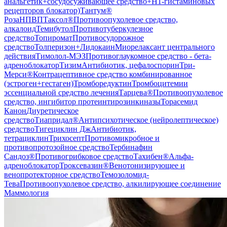
анальгетик+сосудосуживающее средство+H1-гистаминовых
рецепторов блокатор)
Тантум®
Роза
НПВП
Таксол®
Противоопухолевое средство,
алкалоид
Темибутол
Противотуберкулезное
средство
Топиромат
Противосудорожное
средство
Толперизон+Лидокаин
Миорелаксант центрального
действия
Тимолол-МЭЗ
Противоглаукомное средство - бета-
адреноблокатор
Тизим
Антибиотик, цефалоспорин
Три-
Мерси®
Контрацептивное средство комбинированное
(эстроген+гестаген)
Тромборедуктин
Тромбоцитемии
эссенциальной средство лечения
Тарцева®
Противоопухолевое
средство, ингибитор протеинтирозинкиназы
Торасемид
Канон
Диуретическое
средство
Тиапридал®
Антипсихотическое (нейролептическое)
средство
Тигециклин Дж
Антибиотик,
тетрациклин
Трихосепт
Противомикробное и
противопротозойное средство
Тербинафин
Сандоз®
Противогрибковое средство
Тахибен®
Альфа-
адреноблокатор
Троксевазин®
Венотонизирующее и
венопротекторное средство
Темозоломид-
Тева
Противоопухолевое средство, алкилирующее соединение
Маммология