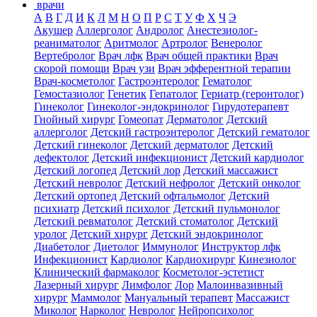
врачи
А
В
Г
Д
И
К
Л
М
Н
О
П
Р
С
Т
У
Ф
Х
Ч
Э
Акушер
Аллерголог
Андролог
Анестезиолог-
реаниматолог
Аритмолог
Артролог
Венеролог
Вертебролог
Врач лфк
Врач общей практики
Врач
скорой помощи
Врач узи
Врач эфферентной терапии
Врач-косметолог
Гастроэнтеролог
Гематолог
Гемостазиолог
Генетик
Гепатолог
Гериатр (геронтолог)
Гинеколог
Гинеколог-эндокринолог
Гирудотерапевт
Гнойный хирург
Гомеопат
Дерматолог
Детский
аллерголог
Детский гастроэнтеролог
Детский гематолог
Детский гинеколог
Детский дерматолог
Детский
дефектолог
Детский инфекционист
Детский кардиолог
Детский логопед
Детский лор
Детский массажист
Детский невролог
Детский нефролог
Детский онколог
Детский ортопед
Детский офтальмолог
Детский
психиатр
Детский психолог
Детский пульмонолог
Детский ревматолог
Детский стоматолог
Детский
уролог
Детский хирург
Детский эндокринолог
Диабетолог
Диетолог
Иммунолог
Инструктор лфк
Инфекционист
Кардиолог
Кардиохирург
Кинезиолог
Клинический фармаколог
Косметолог-эстетист
Лазерный хирург
Лимфолог
Лор
Малоинвазивный
хирург
Маммолог
Мануальный терапевт
Массажист
Миколог
Нарколог
Невролог
Нейропсихолог