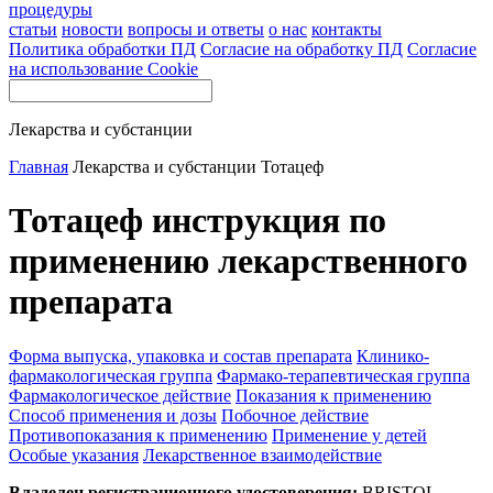
процедуры
статьи
новости
вопросы и ответы
о нас
контакты
Политика обработки ПД
Согласие на обработку ПД
Согласие
на использование Cookie
Лекарства и субстанции
Главная
Лекарства и субстанции
Тотацеф
Тотацеф инструкция по
применению лекарственного
препарата
Форма выпуска, упаковка и состав препарата
Клинико-
фармакологическая группа
Фармако-терапевтическая группа
Фармакологическое действие
Показания к применению
Способ применения и дозы
Побочное действие
Противопоказания к применению
Применение у детей
Особые указания
Лекарственное взаимодействие
Владелец регистрационного удостоверения:
BRISTOL-