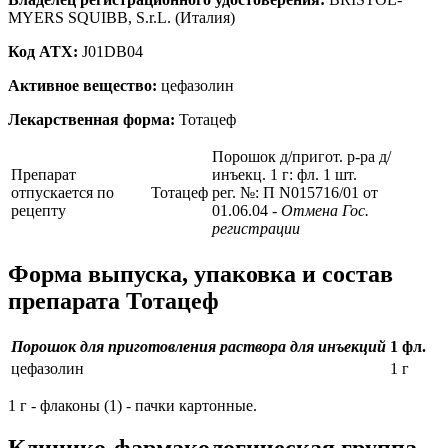
MYERS SQUIBB, S.r.L. (Италия)
Код ATX:
J01DB04
Активное вещество:
цефазолин
Лекарственная форма:
Тотацеф
Порошок д/пригот. р-ра д/
Препарат
инъекц. 1 г: фл. 1 шт.
отпускается по
Тотацеф
рег. №: П N015716/01 от
рецепту
01.06.04
- Отмена Гос.
регистрации
Форма выпуска, упаковка и состав
препарата Тотацеф
Порошок для приготовления раствора для инъекций
1 фл.
цефазолин
1 г
1 г - флаконы (1) - пачки картонные.
Клинико-фармакологическая группа