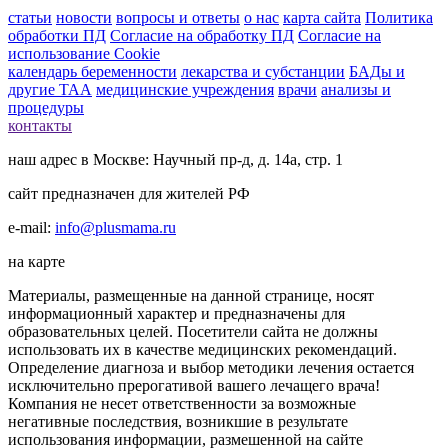
статьи
новости
вопросы и ответы
о нас
карта сайта
Политика
обработки ПД
Согласие на обработку ПД
Согласие на
использование Cookie
календарь беременности
лекарства и субстанции
БАДы и
другие ТАА
медицинские учреждения
врачи
анализы и
процедуры
контакты
наш адрес в Москве: Научный пр-д, д. 14а, стр. 1
сайт предназначен для жителей РФ
e-mail:
info@plusmama.ru
на карте
Материалы, размещенные на данной странице, носят
информационный характер и предназначены для
образовательных целей. Посетители сайта не должны
использовать их в качестве медицинских рекомендаций.
Определение диагноза и выбор методики лечения остается
исключительно прерогативой вашего лечащего врача!
Компания не несет ответственности за возможные
негативные последствия, возникшие в результате
использования информации, размешенной на сайте