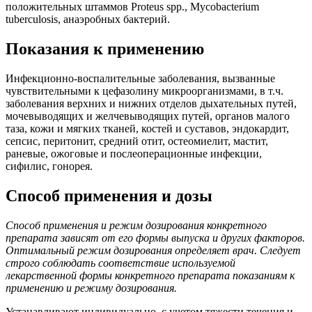
положительных штаммов Proteus spp., Mycobacterium
tuberculosis, анаэробных бактерий.
Показания к применению
Инфекционно-воспалительные заболевания, вызванные
чувствительными к цефазолину микроорганизмами, в т.ч.
заболевания верхних и нижних отделов дыхательных путей,
мочевыводящих и желчевыводящих путей, органов малого
таза, кожи и мягких тканей, костей и суставов, эндокардит,
сепсис, перитонит, средний отит, остеомиелит, мастит,
раневые, ожоговые и послеоперационные инфекции,
сифилис, гонорея.
Способ применения и дозы
Способ применения и режим дозирования конкретного
препарата зависят от его формы выпуска и других факторов.
Оптимальный режим дозирования определяет врач. Следует
строго соблюдать соответствие используемой
лекарственной формы конкретного препарата показаниям к
применению и режиму дозирования.
Устанавливают индивидуально, с учетом тяжести течения и