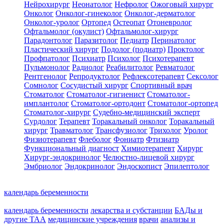
Нейрохирург
Неонатолог
Нефролог
Ожоговый хирург
Онколог
Онколог-гинеколог
Онколог-дерматолог
Онколог-уролог
Ортопед
Остеопат
Отоневролог
Офтальмолог (окулист)
Офтальмолог-хирург
Парадонтолог
Паразитолог
Педиатр
Перинатолог
Пластический хирург
Подолог (подиатр)
Проктолог
Профпатолог
Психиатр
Психолог
Психотерапевт
Пульмонолог
Радиолог
Реабилитолог
Ревматолог
Рентгенолог
Репродуктолог
Рефлексотерапевт
Сексолог
Сомнолог
Сосудистый хирург
Спортивный врач
Стоматолог
Стоматолог-гигиенист
Стоматолог-
имплантолог
Стоматолог-ортодонт
Стоматолог-ортопед
Стоматолог-хирург
Судебно-медицинский эксперт
Сурдолог
Терапевт
Торакальный онколог
Торакальный
хирург
Травматолог
Трансфузиолог
Трихолог
Уролог
Физиотерапевт
Флеболог
Фониатр
Фтизиатр
Функциональный диагност
Химиотерапевт
Хирург
Хирург-эндокринолог
Челюстно-лицевой хирург
Эмбриолог
Эндокринолог
Эндоскопист
Эпилептолог
календарь беременности
календарь беременности
лекарства и субстанции
БАДы и
другие ТАА
медицинские учреждения
врачи
анализы и