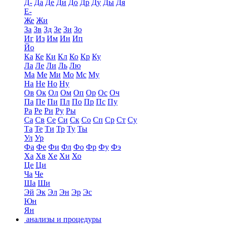
Д-
Да
Де
Ди
До
Др
Ду
Ды
Дя
Е-
Же
Жи
За
Зв
Зд
Зе
Зи
Зо
Иг
Из
Им
Ин
Ип
Йо
Ка
Ке
Ки
Кл
Ко
Кр
Ку
Ла
Ле
Ли
Ль
Лю
Ма
Ме
Ми
Мо
Мс
Му
На
Не
Но
Ну
Ов
Ок
Ол
Ом
Оп
Ор
Ос
Оч
Па
Пе
Пи
Пл
По
Пр
Пс
Пу
Ра
Ре
Ри
Ру
Ры
Са
Св
Се
Си
Ск
Со
Сп
Ср
Ст
Су
Та
Те
Ти
Тр
Ту
Ты
Ул
Ур
Фа
Фе
Фи
Фл
Фо
Фр
Фу
Фэ
Ха
Хв
Хе
Хи
Хо
Це
Ци
Ча
Че
Ша
Ши
Эй
Эк
Эл
Эн
Эр
Эс
Юн
Ян
анализы и процедуры