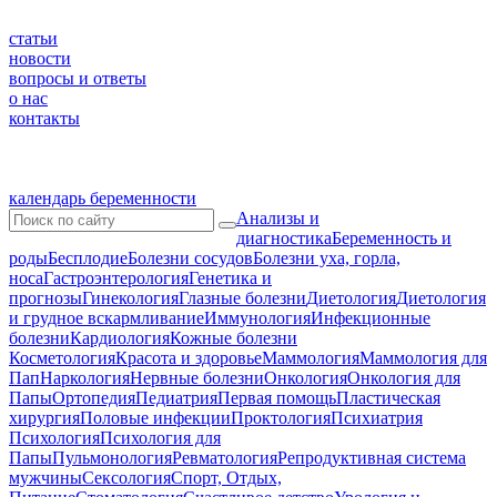
статьи
новости
вопросы и ответы
о нас
контакты
календарь беременности
Анализы и
диагностика
Беременность и
роды
Бесплодие
Болезни сосудов
Болезни уха, горла,
носа
Гастроэнтерология
Генетика и
прогнозы
Гинекология
Глазные болезни
Диетология
Диетология
и грудное вскармливание
Иммунология
Инфекционные
болезни
Кардиология
Кожные болезни
Косметология
Красота и здоровье
Маммология
Маммология для
Пап
Наркология
Нервные болезни
Онкология
Онкология для
Папы
Ортопедия
Педиатрия
Первая помощь
Пластическая
хирургия
Половые инфекции
Проктология
Психиатрия
Психология
Психология для
Папы
Пульмонология
Ревматология
Репродуктивная система
мужчины
Сексология
Спорт, Отдых,