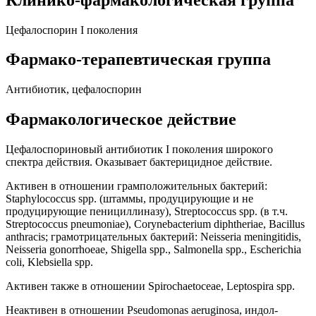
Цефалоспорин I поколения
Фармако-терапевтическая группа
Антибиотик, цефалоспорин
Фармакологическое действие
Цефалоспориновый антибиотик I поколения широкого
спектра действия. Оказывает бактерицидное действие.
Активен в отношении грамположительных бактерий:
Staphylococcus spp. (штаммы, продуцирующие и не
продуцирующие пенициллиназу), Streptococcus spp. (в т.ч.
Streptococcus pneumoniae), Corynebacterium diphtheriae, Bacillus
anthracis; грамотрицательных бактерий: Neisseria meningitidis,
Neisseria gonorrhoeae, Shigella spp., Salmonella spp., Escherichia
coli, Klebsiella spp.
Активен также в отношении Spirochaetoceae, Leptospira spp.
Неактивен в отношении Pseudomonas aeruginosa, индол-