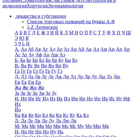
Питание
Стоматология
Счастливое детство
Урология и
андрология
Хирургия
Эндокринология
лекарства и субстанции
Список торговых названий на буквы А-Я
1-Z Латинские
А
Б
В
Г
Д
Е
Ж
З
И
Й
К
Л
М
Н
О
П
Р
С
Т
У
Ф
Х
Ц
Ч
Ш
Э
Ю
Я
5
9
L
H
А.
Аа
Аб
Ав
Аг
Ад
Ае
Аз
Аи
Ай
Ак
Ал
Ам
Ан
Ап
Ар
Ас
Ат
Ау
Аф
Ац
Аш
Аэ
Б-
Ба
Бе
Би
Бл
Бо
Бр
Бу
Бы
Бэ
В-
Ва
Вг
Ве
Ви
Во
Вп
Ву
Га
Ге
Ги
Гл
Го
Гр
Гу
Гэ
Д-
Д3
Да
Дв
Дг
Де
Дж
Ди
Дл
До
Др
Ду
Ды
Дэ
Дю
Ев
Ек
Ем
Ер
Жа
Же
Жи
Жо
За
Зв
Зе
Зи
Зм
Зо
Зу
И.
Иб
Ив
Иг
Ид
Из
Ик
Ил
Им
Ин
Ио
Ип
Ир
Ис
Ит
Иф
Их
Йо
Ка
Кв
Ке
Ки
Кл
Ко
Кр
Кс
Ку
Кь
Кэ
Л-
Ла
Ле
Ли
Ло
Лу
Ль
Лю
Ля
М-
Ма
Ме
Ми
Мл
Мм
Мо
Мс
Му
Мэ
Мю
Мя
Н-
На
Не
Ни
Но
Ну
Нь