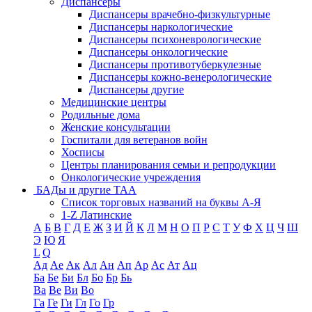
Диспансеры
Диспансеры врачебно-физкультурные
Диспансеры наркологические
Диспансеры психоневрологические
Диспансеры онкологические
Диспансеры противотуберкулезные
Диспансеры кожно-венерологические
Диспансеры другие
Медицинские центры
Родильные дома
Женские консультации
Госпитали для ветеранов войн
Хосписы
Центры планирования семьи и репродукции
Онкологические учреждения
БАДы и другие ТАА
Список торговых названий на буквы А-Я
1-Z Латинские
А
Б
В
Г
Д
Е
Ж
З
И
Й
К
Л
М
Н
О
П
Р
С
Т
У
Ф
Х
Ц
Ч
Ш
Э
Ю
Я
L
Q
Ад
Ае
Ак
Ал
Ан
Ап
Ар
Ас
Ат
Ац
Ба
Бе
Би
Бл
Бо
Бр
Бь
Ва
Ве
Ви
Во
Га
Ге
Ги
Гл
Го
Гр