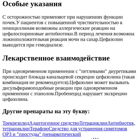
Особые указания
С осторожностью применяют при нарушениях функции
почек.У пациентов с повышенной чувствительностью к
пенициллинам возможны аллергические реакции на
цефалоспориновые антибиотики.В период лечения возможна
ложноположительная реакция мочи на сахар.Цефазолин
выводится при гемодиализе.
Лекарственное взаимодействие
При одновременном применении с "петлевыми" диуретиками
происходит блокада канальцевой секреции цефазолина (такая
комбинация не рекомендуется).Цефазолин может вызывать
дисульфирамоподобные реакции при одновременном
применении с этанолом.Пробенецид нарушает экскрецию
цефазолина.
Другие препараты на эту букву:
Трекрезолид
Адаптогенное средство
Тетрациклин
Антибиотик,
тетрациклин
Терафлю
Средство для устранения симптомов
ОРЗ и "простуды" (ненаркотический