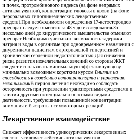
и почек, протромбинового индекса (на фоне непрямых
антикоагулянтов), концентрации глюкозы в крови (на фоне
пероральных гипогликемических лекарственных
средств).При необходимости определения 17-кетостероидов
препарат следует отменить за 48 ч до исследования.За
несколько дней до хирургического вмешательства отменяют
препарат.Необходимо учитывать возможность задержки
натрия и воды в организме при одновременном назначении с
диуретиками пациентам с артериальной гипертензией и
хронической сердечной недостаточностью.Для снижения
риска развития нежелательных явлений со стороны ЖКТ
следует использовать минимальную эффективную дозу
минимально возможным коротким курсом.
Влияние на
способность к вождению автотранспорта и управлению
механизмами
В период лечения необходимо соблюдать
осторожность при управлении транспортными средствами и
занятии другими потенциально опасными видами
деятельности, требующими повышенной концентрации
внимания и быстроты психомоторных реакций.
Лекарственное взаимодействие
Снижает эффективность урикозурических лекарственных
средств, усиливает действие антикоагулянтов,