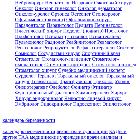
Нейрохирург
Неонатолог
Нефролог
Ожоговый хирург
Онколог
Онколог-гинеколог
Онколог-дерматолог
Онколог-уролог
Ортопед
Остеопат
Отоневролог
Офтальмолог (окулист)
Офтальмолог-хирург
Парадонтолог
Паразитолог
Педиатр
Перинатолог
Пластический хирург
Подолог (подиатр)
Проктолог
Профпатолог
Психиатр
Психолог
Психотерапевт
Пульмонолог
Радиолог
Реабилитолог
Ревматолог
Рентгенолог
Репродуктолог
Рефлексотерапевт
Сексолог
Сомнолог
Сосудистый хирург
Спортивный врач
Стоматолог
Стоматолог-гигиенист
Стоматолог-
имплантолог
Стоматолог-ортодонт
Стоматолог-ортопед
Стоматолог-хирург
Судебно-медицинский эксперт
Сурдолог
Терапевт
Торакальный онколог
Торакальный
хирург
Травматолог
Трансфузиолог
Трихолог
Уролог
Физиотерапевт
Флеболог
Фониатр
Фтизиатр
Функциональный диагност
Химиотерапевт
Хирург
Хирург-эндокринолог
Челюстно-лицевой хирург
Эмбриолог
Эндокринолог
Эндоскопист
Эпилептолог
календарь беременности
календарь беременности
лекарства и субстанции
БАДы и
другие ТАА
медицинские учреждения
врачи
анализы и