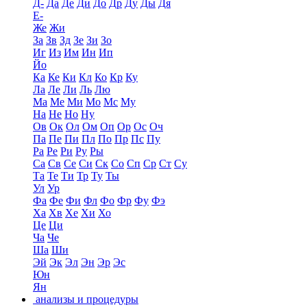
Д-
Да
Де
Ди
До
Др
Ду
Ды
Дя
Е-
Же
Жи
За
Зв
Зд
Зе
Зи
Зо
Иг
Из
Им
Ин
Ип
Йо
Ка
Ке
Ки
Кл
Ко
Кр
Ку
Ла
Ле
Ли
Ль
Лю
Ма
Ме
Ми
Мо
Мс
Му
На
Не
Но
Ну
Ов
Ок
Ол
Ом
Оп
Ор
Ос
Оч
Па
Пе
Пи
Пл
По
Пр
Пс
Пу
Ра
Ре
Ри
Ру
Ры
Са
Св
Се
Си
Ск
Со
Сп
Ср
Ст
Су
Та
Те
Ти
Тр
Ту
Ты
Ул
Ур
Фа
Фе
Фи
Фл
Фо
Фр
Фу
Фэ
Ха
Хв
Хе
Хи
Хо
Це
Ци
Ча
Че
Ша
Ши
Эй
Эк
Эл
Эн
Эр
Эс
Юн
Ян
анализы и процедуры