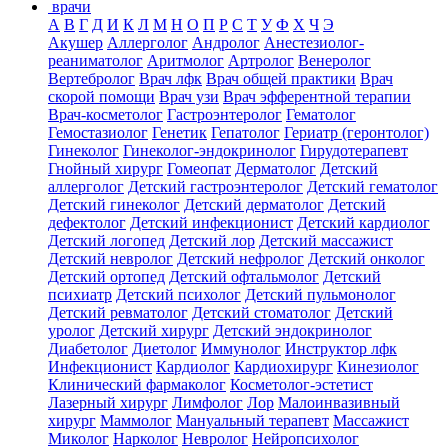
врачи
А
В
Г
Д
И
К
Л
М
Н
О
П
Р
С
Т
У
Ф
Х
Ч
Э
Акушер
Аллерголог
Андролог
Анестезиолог-
реаниматолог
Аритмолог
Артролог
Венеролог
Вертебролог
Врач лфк
Врач общей практики
Врач
скорой помощи
Врач узи
Врач эфферентной терапии
Врач-косметолог
Гастроэнтеролог
Гематолог
Гемостазиолог
Генетик
Гепатолог
Гериатр (геронтолог)
Гинеколог
Гинеколог-эндокринолог
Гирудотерапевт
Гнойный хирург
Гомеопат
Дерматолог
Детский
аллерголог
Детский гастроэнтеролог
Детский гематолог
Детский гинеколог
Детский дерматолог
Детский
дефектолог
Детский инфекционист
Детский кардиолог
Детский логопед
Детский лор
Детский массажист
Детский невролог
Детский нефролог
Детский онколог
Детский ортопед
Детский офтальмолог
Детский
психиатр
Детский психолог
Детский пульмонолог
Детский ревматолог
Детский стоматолог
Детский
уролог
Детский хирург
Детский эндокринолог
Диабетолог
Диетолог
Иммунолог
Инструктор лфк
Инфекционист
Кардиолог
Кардиохирург
Кинезиолог
Клинический фармаколог
Косметолог-эстетист
Лазерный хирург
Лимфолог
Лор
Малоинвазивный
хирург
Маммолог
Мануальный терапевт
Массажист
Миколог
Нарколог
Невролог
Нейропсихолог