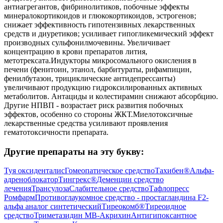
антиагрегантов, фибринолитиков, побочные эффекты
минералокортикоидов и глюкокортикоидов, эстрогенов;
снижает эффективность гипотензивных лекарственных
средств и диуретиков; усиливает гипогликемический эффект
производных сульфонилмочевины. Увеличивает
концентрацию в крови препаратов лития,
метотрексата.Индукторы микросомального окисления в
печени (фенитоин, этанол, барбитураты, рифампицин,
фенилбутазон, трициклические антидепрессанты)
увеличивают продукцию гидроксилированных активных
метаболитов. Антациды и колестирамин снижают абсорбцию.
Другие НПВП - возрастает риск развития побочных
эффектов, особенно со стороны ЖКТ.Миелотоксичные
лекарственные средства усиливают проявления
гематотоксичности препарата.
Другие препараты на эту букву:
Туя оксиденталис
Гомеопатическое средство
Тахибен®
Альфа-
адреноблокатор
Тингрекс®
Деменции средство
лечения
Трансулоза
Слабительное средство
Тафлопресс
Ромфарм
Противоглаукомное средство - простагландина F2-
альфа аналог синтетический
Тиреокомб®
Тиреоидное
средство
Триметазидин МВ-Акрихин
Антигипоксантное