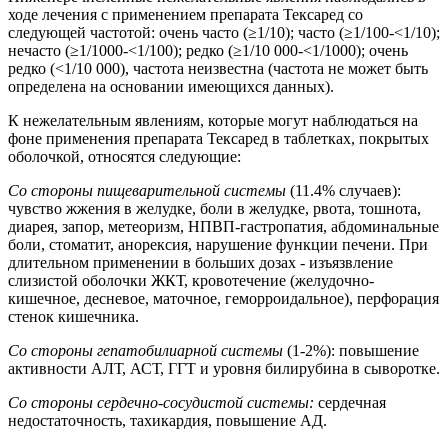
ходе лечения с применением препарата Тексаред со
следующей частотой: очень часто (≥1/10); часто (≥1/100-<1/10);
нечасто (≥1/1000-<1/100); редко (≥1/10 000-<1/1000); очень
редко (<1/10 000), частота неизвестна (частота не может быть
определена на основании имеющихся данных).
К нежелательным явлениям, которые могут наблюдаться на
фоне применения препарата Тексаред в таблетках, покрытых
оболочкой, относятся следующие:
Со стороны пищеварительной системы
(11.4% случаев):
чувство жжения в желудке, боли в желудке, рвота, тошнота,
диарея, запор, метеоризм, НПВП-гастропатия, абдоминальные
боли, стоматит, анорексия, нарушение функции печени. При
длительном применении в больших дозах - изъязвление
слизистой оболочки ЖКТ, кровотечение (желудочно-
кишечное, десневое, маточное, геморроидальное), перфорация
стенок кишечника.
Со стороны гепатобилиарной системы
(1-2%): повышение
активности АЛТ, АСТ, ГГТ и уровня билирубина в сыворотке.
Со стороны сердечно-сосудистой системы:
сердечная
недостаточность, тахикардия, повышение АД.