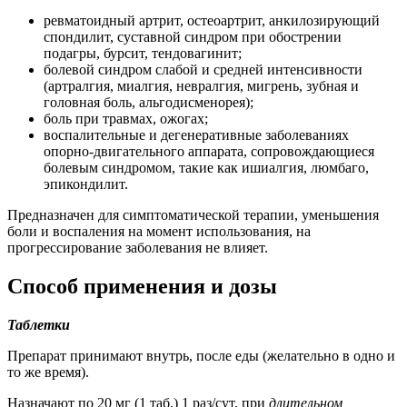
ревматоидный артрит, остеоартрит, анкилозирующий
спондилит, суставной синдром при обострении
подагры, бурсит, тендовагинит;
болевой синдром слабой и средней интенсивности
(артралгия, миалгия, невралгия, мигрень, зубная и
головная боль, альгодисменорея);
боль при травмах, ожогах;
воспалительные и дегенеративные заболеваниях
опорно-двигательного аппарата, сопровождающиеся
болевым синдромом, такие как ишиалгия, люмбаго,
эпикондилит.
Предназначен для симптоматической терапии, уменьшения
боли и воспаления на момент использования, на
прогрессирование заболевания не влияет.
Способ применения и дозы
Таблетки
Препарат принимают внутрь, после еды (желательно в одно и
то же время).
Назначают по 20 мг (1 таб.) 1 раз/сут, при
длительном