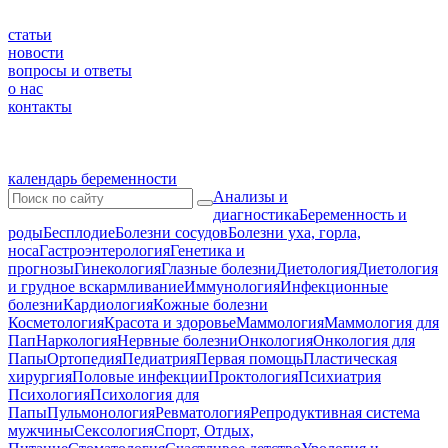
статьи
новости
вопросы и ответы
о нас
контакты
календарь беременности
Анализы и
диагностика
Беременность и
роды
Бесплодие
Болезни сосудов
Болезни уха, горла,
носа
Гастроэнтерология
Генетика и
прогнозы
Гинекология
Глазные болезни
Диетология
Диетология
и грудное вскармливание
Иммунология
Инфекционные
болезни
Кардиология
Кожные болезни
Косметология
Красота и здоровье
Маммология
Маммология для
Пап
Наркология
Нервные болезни
Онкология
Онкология для
Папы
Ортопедия
Педиатрия
Первая помощь
Пластическая
хирургия
Половые инфекции
Проктология
Психиатрия
Психология
Психология для
Папы
Пульмонология
Ревматология
Репродуктивная система
мужчины
Сексология
Спорт, Отдых,