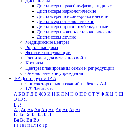
Диспансеры
Диспансеры врачебно-физкультурные
Диспансеры наркологические
Диспансеры психоневрологические
Диспансеры онкологические
Диспансеры противотуберкулезные
Диспансеры кожно-венерологические
Диспансеры другие
Медицинские центры
Родильные дома
Женские консультации
Госпитали для ветеранов войн
Хосписы
Центры планирования семьи и репродукции
Онкологические учреждения
БАДы и другие ТАА
Список торговых названий на буквы А-Я
1-Z Латинские
А
Б
В
Г
Д
Е
Ж
З
И
Й
К
Л
М
Н
О
П
Р
С
Т
У
Ф
Х
Ц
Ч
Ш
Э
Ю
Я
L
Q
Ад
Ае
Ак
Ал
Ан
Ап
Ар
Ас
Ат
Ац
Ба
Бе
Би
Бл
Бо
Бр
Бь
Ва
Ве
Ви
Во
Га
Ге
Ги
Гл
Го
Гр