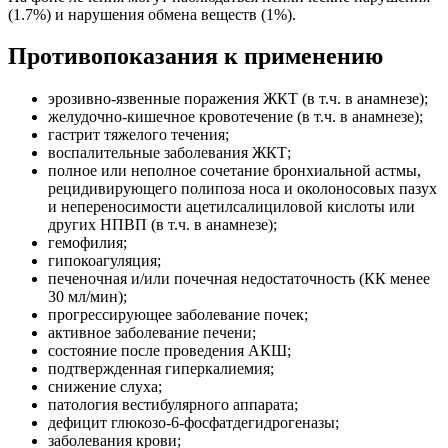
(1.7%) и нарушения обмена веществ (1%).
Противопоказания к применению
эрозивно-язвенные поражения ЖКТ (в т.ч. в анамнезе);
желудочно-кишечное кровотечение (в т.ч. в анамнезе);
гастрит тяжелого течения;
воспалительные заболевания ЖКТ;
полное или неполное сочетание бронхиальной астмы,
рецидивирующего полипоза носа и околоносовых пазух
и непереносимости ацетилсалициловой кислоты или
других НПВП (в т.ч. в анамнезе);
гемофилия;
гипокоагуляция;
печеночная и/или почечная недостаточность (КК менее
30 мл/мин);
прогрессирующее заболевание почек;
активное заболевание печени;
состояние после проведения АКШ;
подтвержденная гиперкалиемия;
снижение слуха;
патология вестибулярного аппарата;
дефицит глюкозо-6-фосфатдегидрогеназы;
заболевания крови;