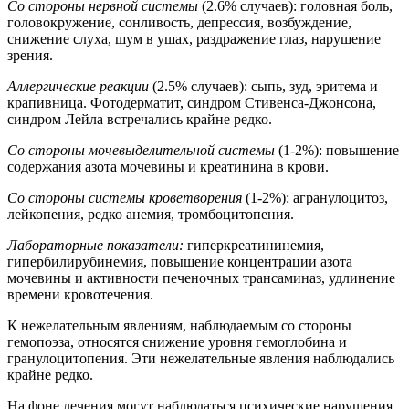
Со стороны нервной системы
(2.6% случаев): головная боль,
головокружение, сонливость, депрессия, возбуждение,
снижение слуха, шум в ушах, раздражение глаз, нарушение
зрения.
Аллергические реакции
(2.5% случаев): сыпь, зуд, эритема и
крапивница. Фотодерматит, синдром Стивенса-Джонсона,
синдром Лейла встречались крайне редко.
Со стороны мочевыделительной системы
(1-2%): повышение
содержания азота мочевины и креатинина в крови.
Со стороны системы кроветворения
(1-2%): агранулоцитоз,
лейкопения, редко анемия, тромбоцитопения.
Лабораторные показатели:
гиперкреатининемия,
гипербилирубинемия, повышение концентрации азота
мочевины и активности печеночных трансаминаз, удлинение
времени кровотечения.
К нежелательным явлениям, наблюдаемым со стороны
гемопоэза, относятся снижение уровня гемоглобина и
гранулоцитопения. Эти нежелательные явления наблюдались
крайне редко.
На фоне лечения могут наблюдаться психические нарушения