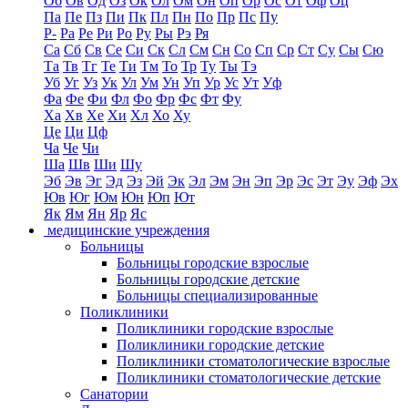
Об
Ов
Од
Оз
Ок
Ол
Ом
Он
Оп
Ор
Ос
От
Оф
Оц
Па
Пе
Пз
Пи
Пк
Пл
Пн
По
Пр
Пс
Пу
Р-
Ра
Ре
Ри
Ро
Ру
Ры
Рэ
Ря
Са
Сб
Св
Се
Си
Ск
Сл
См
Сн
Со
Сп
Ср
Ст
Су
Сы
Сю
Та
Тв
Тг
Те
Ти
Тм
То
Тр
Ту
Ты
Тэ
Уб
Уг
Уз
Ук
Ул
Ум
Ун
Уп
Ур
Ус
Ут
Уф
Фа
Фе
Фи
Фл
Фо
Фр
Фс
Фт
Фу
Ха
Хв
Хе
Хи
Хл
Хо
Ху
Це
Ци
Цф
Ча
Че
Чи
Ша
Шв
Ши
Шу
Эб
Эв
Эг
Эд
Эз
Эй
Эк
Эл
Эм
Эн
Эп
Эр
Эс
Эт
Эу
Эф
Эх
Юв
Юг
Юм
Юн
Юп
Ют
Як
Ям
Ян
Яр
Яс
медицинские учреждения
Больницы
Больницы городские взрослые
Больницы городские детские
Больницы специализированные
Поликлиники
Поликлиники городские взрослые
Поликлиники городские детские
Поликлиники стоматологические взрослые
Поликлиники стоматологические детские
Санатории