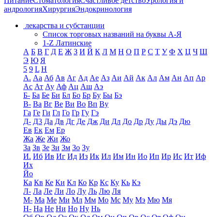
Питание
Стоматология
Счастливое детство
Урология и
андрология
Хирургия
Эндокринология
лекарства и субстанции
Список торговых названий на буквы А-Я
1-Z Латинские
А
Б
В
Г
Д
Е
Ж
З
И
Й
К
Л
М
Н
О
П
Р
С
Т
У
Ф
Х
Ц
Ч
Ш
Э
Ю
Я
5
9
L
H
А.
Аа
Аб
Ав
Аг
Ад
Ае
Аз
Аи
Ай
Ак
Ал
Ам
Ан
Ап
Ар
Ас
Ат
Ау
Аф
Ац
Аш
Аэ
Б-
Ба
Бе
Би
Бл
Бо
Бр
Бу
Бы
Бэ
В-
Ва
Вг
Ве
Ви
Во
Вп
Ву
Га
Ге
Ги
Гл
Го
Гр
Гу
Гэ
Д-
Д3
Да
Дв
Дг
Де
Дж
Ди
Дл
До
Др
Ду
Ды
Дэ
Дю
Ев
Ек
Ем
Ер
Жа
Же
Жи
Жо
За
Зв
Зе
Зи
Зм
Зо
Зу
И.
Иб
Ив
Иг
Ид
Из
Ик
Ил
Им
Ин
Ио
Ип
Ир
Ис
Ит
Иф
Их
Йо
Ка
Кв
Ке
Ки
Кл
Ко
Кр
Кс
Ку
Кь
Кэ
Л-
Ла
Ле
Ли
Ло
Лу
Ль
Лю
Ля
М-
Ма
Ме
Ми
Мл
Мм
Мо
Мс
Му
Мэ
Мю
Мя
Н-
На
Не
Ни
Но
Ну
Нь