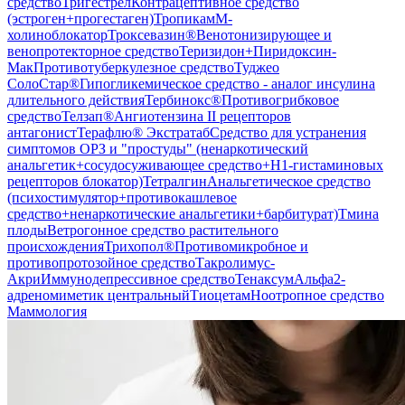
средство
Тригестрел
Контрацептивное средство
(эстроген+прогестаген)
Тропикам
М-
холиноблокатор
Троксевазин®
Венотонизирующее и
венопротекторное средство
Теризидон+Пиридоксин-
Мак
Противотуберкулезное средство
Туджео
СолоСтар®
Гипогликемическое средство - аналог инсулина
длительного действия
Тербинокс®
Противогрибковое
средство
Телзап®
Ангиотензина II рецепторов
антагонист
Терафлю® Экстратаб
Средство для устранения
симптомов ОРЗ и "простуды" (ненаркотический
анальгетик+сосудосуживающее средство+H1-гистаминовых
рецепторов блокатор)
Тетралгин
Анальгетическое средство
(психостимулятор+противокашлевое
средство+ненаркотические анальгетики+барбитурат)
Тмина
плоды
Ветрогонное средство растительного
происхождения
Трихопол®
Противомикробное и
противопротозойное средство
Такролимус-
Акри
Иммунодепрессивное средство
Тенаксум
Альфа2-
адреномиметик центральный
Тиоцетам
Ноотропное средство
Маммология