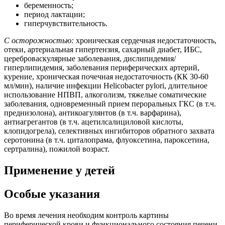
беременность;
период лактации;
гиперчувствительность.
С осторожностью:
хроническая сердечная недостаточность,
отеки, артериальная гипертензия, сахарный диабет, ИБС,
цереброваскулярные заболевания, дислипидемия/
гиперлипидемия, заболевания периферических артерий,
курение, хроническая почечная недостаточность (КК 30-60
мл/мин), наличие инфекции Helicobacter pylori, длительное
использование НПВП, алкоголизм, тяжелые соматические
заболевания, одновременный прием пероральных ГКС (в т.ч.
преднизолона), антикоагулянтов (в т.ч. варфарина),
антиагрегантов (в т.ч. ацетилсалициловой кислоты,
клопидогрела), селективных ингибиторов обратного захвата
серотонина (в т.ч. циталопрама, флуоксетина, пароксетина,
сертралина), пожилой возраст.
Применение у детей
Особые указания
Во время лечения необходим контроль картины
периферической крови и функционального состояния печени