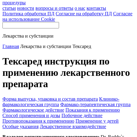
процедуры
статьи
новости
вопросы и ответы
о нас
контакты
Политика обработки ПД
Согласие на обработку ПД
Согласие
на использование Cookie
Лекарства и субстанции
Главная
Лекарства и субстанции
Тексаред
Тексаред инструкция по
применению лекарственного
препарата
Форма выпуска, упаковка и состав препарата
Клинико-
фармакологическая группа
Фармако-терапевтическая группа
Фармакологическое действие
Показания к применению
Способ применения и дозы
Побочное действие
Противопоказания к применению
Применение у детей
Особые указания
Лекарственное взаимодействие
Владелец регистрационного удостоверения:
Dr. Reddy`s