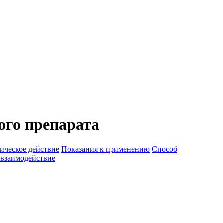
го препарата
ическое действие
Показания к применению
Способ
 взаимодействие