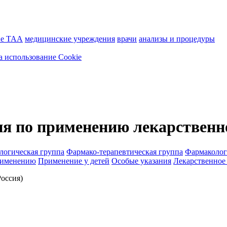
ие ТАА
медицинские учреждения
врачи
анализы и процедуры
а использование Cookie
 по применению лекарственно
логическая группа
Фармако-терапевтическая группа
Фармаколог
рименению
Применение у детей
Особые указания
Лекарственное
оссия)