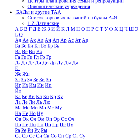
Центры планирования семьи и репродукции
Онкологические учреждения
БАДы и другие ТАА
Список торговых названий на буквы А-Я
1-Z Латинские
А
Б
В
Г
Д
Е
Ж
З
И
Й
К
Л
М
Н
О
П
Р
С
Т
У
Ф
Х
Ц
Ч
Ш
Э
L
Q
Ад
Ае
Ак
Ал
Ан
Ап
Ар
Ас
Ат
Ац
Ба
Бе
Би
Бл
Бо
Бр
Бь
Ва
Ве
Ви
Во
Га
Ге
Ги
Гл
Го
Гр
Д-
Да
Де
Ди
До
Др
Ду
Ды
Дя
Е-
Же
Жи
За
Зв
Зд
Зе
Зи
Зо
Иг
Из
Им
Ин
Ип
Йо
Ка
Ке
Ки
Кл
Ко
Кр
Ку
Ла
Ле
Ли
Ль
Лю
Ма
Ме
Ми
Мо
Мс
Му
На
Не
Но
Ну
Ов
Ок
Ол
Ом
Оп
Ор
Ос
Оч
Па
Пе
Пи
Пл
По
Пр
Пс
Пу
Ра
Ре
Ри
Ру
Ры
Са
Св
Се
Си
Ск
Со
Сп
Ср
Ст
Су