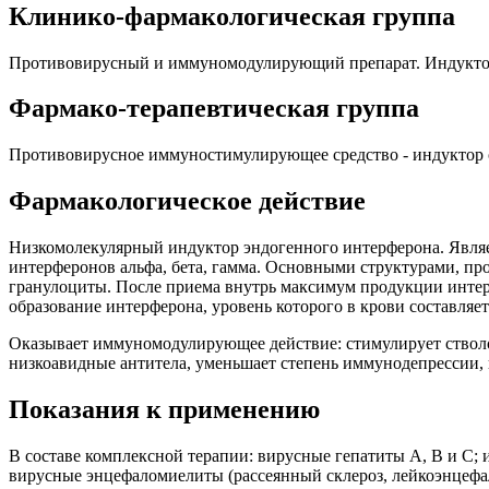
Клинико-фармакологическая группа
Противовирусный и иммуномодулирующий препарат. Индуктор
Фармако-терапевтическая группа
Противовирусное иммуностимулирующее средство - индуктор 
Фармакологическое действие
Низкомолекулярный индуктор эндогенного интерферона. Являет
интерферонов альфа, бета, гамма. Основными структурами, п
гранулоциты. После приема внутрь максимум продукции интерф
образование интерферона, уровень которого в крови составляет
Оказывает иммуномодулирующее действие: стимулирует стволо
низкоавидные антитела, уменьшает степень иммунодепрессии, 
Показания к применению
В составе комплексной терапии: вирусные гепатиты А, В и С; и
вирусные энцефаломиелиты (рассеянный склероз, лейкоэнцефал