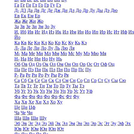
Га
Ге
Ги
Гл
Го
Гр
Гу
Гэ
Д-
Д3
Да
Дв
Дг
Де
Дж
Ди
Дл
До
Др
Ду
Ды
Дэ
Дю
Ев
Ек
Ем
Ер
Жа
Же
Жи
Жо
За
Зв
Зе
Зи
Зм
Зо
Зу
И.
Иб
Ив
Иг
Ид
Из
Ик
Ил
Им
Ин
Ио
Ип
Ир
Ис
Ит
Иф
И
Йо
Ка
Кв
Ке
Ки
Кл
Ко
Кр
Кс
Ку
Кь
Кэ
Л-
Ла
Ле
Ли
Ло
Лу
Ль
Лю
Ля
М-
Ма
Ме
Ми
Мл
Мм
Мо
Мс
Му
Мэ
Мю
Мя
Н-
На
Не
Ни
Но
Ну
Нь
Об
Ов
Од
Оз
Ок
Ол
Ом
Он
Оп
Ор
Ос
От
Оф
Оц
Па
Пе
Пз
Пи
Пк
Пл
Пн
По
Пр
Пс
Пу
Р-
Ра
Ре
Ри
Ро
Ру
Ры
Рэ
Ря
Са
Сб
Св
Се
Си
Ск
Сл
См
Сн
Со
Сп
Ср
Ст
Су
Сы
Сю
Та
Тв
Тг
Те
Ти
Тм
То
Тр
Ту
Ты
Тэ
Уб
Уг
Уз
Ук
Ул
Ум
Ун
Уп
Ур
Ус
Ут
Уф
Фа
Фе
Фи
Фл
Фо
Фр
Фс
Фт
Фу
Ха
Хв
Хе
Хи
Хл
Хо
Ху
Це
Ци
Цф
Ча
Че
Чи
Ша
Шв
Ши
Шу
Эб
Эв
Эг
Эд
Эз
Эй
Эк
Эл
Эм
Эн
Эп
Эр
Эс
Эт
Эу
Эф
Эх
Юв
Юг
Юм
Юн
Юп
Ют