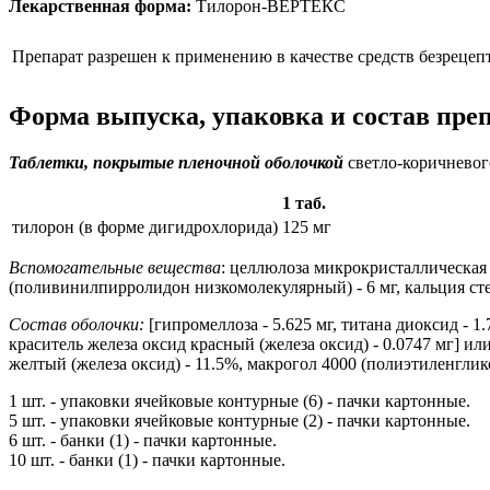
Лекарственная форма:
Тилорон-ВЕРТЕКС
Препарат разрешен к применению в качестве средств безрецеп
Форма выпуска, упаковка и состав пр
Таблетки, покрытые пленочной оболочкой
светло-коричневого
1 таб.
тилорон (в форме дигидрохлорида)
125 мг
Вспомогательные вещества
: целлюлоза микрокристаллическая 1
(поливинилпирролидон низкомолекулярный) - 6 мг, кальция стеа
Состав оболочки:
[гипромеллоза - 5.625 мг, титана диоксид - 1.
краситель железа оксид красный (железа оксид) - 0.0747 мг] ил
желтый (железа оксид) - 11.5%, макрогол 4000 (полиэтиленгликол
1 шт. - упаковки ячейковые контурные (6) - пачки картонные.
5 шт. - упаковки ячейковые контурные (2) - пачки картонные.
6 шт. - банки (1) - пачки картонные.
10 шт. - банки (1) - пачки картонные.