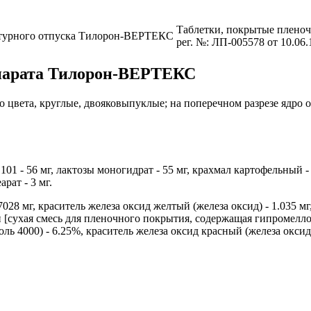
Таблетки, покрытые плено
турного отпуска
Тилорон-ВЕРТЕКС
рег. №: ЛП-005578 от 10.06
епарата Тилорон-ВЕРТЕКС
 цвета, круглые, двояковыпуклые; на поперечном разрезе ядро 
01 - 56 мг, лактозы моногидрат - 55 мг, крахмал картофельный - 
рат - 3 мг.
7028 мг, краситель железа оксид желтый (железа оксид) - 1.035 мг
и [сухая смесь для пленочного покрытия, содержащая гипромеллоз
ь 4000) - 6.25%, краситель железа оксид красный (железа оксид) 