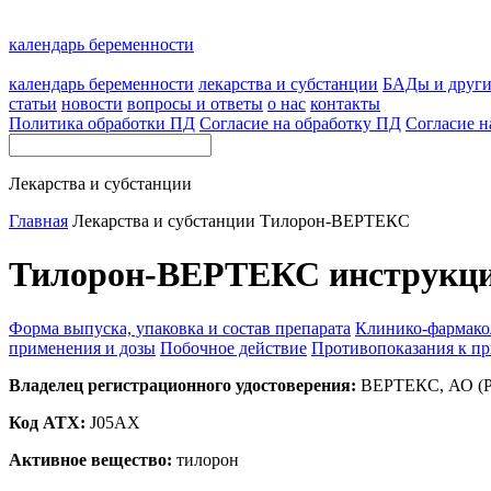
календарь беременности
календарь беременности
лекарства и субстанции
БАДы и друг
статьи
новости
вопросы и ответы
о нас
контакты
Политика обработки ПД
Согласие на обработку ПД
Согласие н
Лекарства и субстанции
Главная
Лекарства и субстанции
Тилорон-ВЕРТЕКС
Тилорон-ВЕРТЕКС инструкция
Форма выпуска, упаковка и состав препарата
Клинико-фармако
применения и дозы
Побочное действие
Противопоказания к п
Владелец регистрационного удостоверения:
ВЕРТЕКС, АО (Р
Код ATX:
J05AX
Активное вещество:
тилорон