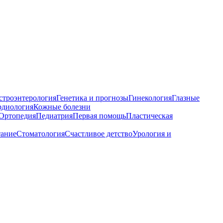
строэнтерология
Генетика и прогнозы
Гинекология
Глазные
рдиология
Кожные болезни
Ортопедия
Педиатрия
Первая помощь
Пластическая
тание
Стоматология
Счастливое детство
Урология и