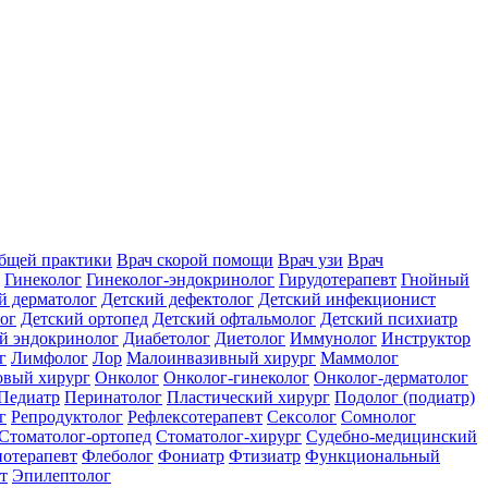
общей практики
Врач скорой помощи
Врач узи
Врач
Гинеколог
Гинеколог-эндокринолог
Гирудотерапевт
Гнойный
й дерматолог
Детский дефектолог
Детский инфекционист
ог
Детский ортопед
Детский офтальмолог
Детский психиатр
й эндокринолог
Диабетолог
Диетолог
Иммунолог
Инструктор
г
Лимфолог
Лор
Малоинвазивный хирург
Маммолог
вый хирург
Онколог
Онколог-гинеколог
Онколог-дерматолог
Педиатр
Перинатолог
Пластический хирург
Подолог (подиатр)
г
Репродуктолог
Рефлексотерапевт
Сексолог
Сомнолог
Стоматолог-ортопед
Стоматолог-хирург
Судебно-медицинский
отерапевт
Флеболог
Фониатр
Фтизиатр
Функциональный
т
Эпилептолог