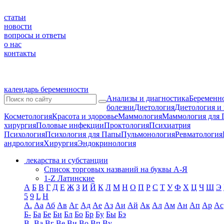
статьи
новости
вопросы и ответы
о нас
контакты
календарь беременности
Анализы и диагностика
Беременно
болезни
Диетология
Диетология и
Косметология
Красота и здоровье
Маммология
Маммология для 
хирургия
Половые инфекции
Проктология
Психиатрия
Психология
Психология для Папы
Пульмонология
Ревматология
андрология
Хирургия
Эндокринология
лекарства и субстанции
Список торговых названий на буквы А-Я
1-Z Латинские
А
Б
В
Г
Д
Е
Ж
З
И
Й
К
Л
М
Н
О
П
Р
С
Т
У
Ф
Х
Ц
Ч
Ш
Э
5
9
L
H
А.
Аа
Аб
Ав
Аг
Ад
Ае
Аз
Аи
Ай
Ак
Ал
Ам
Ан
Ап
Ар
Ас
Б-
Ба
Бе
Би
Бл
Бо
Бр
Бу
Бы
Бэ
В-
Ва
Вг
Ве
Ви
Во
Вп
Ву