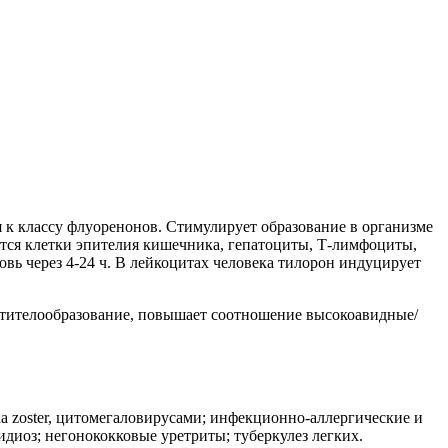
 к классу флуоренонов. Стимулирует образование в организме
тся клетки эпителия кишечника, гепатоциты, Т-лимфоциты,
ь через 4-24 ч. В лейкоцитах человека тилорон индуцирует
антителообразование, повышает соотношение высокоавидные/
lla zoster, цитомегаловирусами; инфекционно-аллергические и
иоз; негонококковые уретриты; туберкулез легких.