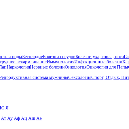
сть и роды
Бесплодие
Болезни сосудов
Болезни уха, горла, носа
Га
 грудное вскармливание
Иммунология
Инфекционные болезни
Ка
Пап
Наркология
Нервные болезни
Онкология
Онкология для Папы
Репродуктивная система мужчины
Сексология
Спорт, Отдых, Пи
Ю
Я
Ат
Ау
Аф
Ац
Аш
Аэ