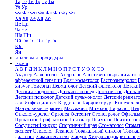
Та
Те
Ти
Тр
Ту
Ты
Ул
Ур
Фа
Фе
Фи
Фл
Фо
Фр
Фу
Фэ
Ха
Хв
Хе
Хи
Хо
Це
Ци
Ча
Че
Ша
Ши
Эй
Эк
Эл
Эн
Эр
Эс
Юн
Ян
анализы и процедуры
врачи
А
В
Г
Д
И
К
Л
М
Н
О
П
Р
С
Т
У
Ф
Х
Ч
Э
Акушер
Аллерголог
Андролог
Анестезиолог-реаниматол
эфферентной терапии
Врач-косметолог
Гастроэнтеролог
хирург
Гомеопат
Дерматолог
Детский аллерголог
Детски
Детский кардиолог
Детский логопед
Детский лор
Детски
Детский психолог
Детский пульмонолог
Детский ревмат
лфк
Инфекционист
Кардиолог
Кардиохирург
Кинезиоло
Мануальный терапевт
Массажист
Миколог
Нарколог
Нев
Онколог-уролог
Ортопед
Остеопат
Отоневролог
Офтальм
Проктолог
Профпатолог
Психиатр
Психолог
Психотерап
Сосудистый хирург
Спортивный врач
Стоматолог
Стомат
эксперт
Сурдолог
Терапевт
Торакальный онколог
Торака
диагност
Химиотерапевт
Хирург
Хирург-эндокринолог
Ч