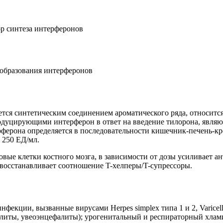
 синтеза интерферонов
образования интерферонов
ся синтетическим соединением ароматического ряда, относится
родуцирующими интерферон в ответ на введение тилорона, являю
ерона определяется в последовательности кишечник-печень-кров
 250 ЕД/мл.
вые клетки костного мозга, в зависимости от дозы усиливает 
восстанавливает соотношение T-хелперы/T-супрессоры.
нфекции, вызванные вирусами Herpes simplex типа 1 и 2, Varice
иты, увеоэнцефалиты); урогенитальный и респираторный хламид