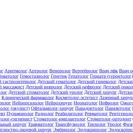
ог
Аритмолог
Артролог
Венеролог
Вертебролог
Врач лфк
Врач 
Гематолог
Гемостазиолог
Генетик
Гепатолог
Гериатр (геронтолог)
й гастроэнтеролог
Детский гематолог
Детский гинеколог
Детски
й массажист
Детский невролог
Детский нефролог
Детский онкол
олог
Детский стоматолог
Детский уролог
Детский хирург
Детски
г
Клинический фармаколог
Косметолог-эстетист
Лазерный хирур
ролог
Нейропсихолог
Нейрохирург
Неонатолог
Нефролог
Ожого
олог (окулист)
Офтальмолог-хирург
Парадонтолог
Паразитолог
евт
Пульмонолог
Радиолог
Реабилитолог
Ревматолог
Рентгеноло
олог-гигиенист
Стоматолог-имплантолог
Стоматолог-ортодонт
льный хирург
Травматолог
Трансфузиолог
Трихолог
Уролог
Физи
елюстно-лицевой хирург
Эмбриолог
Эндокринолог
Эндоскопис