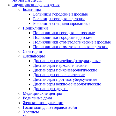
Як
Ям
Ян
Яр
Яс
медицинские учреждения
Больницы
Больницы городские взрослые
Больницы городские детские
Больницы специализированные
Поликлиники
Поликлиники городские взрослые
Поликлиники городские детские
Поликлиники стоматологические взрослые
Поликлиники стоматологические детские
Санатории
Диспансеры
Диспансеры врачебно-физкультурные
Диспансеры наркологические
Диспансеры психоневрологические
Диспансеры онкологические
Диспансеры противотуберкулезные
Диспансеры кожно-венерологические
Диспансеры другие
Медицинские центры
Родильные дома
Женские консультации
Госпитали для ветеранов войн
Хосписы