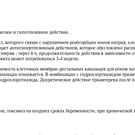
еское и гипотензивное действие.
, которого связан с нарушением реабсорбции ионов натрия, хлор
дает антигипертензивным действием, которое обусловлено расш
имума - через 4 ч, продолжительность действия в зависимости от
екта может потребоваться 3-4 недели.
емость клеточных мембран дистальных канальцев для ионов нат
канальцах понижается. В комбинации с гидрохлортиазидом три
дрохлоротиазида. Диуретическое действие триамтерена после п
, токсикоз на поздних сроках беременности, при хронической в