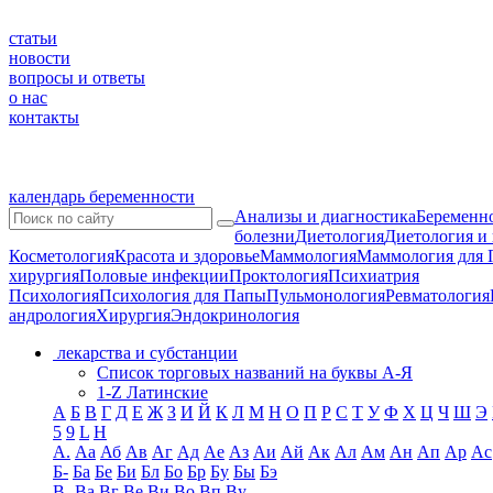
статьи
новости
вопросы и ответы
о нас
контакты
календарь беременности
Анализы и диагностика
Беременно
болезни
Диетология
Диетология и
Косметология
Красота и здоровье
Маммология
Маммология для 
хирургия
Половые инфекции
Проктология
Психиатрия
Психология
Психология для Папы
Пульмонология
Ревматология
андрология
Хирургия
Эндокринология
лекарства и субстанции
Список торговых названий на буквы А-Я
1-Z Латинские
А
Б
В
Г
Д
Е
Ж
З
И
Й
К
Л
М
Н
О
П
Р
С
Т
У
Ф
Х
Ц
Ч
Ш
Э
5
9
L
H
А.
Аа
Аб
Ав
Аг
Ад
Ае
Аз
Аи
Ай
Ак
Ал
Ам
Ан
Ап
Ар
Ас
Б-
Ба
Бе
Би
Бл
Бо
Бр
Бу
Бы
Бэ
В-
Ва
Вг
Ве
Ви
Во
Вп
Ву