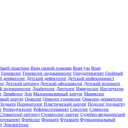
общей практики
Врач скорой помощи
Врач узи
Врач
Гинеколог
Гинеколог-эндокринолог
Гирудотерапевт
Гнойный
й дерматолог
Детский дефектолог
Детский инфекционист
ог
Детский ортопед
Детский офтальмолог
Детский психиатр
й эндокринолог
Диабетолог
Диетолог
Иммунолог
Инструктор
г
Лимфолог
Лор
Малоинвазивный хирург
Маммолог
вый хирург
Онколог
Онколог-гинеколог
Онколог-дерматолог
Педиатр
Перинатолог
Пластический хирург
Подолог (подиатр)
г
Репродуктолог
Рефлексотерапевт
Сексолог
Сомнолог
Стоматолог-ортопед
Стоматолог-хирург
Судебно-медицинский
отерапевт
Флеболог
Фониатр
Фтизиатр
Функциональный
т
Эпилептолог