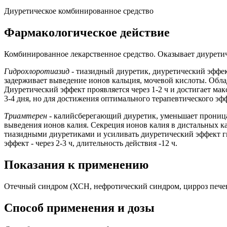
Диуретическое комбинированное средство
Фармакологическое действие
Комбинированное лекарственное средство. Оказывает диуретич
Гидрохлоротиазид
- тиазидный диуретик, диуретический эффект
задерживает выведение ионов кальция, мочевой кислоты. Обла
Диуретический эффект проявляется через 1-2 ч и достигает макс
3-4 дня, но для достижения оптимального терапевтического эфф
Триамтерен
- калийсберегающий диуретик, уменьшает проница
выведения ионов калия. Секреция ионов калия в дистальных 
тиазидными диуретиками и усиливать диуретический эффект ги
эффект - через 2-3 ч, длительность действия -12 ч.
Показания к применению
Отечный синдром (ХСН, нефротический синдром, цирроз печени
Способ применения и дозы