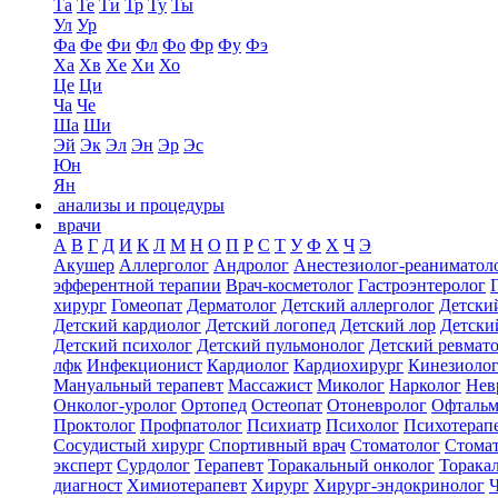
Та
Те
Ти
Тр
Ту
Ты
Ул
Ур
Фа
Фе
Фи
Фл
Фо
Фр
Фу
Фэ
Ха
Хв
Хе
Хи
Хо
Це
Ци
Ча
Че
Ша
Ши
Эй
Эк
Эл
Эн
Эр
Эс
Юн
Ян
анализы и процедуры
врачи
А
В
Г
Д
И
К
Л
М
Н
О
П
Р
С
Т
У
Ф
Х
Ч
Э
Акушер
Аллерголог
Андролог
Анестезиолог-реаниматол
эфферентной терапии
Врач-косметолог
Гастроэнтеролог
хирург
Гомеопат
Дерматолог
Детский аллерголог
Детски
Детский кардиолог
Детский логопед
Детский лор
Детски
Детский психолог
Детский пульмонолог
Детский ревмат
лфк
Инфекционист
Кардиолог
Кардиохирург
Кинезиоло
Мануальный терапевт
Массажист
Миколог
Нарколог
Нев
Онколог-уролог
Ортопед
Остеопат
Отоневролог
Офтальм
Проктолог
Профпатолог
Психиатр
Психолог
Психотерап
Сосудистый хирург
Спортивный врач
Стоматолог
Стомат
эксперт
Сурдолог
Терапевт
Торакальный онколог
Торака
диагност
Химиотерапевт
Хирург
Хирург-эндокринолог
Ч