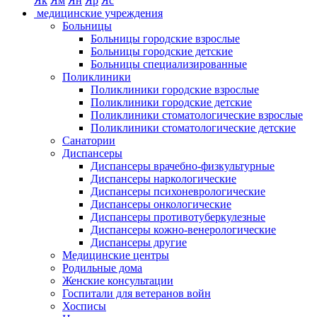
Як
Ям
Ян
Яр
Яс
медицинские учреждения
Больницы
Больницы городские взрослые
Больницы городские детские
Больницы специализированные
Поликлиники
Поликлиники городские взрослые
Поликлиники городские детские
Поликлиники стоматологические взрослые
Поликлиники стоматологические детские
Санатории
Диспансеры
Диспансеры врачебно-физкультурные
Диспансеры наркологические
Диспансеры психоневрологические
Диспансеры онкологические
Диспансеры противотуберкулезные
Диспансеры кожно-венерологические
Диспансеры другие
Медицинские центры
Родильные дома
Женские консультации
Госпитали для ветеранов войн
Хосписы