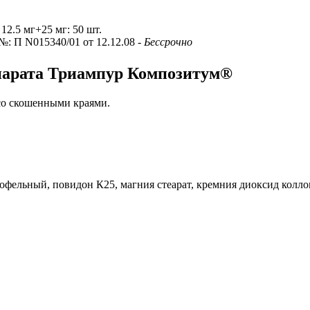
 12.5 мг+25 мг: 50 шт.
 №: П N015340/01 от 12.12.08
- Бессрочно
епарата Триампур Композитум®
 со скошенными краями.
тофельный, повидон К25, магния стеарат, кремния диоксид колл