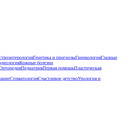
строэнтерология
Генетика и прогнозы
Гинекология
Глазные
рдиология
Кожные болезни
Ортопедия
Педиатрия
Первая помощь
Пластическая
тание
Стоматология
Счастливое детство
Урология и