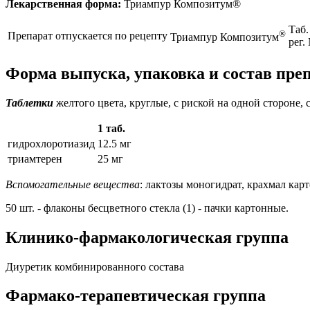
Лекарственная форма:
Триампур Композитум®
Таб.
®
Препарат отпускается по рецепту
Триампур Композитум
рег.
Форма выпуска, упаковка и состав пр
Таблетки
желтого цвета, круглые, с риской на одной стороне,
1 таб.
гидрохлоротиазид
12.5 мг
триамтерен
25 мг
Вспомогательные вещества
: лактозы моногидрат, крахмал кар
50 шт. - флаконы бесцветного стекла (1) - пачки картонные.
Клинико-фармакологическая группа
Диуретик комбинированного состава
Фармако-терапевтическая группа