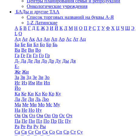
Центры планирования семьи и репродукции
Онкологические учреждения
БАДы и другие ТАА
Список торговых названий на буквы А-Я
1-Z Латинские
А
Б
В
Г
Д
Е
Ж
З
И
Й
К
Л
М
Н
О
П
Р
С
Т
У
Ф
Х
Ц
Ч
Ш
Э
L
Q
Ад
Ае
Ак
Ал
Ан
Ап
Ар
Ас
Ат
Ац
Ба
Бе
Би
Бл
Бо
Бр
Бь
Ва
Ве
Ви
Во
Га
Ге
Ги
Гл
Го
Гр
Д-
Да
Де
Ди
До
Др
Ду
Ды
Дя
Е-
Же
Жи
За
Зв
Зд
Зе
Зи
Зо
Иг
Из
Им
Ин
Ип
Йо
Ка
Ке
Ки
Кл
Ко
Кр
Ку
Ла
Ле
Ли
Ль
Лю
Ма
Ме
Ми
Мо
Мс
Му
На
Не
Но
Ну
Ов
Ок
Ол
Ом
Оп
Ор
Ос
Оч
Па
Пе
Пи
Пл
По
Пр
Пс
Пу
Ра
Ре
Ри
Ру
Ры
Са
Св
Се
Си
Ск
Со
Сп
Ср
Ст
Су