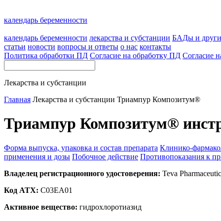
календарь беременности
календарь беременности
лекарства и субстанции
БАДы и друг
статьи
новости
вопросы и ответы
о нас
контакты
Политика обработки ПД
Согласие на обработку ПД
Согласие н
Лекарства и субстанции
Главная
Лекарства и субстанции
Триампур Композитум®
Триампур Композитум® инстр
Форма выпуска, упаковка и состав препарата
Клинико-фармако
применения и дозы
Побочное действие
Противопоказания к п
Владелец регистрационного удостоверения:
Teva Pharmaceutica
Код ATX:
C03EA01
Активное вещество:
гидрохлоротиазид