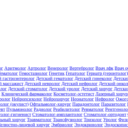
ог
Аритмолог
Артролог
Венеролог
Вертебролог
Врач лфк
Врач 
Гематолог
Гемостазиолог
Генетик
Гепатолог
Гериатр (геронтолог)
й гастроэнтеролог
Детский гематолог
Детский гинеколог
Детски
й массажист
Детский невролог
Детский нефролог
Детский онкол
олог
Детский стоматолог
Детский уролог
Детский хирург
Детски
г
Клинический фармаколог
Косметолог-эстетист
Лазерный хирур
ролог
Нейропсихолог
Нейрохирург
Неонатолог
Нефролог
Ожого
олог (окулист)
Офтальмолог-хирург
Парадонтолог
Паразитолог
евт
Пульмонолог
Радиолог
Реабилитолог
Ревматолог
Рентгеноло
олог-гигиенист
Стоматолог-имплантолог
Стоматолог-ортодонт
льный хирург
Травматолог
Трансфузиолог
Трихолог
Уролог
Физи
елюстно-лицевой хирург
Эмбриолог
Эндокринолог
Эндоскопис