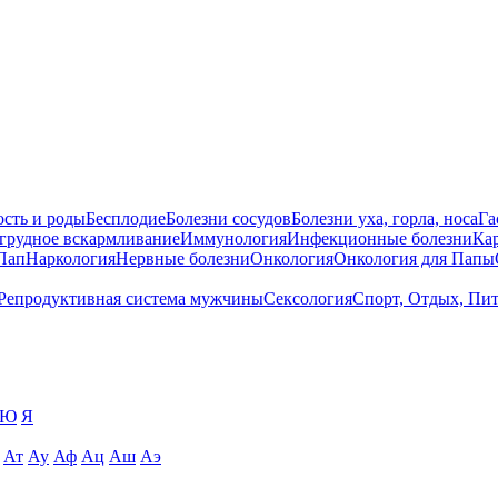
сть и роды
Бесплодие
Болезни сосудов
Болезни уха, горла, носа
Га
 грудное вскармливание
Иммунология
Инфекционные болезни
Ка
Пап
Наркология
Нервные болезни
Онкология
Онкология для Папы
Репродуктивная система мужчины
Сексология
Спорт, Отдых, Пи
Ю
Я
Ат
Ау
Аф
Ац
Аш
Аэ