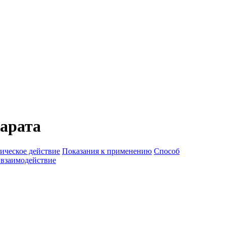
арата
ическое действие
Показания к применению
Способ
 взаимодействие