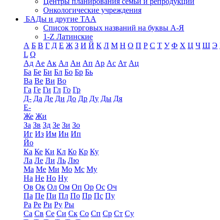
Центры планирования семьи и репродукции
Онкологические учреждения
БАДы и другие ТАА
Список торговых названий на буквы А-Я
1-Z Латинские
А
Б
В
Г
Д
Е
Ж
З
И
Й
К
Л
М
Н
О
П
Р
С
Т
У
Ф
Х
Ц
Ч
Ш
Э
L
Q
Ад
Ае
Ак
Ал
Ан
Ап
Ар
Ас
Ат
Ац
Ба
Бе
Би
Бл
Бо
Бр
Бь
Ва
Ве
Ви
Во
Га
Ге
Ги
Гл
Го
Гр
Д-
Да
Де
Ди
До
Др
Ду
Ды
Дя
Е-
Же
Жи
За
Зв
Зд
Зе
Зи
Зо
Иг
Из
Им
Ин
Ип
Йо
Ка
Ке
Ки
Кл
Ко
Кр
Ку
Ла
Ле
Ли
Ль
Лю
Ма
Ме
Ми
Мо
Мс
Му
На
Не
Но
Ну
Ов
Ок
Ол
Ом
Оп
Ор
Ос
Оч
Па
Пе
Пи
Пл
По
Пр
Пс
Пу
Ра
Ре
Ри
Ру
Ры
Са
Св
Се
Си
Ск
Со
Сп
Ср
Ст
Су