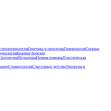
строэнтерология
Генетика и прогнозы
Гинекология
Глазные
рдиология
Кожные болезни
Ортопедия
Педиатрия
Первая помощь
Пластическая
тание
Стоматология
Счастливое детство
Урология и