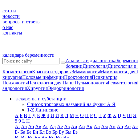
статьи
новости
вопросы и ответы
о нас
контакты
календарь беременности
Анализы и диагностика
Беременно
болезни
Диетология
Диетология и
Косметология
Красота и здоровье
Маммология
Маммология для 
хирургия
Половые инфекции
Проктология
Психиатрия
Психология
Психология для Папы
Пульмонология
Ревматология
андрология
Хирургия
Эндокринология
лекарства и субстанции
Список торговых названий на буквы А-Я
1-Z Латинские
А
Б
В
Г
Д
Е
Ж
З
И
Й
К
Л
М
Н
О
П
Р
С
Т
У
Ф
Х
Ц
Ч
Ш
Э
5
9
L
H
А.
Аа
Аб
Ав
Аг
Ад
Ае
Аз
Аи
Ай
Ак
Ал
Ам
Ан
Ап
Ар
Ас
Б-
Ба
Бе
Би
Бл
Бо
Бр
Бу
Бы
Бэ
В-
Ва
Вг
Ве
Ви
Во
Вп
Ву