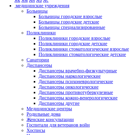
Як
Ям
Ян
Яр
Яс
медицинские учреждения
Больницы
Больницы городские взрослые
Больницы городские детские
Больницы специализированные
Поликлиники
Поликлиники городские взрослые
Поликлиники городские детские
Поликлиники стоматологические взрослые
Поликлиники стоматологические детские
Санатории
Диспансеры
Диспансеры врачебно-физкультурные
Диспансеры наркологические
Диспансеры психоневрологические
Диспансеры онкологические
Диспансеры противотуберкулезные
Диспансеры кожно-венерологические
Диспансеры другие
Медицинские центры
Родильные дома
Женские консультации
Госпитали для ветеранов войн
Хосписы