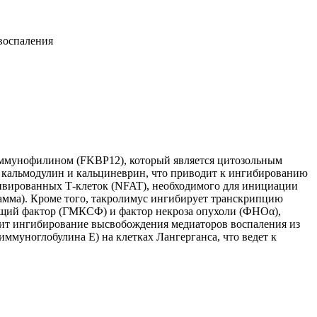
воспаления
иммунофилином (FKBP12), который является цитозольным
, кальмодулин и кальциневрин, что приводит к ингибированию
ивированных Т-клеток (NFAT), необходимого для инициации
мма). Кроме того, такролимус ингибирует транскрипцию
щий фактор (ГМКСФ) и фактор некроза опухоли (ФНОα),
дит ингибирование высвобождения медиаторов воспаления из
ммуноглобулина Е) на клетках Лангерганса, что ведет к