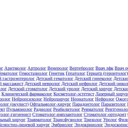
ог
Аритмолог
Артролог
Венеролог
Вертебролог
Врач лфк
Врач 
Гематолог
Гемостазиолог
Генетик
Гепатолог
Гериатр (геронтолог)
й гастроэнтеролог
Детский гематолог
Детский гинеколог
Детски
й массажист
Детский невролог
Детский нефролог
Детский онкол
олог
Детский стоматолог
Детский уролог
Детский хирург
Детски
г
Клинический фармаколог
Косметолог-эстетист
Лазерный хирур
ролог
Нейропсихолог
Нейрохирург
Неонатолог
Нефролог
Ожого
олог (окулист)
Офтальмолог-хирург
Парадонтолог
Паразитолог
евт
Пульмонолог
Радиолог
Реабилитолог
Ревматолог
Рентгеноло
олог-гигиенист
Стоматолог-имплантолог
Стоматолог-ортодонт
льный хирург
Травматолог
Трансфузиолог
Трихолог
Уролог
Физи
елюстно-лицевой хирург
Эмбриолог
Эндокринолог
Эндоскопис