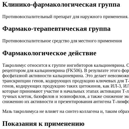
Клинико-фармакологическая группа
Противовоспалительный препарат для наружного применения.
Фармако-терапевтическая группа
Противовоспалительное средство для местного применения
Фармакологическое действие
Такролимус относится к группе ингибиторов кальциневрина. 
рецептором для кальциневрина (FK506). В результате этого ф
фосфатазной активности кальциневрина. Это делает невозмож
транскрипции генов, кодирующих продукцию ключевых для Т-к
генов, кодирующих продукцию таких цитокинов, как ИЛ-3, И
которые принимают участие в начальных этапах активации Т-
тучных клеток, базофилов и эозинофилов, а также снижение э
снижению их активности и презентирования антигена Т-лимф
Мазь такролимуса не влияет на синтез коллагена и, таким обра
Показания к применению