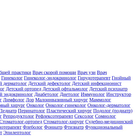
общей практики
Врач скорой помощи
Врач узи
Врач
Гинеколог
Гинеколог-эндокринолог
Гирудотерапевт
Гнойный
й дерматолог
Детский дефектолог
Детский инфекционист
ог
Детский ортопед
Детский офтальмолог
Детский психиатр
й эндокринолог
Диабетолог
Диетолог
Иммунолог
Инструктор
г
Лимфолог
Лор
Малоинвазивный хирург
Маммолог
вый хирург
Онколог
Онколог-гинеколог
Онколог-дерматолог
Педиатр
Перинатолог
Пластический хирург
Подолог (подиатр)
г
Репродуктолог
Рефлексотерапевт
Сексолог
Сомнолог
Стоматолог-ортопед
Стоматолог-хирург
Судебно-медицинский
отерапевт
Флеболог
Фониатр
Фтизиатр
Функциональный
т
Эпилептолог