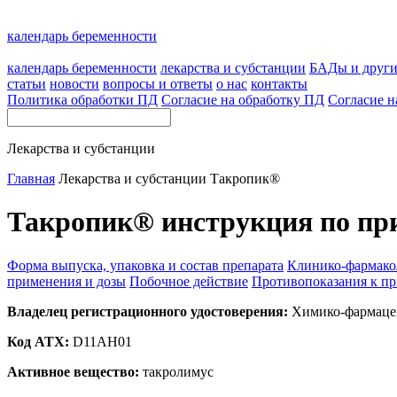
календарь беременности
календарь беременности
лекарства и субстанции
БАДы и друг
статьи
новости
вопросы и ответы
о нас
контакты
Политика обработки ПД
Согласие на обработку ПД
Согласие н
Лекарства и субстанции
Главная
Лекарства и субстанции
Такропик®
Такропик® инструкция по пр
Форма выпуска, упаковка и состав препарата
Клинико-фармако
применения и дозы
Побочное действие
Противопоказания к п
Владелец регистрационного удостоверения:
Химико-фармаце
Код ATX:
D11AH01
Активное вещество:
такролимус