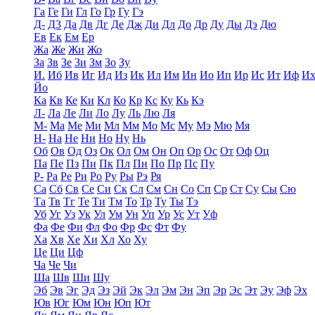
Га
Ге
Ги
Гл
Го
Гр
Гу
Гэ
Д-
Д3
Да
Дв
Дг
Де
Дж
Ди
Дл
До
Др
Ду
Ды
Дэ
Дю
Ев
Ек
Ем
Ер
Жа
Же
Жи
Жо
За
Зв
Зе
Зи
Зм
Зо
Зу
И.
Иб
Ив
Иг
Ид
Из
Ик
Ил
Им
Ин
Ио
Ип
Ир
Ис
Ит
Иф
И
Йо
Ка
Кв
Ке
Ки
Кл
Ко
Кр
Кс
Ку
Кь
Кэ
Л-
Ла
Ле
Ли
Ло
Лу
Ль
Лю
Ля
М-
Ма
Ме
Ми
Мл
Мм
Мо
Мс
Му
Мэ
Мю
Мя
Н-
На
Не
Ни
Но
Ну
Нь
Об
Ов
Од
Оз
Ок
Ол
Ом
Он
Оп
Ор
Ос
От
Оф
Оц
Па
Пе
Пз
Пи
Пк
Пл
Пн
По
Пр
Пс
Пу
Р-
Ра
Ре
Ри
Ро
Ру
Ры
Рэ
Ря
Са
Сб
Св
Се
Си
Ск
Сл
См
Сн
Со
Сп
Ср
Ст
Су
Сы
Сю
Та
Тв
Тг
Те
Ти
Тм
То
Тр
Ту
Ты
Тэ
Уб
Уг
Уз
Ук
Ул
Ум
Ун
Уп
Ур
Ус
Ут
Уф
Фа
Фе
Фи
Фл
Фо
Фр
Фс
Фт
Фу
Ха
Хв
Хе
Хи
Хл
Хо
Ху
Це
Ци
Цф
Ча
Че
Чи
Ша
Шв
Ши
Шу
Эб
Эв
Эг
Эд
Эз
Эй
Эк
Эл
Эм
Эн
Эп
Эр
Эс
Эт
Эу
Эф
Эх
Юв
Юг
Юм
Юн
Юп
Ют