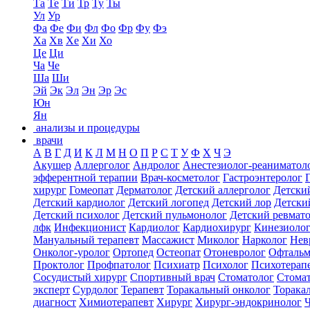
Та
Те
Ти
Тр
Ту
Ты
Ул
Ур
Фа
Фе
Фи
Фл
Фо
Фр
Фу
Фэ
Ха
Хв
Хе
Хи
Хо
Це
Ци
Ча
Че
Ша
Ши
Эй
Эк
Эл
Эн
Эр
Эс
Юн
Ян
анализы и процедуры
врачи
А
В
Г
Д
И
К
Л
М
Н
О
П
Р
С
Т
У
Ф
Х
Ч
Э
Акушер
Аллерголог
Андролог
Анестезиолог-реаниматол
эфферентной терапии
Врач-косметолог
Гастроэнтеролог
хирург
Гомеопат
Дерматолог
Детский аллерголог
Детски
Детский кардиолог
Детский логопед
Детский лор
Детски
Детский психолог
Детский пульмонолог
Детский ревмат
лфк
Инфекционист
Кардиолог
Кардиохирург
Кинезиоло
Мануальный терапевт
Массажист
Миколог
Нарколог
Нев
Онколог-уролог
Ортопед
Остеопат
Отоневролог
Офтальм
Проктолог
Профпатолог
Психиатр
Психолог
Психотерап
Сосудистый хирург
Спортивный врач
Стоматолог
Стомат
эксперт
Сурдолог
Терапевт
Торакальный онколог
Торака
диагност
Химиотерапевт
Хирург
Хирург-эндокринолог
Ч