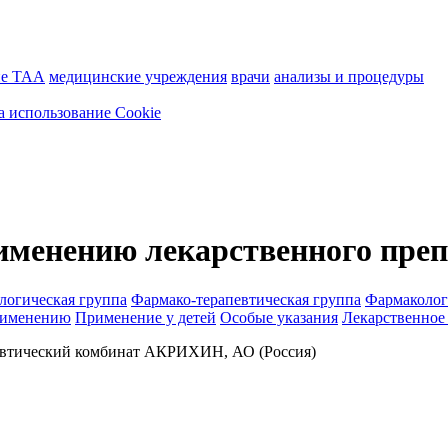
ие ТАА
медицинские учреждения
врачи
анализы и процедуры
а использование Cookie
именению лекарственного преп
логическая группа
Фармако-терапевтическая группа
Фармаколог
рименению
Применение у детей
Особые указания
Лекарственное
втический комбинат АКРИХИН, АО (Россия)