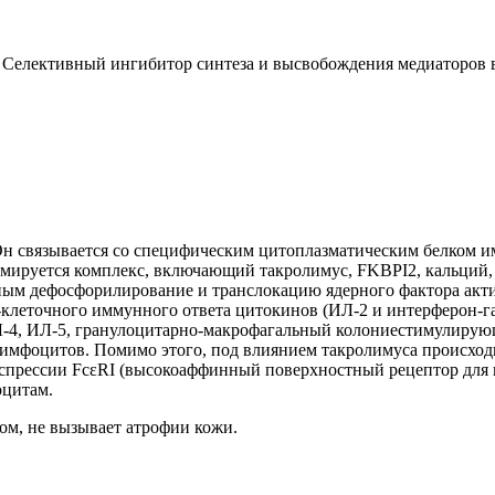
 Селективный ингибитор синтеза и высвобождения медиаторов 
Он связывается со специфическим цитоплазматическим белком 
ормируется комплекс, включающий такролимус, FKBPI2, кальций
ным дефосфорилирование и транслокацию ядерного фактора акт
леточного иммунного ответа цитокинов (ИЛ-2 и интерферон-га
Л-4, ИЛ-5, гранулоцитарно-макрофагальный колониестимулирую
лимфоцитов. Помимо этого, под влиянием такролимуса происхо
кспрессии FcεRI (высокоаффинный поверхностный рецептор для и
оцитам.
зом, не вызывает атрофии кожи.