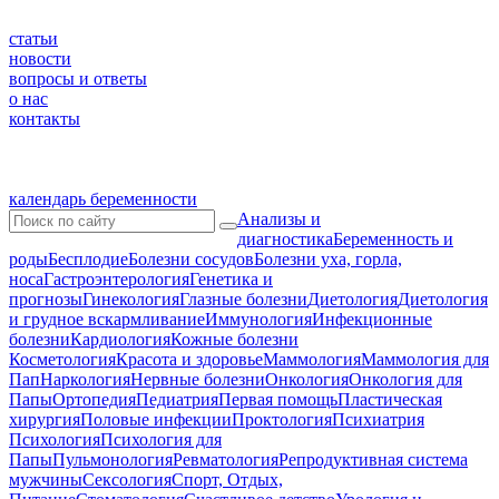
статьи
новости
вопросы и ответы
о нас
контакты
календарь беременности
Анализы и
диагностика
Беременность и
роды
Бесплодие
Болезни сосудов
Болезни уха, горла,
носа
Гастроэнтерология
Генетика и
прогнозы
Гинекология
Глазные болезни
Диетология
Диетология
и грудное вскармливание
Иммунология
Инфекционные
болезни
Кардиология
Кожные болезни
Косметология
Красота и здоровье
Маммология
Маммология для
Пап
Наркология
Нервные болезни
Онкология
Онкология для
Папы
Ортопедия
Педиатрия
Первая помощь
Пластическая
хирургия
Половые инфекции
Проктология
Психиатрия
Психология
Психология для
Папы
Пульмонология
Ревматология
Репродуктивная система
мужчины
Сексология
Спорт, Отдых,