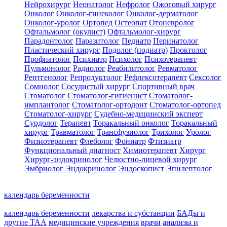
Нейрохирург
Неонатолог
Нефролог
Ожоговый хирург
Онколог
Онколог-гинеколог
Онколог-дерматолог
Онколог-уролог
Ортопед
Остеопат
Отоневролог
Офтальмолог (окулист)
Офтальмолог-хирург
Парадонтолог
Паразитолог
Педиатр
Перинатолог
Пластический хирург
Подолог (подиатр)
Проктолог
Профпатолог
Психиатр
Психолог
Психотерапевт
Пульмонолог
Радиолог
Реабилитолог
Ревматолог
Рентгенолог
Репродуктолог
Рефлексотерапевт
Сексолог
Сомнолог
Сосудистый хирург
Спортивный врач
Стоматолог
Стоматолог-гигиенист
Стоматолог-
имплантолог
Стоматолог-ортодонт
Стоматолог-ортопед
Стоматолог-хирург
Судебно-медицинский эксперт
Сурдолог
Терапевт
Торакальный онколог
Торакальный
хирург
Травматолог
Трансфузиолог
Трихолог
Уролог
Физиотерапевт
Флеболог
Фониатр
Фтизиатр
Функциональный диагност
Химиотерапевт
Хирург
Хирург-эндокринолог
Челюстно-лицевой хирург
Эмбриолог
Эндокринолог
Эндоскопист
Эпилептолог
календарь беременности
календарь беременности
лекарства и субстанции
БАДы и
другие ТАА
медицинские учреждения
врачи
анализы и