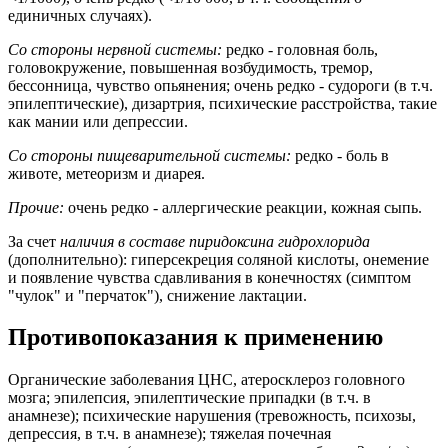
единичных случаях).
Со стороны нервной системы:
редко - головная боль,
головокружение, повышенная возбудимость, тремор,
бессонница, чувство опьянения; очень редко - судороги (в т.ч.
эпилептические), дизартрия, психические расстройства, такие
как мании или депрессии.
Со стороны пищеварительной системы:
редко - боль в
животе, метеоризм и диарея.
Прочие:
очень редко - аллергические реакции, кожная сыпь.
За счет
наличия в составе пиридоксина гидрохлорида
(дополнительно): гиперсекреция соляной кислоты, онемение
и появление чувства сдавливания в конечностях (симптом
"чулок" и "перчаток"), снижение лактации.
Противопоказания к применению
Органические заболевания ЦНС, атеросклероз головного
мозга; эпилепсия, эпилептические припадки (в т.ч. в
анамнезе); психические нарушения (тревожность, психозы,
депрессия, в т.ч. в анамнезе); тяжелая почечная