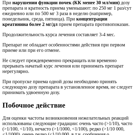
При
нарушении функции почек (КК менее 30 мл/мин)
дозу
препарата и кратность приема уменьшают: по 250 мг 1 раз/сут
ежедневно или по 500 мг 3 раза в неделю (например,
понедельник, среда, пятница). При
концентрации
креатинина более 2 мг/дл
прием препарата противопоказан.
Продолжительность курса лечения составляет 3-4 мес.
Препарат не обладает особенностями действия при первом
приеме или при его отмене.
Не следует преждевременно прекращать или временно
прерывать начатый курс лечения или принимать препарат
нерегулярно.
При пропуске приема одной дозы необходимо принять
следующую дозу препарата в установленное время, не следует
принимать удвоенную дозу.
Побочное действие
Для оценки частоты возникновения нежелательных реакций
использованы следующие градации: очень часто (>1/10), часто
(>1/100, <1/10), нечасто (>1/1000, <1/100), редко (>1/10 000,
<1/1000), очень редко (<1/10 000, в т.ч. сообщения о