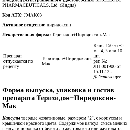
PHARMACEUTICALS, Ltd. (Индия)
Код ATX:
J04AK03
Активное вещество:
пиридоксин
Лекарственная форма:
Теризидон+Пиридоксин-Мак
Капс. 150 мг+5
мг: 4, 5 или 10
Препарат
шт.
Теризидон+Пиридоксин-
отпускается по
рег. №:
Мак
рецепту
ЛП-001906 от
15.11.12
-
Действующее
Форма выпуска, упаковка и состав
препарата Теризидон+Пиридоксин-
Мак
Капсулы
твердые желатиновые, размером "2", с корпусом и
крышечкой красного цвета. Содержимое капсул: смесь мелких
гранул и порошка от белого до желтоватого или желтовато-