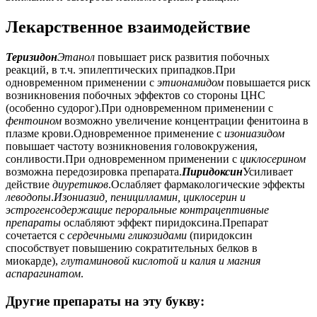
Лекарственное взаимодействие
Теризидон
Этанол
повышает риск развития побочных
реакций, в т.ч. эпилептических припадков.При
одновременном применении с
этионамидом
повышается риск
возникновения побочных эффектов со стороны ЦНС
(особенно судорог).При одновременном применении с
фентоином
возможно увеличение концентрации фенитоина в
плазме крови.Одновременное применение с
изониазидом
повышает частоту возникновения головокружения,
сонливости.При одновременном применении с
циклосерином
возможна передозировка препарата.
Пиридоксин
Усиливает
действие
диуретиков
.Ослабляет фармакологические эффекты
леводопы
.
Изониазид, пеницилламин, циклосерин и
эстрогенсодержащие пероральные контрацептивные
препараты
ослабляют эффект пиридоксина.Препарат
сочетается с
сердечными гликозидами
(пиридоксин
способствует повышению сократительных белков в
миокарде),
глутаминовой кислотой и калия и магния
аспарагинатом
.
Другие препараты на эту букву: