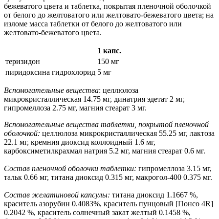
бежеватого цвета и таблетка, покрытая пленочной оболочкой
от белого до желтоватого или желтовато-бежеватого цвета; на
изломе масса таблетки от белого до желтоватого или
желтовато-бежеватого цвета.
1 капс.
теризидон
150 мг
пиридоксина гидрохлорид
5 мг
Вспомогательные вещества
: целлюлоза
микрокристаллическая 14.75 мг, динатрия эдетат 2 мг,
гипромеллоза 2.75 мг, магния стеарат 3 мг.
Вспомогательные вещества таблетки, покрытой пленочной
оболочкой:
целлюлоза микрокристаллическая 55.25 мг, лактоза
22.1 мг, кремния диоксид коллоидный 1.6 мг,
карбоксиметилкрахмал натрия 5.2 мг, магния стеарат 0.6 мг.
Состав пленочной оболочки таблетки:
гипромеллоза 3.15 мг,
тальк 0.66 мг, титана диоксид 0.315 мг, макрогол-400 0.375 мг.
Состав желатиновой капсулы:
титана диоксид 1.1667 %,
краситель азорубин 0.4083%, краситель пунцовый [Понсо 4R]
0.2042 %, краситель солнечный закат желтый 0.1458 %,