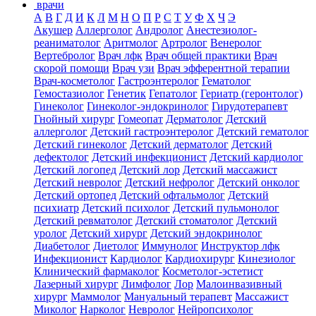
врачи
А
В
Г
Д
И
К
Л
М
Н
О
П
Р
С
Т
У
Ф
Х
Ч
Э
Акушер
Аллерголог
Андролог
Анестезиолог-
реаниматолог
Аритмолог
Артролог
Венеролог
Вертебролог
Врач лфк
Врач общей практики
Врач
скорой помощи
Врач узи
Врач эфферентной терапии
Врач-косметолог
Гастроэнтеролог
Гематолог
Гемостазиолог
Генетик
Гепатолог
Гериатр (геронтолог)
Гинеколог
Гинеколог-эндокринолог
Гирудотерапевт
Гнойный хирург
Гомеопат
Дерматолог
Детский
аллерголог
Детский гастроэнтеролог
Детский гематолог
Детский гинеколог
Детский дерматолог
Детский
дефектолог
Детский инфекционист
Детский кардиолог
Детский логопед
Детский лор
Детский массажист
Детский невролог
Детский нефролог
Детский онколог
Детский ортопед
Детский офтальмолог
Детский
психиатр
Детский психолог
Детский пульмонолог
Детский ревматолог
Детский стоматолог
Детский
уролог
Детский хирург
Детский эндокринолог
Диабетолог
Диетолог
Иммунолог
Инструктор лфк
Инфекционист
Кардиолог
Кардиохирург
Кинезиолог
Клинический фармаколог
Косметолог-эстетист
Лазерный хирург
Лимфолог
Лор
Малоинвазивный
хирург
Маммолог
Мануальный терапевт
Массажист
Миколог
Нарколог
Невролог
Нейропсихолог