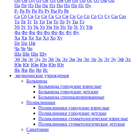
Об
Ов
Од
Оз
Ок
Ол
Ом
Он
Оп
Ор
Ос
От
Оф
Оц
Па
Пе
Пз
Пи
Пк
Пл
Пн
По
Пр
Пс
Пу
Р-
Ра
Ре
Ри
Ро
Ру
Ры
Рэ
Ря
Са
Сб
Св
Се
Си
Ск
Сл
См
Сн
Со
Сп
Ср
Ст
Су
Сы
Сю
Та
Тв
Тг
Те
Ти
Тм
То
Тр
Ту
Ты
Тэ
Уб
Уг
Уз
Ук
Ул
Ум
Ун
Уп
Ур
Ус
Ут
Уф
Фа
Фе
Фи
Фл
Фо
Фр
Фс
Фт
Фу
Ха
Хв
Хе
Хи
Хл
Хо
Ху
Це
Ци
Цф
Ча
Че
Чи
Ша
Шв
Ши
Шу
Эб
Эв
Эг
Эд
Эз
Эй
Эк
Эл
Эм
Эн
Эп
Эр
Эс
Эт
Эу
Эф
Эх
Юв
Юг
Юм
Юн
Юп
Ют
Як
Ям
Ян
Яр
Яс
медицинские учреждения
Больницы
Больницы городские взрослые
Больницы городские детские
Больницы специализированные
Поликлиники
Поликлиники городские взрослые
Поликлиники городские детские
Поликлиники стоматологические взрослые
Поликлиники стоматологические детские
Санатории