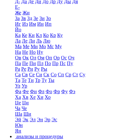
Д-
Да
Де
Ди
До
Др
Ду
Ды
Дя
Е-
Же
Жи
За
Зв
Зд
Зе
Зи
Зо
Иг
Из
Им
Ин
Ип
Йо
Ка
Ке
Ки
Кл
Ко
Кр
Ку
Ла
Ле
Ли
Ль
Лю
Ма
Ме
Ми
Мо
Мс
Му
На
Не
Но
Ну
Ов
Ок
Ол
Ом
Оп
Ор
Ос
Оч
Па
Пе
Пи
Пл
По
Пр
Пс
Пу
Ра
Ре
Ри
Ру
Ры
Са
Св
Се
Си
Ск
Со
Сп
Ср
Ст
Су
Та
Те
Ти
Тр
Ту
Ты
Ул
Ур
Фа
Фе
Фи
Фл
Фо
Фр
Фу
Фэ
Ха
Хв
Хе
Хи
Хо
Це
Ци
Ча
Че
Ша
Ши
Эй
Эк
Эл
Эн
Эр
Эс
Юн
Ян
анализы и процедуры