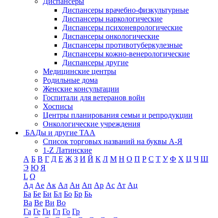
Диспансеры
Диспансеры врачебно-физкультурные
Диспансеры наркологические
Диспансеры психоневрологические
Диспансеры онкологические
Диспансеры противотуберкулезные
Диспансеры кожно-венерологические
Диспансеры другие
Медицинские центры
Родильные дома
Женские консультации
Госпитали для ветеранов войн
Хосписы
Центры планирования семьи и репродукции
Онкологические учреждения
БАДы и другие ТАА
Список торговых названий на буквы А-Я
1-Z Латинские
А
Б
В
Г
Д
Е
Ж
З
И
Й
К
Л
М
Н
О
П
Р
С
Т
У
Ф
Х
Ц
Ч
Ш
Э
Ю
Я
L
Q
Ад
Ае
Ак
Ал
Ан
Ап
Ар
Ас
Ат
Ац
Ба
Бе
Би
Бл
Бо
Бр
Бь
Ва
Ве
Ви
Во
Га
Ге
Ги
Гл
Го
Гр