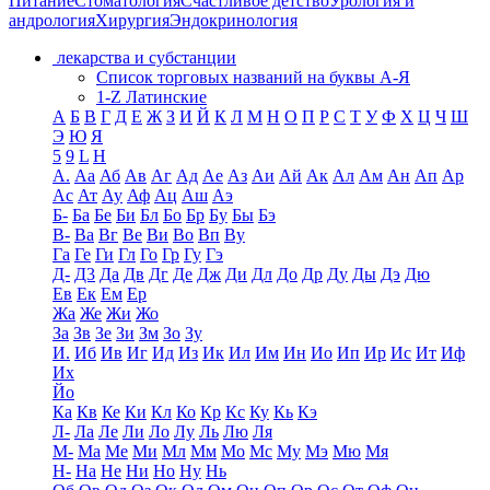
Питание
Стоматология
Счастливое детство
Урология и
андрология
Хирургия
Эндокринология
лекарства и субстанции
Список торговых названий на буквы А-Я
1-Z Латинские
А
Б
В
Г
Д
Е
Ж
З
И
Й
К
Л
М
Н
О
П
Р
С
Т
У
Ф
Х
Ц
Ч
Ш
Э
Ю
Я
5
9
L
H
А.
Аа
Аб
Ав
Аг
Ад
Ае
Аз
Аи
Ай
Ак
Ал
Ам
Ан
Ап
Ар
Ас
Ат
Ау
Аф
Ац
Аш
Аэ
Б-
Ба
Бе
Би
Бл
Бо
Бр
Бу
Бы
Бэ
В-
Ва
Вг
Ве
Ви
Во
Вп
Ву
Га
Ге
Ги
Гл
Го
Гр
Гу
Гэ
Д-
Д3
Да
Дв
Дг
Де
Дж
Ди
Дл
До
Др
Ду
Ды
Дэ
Дю
Ев
Ек
Ем
Ер
Жа
Же
Жи
Жо
За
Зв
Зе
Зи
Зм
Зо
Зу
И.
Иб
Ив
Иг
Ид
Из
Ик
Ил
Им
Ин
Ио
Ип
Ир
Ис
Ит
Иф
Их
Йо
Ка
Кв
Ке
Ки
Кл
Ко
Кр
Кс
Ку
Кь
Кэ
Л-
Ла
Ле
Ли
Ло
Лу
Ль
Лю
Ля
М-
Ма
Ме
Ми
Мл
Мм
Мо
Мс
Му
Мэ
Мю
Мя
Н-
На
Не
Ни
Но
Ну
Нь