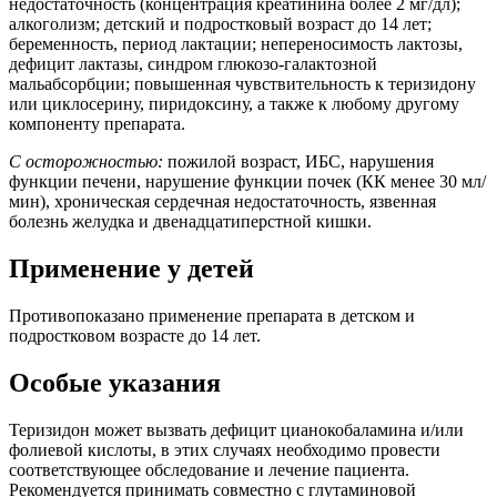
недостаточность (концентрация креатинина более 2 мг/дл);
алкоголизм; детский и подростковый возраст до 14 лет;
беременность, период лактации; непереносимость лактозы,
дефицит лактазы, синдром глюкозо-галактозной
мальабсорбции; повышенная чувствительность к теризидону
или циклосерину, пиридоксину, а также к любому другому
компоненту препарата.
С осторожностью:
пожилой возраст, ИБС, нарушения
функции печени, нарушение функции почек (КК менее 30 мл/
мин), хроническая сердечная недостаточность, язвенная
болезнь желудка и двенадцатиперстной кишки.
Применение у детей
Противопоказано применение препарата в детском и
подростковом возрасте до 14 лет.
Особые указания
Теризидон может вызвать дефицит цианокобаламина и/или
фолиевой кислоты, в этих случаях необходимо провести
соответствующее обследование и лечение пациента.
Рекомендуется принимать совместно с глутаминовой