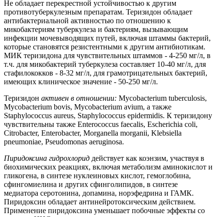
Не обладает перекрестной устойчивостью к другим
противотуберкулезным препаратам. Теризидон обладает
антибактериальной активностью по отношению к
микобактериям туберкулеза и бактериям, вызывающим
инфекции мочевыводящих путей, включая штаммы бактерий,
которые становятся резистентными к другим антибиотикам.
МИК теризидона для чувствительных штаммов - 4-250 мг/л, в
т.ч. для микобактерий туберкулеза составляет 10-40 мг/л, для
стафилококков - 8-32 мг/л, для грамотрицательных бактерий,
имеющих клиническое значение - 50-250 мг/л.
Теризидон
активен в отношении:
Mycobacterium tuberculosis,
Mycobacterium bovis, Mycobacterium avium, а также
Staphylococcus aureus, Staphylococcus epidermidis. К теризидону
чувствительны также Enterococcus faecalis, Escherichia coli,
Citrobacter, Enterobacter, Morganella morganii, Klebsiella
pneumoniae, Pseudomonas aeruginosa.
Пиридоксина гидрохлорид
действует как коэнзим, участвуя в
биохимических реакциях, включая метаболизм аминокислот и
гликогена, в синтезе нуклеиновых кислот, гемоглобина,
сфингомиелина и других сфинголипидов, в синтезе
медиатора серотонина, допамина, норэфедрина и ГАМК.
Пиридоксин обладает антинейротоксическим действием.
Применение пиридоксина уменьшает побочные эффекты со