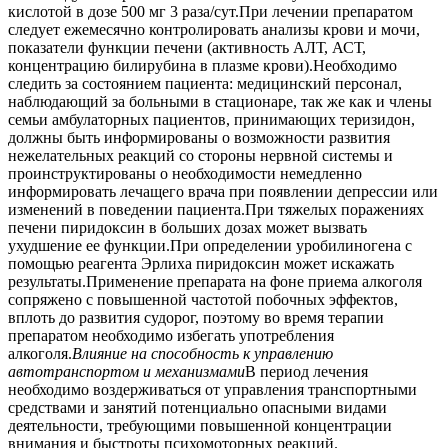
кислотой в дозе 500 мг 3 раза/сут.При лечении препаратом
следует ежемесячно контролировать анализы крови и мочи,
показатели функции печени (активность АЛТ, АСТ,
концентрацию билирубина в плазме крови).Необходимо
следить за состоянием пациента: медицинский персонал,
наблюдающий за больными в стационаре, так же как и члены
семьи амбулаторных пациентов, принимающих теризидон,
должны быть информированы о возможности развития
нежелательных реакций со стороны нервной системы и
проинструктированы о необходимости немедленно
информировать лечащего врача при появлении депрессии или
изменений в поведении пациента.При тяжелых поражениях
печени пиридоксин в больших дозах может вызвать
ухудшение ее функции.При определении уробилиногена с
помощью реагента Эрлиха пиридоксин может искажать
результаты.Применение препарата на фоне приема алкоголя
сопряжено с повышенной частотой побочных эффектов,
вплоть до развития судорог, поэтому во время терапии
препаратом необходимо избегать употребления
алкоголя.
Влияние на способность к управлению
автотранспортом и механизмами
В период лечения
необходимо воздерживаться от управления транспортными
средствами и занятий потенциально опасными видами
деятельности, требующими повышенной концентрации
внимания и быстроты психомоторных реакций.