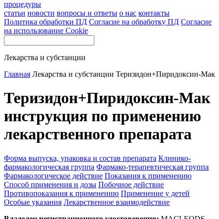
процедуры
статьи
новости
вопросы и ответы
о нас
контакты
Политика обработки ПД
Согласие на обработку ПД
Согласие
на использование Cookie
Лекарства и субстанции
Главная
Лекарства и субстанции
Теризидон+Пиридоксин-Мак
Теризидон+Пиридоксин-Мак
инструкция по применению
лекарственного препарата
Форма выпуска, упаковка и состав препарата
Клинико-
фармакологическая группа
Фармако-терапевтическая группа
Фармакологическое действие
Показания к применению
Способ применения и дозы
Побочное действие
Противопоказания к применению
Применение у детей
Особые указания
Лекарственное взаимодействие
Владелец регистрационного удостоверения:
MACLEODS