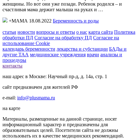
женщины. Но вот они уже позади. Ребенок родился – и
счастливая мама держит малыша на руках и …
+МАМА 18.08.2022
Беременность и роды
статьи
новости
вопросы и ответы
о нас
карта сайта
Политика
обработки ПД
Согласие на обработку ПД
Согласие на
использование Cookie
календарь беременности
лекарства и субстанции
БАДы и
другие ТАА
медицинские учреждения
врачи
анализы и
процедуры
контакты
наш адрес в Москве: Научный пр-д, д. 14а, стр. 1
сайт предназначен для жителей РФ
e-mail:
info@plusmama.ru
на карте
Материалы, размещенные на данной странице, носят
информационный характер и предназначены для
образовательных целей. Посетители сайта не должны
использовать их в качестве медицинских рекомендаций.