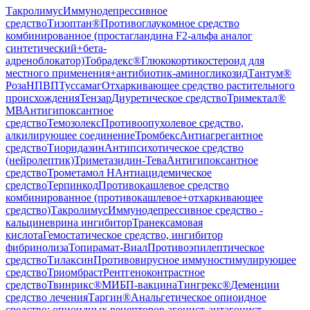
Такролимус
Иммунодепрессивное
средство
Тизоптан®
Противоглаукомное средство
комбинированное (простагландина F2-альфа аналог
синтетический+бета-
адреноблокатор)
Тобрадекс®
Глюкокортикостероид для
местного применения+антибиотик-аминогликозид
Тантум®
Роза
НПВП
Туссамаг
Отхаркивающее средство растительного
происхождения
Тензар
Диуретическое средство
Тримектал®
МВ
Антигипоксантное
средство
Темозолекс
Противоопухолевое средство,
алкилирующее соединение
Тромбекс
Антиагрегантное
средство
Тиоридазин
Антипсихотическое средство
(нейролептик)
Триметазидин-Тева
Антигипоксантное
средство
Трометамол Н
Антиацидемическое
средство
Терпинкод
Противокашлевое средство
комбинированное (противокашлевое+отхаркивающее
средство)
Такролимус
Иммунодепрессивное средство -
кальциневрина ингибитор
Транексамовая
кислота
Гемостатическое средство, ингибитор
фибринолиза
Топирамат-Виал
Противоэпилептическое
средство
Тилаксин
Противовирусное иммуностимулирующее
средство
Триомбраст
Рентгеноконтрастное
средство
Твинрикс®
МИБП-вакцина
Тингрекс®
Деменции
средство лечения
Таргин®
Анальгетическое опиоидное
средство: опиоидных рецепторов агонист-антагонист