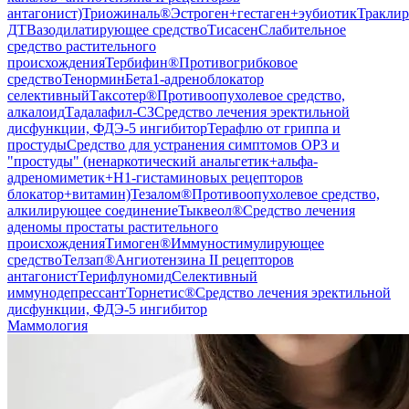
антагонист)
Триожиналь®
Эстроген+гестаген+эубиотик
Тракли
ДТ
Вазодилатирующее средство
Тисасен
Слабительное
средство растительного
происхождения
Тербифин®
Противогрибковое
средство
Тенормин
Бета1-адреноблокатор
селективный
Таксотер®
Противоопухолевое средство,
алкалоид
Тадалафил-СЗ
Средство лечения эректильной
дисфункции, ФДЭ-5 ингибитор
Терафлю от гриппа и
простуды
Средство для устранения симптомов ОРЗ и
"простуды" (ненаркотический анальгетик+альфа-
адреномиметик+H1-гистаминовых рецепторов
блокатор+витамин)
Тезалом®
Противоопухолевое средство,
алкилирующее соединение
Тыквеол®
Средство лечения
аденомы простаты растительного
происхождения
Тимоген®
Иммуностимулирующее
средство
Телзап®
Ангиотензина II рецепторов
антагонист
Терифлуномид
Селективный
иммунодепрессант
Торнетис®
Средство лечения эректильной
дисфункции, ФДЭ-5 ингибитор
Маммология