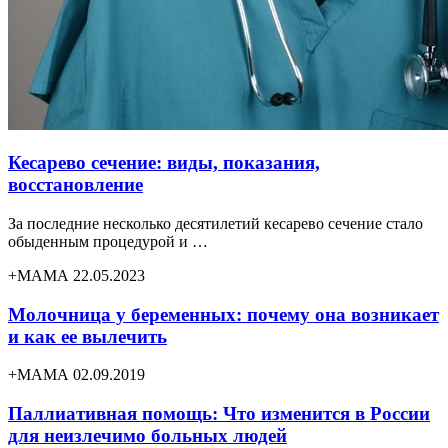
Кесарево сечение: виды, показания,
восстановление
За последние несколько десятилетий кесарево сечение стало
обыденным процедурой и …
+МАМА 22.05.2023
Молочница у беременных: почему она возникает
и как ее вылечить
+МАМА 02.09.2019
Паллиативная помощь: Что изменится в России
для неизлечимо больных людей