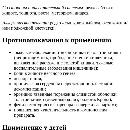
Со стороны пищеварительной системы:
редко - боли в
животе, тошнота, рвота, метеоризм, диарея.
Аллергические реакции:
редко - сыпь, кожный зуд, отек кожи и/
или подкожной клетчатки.
Противопоказания к применению
тяжелые заболевания тонкой кишки и толстой кишки
(непроходимость, прободение стенки кишечника,
выраженное растяжение толстой кишки, тяжелые
воспалительные заболевания кишечника);
боли в животе неясного генеза;
дегидратация;
хроническая сердечная недостаточность в стадии
декомпенсации;
эрозивно-язвенные поражения слизистой оболочки
толстой кишки (язвенный колит, болезнь Крона);
фенилкетонурия (т.к. препарат содержит аспартам);
повышенная чувствительность к компонентам
препарата.
Применение у детей