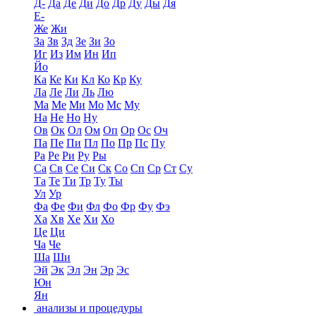
Д-
Да
Де
Ди
До
Др
Ду
Ды
Дя
Е-
Же
Жи
За
Зв
Зд
Зе
Зи
Зо
Иг
Из
Им
Ин
Ип
Йо
Ка
Ке
Ки
Кл
Ко
Кр
Ку
Ла
Ле
Ли
Ль
Лю
Ма
Ме
Ми
Мо
Мс
Му
На
Не
Но
Ну
Ов
Ок
Ол
Ом
Оп
Ор
Ос
Оч
Па
Пе
Пи
Пл
По
Пр
Пс
Пу
Ра
Ре
Ри
Ру
Ры
Са
Св
Се
Си
Ск
Со
Сп
Ср
Ст
Су
Та
Те
Ти
Тр
Ту
Ты
Ул
Ур
Фа
Фе
Фи
Фл
Фо
Фр
Фу
Фэ
Ха
Хв
Хе
Хи
Хо
Це
Ци
Ча
Че
Ша
Ши
Эй
Эк
Эл
Эн
Эр
Эс
Юн
Ян
анализы и процедуры