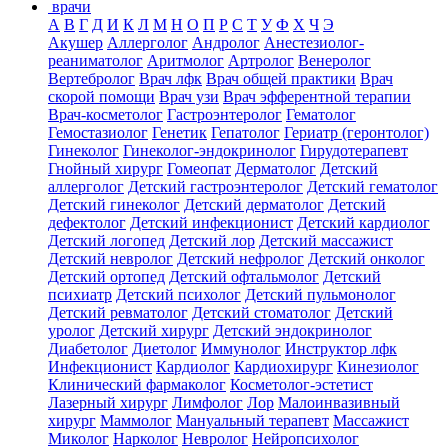
врачи
А
В
Г
Д
И
К
Л
М
Н
О
П
Р
С
Т
У
Ф
Х
Ч
Э
Акушер
Аллерголог
Андролог
Анестезиолог-
реаниматолог
Аритмолог
Артролог
Венеролог
Вертебролог
Врач лфк
Врач общей практики
Врач
скорой помощи
Врач узи
Врач эфферентной терапии
Врач-косметолог
Гастроэнтеролог
Гематолог
Гемостазиолог
Генетик
Гепатолог
Гериатр (геронтолог)
Гинеколог
Гинеколог-эндокринолог
Гирудотерапевт
Гнойный хирург
Гомеопат
Дерматолог
Детский
аллерголог
Детский гастроэнтеролог
Детский гематолог
Детский гинеколог
Детский дерматолог
Детский
дефектолог
Детский инфекционист
Детский кардиолог
Детский логопед
Детский лор
Детский массажист
Детский невролог
Детский нефролог
Детский онколог
Детский ортопед
Детский офтальмолог
Детский
психиатр
Детский психолог
Детский пульмонолог
Детский ревматолог
Детский стоматолог
Детский
уролог
Детский хирург
Детский эндокринолог
Диабетолог
Диетолог
Иммунолог
Инструктор лфк
Инфекционист
Кардиолог
Кардиохирург
Кинезиолог
Клинический фармаколог
Косметолог-эстетист
Лазерный хирург
Лимфолог
Лор
Малоинвазивный
хирург
Маммолог
Мануальный терапевт
Массажист
Миколог
Нарколог
Невролог
Нейропсихолог