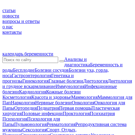
статьи
новости
вопросы и ответы
о нас
контакты
календарь беременности
Анализы и
диагностика
Беременность и
роды
Бесплодие
Болезни сосудов
Болезни уха, горла,
носа
Гастроэнтерология
Генетика и
прогнозы
Гинекология
Глазные болезни
Диетология
Диетология
и грудное вскармливание
Иммунология
Инфекционные
болезни
Кардиология
Кожные болезни
Косметология
Красота и здоровье
Маммология
Маммология для
Пап
Наркология
Нервные болезни
Онкология
Онкология для
Папы
Ортопедия
Педиатрия
Первая помощь
Пластическая
хирургия
Половые инфекции
Проктология
Психиатрия
Психология
Психология для
Папы
Пульмонология
Ревматология
Репродуктивная система
мужчины
Сексология
Спорт, Отдых,