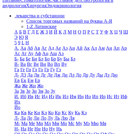
Питание
Стоматология
Счастливое детство
Урология и
андрология
Хирургия
Эндокринология
лекарства и субстанции
Список торговых названий на буквы А-Я
1-Z Латинские
А
Б
В
Г
Д
Е
Ж
З
И
Й
К
Л
М
Н
О
П
Р
С
Т
У
Ф
Х
Ц
Ч
Ш
Э
Ю
Я
5
9
L
H
А.
Аа
Аб
Ав
Аг
Ад
Ае
Аз
Аи
Ай
Ак
Ал
Ам
Ан
Ап
Ар
Ас
Ат
Ау
Аф
Ац
Аш
Аэ
Б-
Ба
Бе
Би
Бл
Бо
Бр
Бу
Бы
Бэ
В-
Ва
Вг
Ве
Ви
Во
Вп
Ву
Га
Ге
Ги
Гл
Го
Гр
Гу
Гэ
Д-
Д3
Да
Дв
Дг
Де
Дж
Ди
Дл
До
Др
Ду
Ды
Дэ
Дю
Ев
Ек
Ем
Ер
Жа
Же
Жи
Жо
За
Зв
Зе
Зи
Зм
Зо
Зу
И.
Иб
Ив
Иг
Ид
Из
Ик
Ил
Им
Ин
Ио
Ип
Ир
Ис
Ит
Иф
Их
Йо
Ка
Кв
Ке
Ки
Кл
Ко
Кр
Кс
Ку
Кь
Кэ
Л-
Ла
Ле
Ли
Ло
Лу
Ль
Лю
Ля
М-
Ма
Ме
Ми
Мл
Мм
Мо
Мс
Му
Мэ
Мю
Мя
Н-
На
Не
Ни
Но
Ну
Нь