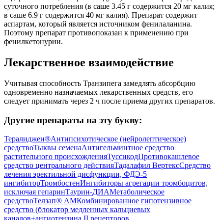
суточного потребления (в саше 3.45 г содержится 20 мг калия;
в саше 6.9 г содержится 40 мг калия). Препарат содержит
аспартам, который является источником фенилаланина.
Поэтому препарат противопоказан к применению при
фенилкетонурии.
Лекарственное взаимодействие
Учитывая способность Транзипега замедлять абсорбцию
одновременно назначаемых лекарственных средств, его
следует принимать через 2 ч после приема других препаратов.
Другие препараты на эту букву:
Тералиджен®
Антипсихотическое (нейролептическое)
средство
Тыквы семена
Антигельминтное средство
растительного происхождения
Туссикод
Противокашлевое
средство центрального действия
Тадалафил Вертекс
Средство
лечения эректильной дисфункции, ФДЭ-5
ингибитор
Тромбостен
Ингибиторы агрегации тромбоцитов,
исключая гепарин
Таурин-ДИА
Метаболическое
средство
Телзап® АМ
Комбинированное гипотензивное
средство (блокатор медленных кальциевых
каналов+ангиотензина II рецепторов