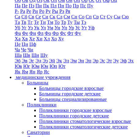
Об
Ов
Од
Оз
Ок
Ол
Ом
Он
Оп
Ор
Ос
От
Оф
Оц
Па
Пе
Пз
Пи
Пк
Пл
Пн
По
Пр
Пс
Пу
Р-
Ра
Ре
Ри
Ро
Ру
Ры
Рэ
Ря
Са
Сб
Св
Се
Си
Ск
Сл
См
Сн
Со
Сп
Ср
Ст
Су
Сы
Сю
Та
Тв
Тг
Те
Ти
Тм
То
Тр
Ту
Ты
Тэ
Уб
Уг
Уз
Ук
Ул
Ум
Ун
Уп
Ур
Ус
Ут
Уф
Фа
Фе
Фи
Фл
Фо
Фр
Фс
Фт
Фу
Ха
Хв
Хе
Хи
Хл
Хо
Ху
Це
Ци
Цф
Ча
Че
Чи
Ша
Шв
Ши
Шу
Эб
Эв
Эг
Эд
Эз
Эй
Эк
Эл
Эм
Эн
Эп
Эр
Эс
Эт
Эу
Эф
Эх
Юв
Юг
Юм
Юн
Юп
Ют
Як
Ям
Ян
Яр
Яс
медицинские учреждения
Больницы
Больницы городские взрослые
Больницы городские детские
Больницы специализированные
Поликлиники
Поликлиники городские взрослые
Поликлиники городские детские
Поликлиники стоматологические взрослые
Поликлиники стоматологические детские
Санатории