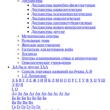
Диспансеры
Диспансеры врачебно-физкультурные
Диспансеры наркологические
Диспансеры психоневрологические
Диспансеры онкологические
Диспансеры противотуберкулезные
Диспансеры кожно-венерологические
Диспансеры другие
Медицинские центры
Родильные дома
Женские консультации
Госпитали для ветеранов войн
Хосписы
Центры планирования семьи и репродукции
Онкологические учреждения
БАДы и другие ТАА
Список торговых названий на буквы А-Я
1-Z Латинские
А
Б
В
Г
Д
Е
Ж
З
И
Й
К
Л
М
Н
О
П
Р
С
Т
У
Ф
Х
Ц
Ч
Ш
Э
Ю
Я
L
Q
Ад
Ае
Ак
Ал
Ан
Ап
Ар
Ас
Ат
Ац
Ба
Бе
Би
Бл
Бо
Бр
Бь
Ва
Ве
Ви
Во
Га
Ге
Ги
Гл
Го
Гр