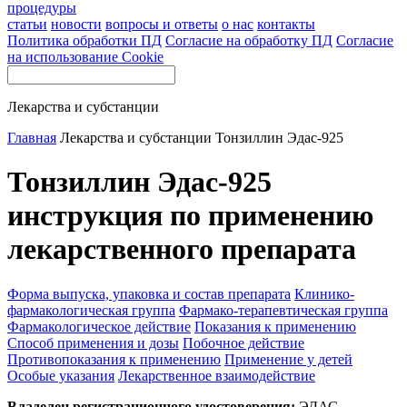
процедуры
статьи
новости
вопросы и ответы
о нас
контакты
Политика обработки ПД
Согласие на обработку ПД
Согласие
на использование Cookie
Лекарства и субстанции
Главная
Лекарства и субстанции
Тонзиллин Эдас-925
Тонзиллин Эдас-925
инструкция по применению
лекарственного препарата
Форма выпуска, упаковка и состав препарата
Клинико-
фармакологическая группа
Фармако-терапевтическая группа
Фармакологическое действие
Показания к применению
Способ применения и дозы
Побочное действие
Противопоказания к применению
Применение у детей
Особые указания
Лекарственное взаимодействие
Владелец регистрационного удостоверения:
ЭДАС