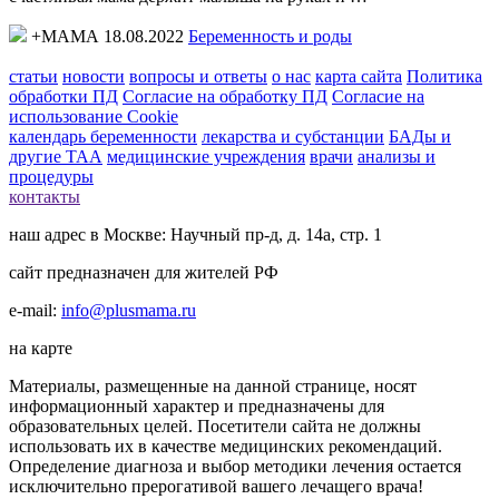
+МАМА 18.08.2022
Беременность и роды
статьи
новости
вопросы и ответы
о нас
карта сайта
Политика
обработки ПД
Согласие на обработку ПД
Согласие на
использование Cookie
календарь беременности
лекарства и субстанции
БАДы и
другие ТАА
медицинские учреждения
врачи
анализы и
процедуры
контакты
наш адрес в Москве: Научный пр-д, д. 14а, стр. 1
сайт предназначен для жителей РФ
e-mail:
info@plusmama.ru
на карте
Материалы, размещенные на данной странице, носят
информационный характер и предназначены для
образовательных целей. Посетители сайта не должны
использовать их в качестве медицинских рекомендаций.
Определение диагноза и выбор методики лечения остается
исключительно прерогативой вашего лечащего врача!