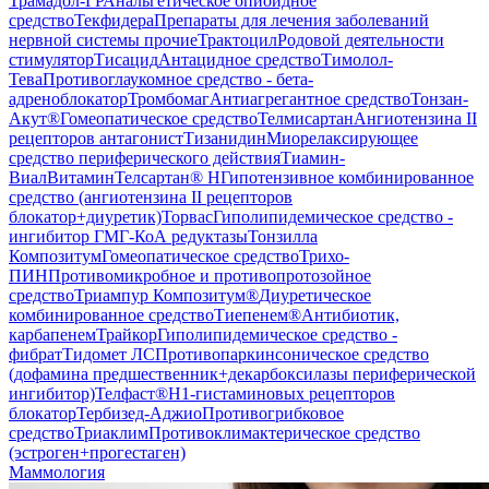
Трамадол-ГР
Анальгетическое опиоидное
средство
Текфидера
Препараты для лечения заболеваний
нервной системы прочие
Трактоцил
Родовой деятельности
стимулятор
Тисацид
Антацидное средство
Тимолол-
Тева
Противоглаукомное средство - бета-
адреноблокатор
Тромбомаг
Антиагрегантное средство
Тонзан-
Акут®
Гомеопатическое средство
Телмисартан
Ангиотензина II
рецепторов антагонист
Тизанидин
Миорелаксирующее
средство периферического действия
Тиамин-
Виал
Витамин
Телсартан® Н
Гипотензивное комбинированное
средство (ангиотензина II рецепторов
блокатор+диуретик)
Торвас
Гиполипидемическое средство -
ингибитор ГМГ-КоА редуктазы
Тонзилла
Композитум
Гомеопатическое средство
Трихо-
ПИН
Противомикробное и противопротозойное
средство
Триампур Композитум®
Диуретическое
комбинированное средство
Тиепенем®
Антибиотик,
карбапенем
Трайкор
Гиполипидемическое средство -
фибрат
Тидомет ЛС
Противопаркинсоническое средство
(дофамина предшественник+декарбоксилазы периферической
ингибитор)
Телфаст®
H1-гистаминовых рецепторов
блокатор
Тербизед-Аджио
Противогрибковое
средство
Триаклим
Противоклимактерическое средство
(эстроген+прогестаген)
Маммология