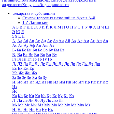
Питание
Стоматология
Счастливое детство
Урология и
андрология
Хирургия
Эндокринология
лекарства и субстанции
Список торговых названий на буквы А-Я
1-Z Латинские
А
Б
В
Г
Д
Е
Ж
З
И
Й
К
Л
М
Н
О
П
Р
С
Т
У
Ф
Х
Ц
Ч
Ш
Э
Ю
Я
5
9
L
H
А.
Аа
Аб
Ав
Аг
Ад
Ае
Аз
Аи
Ай
Ак
Ал
Ам
Ан
Ап
Ар
Ас
Ат
Ау
Аф
Ац
Аш
Аэ
Б-
Ба
Бе
Би
Бл
Бо
Бр
Бу
Бы
Бэ
В-
Ва
Вг
Ве
Ви
Во
Вп
Ву
Га
Ге
Ги
Гл
Го
Гр
Гу
Гэ
Д-
Д3
Да
Дв
Дг
Де
Дж
Ди
Дл
До
Др
Ду
Ды
Дэ
Дю
Ев
Ек
Ем
Ер
Жа
Же
Жи
Жо
За
Зв
Зе
Зи
Зм
Зо
Зу
И.
Иб
Ив
Иг
Ид
Из
Ик
Ил
Им
Ин
Ио
Ип
Ир
Ис
Ит
Иф
Их
Йо
Ка
Кв
Ке
Ки
Кл
Ко
Кр
Кс
Ку
Кь
Кэ
Л-
Ла
Ле
Ли
Ло
Лу
Ль
Лю
Ля
М-
Ма
Ме
Ми
Мл
Мм
Мо
Мс
Му
Мэ
Мю
Мя
Н-
На
Не
Ни
Но
Ну
Нь