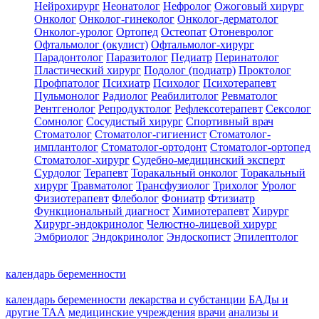
Нейрохирург
Неонатолог
Нефролог
Ожоговый хирург
Онколог
Онколог-гинеколог
Онколог-дерматолог
Онколог-уролог
Ортопед
Остеопат
Отоневролог
Офтальмолог (окулист)
Офтальмолог-хирург
Парадонтолог
Паразитолог
Педиатр
Перинатолог
Пластический хирург
Подолог (подиатр)
Проктолог
Профпатолог
Психиатр
Психолог
Психотерапевт
Пульмонолог
Радиолог
Реабилитолог
Ревматолог
Рентгенолог
Репродуктолог
Рефлексотерапевт
Сексолог
Сомнолог
Сосудистый хирург
Спортивный врач
Стоматолог
Стоматолог-гигиенист
Стоматолог-
имплантолог
Стоматолог-ортодонт
Стоматолог-ортопед
Стоматолог-хирург
Судебно-медицинский эксперт
Сурдолог
Терапевт
Торакальный онколог
Торакальный
хирург
Травматолог
Трансфузиолог
Трихолог
Уролог
Физиотерапевт
Флеболог
Фониатр
Фтизиатр
Функциональный диагност
Химиотерапевт
Хирург
Хирург-эндокринолог
Челюстно-лицевой хирург
Эмбриолог
Эндокринолог
Эндоскопист
Эпилептолог
календарь беременности
календарь беременности
лекарства и субстанции
БАДы и
другие ТАА
медицинские учреждения
врачи
анализы и