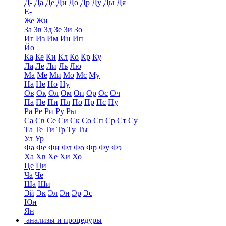
Д-
Да
Де
Ди
До
Др
Ду
Ды
Дя
Е-
Же
Жи
За
Зв
Зд
Зе
Зи
Зо
Иг
Из
Им
Ин
Ип
Йо
Ка
Ке
Ки
Кл
Ко
Кр
Ку
Ла
Ле
Ли
Ль
Лю
Ма
Ме
Ми
Мо
Мс
Му
На
Не
Но
Ну
Ов
Ок
Ол
Ом
Оп
Ор
Ос
Оч
Па
Пе
Пи
Пл
По
Пр
Пс
Пу
Ра
Ре
Ри
Ру
Ры
Са
Св
Се
Си
Ск
Со
Сп
Ср
Ст
Су
Та
Те
Ти
Тр
Ту
Ты
Ул
Ур
Фа
Фе
Фи
Фл
Фо
Фр
Фу
Фэ
Ха
Хв
Хе
Хи
Хо
Це
Ци
Ча
Че
Ша
Ши
Эй
Эк
Эл
Эн
Эр
Эс
Юн
Ян
анализы и процедуры