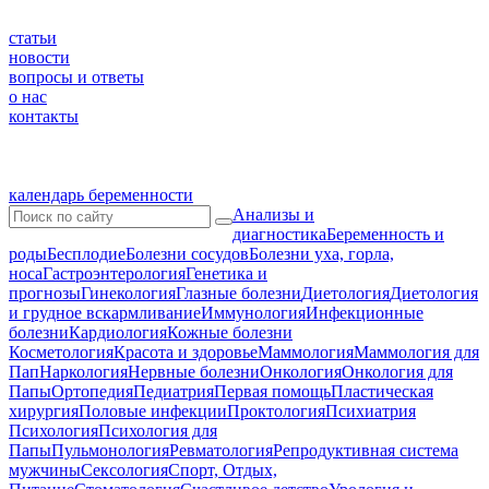
статьи
новости
вопросы и ответы
о нас
контакты
календарь беременности
Анализы и
диагностика
Беременность и
роды
Бесплодие
Болезни сосудов
Болезни уха, горла,
носа
Гастроэнтерология
Генетика и
прогнозы
Гинекология
Глазные болезни
Диетология
Диетология
и грудное вскармливание
Иммунология
Инфекционные
болезни
Кардиология
Кожные болезни
Косметология
Красота и здоровье
Маммология
Маммология для
Пап
Наркология
Нервные болезни
Онкология
Онкология для
Папы
Ортопедия
Педиатрия
Первая помощь
Пластическая
хирургия
Половые инфекции
Проктология
Психиатрия
Психология
Психология для
Папы
Пульмонология
Ревматология
Репродуктивная система
мужчины
Сексология
Спорт, Отдых,