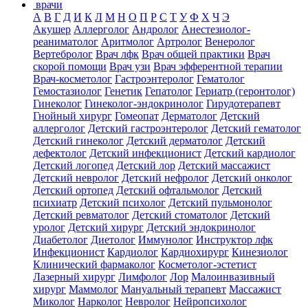
врачи
А
В
Г
Д
И
К
Л
М
Н
О
П
Р
С
Т
У
Ф
Х
Ч
Э
Акушер
Аллерголог
Андролог
Анестезиолог-
реаниматолог
Аритмолог
Артролог
Венеролог
Вертебролог
Врач лфк
Врач общей практики
Врач
скорой помощи
Врач узи
Врач эфферентной терапии
Врач-косметолог
Гастроэнтеролог
Гематолог
Гемостазиолог
Генетик
Гепатолог
Гериатр (геронтолог)
Гинеколог
Гинеколог-эндокринолог
Гирудотерапевт
Гнойный хирург
Гомеопат
Дерматолог
Детский
аллерголог
Детский гастроэнтеролог
Детский гематолог
Детский гинеколог
Детский дерматолог
Детский
дефектолог
Детский инфекционист
Детский кардиолог
Детский логопед
Детский лор
Детский массажист
Детский невролог
Детский нефролог
Детский онколог
Детский ортопед
Детский офтальмолог
Детский
психиатр
Детский психолог
Детский пульмонолог
Детский ревматолог
Детский стоматолог
Детский
уролог
Детский хирург
Детский эндокринолог
Диабетолог
Диетолог
Иммунолог
Инструктор лфк
Инфекционист
Кардиолог
Кардиохирург
Кинезиолог
Клинический фармаколог
Косметолог-эстетист
Лазерный хирург
Лимфолог
Лор
Малоинвазивный
хирург
Маммолог
Мануальный терапевт
Массажист
Миколог
Нарколог
Невролог
Нейропсихолог