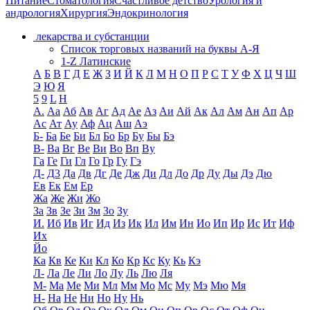
Питание
Стоматология
Счастливое детство
Урология и
андрология
Хирургия
Эндокринология
лекарства и субстанции
Список торговых названий на буквы А-Я
1-Z Латинские
А
Б
В
Г
Д
Е
Ж
З
И
Й
К
Л
М
Н
О
П
Р
С
Т
У
Ф
Х
Ц
Ч
Ш
Э
Ю
Я
5
9
L
H
А.
Аа
Аб
Ав
Аг
Ад
Ае
Аз
Аи
Ай
Ак
Ал
Ам
Ан
Ап
Ар
Ас
Ат
Ау
Аф
Ац
Аш
Аэ
Б-
Ба
Бе
Би
Бл
Бо
Бр
Бу
Бы
Бэ
В-
Ва
Вг
Ве
Ви
Во
Вп
Ву
Га
Ге
Ги
Гл
Го
Гр
Гу
Гэ
Д-
Д3
Да
Дв
Дг
Де
Дж
Ди
Дл
До
Др
Ду
Ды
Дэ
Дю
Ев
Ек
Ем
Ер
Жа
Же
Жи
Жо
За
Зв
Зе
Зи
Зм
Зо
Зу
И.
Иб
Ив
Иг
Ид
Из
Ик
Ил
Им
Ин
Ио
Ип
Ир
Ис
Ит
Иф
Их
Йо
Ка
Кв
Ке
Ки
Кл
Ко
Кр
Кс
Ку
Кь
Кэ
Л-
Ла
Ле
Ли
Ло
Лу
Ль
Лю
Ля
М-
Ма
Ме
Ми
Мл
Мм
Мо
Мс
Му
Мэ
Мю
Мя
Н-
На
Не
Ни
Но
Ну
Нь