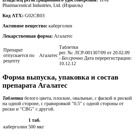
Pharmaceutical Industries, Ltd. (Израиль)
Код ATX:
G02CB03
Активное вещество:
каберголин
Лекарственная форма:
Агалатес
Таблетки
Препарат
рег. №: ЛСР-001307/09 от 20.02.09
отпускается по
Агалатес
- Бессрочно
Дата перерегистрации:
рецепту
10.12.12
Форма выпуска, упаковка и состав
препарата Агалатес
Таблетки
белого цвета, плоские, овальные, с фаской и риской
на одной стороне, с гравировкой "0.5" с одной стороны от
риски и "CBG" с другой.
1 таб.
каберголин
500 мкг