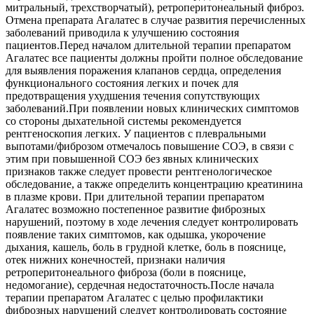
митральный, трехстворчатый), ретроперитонеальный фиброз.
Отмена препарата Агалатес в случае развития перечисленных
заболеваний приводила к улучшению состояния
пациентов.Перед началом длительной терапии препаратом
Агалатес все пациенты должны пройти полное обследование
для выявления поражения клапанов сердца, определения
функционального состояния легких и почек для
предотвращения ухудшения течения сопутствующих
заболеваний.При появлении новых клинических симптомов
со стороны дыхательной системы рекомендуется
рентгеноскопия легких. У пациентов с плевральными
выпотами/фиброзом отмечалось повышение СОЭ, в связи с
этим при повышенной СОЭ без явных клинических
признаков также следует провести рентгенологическое
обследование, а также определить концентрацию креатинина
в плазме крови. При длительной терапии препаратом
Агалатес возможно постепенное развитие фиброзных
нарушений, поэтому в ходе лечения следует контролировать
появление таких симптомов, как одышка, укорочение
дыхания, кашель, боль в грудной клетке, боль в пояснице,
отек нижних конечностей, признаки наличия
ретроперитонеального фиброза (боли в пояснице,
недомогание), сердечная недостаточность.После начала
терапии препаратом Агалатес с целью профилактики
фиброзных нарушений следует контролировать состояние