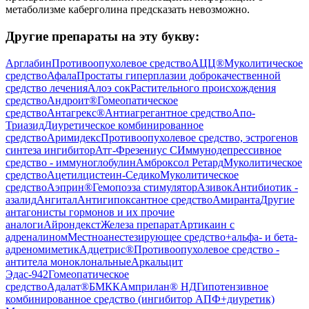
метаболизме каберголина предсказать невозможно.
Другие препараты на эту букву:
Арглабин
Противоопухолевое средство
АЦЦ®
Муколитическое
средство
Афала
Простаты гиперплазии доброкачественной
средство лечения
Алоэ сок
Растительного происхождения
средство
Андроит®
Гомеопатическое
средство
Антагрекс®
Антиагрегантное средство
Апо-
Триазид
Диуретическое комбинированное
средство
Аримидекс
Противоопухолевое средство, эстрогенов
синтеза ингибитор
Атг-Фрезениус С
Иммунодепрессивное
средство - иммуноглобулин
Амброксол Ретард
Муколитическое
средство
Ацетилцистеин-Седико
Муколитическое
средство
Аэприн®
Гемопоэза стимулятор
Азивок
Антибиотик -
азалид
Ангитал
Антигипоксантное средство
Амиранта
Другие
антагонисты гормонов и их прочие
аналоги
Айрондекст
Железа препарат
Артикаин с
адреналином
Местноанестезирующее средство+альфа- и бета-
адреномиметик
Адцетрис®
Противоопухолевое средство -
антитела моноклональные
Аркальцит
Эдас-942
Гомеопатическое
средство
Адалат®
БМКК
Амприлан® НД
Гипотензивное
комбинированное средство (ингибитор АПФ+диуретик)