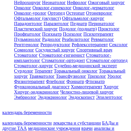
Нейрохирург
Неонатолог
Нефролог
Ожоговый хирург
Онколог
Онколог-гинеколог
Онколог-дерматолог
Онколог-уролог
Ортопед
Остеопат
Отоневролог
Офтальмолог (окулист)
Офтальмолог-хирург
Парадонтолог
Паразитолог
Педиатр
Перинатолог
Пластический хирург
Подолог (подиатр)
Проктолог
Профпатолог
Психиатр
Психолог
Психотерапевт
Пульмонолог
Радиолог
Реабилитолог
Ревматолог
Рентгенолог
Репродуктолог
Рефлексотерапевт
Сексолог
Сомнолог
Сосудистый хирург
Спортивный врач
Стоматолог
Стоматолог-гигиенист
Стоматолог-
имплантолог
Стоматолог-ортодонт
Стоматолог-ортопед
Стоматолог-хирург
Судебно-медицинский эксперт
Сурдолог
Терапевт
Торакальный онколог
Торакальный
хирург
Травматолог
Трансфузиолог
Трихолог
Уролог
Физиотерапевт
Флеболог
Фониатр
Фтизиатр
Функциональный диагност
Химиотерапевт
Хирург
Хирург-эндокринолог
Челюстно-лицевой хирург
Эмбриолог
Эндокринолог
Эндоскопист
Эпилептолог
календарь беременности
календарь беременности
лекарства и субстанции
БАДы и
другие ТАА
медицинские учреждения
врачи
анализы и