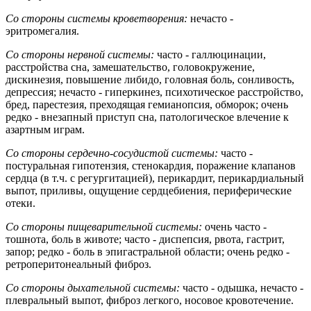
Со стороны системы кроветворения:
нечасто -
эритромегалия.
Со стороны нервной системы:
часто - галлюцинации,
расстройства сна, замешательство, головокружение,
дискинезия, повышение либидо, головная боль, сонливость,
депрессия; нечасто - гиперкинез, психотическое расстройство,
бред, парестезия, преходящая гемианопсия, обморок; очень
редко - внезапный приступ сна, патологическое влечение к
азартным играм.
Со стороны сердечно-сосудистой системы:
часто -
постуральная гипотензия, стенокардия, поражение клапанов
сердца (в т.ч. с регургитацией), перикардит, перикардиальный
выпот, приливы, ощущение сердцебиения, периферические
отеки.
Со стороны пищеварительной системы:
очень часто -
тошнота, боль в животе; часто - диспепсия, рвота, гастрит,
запор; редко - боль в эпигастральной области; очень редко -
ретроперитонеальный фиброз.
Со стороны дыхательной системы:
часто - одышка, нечасто -
плевральный выпот, фиброз легкого, носовое кровотечение.