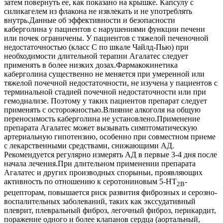
затем повернуть ее, как показано на крышке. Капсулу с
силикагелем из флакона не извлекать и не употреблять
внутрь.Данные об эффективности и безопасности
каберголина у пациентов с нарушениями функции печени
или почек ограничены. У пациентов с тяжелой печеночной
недостаточностью (класс С по шкале Чайлд-Пью) при
необходимости длительной терапии Агалатес следует
применять в более низких дозах.Фармакокинетика
каберголина существенно не меняется при умеренной или
тяжелой почечной недостаточности, не изучена у пациентов с
терминальной стадией почечной недостаточности или при
гемодиализе. Поэтому у таких пациентов препарат следует
применять с осторожностью.Влияние алкоголя на общую
переносимость каберголина не установлено.Применение
препарата Агалатес может вызывать симптоматическую
артериальную гипотензию, особенно при совместном приеме
с лекарственными средствами, снижающими АД.
Рекомендуется регулярно измерять АД в первые 3-4 дня после
начала лечения.При длительном применении препарата
Агалатес и других производных спорыньи, проявляющих
активность по отношению к серотониновым 5-НТ
-
2В
рецепторам, повышается риск развития фиброзных и серозно-
воспалительных заболеваний, таких как экссудативный
плеврит, плевральный фиброз, легочный фиброз, перикардит,
поражение одного и более клапанов сердца (аортальный,