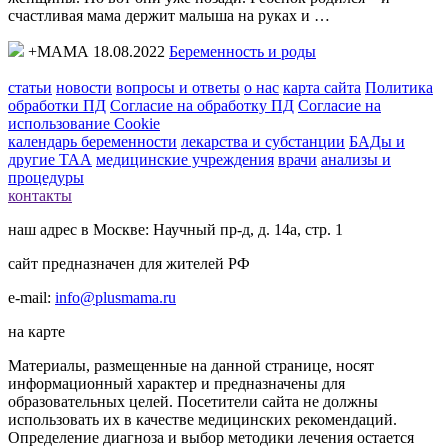
счастливая мама держит малыша на руках и …
+МАМА 18.08.2022
Беременность и роды
статьи
новости
вопросы и ответы
о нас
карта сайта
Политика
обработки ПД
Согласие на обработку ПД
Согласие на
использование Cookie
календарь беременности
лекарства и субстанции
БАДы и
другие ТАА
медицинские учреждения
врачи
анализы и
процедуры
контакты
наш адрес в Москве: Научный пр-д, д. 14а, стр. 1
сайт предназначен для жителей РФ
e-mail:
info@plusmama.ru
на карте
Материалы, размещенные на данной странице, носят
информационный характер и предназначены для
образовательных целей. Посетители сайта не должны
использовать их в качестве медицинских рекомендаций.
Определение диагноза и выбор методики лечения остается