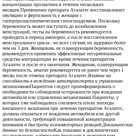
концентрации пролактина в течение нескольких
месяцев.Применение препарата Агалатес восстанавливает
овуляцию и фертильность у женщин с
гиперпролактинемическим гипогонадизмом. Поскольку
беременность может наступить до возобновления
менструаций, тесты на беременность рекомендуется
проводить в период аменореи, а после восстановления
менструального цикла - во всех случаях их задержки более
чем на 3 дня. Женщинам, не планирующим беременность,
рекомендуется применять эффективные негормональные
средства контрацепции во время лечения препаратом
Агалатес и после его окончания. Женщинам, планирующим
беременность, зачатие рекомендуется не ранее чем через 1
месяц после отмены препарата Агалатес.
Влияние на
способность к вождению автотранспорта и управлению
механизмами
Пациентов следует проинформировать о
необходимости соблюдения осторожности при вождении
автомобиля или управлении механизмами.Пациенты, у
которых уже наблюдались сонливость и/или эпизоды
внезапного засыпания при лечении препаратом Агалатес,
должны отказаться от вождения автомобиля или другой
деятельности, требующей повышенной концентрации
внимания и быстроты психомоторных реакций.
Доклинические
данные по безопасности
Как показано в доклинических
исследованиях, каберголин безопасен в значительном