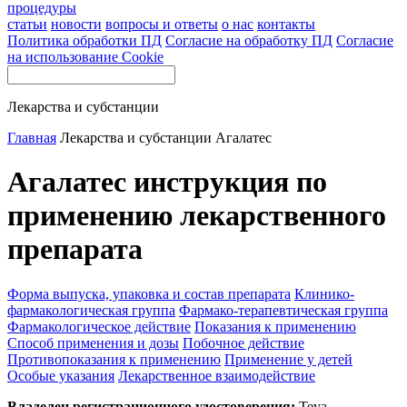
процедуры
статьи
новости
вопросы и ответы
о нас
контакты
Политика обработки ПД
Согласие на обработку ПД
Согласие
на использование Cookie
Лекарства и субстанции
Главная
Лекарства и субстанции
Агалатес
Агалатес инструкция по
применению лекарственного
препарата
Форма выпуска, упаковка и состав препарата
Клинико-
фармакологическая группа
Фармако-терапевтическая группа
Фармакологическое действие
Показания к применению
Способ применения и дозы
Побочное действие
Противопоказания к применению
Применение у детей
Особые указания
Лекарственное взаимодействие
Владелец регистрационного удостоверения:
Teva