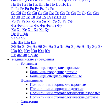
Об
Ов
Од
Оз
Ок
Ол
Ом
Он
Оп
Ор
Ос
От
Оф
Оц
Па
Пе
Пз
Пи
Пк
Пл
Пн
По
Пр
Пс
Пу
Р-
Ра
Ре
Ри
Ро
Ру
Ры
Рэ
Ря
Са
Сб
Св
Се
Си
Ск
Сл
См
Сн
Со
Сп
Ср
Ст
Су
Сы
Сю
Та
Тв
Тг
Те
Ти
Тм
То
Тр
Ту
Ты
Тэ
Уб
Уг
Уз
Ук
Ул
Ум
Ун
Уп
Ур
Ус
Ут
Уф
Фа
Фе
Фи
Фл
Фо
Фр
Фс
Фт
Фу
Ха
Хв
Хе
Хи
Хл
Хо
Ху
Це
Ци
Цф
Ча
Че
Чи
Ша
Шв
Ши
Шу
Эб
Эв
Эг
Эд
Эз
Эй
Эк
Эл
Эм
Эн
Эп
Эр
Эс
Эт
Эу
Эф
Эх
Юв
Юг
Юм
Юн
Юп
Ют
Як
Ям
Ян
Яр
Яс
медицинские учреждения
Больницы
Больницы городские взрослые
Больницы городские детские
Больницы специализированные
Поликлиники
Поликлиники городские взрослые
Поликлиники городские детские
Поликлиники стоматологические взрослые
Поликлиники стоматологические детские
Санатории