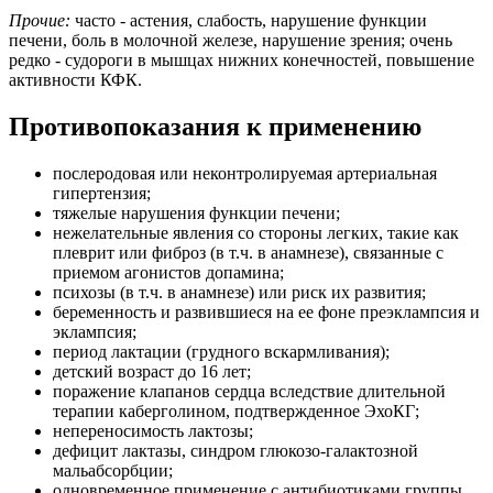
Прочие:
часто - астения, слабость, нарушение функции
печени, боль в молочной железе, нарушение зрения; очень
редко - судороги в мышцах нижних конечностей, повышение
активности КФК.
Противопоказания к применению
послеродовая или неконтролируемая артериальная
гипертензия;
тяжелые нарушения функции печени;
нежелательные явления со стороны легких, такие как
плеврит или фиброз (в т.ч. в анамнезе), связанные с
приемом агонистов допамина;
психозы (в т.ч. в анамнезе) или риск их развития;
беременность и развившиеся на ее фоне преэклампсия и
эклампсия;
период лактации (грудного вскармливания);
детский возраст до 16 лет;
поражение клапанов сердца вследствие длительной
терапии каберголином, подтвержденное ЭхоКГ;
непереносимость лактозы;
дефицит лактазы, синдром глюкозо-галактозной
мальабсорбции;
одновременное применение с антибиотиками группы