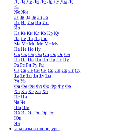
Д-
Да
Де
Ди
До
Др
Ду
Ды
Дя
Е-
Же
Жи
За
Зв
Зд
Зе
Зи
Зо
Иг
Из
Им
Ин
Ип
Йо
Ка
Ке
Ки
Кл
Ко
Кр
Ку
Ла
Ле
Ли
Ль
Лю
Ма
Ме
Ми
Мо
Мс
Му
На
Не
Но
Ну
Ов
Ок
Ол
Ом
Оп
Ор
Ос
Оч
Па
Пе
Пи
Пл
По
Пр
Пс
Пу
Ра
Ре
Ри
Ру
Ры
Са
Св
Се
Си
Ск
Со
Сп
Ср
Ст
Су
Та
Те
Ти
Тр
Ту
Ты
Ул
Ур
Фа
Фе
Фи
Фл
Фо
Фр
Фу
Фэ
Ха
Хв
Хе
Хи
Хо
Це
Ци
Ча
Че
Ша
Ши
Эй
Эк
Эл
Эн
Эр
Эс
Юн
Ян
анализы и процедуры