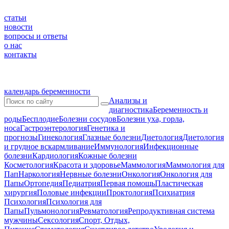
статьи
новости
вопросы и ответы
о нас
контакты
календарь беременности
Анализы и
диагностика
Беременность и
роды
Бесплодие
Болезни сосудов
Болезни уха, горла,
носа
Гастроэнтерология
Генетика и
прогнозы
Гинекология
Глазные болезни
Диетология
Диетология
и грудное вскармливание
Иммунология
Инфекционные
болезни
Кардиология
Кожные болезни
Косметология
Красота и здоровье
Маммология
Маммология для
Пап
Наркология
Нервные болезни
Онкология
Онкология для
Папы
Ортопедия
Педиатрия
Первая помощь
Пластическая
хирургия
Половые инфекции
Проктология
Психиатрия
Психология
Психология для
Папы
Пульмонология
Ревматология
Репродуктивная система
мужчины
Сексология
Спорт, Отдых,