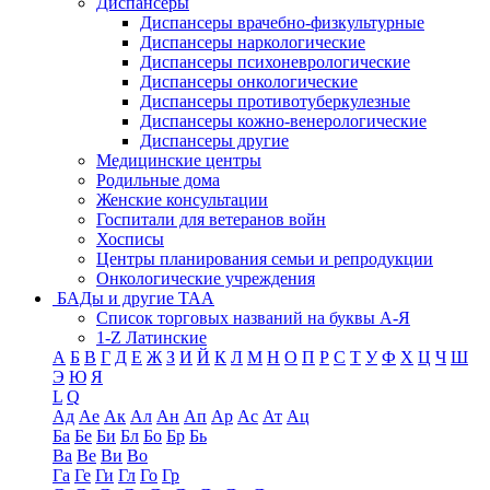
Диспансеры
Диспансеры врачебно-физкультурные
Диспансеры наркологические
Диспансеры психоневрологические
Диспансеры онкологические
Диспансеры противотуберкулезные
Диспансеры кожно-венерологические
Диспансеры другие
Медицинские центры
Родильные дома
Женские консультации
Госпитали для ветеранов войн
Хосписы
Центры планирования семьи и репродукции
Онкологические учреждения
БАДы и другие ТАА
Список торговых названий на буквы А-Я
1-Z Латинские
А
Б
В
Г
Д
Е
Ж
З
И
Й
К
Л
М
Н
О
П
Р
С
Т
У
Ф
Х
Ц
Ч
Ш
Э
Ю
Я
L
Q
Ад
Ае
Ак
Ал
Ан
Ап
Ар
Ас
Ат
Ац
Ба
Бе
Би
Бл
Бо
Бр
Бь
Ва
Ве
Ви
Во
Га
Ге
Ги
Гл
Го
Гр