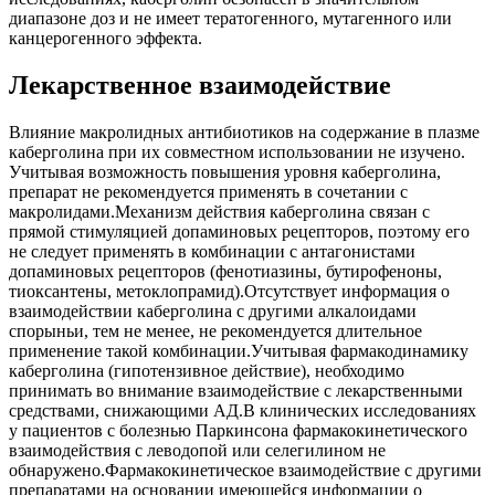
диапазоне доз и не имеет тератогенного, мутагенного или
канцерогенного эффекта.
Лекарственное взаимодействие
Влияние макролидных антибиотиков на содержание в плазме
каберголина при их совместном использовании не изучено.
Учитывая возможность повышения уровня каберголина,
препарат не рекомендуется применять в сочетании с
макролидами.Механизм действия каберголина связан с
прямой стимуляцией допаминовых рецепторов, поэтому его
не следует применять в комбинации с антагонистами
допаминовых рецепторов (фенотиазины, бутирофеноны,
тиоксантены, метоклопрамид).Отсутствует информация о
взаимодействии каберголина с другими алкалоидами
спорыньи, тем не менее, не рекомендуется длительное
применение такой комбинации.Учитывая фармакодинамику
каберголина (гипотензивное действие), необходимо
принимать во внимание взаимодействие с лекарственными
средствами, снижающими АД.В клинических исследованиях
у пациентов с болезнью Паркинсона фармакокинетического
взаимодействия с леводопой или селегилином не
обнаружено.Фармакокинетическое взаимодействие с другими
препаратами на основании имеющейся информации о