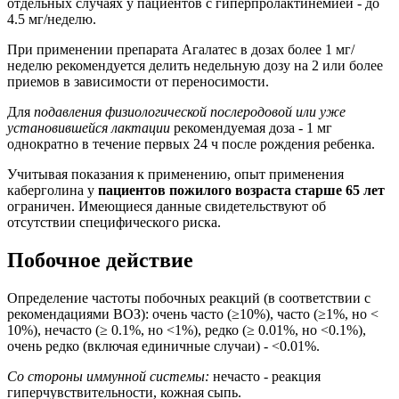
отдельных случаях у пациентов с гиперпролактинемией - до
4.5 мг/неделю.
При применении препарата Агалатес в дозах более 1 мг/
неделю рекомендуется делить недельную дозу на 2 или более
приемов в зависимости от переносимости.
Для
подавления физиологической послеродовой или уже
установившейся лактации
рекомендуемая доза - 1 мг
однократно в течение первых 24 ч после рождения ребенка.
Учитывая показания к применению, опыт применения
каберголина у
пациентов пожилого возраста старше 65 лет
ограничен. Имеющиеся данные свидетельствуют об
отсутствии специфического риска.
Побочное действие
Определение частоты побочных реакций (в соответствии с
рекомендациями ВОЗ): очень часто (≥10%), часто (≥1%, но <
10%), нечасто (≥ 0.1%, но <1%), редко (≥ 0.01%, но <0.1%),
очень редко (включая единичные случаи) - <0.01%.
Со стороны иммунной системы:
нечасто - реакция
гиперчувствительности, кожная сыпь.