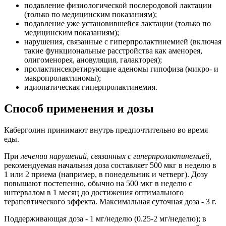
подавление физиологической послеродовой лактации
(только по медицинским показаниям);
подавление уже установившейся лактации (только по
медицинским показаниям);
нарушения, связанные с гиперпролактинемией (включая
такие функциональные расстройства как аменорея,
олигоменорея, ановуляция, галакторея);
пролактинсекретирующие аденомы гипофиза (микро- и
макропролактиномы);
идиопатическая гиперпролактинемия.
Способ применения и дозы
Каберголин принимают внутрь предпочтительно во время
еды.
При
лечении нарушений, связанных с гиперпролактинемией,
рекомендуемая начальная доза составляет 500 мкг в неделю в
1 или 2 приема (например, в понедельник и четверг). Дозу
повышают постепенно, обычно на 500 мкг в неделю с
интервалом в 1 месяц до достижения оптимального
терапевтического эффекта. Максимальная суточная доза - 3 г.
Поддерживающая доза - 1 мг/неделю (0.25-2 мг/неделю); в