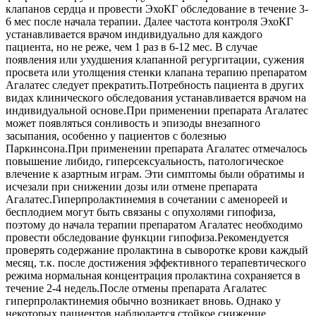
клапанов сердца и провести ЭхоКГ обследование в течение 3-
6 мес после начала терапии. Далее частота контроля ЭхоКГ
устанавливается врачом индивидуально для каждого
пациента, но не реже, чем 1 раз в 6-12 мес. В случае
появления или ухудшения клапанной регургитации, сужения
просвета или утолщения стенки клапана терапию препаратом
Агалатес следует прекратить.Потребность пациента в других
видах клинического обследования устанавливается врачом на
индивидуальной основе.При применении препарата Агалатес
может появляться сонливость и эпизоды внезапного
засыпания, особенно у пациентов с болезнью
Паркинсона.При применении препарата Агалатес отмечалось
повышение либидо, гиперсексуальность, патологическое
влечение к азартным играм. Эти симптомы были обратимы и
исчезали при снижении дозы или отмене препарата
Агалатес.Гиперпролактинемия в сочетании с аменореей и
бесплодием могут быть связаны с опухолями гипофиза,
поэтому до начала терапии препаратом Агалатес необходимо
провести обследование функции гипофиза.Рекомендуется
проверять содержание пролактина в сыворотке крови каждый
месяц, т.к. после достижения эффективного терапевтического
режима нормальная концентрация пролактина сохраняется в
течение 2-4 недель.После отмены препарата Агалатес
гиперпролактинемия обычно возникает вновь. Однако у
некоторых пациентов наблюдается стойкое снижение