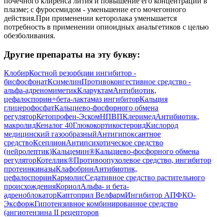
почечного клиренса лития и повышение его концентрации в
плазме; с фуросемидом - уменьшение его мочегонного
действия.При применении кеторолака уменьшается
потребность в применении опиоидных анальгетиков с целью
обезболивания.
Другие препараты на эту букву:
Клобир
Костной резорбции ингибитор -
бисфосфонат
Ксимелин
Противоконгестивное средство -
альфа-адреномиметик
Кларуктам
Антибиотик,
цефалоспорин+бета-лактамаз ингибитор
Кальция
глицерофосфат
Кальциево-фосфорного обмена
регулятор
Кетопрофен-Эском
НПВП
Клеримед
Антибиотик,
макролид
Кеналог 40
Глюкокортикостероид
Кислород
медицинский газообразный
Антигипоксантное
средство
Ксеплион
Антипсихотическое средство
(нейролептик)
Кальцемин®
Кальциево-фосфорного обмена
регулятор
Котеллик®
Противоопухолевое средство, ингибитор
протеинкиназы
Клафобрин
Антибиотик,
цефалоспорин
Кармолис
Седативное средство растительного
происхождения
Кориол
Альфа- и бета-
адреноблокатор
Каптоприл Велфарм
Ингибитор АПФ
КО-
Эксфорж
Гипотензивное комбинированное средство
(ангиотензина II рецепторов