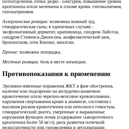
потоотделения, отеки; редко - олигурия, повышение уровня
креатинина и/или мочевины в плазме крови, гипокалиемия,
гипонатриемия.
Аллергические реакции:
возможны кожный зуд,
геморрагическая сыпь; в единичных случаях -
эксфолиативный дерматит, крапивница, синдром Лайелла,
синдром Стивенса-Джонсона, анафилактический шок,
бронхоспазм, отек Квинке, миалгии.
Прочие:
возможна лихорадка.
Местные реакции:
боль в месте инъекции.
Противопоказания к применению
Эрозивно-язвенные поражения ЖКТ в фазе обострения,
наличие или подозрение на желудочно-кишечное
кровотечение и/или черепно-мозговое кровоизлияние,
нарушения свертывания крови в анамнезе, состояния с
высоким риском кровотечения или неполного гемостаза,
геморрагический диатез, умеренные и выраженные
нарушения функции почек (содержание сывороточного
креатинина более 50 мг/л), риск развития почечной
недостаточности при гиповолемии и дегидратации;