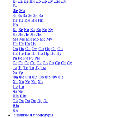
Д-
Да
Де
Ди
До
Др
Ду
Ды
Дя
Е-
Же
Жи
За
Зв
Зд
Зе
Зи
Зо
Иг
Из
Им
Ин
Ип
Йо
Ка
Ке
Ки
Кл
Ко
Кр
Ку
Ла
Ле
Ли
Ль
Лю
Ма
Ме
Ми
Мо
Мс
Му
На
Не
Но
Ну
Ов
Ок
Ол
Ом
Оп
Ор
Ос
Оч
Па
Пе
Пи
Пл
По
Пр
Пс
Пу
Ра
Ре
Ри
Ру
Ры
Са
Св
Се
Си
Ск
Со
Сп
Ср
Ст
Су
Та
Те
Ти
Тр
Ту
Ты
Ул
Ур
Фа
Фе
Фи
Фл
Фо
Фр
Фу
Фэ
Ха
Хв
Хе
Хи
Хо
Це
Ци
Ча
Че
Ша
Ши
Эй
Эк
Эл
Эн
Эр
Эс
Юн
Ян
анализы и процедуры