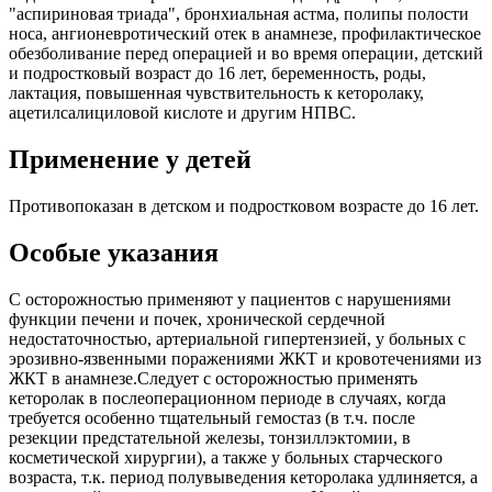
"аспириновая триада", бронхиальная астма, полипы полости
носа, ангионевротический отек в анамнезе, профилактическое
обезболивание перед операцией и во время операции, детский
и подростковый возраст до 16 лет, беременность, роды,
лактация, повышенная чувствительность к кеторолаку,
ацетилсалициловой кислоте и другим НПВС.
Применение у детей
Противопоказан в детском и подростковом возрасте до 16 лет.
Особые указания
С осторожностью применяют у пациентов с нарушениями
функции печени и почек, хронической сердечной
недостаточностью, артериальной гипертензией, у больных с
эрозивно-язвенными поражениями ЖКТ и кровотечениями из
ЖКТ в анамнезе.Следует с осторожностью применять
кеторолак в послеоперационном периоде в случаях, когда
требуется особенно тщательный гемостаз (в т.ч. после
резекции предстательной железы, тонзиллэктомии, в
косметической хирургии), а также у больных старческого
возраста, т.к. период полувыведения кеторолака удлиняется, а