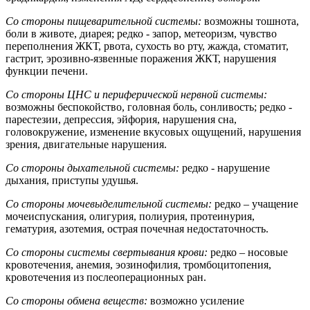
Со стороны пищеварительной системы:
возможны тошнота,
боли в животе, диарея; редко - запор, метеоризм, чувство
переполнения ЖКТ, рвота, сухость во рту, жажда, стоматит,
гастрит, эрозивно-язвенные поражения ЖКТ, нарушения
функции печени.
Со стороны ЦНС и периферической нервной системы:
возможны беспокойство, головная боль, сонливость; редко -
парестезии, депрессия, эйфория, нарушения сна,
головокружение, изменение вкусовых ощущений, нарушения
зрения, двигательные нарушения.
Со стороны дыхательной системы:
редко - нарушение
дыхания, приступы удушья.
Со стороны мочевыделительной системы:
редко – учащение
мочеиспускания, олигурия, полиурия, протеинурия,
гематурия, азотемия, острая почечная недостаточность.
Со стороны системы свертывания крови:
редко – носовые
кровотечения, анемия, эозинофилия, тромбоцитопения,
кровотечения из послеоперационных ран.
Со стороны обмена веществ:
возможно усиление