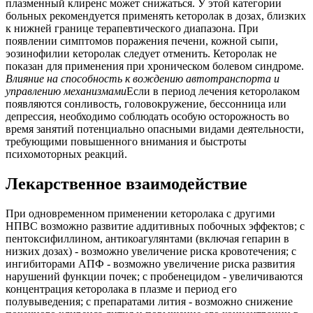
плазменный клиренс может снижаться. У этой категории
больных рекомендуется применять кеторолак в дозах, близких
к нижней границе терапевтического диапазона. При
появлении симптомов поражения печени, кожной сыпи,
эозинофилии кеторолак следует отменить. Кеторолак не
показан для применения при хроническом болевом синдроме.
Влияние на способность к вождению автотранспорта и
управлению механизмами
Если в период лечения кеторолаком
появляются сонливость, головокружение, бессонница или
депрессия, необходимо соблюдать особую осторожность во
время занятий потенциально опасными видами деятельности,
требующими повышенного внимания и быстроты
психомоторных реакций.
Лекарственное взаимодействие
При одновременном применении кеторолака с другими
НПВС возможно развитие аддитивных побочных эффектов; с
пентоксифиллином, антикоагулянтами (включая гепарин в
низких дозах) - возможно увеличение риска кровотечения; с
ингибиторами АПФ - возможно увеличение риска развития
нарушений функции почек; с пробенецидом - увеличиваются
концентрация кеторолака в плазме и период его
полувыведения; с препаратами лития - возможно снижение