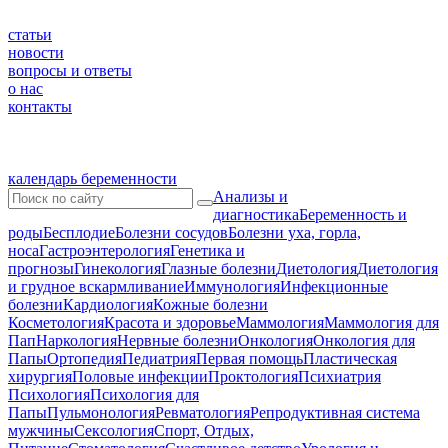
статьи
новости
вопросы и ответы
о нас
контакты
календарь беременности
Анализы и
диагностика
Беременность и
роды
Бесплодие
Болезни сосудов
Болезни уха, горла,
носа
Гастроэнтерология
Генетика и
прогнозы
Гинекология
Глазные болезни
Диетология
Диетология
и грудное вскармливание
Иммунология
Инфекционные
болезни
Кардиология
Кожные болезни
Косметология
Красота и здоровье
Маммология
Маммология для
Пап
Наркология
Нервные болезни
Онкология
Онкология для
Папы
Ортопедия
Педиатрия
Первая помощь
Пластическая
хирургия
Половые инфекции
Проктология
Психиатрия
Психология
Психология для
Папы
Пульмонология
Ревматология
Репродуктивная система
мужчины
Сексология
Спорт, Отдых,