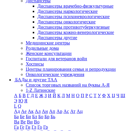
Диспансеры
Диспансеры врачебно-физкультурные
Диспансеры наркологические
Диспансеры психоневрологические
Диспансеры онкологические
Диспансеры противотуберкулезные
Диспансеры кожно-венерологические
Диспансеры другие
Медицинские центры
Родильные дома
Женские консультации
Госпитали для ветеранов войн
Хосписы
Центры планирования семьи и репродукции
Онкологические учреждения
БАДы и другие ТАА
Список торговых названий на буквы А-Я
1-Z Латинские
А
Б
В
Г
Д
Е
Ж
З
И
Й
К
Л
М
Н
О
П
Р
С
Т
У
Ф
Х
Ц
Ч
Ш
Э
Ю
Я
L
Q
Ад
Ае
Ак
Ал
Ан
Ап
Ар
Ас
Ат
Ац
Ба
Бе
Би
Бл
Бо
Бр
Бь
Ва
Ве
Ви
Во
Га
Ге
Ги
Гл
Го
Гр