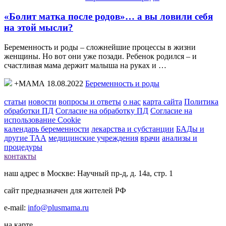
«Болит матка после родов»… а вы ловили себя
на этой мысли?
Беременность и роды – сложнейшие процессы в жизни
женщины. Но вот они уже позади. Ребенок родился – и
счастливая мама держит малыша на руках и …
+МАМА 18.08.2022
Беременность и роды
статьи
новости
вопросы и ответы
о нас
карта сайта
Политика
обработки ПД
Согласие на обработку ПД
Согласие на
использование Cookie
календарь беременности
лекарства и субстанции
БАДы и
другие ТАА
медицинские учреждения
врачи
анализы и
процедуры
контакты
наш адрес в Москве: Научный пр-д, д. 14а, стр. 1
сайт предназначен для жителей РФ
e-mail:
info@plusmama.ru
на карте