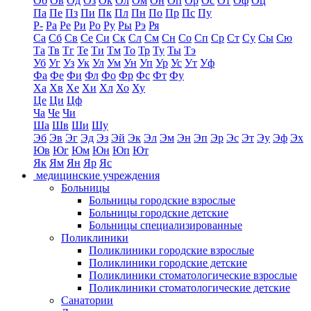
Об
Ов
Од
Оз
Ок
Ол
Ом
Он
Оп
Ор
Ос
От
Оф
Оц
Па
Пе
Пз
Пи
Пк
Пл
Пн
По
Пр
Пс
Пу
Р-
Ра
Ре
Ри
Ро
Ру
Ры
Рэ
Ря
Са
Сб
Св
Се
Си
Ск
Сл
См
Сн
Со
Сп
Ср
Ст
Су
Сы
Сю
Та
Тв
Тг
Те
Ти
Тм
То
Тр
Ту
Ты
Тэ
Уб
Уг
Уз
Ук
Ул
Ум
Ун
Уп
Ур
Ус
Ут
Уф
Фа
Фе
Фи
Фл
Фо
Фр
Фс
Фт
Фу
Ха
Хв
Хе
Хи
Хл
Хо
Ху
Це
Ци
Цф
Ча
Че
Чи
Ша
Шв
Ши
Шу
Эб
Эв
Эг
Эд
Эз
Эй
Эк
Эл
Эм
Эн
Эп
Эр
Эс
Эт
Эу
Эф
Эх
Юв
Юг
Юм
Юн
Юп
Ют
Як
Ям
Ян
Яр
Яс
медицинские учреждения
Больницы
Больницы городские взрослые
Больницы городские детские
Больницы специализированные
Поликлиники
Поликлиники городские взрослые
Поликлиники городские детские
Поликлиники стоматологические взрослые
Поликлиники стоматологические детские
Санатории