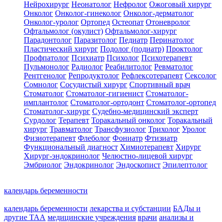
Нейрохирург
Неонатолог
Нефролог
Ожоговый хирург
Онколог
Онколог-гинеколог
Онколог-дерматолог
Онколог-уролог
Ортопед
Остеопат
Отоневролог
Офтальмолог (окулист)
Офтальмолог-хирург
Парадонтолог
Паразитолог
Педиатр
Перинатолог
Пластический хирург
Подолог (подиатр)
Проктолог
Профпатолог
Психиатр
Психолог
Психотерапевт
Пульмонолог
Радиолог
Реабилитолог
Ревматолог
Рентгенолог
Репродуктолог
Рефлексотерапевт
Сексолог
Сомнолог
Сосудистый хирург
Спортивный врач
Стоматолог
Стоматолог-гигиенист
Стоматолог-
имплантолог
Стоматолог-ортодонт
Стоматолог-ортопед
Стоматолог-хирург
Судебно-медицинский эксперт
Сурдолог
Терапевт
Торакальный онколог
Торакальный
хирург
Травматолог
Трансфузиолог
Трихолог
Уролог
Физиотерапевт
Флеболог
Фониатр
Фтизиатр
Функциональный диагност
Химиотерапевт
Хирург
Хирург-эндокринолог
Челюстно-лицевой хирург
Эмбриолог
Эндокринолог
Эндоскопист
Эпилептолог
календарь беременности
календарь беременности
лекарства и субстанции
БАДы и
другие ТАА
медицинские учреждения
врачи
анализы и