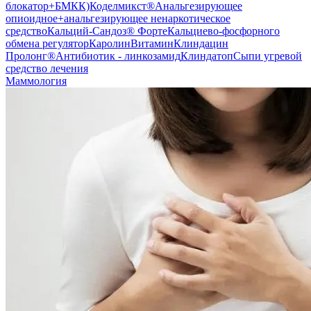
блокатор+БМКК)
Коделмикст®
Анальгезирующее
опиоидное+анальгезирующее ненаркотическое
средство
Кальций-Сандоз® Форте
Кальциево-фосфорного
обмена регулятор
Каролин
Витамин
Клиндацин
Пролонг®
Антибиотик - линкозамид
Клиндатоп
Сыпи угревой
средство лечения
Маммология