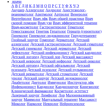
врачи
А
В
Г
Д
И
К
Л
М
Н
О
П
Р
С
Т
У
Ф
Х
Ч
Э
Акушер
Аллерголог
Андролог
Анестезиолог-
реаниматолог
Аритмолог
Артролог
Венеролог
Вертебролог
Врач лфк
Врач общей практики
Врач
скорой помощи
Врач узи
Врач эфферентной терапии
Врач-косметолог
Гастроэнтеролог
Гематолог
Гемостазиолог
Генетик
Гепатолог
Гериатр (геронтолог)
Гинеколог
Гинеколог-эндокринолог
Гирудотерапевт
Гнойный хирург
Гомеопат
Дерматолог
Детский
аллерголог
Детский гастроэнтеролог
Детский гематолог
Детский гинеколог
Детский дерматолог
Детский
дефектолог
Детский инфекционист
Детский кардиолог
Детский логопед
Детский лор
Детский массажист
Детский невролог
Детский нефролог
Детский онколог
Детский ортопед
Детский офтальмолог
Детский
психиатр
Детский психолог
Детский пульмонолог
Детский ревматолог
Детский стоматолог
Детский
уролог
Детский хирург
Детский эндокринолог
Диабетолог
Диетолог
Иммунолог
Инструктор лфк
Инфекционист
Кардиолог
Кардиохирург
Кинезиолог
Клинический фармаколог
Косметолог-эстетист
Лазерный хирург
Лимфолог
Лор
Малоинвазивный
хирург
Маммолог
Мануальный терапевт
Массажист
Миколог
Нарколог
Невролог
Нейропсихолог