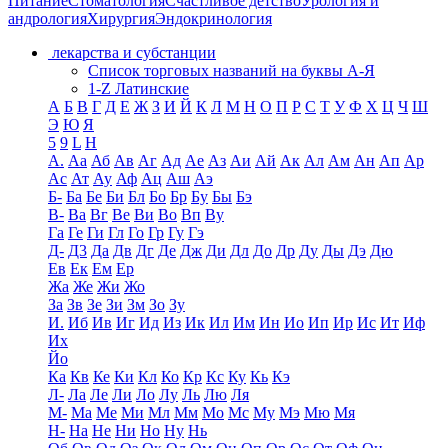
Питание
Стоматология
Счастливое детство
Урология и
андрология
Хирургия
Эндокринология
лекарства и субстанции
Список торговых названий на буквы А-Я
1-Z Латинские
А
Б
В
Г
Д
Е
Ж
З
И
Й
К
Л
М
Н
О
П
Р
С
Т
У
Ф
Х
Ц
Ч
Ш
Э
Ю
Я
5
9
L
H
А.
Аа
Аб
Ав
Аг
Ад
Ае
Аз
Аи
Ай
Ак
Ал
Ам
Ан
Ап
Ар
Ас
Ат
Ау
Аф
Ац
Аш
Аэ
Б-
Ба
Бе
Би
Бл
Бо
Бр
Бу
Бы
Бэ
В-
Ва
Вг
Ве
Ви
Во
Вп
Ву
Га
Ге
Ги
Гл
Го
Гр
Гу
Гэ
Д-
Д3
Да
Дв
Дг
Де
Дж
Ди
Дл
До
Др
Ду
Ды
Дэ
Дю
Ев
Ек
Ем
Ер
Жа
Же
Жи
Жо
За
Зв
Зе
Зи
Зм
Зо
Зу
И.
Иб
Ив
Иг
Ид
Из
Ик
Ил
Им
Ин
Ио
Ип
Ир
Ис
Ит
Иф
Их
Йо
Ка
Кв
Ке
Ки
Кл
Ко
Кр
Кс
Ку
Кь
Кэ
Л-
Ла
Ле
Ли
Ло
Лу
Ль
Лю
Ля
М-
Ма
Ме
Ми
Мл
Мм
Мо
Мс
Му
Мэ
Мю
Мя
Н-
На
Не
Ни
Но
Ну
Нь