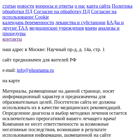
статьи
новости
вопросы и ответы
о нас
карта сайта
Политика
обработки ПД
Согласие на обработку ПД
Согласие на
использование Cookie
календарь беременности
лекарства и субстанции
БАДы и
другие ТАА
медицинские учреждения
врачи
анализы и
процедуры
контакты
наш адрес в Москве: Научный пр-д, д. 14а, стр. 1
сайт предназначен для жителей РФ
e-mail:
info@plusmama.ru
на карте
Материалы, размещенные на данной странице, носят
информационный характер и предназначены для
образовательных целей. Посетители сайта не должны
использовать их в качестве медицинских рекомендаций.
Определение диагноза и выбор методики лечения остается
исключительно прерогативой вашего лечащего врача!
Компания не несет ответственности за возможные
негативные последствия, возникшие в результате
использования информации, размешенной на сайте