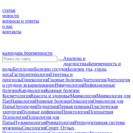
статьи
новости
вопросы и ответы
о нас
контакты
календарь беременности
Анализы и
диагностика
Беременность и
роды
Бесплодие
Болезни сосудов
Болезни уха, горла,
носа
Гастроэнтерология
Генетика и
прогнозы
Гинекология
Глазные болезни
Диетология
Диетология
и грудное вскармливание
Иммунология
Инфекционные
болезни
Кардиология
Кожные болезни
Косметология
Красота и здоровье
Маммология
Маммология для
Пап
Наркология
Нервные болезни
Онкология
Онкология для
Папы
Ортопедия
Педиатрия
Первая помощь
Пластическая
хирургия
Половые инфекции
Проктология
Психиатрия
Психология
Психология для
Папы
Пульмонология
Ревматология
Репродуктивная система
мужчины
Сексология
Спорт, Отдых,