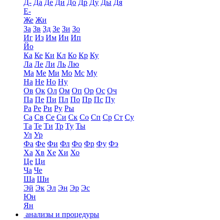
Д-
Да
Де
Ди
До
Др
Ду
Ды
Дя
Е-
Же
Жи
За
Зв
Зд
Зе
Зи
Зо
Иг
Из
Им
Ин
Ип
Йо
Ка
Ке
Ки
Кл
Ко
Кр
Ку
Ла
Ле
Ли
Ль
Лю
Ма
Ме
Ми
Мо
Мс
Му
На
Не
Но
Ну
Ов
Ок
Ол
Ом
Оп
Ор
Ос
Оч
Па
Пе
Пи
Пл
По
Пр
Пс
Пу
Ра
Ре
Ри
Ру
Ры
Са
Св
Се
Си
Ск
Со
Сп
Ср
Ст
Су
Та
Те
Ти
Тр
Ту
Ты
Ул
Ур
Фа
Фе
Фи
Фл
Фо
Фр
Фу
Фэ
Ха
Хв
Хе
Хи
Хо
Це
Ци
Ча
Че
Ша
Ши
Эй
Эк
Эл
Эн
Эр
Эс
Юн
Ян
анализы и процедуры