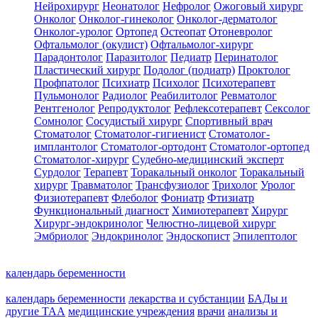
Нейрохирург
Неонатолог
Нефролог
Ожоговый хирург
Онколог
Онколог-гинеколог
Онколог-дерматолог
Онколог-уролог
Ортопед
Остеопат
Отоневролог
Офтальмолог (окулист)
Офтальмолог-хирург
Парадонтолог
Паразитолог
Педиатр
Перинатолог
Пластический хирург
Подолог (подиатр)
Проктолог
Профпатолог
Психиатр
Психолог
Психотерапевт
Пульмонолог
Радиолог
Реабилитолог
Ревматолог
Рентгенолог
Репродуктолог
Рефлексотерапевт
Сексолог
Сомнолог
Сосудистый хирург
Спортивный врач
Стоматолог
Стоматолог-гигиенист
Стоматолог-
имплантолог
Стоматолог-ортодонт
Стоматолог-ортопед
Стоматолог-хирург
Судебно-медицинский эксперт
Сурдолог
Терапевт
Торакальный онколог
Торакальный
хирург
Травматолог
Трансфузиолог
Трихолог
Уролог
Физиотерапевт
Флеболог
Фониатр
Фтизиатр
Функциональный диагност
Химиотерапевт
Хирург
Хирург-эндокринолог
Челюстно-лицевой хирург
Эмбриолог
Эндокринолог
Эндоскопист
Эпилептолог
календарь беременности
календарь беременности
лекарства и субстанции
БАДы и
другие ТАА
медицинские учреждения
врачи
анализы и