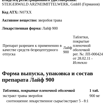
STEIGERWALD ARZNEIMITTELWERK, GmbH (Германия)
Код ATX:
N07XX
Активное вещество:
зверобоя трава
Лекарственная форма:
Лайф 900
Таблетки,
покрытые
Препарат разрешен к применению в
пленочной
Лайф
качестве средств безрецептурного
оболочкой
900
отпуска
рег. №: ЛП-000424
от 28.02.11
-
Истекло
Форма выпуска, упаковка и состав
препарата Лайф 900
Таблетки, покрытые пленочной оболочкой
1 таб.
экстракт травы зверобоя
900 мг
соотношение лекарственное сырье/экстракт 5 - 8:1