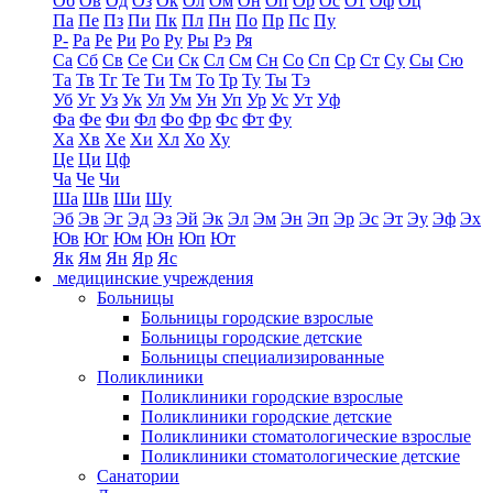
Об
Ов
Од
Оз
Ок
Ол
Ом
Он
Оп
Ор
Ос
От
Оф
Оц
Па
Пе
Пз
Пи
Пк
Пл
Пн
По
Пр
Пс
Пу
Р-
Ра
Ре
Ри
Ро
Ру
Ры
Рэ
Ря
Са
Сб
Св
Се
Си
Ск
Сл
См
Сн
Со
Сп
Ср
Ст
Су
Сы
Сю
Та
Тв
Тг
Те
Ти
Тм
То
Тр
Ту
Ты
Тэ
Уб
Уг
Уз
Ук
Ул
Ум
Ун
Уп
Ур
Ус
Ут
Уф
Фа
Фе
Фи
Фл
Фо
Фр
Фс
Фт
Фу
Ха
Хв
Хе
Хи
Хл
Хо
Ху
Це
Ци
Цф
Ча
Че
Чи
Ша
Шв
Ши
Шу
Эб
Эв
Эг
Эд
Эз
Эй
Эк
Эл
Эм
Эн
Эп
Эр
Эс
Эт
Эу
Эф
Эх
Юв
Юг
Юм
Юн
Юп
Ют
Як
Ям
Ян
Яр
Яс
медицинские учреждения
Больницы
Больницы городские взрослые
Больницы городские детские
Больницы специализированные
Поликлиники
Поликлиники городские взрослые
Поликлиники городские детские
Поликлиники стоматологические взрослые
Поликлиники стоматологические детские
Санатории