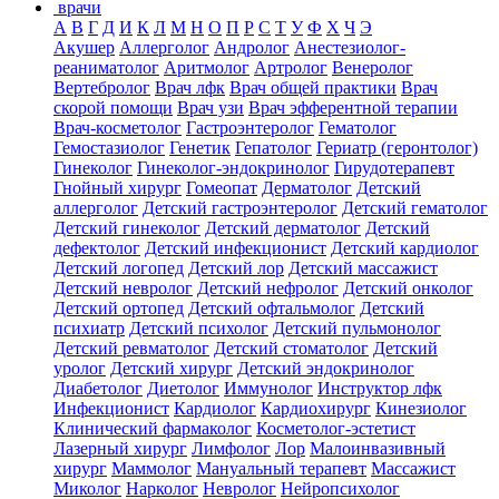
врачи
А
В
Г
Д
И
К
Л
М
Н
О
П
Р
С
Т
У
Ф
Х
Ч
Э
Акушер
Аллерголог
Андролог
Анестезиолог-
реаниматолог
Аритмолог
Артролог
Венеролог
Вертебролог
Врач лфк
Врач общей практики
Врач
скорой помощи
Врач узи
Врач эфферентной терапии
Врач-косметолог
Гастроэнтеролог
Гематолог
Гемостазиолог
Генетик
Гепатолог
Гериатр (геронтолог)
Гинеколог
Гинеколог-эндокринолог
Гирудотерапевт
Гнойный хирург
Гомеопат
Дерматолог
Детский
аллерголог
Детский гастроэнтеролог
Детский гематолог
Детский гинеколог
Детский дерматолог
Детский
дефектолог
Детский инфекционист
Детский кардиолог
Детский логопед
Детский лор
Детский массажист
Детский невролог
Детский нефролог
Детский онколог
Детский ортопед
Детский офтальмолог
Детский
психиатр
Детский психолог
Детский пульмонолог
Детский ревматолог
Детский стоматолог
Детский
уролог
Детский хирург
Детский эндокринолог
Диабетолог
Диетолог
Иммунолог
Инструктор лфк
Инфекционист
Кардиолог
Кардиохирург
Кинезиолог
Клинический фармаколог
Косметолог-эстетист
Лазерный хирург
Лимфолог
Лор
Малоинвазивный
хирург
Маммолог
Мануальный терапевт
Массажист
Миколог
Нарколог
Невролог
Нейропсихолог