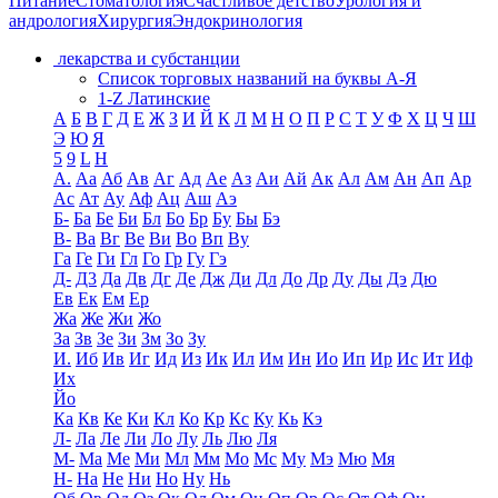
Питание
Стоматология
Счастливое детство
Урология и
андрология
Хирургия
Эндокринология
лекарства и субстанции
Список торговых названий на буквы А-Я
1-Z Латинские
А
Б
В
Г
Д
Е
Ж
З
И
Й
К
Л
М
Н
О
П
Р
С
Т
У
Ф
Х
Ц
Ч
Ш
Э
Ю
Я
5
9
L
H
А.
Аа
Аб
Ав
Аг
Ад
Ае
Аз
Аи
Ай
Ак
Ал
Ам
Ан
Ап
Ар
Ас
Ат
Ау
Аф
Ац
Аш
Аэ
Б-
Ба
Бе
Би
Бл
Бо
Бр
Бу
Бы
Бэ
В-
Ва
Вг
Ве
Ви
Во
Вп
Ву
Га
Ге
Ги
Гл
Го
Гр
Гу
Гэ
Д-
Д3
Да
Дв
Дг
Де
Дж
Ди
Дл
До
Др
Ду
Ды
Дэ
Дю
Ев
Ек
Ем
Ер
Жа
Же
Жи
Жо
За
Зв
Зе
Зи
Зм
Зо
Зу
И.
Иб
Ив
Иг
Ид
Из
Ик
Ил
Им
Ин
Ио
Ип
Ир
Ис
Ит
Иф
Их
Йо
Ка
Кв
Ке
Ки
Кл
Ко
Кр
Кс
Ку
Кь
Кэ
Л-
Ла
Ле
Ли
Ло
Лу
Ль
Лю
Ля
М-
Ма
Ме
Ми
Мл
Мм
Мо
Мс
Му
Мэ
Мю
Мя
Н-
На
Не
Ни
Но
Ну
Нь