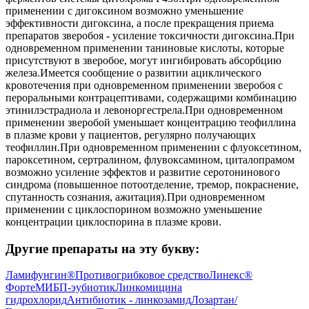
применении с дигоксином возможно уменьшение
эффективности дигоксина, а после прекращения приема
препаратов зверобоя - усиление токсичности дигоксина.При
одновременном применении таниновые кислоты, которые
присутствуют в зверобое, могут ингибировать абсорбцию
железа.Имеется сообщение о развитии ациклического
кровотечения при одновременном применении зверобоя с
пероральными контрацептивами, содержащими комбинацию
этинилэстрадиола и левоноргестрела.При одновременном
применении зверобой уменьшает концентрацию теофиллина
в плазме крови у пациентов, регулярно получающих
теофиллин.При одновременном применении с флуоксетином,
пароксетином, сертралином, флувоксамином, циталопрамом
возможно усиление эффектов и развитие серотонинового
синдрома (повышенное потоотделение, тремор, покраснение,
спутанность сознания, ажитация).При одновременном
применении с циклоспорином возможно уменьшение
концентрации циклоспорина в плазме крови.
Другие препараты на эту букву:
Ламифунгин®
Противогрибковое средство
Линекс®
Форте
МИБП-эубиотик
Линкомицина
гидрохлорид
Антибиотик - линкозамид
Лозартан/