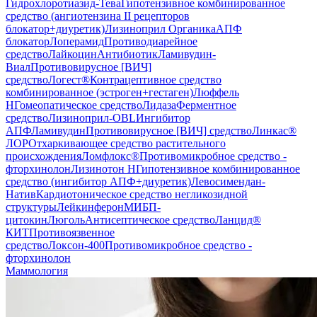
Гидрохлоротиазид-Тева
Гипотензивное комбинированное
средство (ангиотензина II рецепторов
блокатор+диуретик)
Лизиноприл Органика
АПФ
блокатор
Лоперамид
Противодиарейное
средство
Лайкоцин
Антибиотик
Ламивудин-
Виал
Противовирусное [ВИЧ]
средство
Логест®
Контрацептивное средство
комбинированное (эстроген+гестаген)
Люффель
Н
Гомеопатическое средство
Лидаза
Ферментное
средство
Лизиноприл-OBL
Ингибитор
АПФ
Ламивудин
Противовирусное [ВИЧ] средство
Линкас®
ЛОР
Отхаркивающее средство растительного
происхождения
Ломфлокс®
Противомикробное средство -
фторхинолон
Лизинотон Н
Гипотензивное комбинированное
средство (ингибитор АПФ+диуретик)
Левосимендан-
Натив
Кардиотоническое средство негликозидной
структуры
Лейкинферон
МИБП-
цитокин
Люголь
Антисептическое средство
Ланцид®
КИТ
Противоязвенное
средство
Локсон-400
Противомикробное средство -
фторхинолон
Маммология