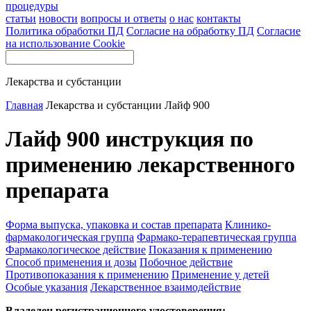
процедуры
статьи
новости
вопросы и ответы
о нас
контакты
Политика обработки ПД
Согласие на обработку ПД
Согласие
на использование Cookie
Лекарства и субстанции
Главная
Лекарства и субстанции
Лайф 900
Лайф 900 инструкция по
применению лекарственного
препарата
Форма выпуска, упаковка и состав препарата
Клинико-
фармакологическая группа
Фармако-терапевтическая группа
Фармакологическое действие
Показания к применению
Способ применения и дозы
Побочное действие
Противопоказания к применению
Применение у детей
Особые указания
Лекарственное взаимодействие
Владелец регистрационного удостоверения: