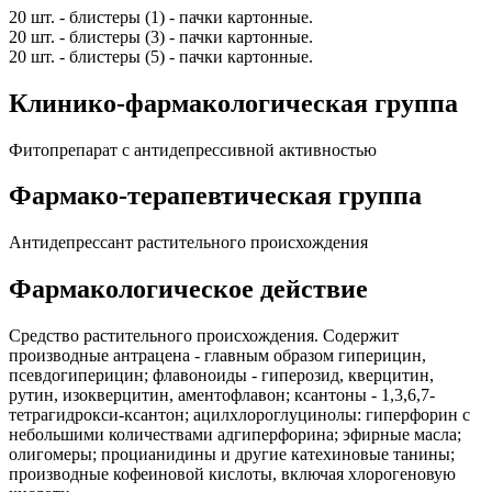
20 шт. - блистеры (1) - пачки картонные.
20 шт. - блистеры (3) - пачки картонные.
20 шт. - блистеры (5) - пачки картонные.
Клинико-фармакологическая группа
Фитопрепарат с антидепрессивной активностью
Фармако-терапевтическая группа
Антидепрессант растительного происхождения
Фармакологическое действие
Средство растительного происхождения. Содержит
производные антрацена - главным образом гиперицин,
псевдогиперицин; флавоноиды - гиперозид, кверцитин,
рутин, изокверцитин, аментофлавон; ксантоны - 1,3,6,7-
тетрагидрокси-ксантон; ацилхлороглуцинолы: гиперфорин с
небольшими количествами адгиперфорина; эфирные масла;
олигомеры; процианидины и другие катехиновые танины;
производные кофеиновой кислоты, включая хлорогеновую