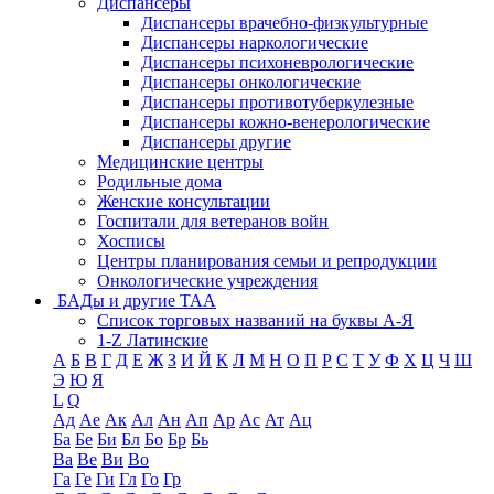
Диспансеры
Диспансеры врачебно-физкультурные
Диспансеры наркологические
Диспансеры психоневрологические
Диспансеры онкологические
Диспансеры противотуберкулезные
Диспансеры кожно-венерологические
Диспансеры другие
Медицинские центры
Родильные дома
Женские консультации
Госпитали для ветеранов войн
Хосписы
Центры планирования семьи и репродукции
Онкологические учреждения
БАДы и другие ТАА
Список торговых названий на буквы А-Я
1-Z Латинские
А
Б
В
Г
Д
Е
Ж
З
И
Й
К
Л
М
Н
О
П
Р
С
Т
У
Ф
Х
Ц
Ч
Ш
Э
Ю
Я
L
Q
Ад
Ае
Ак
Ал
Ан
Ап
Ар
Ас
Ат
Ац
Ба
Бе
Би
Бл
Бо
Бр
Бь
Ва
Ве
Ви
Во
Га
Ге
Ги
Гл
Го
Гр