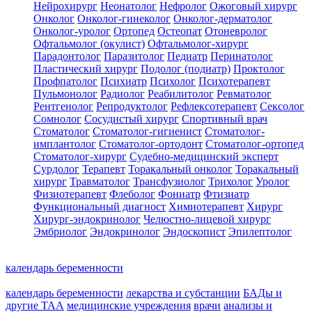
Нейрохирург
Неонатолог
Нефролог
Ожоговый хирург
Онколог
Онколог-гинеколог
Онколог-дерматолог
Онколог-уролог
Ортопед
Остеопат
Отоневролог
Офтальмолог (окулист)
Офтальмолог-хирург
Парадонтолог
Паразитолог
Педиатр
Перинатолог
Пластический хирург
Подолог (подиатр)
Проктолог
Профпатолог
Психиатр
Психолог
Психотерапевт
Пульмонолог
Радиолог
Реабилитолог
Ревматолог
Рентгенолог
Репродуктолог
Рефлексотерапевт
Сексолог
Сомнолог
Сосудистый хирург
Спортивный врач
Стоматолог
Стоматолог-гигиенист
Стоматолог-
имплантолог
Стоматолог-ортодонт
Стоматолог-ортопед
Стоматолог-хирург
Судебно-медицинский эксперт
Сурдолог
Терапевт
Торакальный онколог
Торакальный
хирург
Травматолог
Трансфузиолог
Трихолог
Уролог
Физиотерапевт
Флеболог
Фониатр
Фтизиатр
Функциональный диагност
Химиотерапевт
Хирург
Хирург-эндокринолог
Челюстно-лицевой хирург
Эмбриолог
Эндокринолог
Эндоскопист
Эпилептолог
календарь беременности
календарь беременности
лекарства и субстанции
БАДы и
другие ТАА
медицинские учреждения
врачи
анализы и