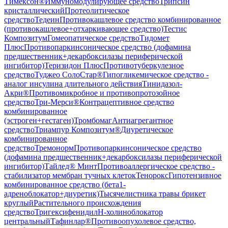
Тимексон®
Иммуномодулирующее средство
Трипсин
кристаллический
Протеолитическое
средство
Тедеин
Противокашлевое средство комбинированное
(противокашлевое+отхаркивающее средство)
Тестис
Композитум
Гомеопатическое средство
Тидомет
Плюс
Противопаркинсоническое средство (дофамина
предшественник+декарбоксилазы периферической
ингибитор)
Теризидон Плюс
Противотуберкулезное
средство
Туджео СолоСтар®
Гипогликемическое средство -
аналог инсулина длительного действия
Тинидазол-
Акри®
Противомикробное и противопротозойное
средство
Три-Мерси®
Контрацептивное средство
комбинированное
(эстроген+гестаген)
Тромбомаг
Антиагрегантное
средство
Триампур Композитум®
Диуретическое
комбинированное
средство
Тремонорм
Противопаркинсоническое средство
(дофамина предшественник+декарбоксилазы периферической
ингибитор)
Тайлед® Минт
Противоаллергическое средство -
стабилизатор мембран тучных клеток
Тенорокс
Гипотензивное
комбинированное средство (бета1-
адреноблокатор+диуретик)
Тысячелистника травы брикет
круглый
Растительного происхождения
средство
Тригексифенидил
Н-холиноблокатор
центральный
Тафинлар®
Противоопухолевое средство,