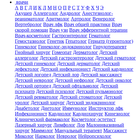
врачи
А
В
Г
Д
И
К
Л
М
Н
О
П
Р
С
Т
У
Ф
Х
Ч
Э
Акушер
Аллерголог
Андролог
Анестезиолог-
реаниматолог
Аритмолог
Артролог
Венеролог
Вертебролог
Врач лфк
Врач общей практики
Врач
скорой помощи
Врач узи
Врач эфферентной терапии
Врач-косметолог
Гастроэнтеролог
Гематолог
Гемостазиолог
Генетик
Гепатолог
Гериатр (геронтолог)
Гинеколог
Гинеколог-эндокринолог
Гирудотерапевт
Гнойный хирург
Гомеопат
Дерматолог
Детский
аллерголог
Детский гастроэнтеролог
Детский гематолог
Детский гинеколог
Детский дерматолог
Детский
дефектолог
Детский инфекционист
Детский кардиолог
Детский логопед
Детский лор
Детский массажист
Детский невролог
Детский нефролог
Детский онколог
Детский ортопед
Детский офтальмолог
Детский
психиатр
Детский психолог
Детский пульмонолог
Детский ревматолог
Детский стоматолог
Детский
уролог
Детский хирург
Детский эндокринолог
Диабетолог
Диетолог
Иммунолог
Инструктор лфк
Инфекционист
Кардиолог
Кардиохирург
Кинезиолог
Клинический фармаколог
Косметолог-эстетист
Лазерный хирург
Лимфолог
Лор
Малоинвазивный
хирург
Маммолог
Мануальный терапевт
Массажист
Миколог
Нарколог
Невролог
Нейропсихолог