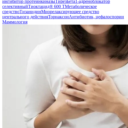
ингибитор протеинкиназы
Тирез
Бета1-адреноблокатор
селективный
Тиоктацид® 600 Т
Метаболическое
средство
Тизанидин
Миорелаксирующее средство
центрального действия
Торнаксон
Антибиотик, цефалоспорин
Маммология