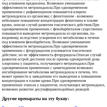
под влиянием преднизона. Возможно уменьшение
эффективности метронидазола.При одновременном
применении с рифампицином повышается клиренс
метронидазола из организма; с фенитоином - возможно
небольшое повышение концентрации фенитоина в плазме
крови, описан случай развития токсического действия.При
одновременном применении с фенобарбиталом существенно
повышается выведение метронидазола из организма, по-
видимому, вследствие ускорения его метаболизма в печени
под влиянием фенобарбитала. Возможно уменьшение
эффективности метронидазола.При одновременном
применении с фторурацилом усиливается токсическое
действие, но не эффективность фторурацила.Описан случай
развития острой дистонии после приема однократной дозы
хлорохина у пациента, получающего метронидазол.При
одновременном применении с циметидином возможно
ингибирование метаболизма метронидазола в печени, что
может привести к замедлению его выведения и повышению
концентрации в плазме крови.При одновременном
применении этанола у пациентов, получающих метронидазол,
возможно развитие дисульфирамоподобных реакций.
Другие препараты на эту букву: