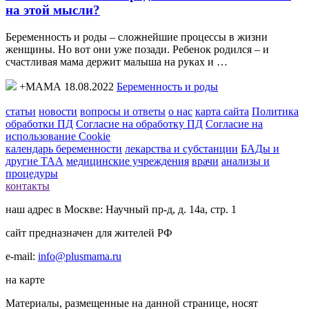
на этой мысли?
Беременность и роды – сложнейшие процессы в жизни
женщины. Но вот они уже позади. Ребенок родился – и
счастливая мама держит малыша на руках и …
+МАМА 18.08.2022
Беременность и роды
статьи
новости
вопросы и ответы
о нас
карта сайта
Политика
обработки ПД
Согласие на обработку ПД
Согласие на
использование Cookie
календарь беременности
лекарства и субстанции
БАДы и
другие ТАА
медицинские учреждения
врачи
анализы и
процедуры
контакты
наш адрес в Москве: Научный пр-д, д. 14а, стр. 1
сайт предназначен для жителей РФ
e-mail:
info@plusmama.ru
на карте
Материалы, размещенные на данной странице, носят