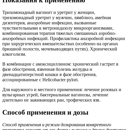
Показания к применению
Трихомонадный вагинит и уретрит у женщин,
трихомонадный уретрит у мужчин, лямблиоз, амебная
дизентерия, анаэробные инфекции, вызванные
чувствительными к метронидазолу микроорганизмами,
комбинированная терапия тяжелых смешанных аэробно-
анаэробных инфекций. Профилактика анаэробной инфекции
при хирургических вмешательствах (особенно на органах
брюшной полости, мочевыводящих путях). Хронический
алкоголизм.
В комбинации с амоксициллином: хронический гастрит в
фазе обострения, язвенная болезнь желудка и
двенадцатиперстной кишки в фазе обострения,
ассоциированные с Helicobacter pylori.
Для наружного и местного применения: лечение розовых и
вульгарных угрей, бактериальные вагинозы, лечение
длительно не заживающих ран, трофических язв.
Способ применения и дозы
Способ применения и режим дозирования конкретного
препарата зависят от его формы выпуска и других факторов.