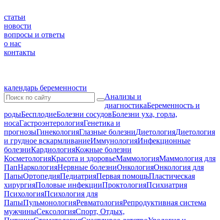
статьи
новости
вопросы и ответы
о нас
контакты
календарь беременности
Анализы и
диагностика
Беременность и
роды
Бесплодие
Болезни сосудов
Болезни уха, горла,
носа
Гастроэнтерология
Генетика и
прогнозы
Гинекология
Глазные болезни
Диетология
Диетология
и грудное вскармливание
Иммунология
Инфекционные
болезни
Кардиология
Кожные болезни
Косметология
Красота и здоровье
Маммология
Маммология для
Пап
Наркология
Нервные болезни
Онкология
Онкология для
Папы
Ортопедия
Педиатрия
Первая помощь
Пластическая
хирургия
Половые инфекции
Проктология
Психиатрия
Психология
Психология для
Папы
Пульмонология
Ревматология
Репродуктивная система
мужчины
Сексология
Спорт, Отдых,