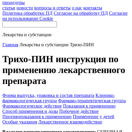
процедуры
статьи
новости
вопросы и ответы
о нас
контакты
Политика обработки ПД
Согласие на обработку ПД
Согласие
на использование Cookie
Лекарства и субстанции
Главная
Лекарства и субстанции
Трихо-ПИН
Трихо-ПИН инструкция по
применению лекарственного
препарата
Форма выпуска, упаковка и состав препарата
Клинико-
фармакологическая группа
Фармако-терапевтическая группа
Фармакологическое действие
Показания к применению
Способ применения и дозы
Побочное действие
Противопоказания к применению
Применение у детей
Особые указания
Лекарственное взаимодействие
Владелец регистрационного удостоверения:
СЕВЕРНАЯ