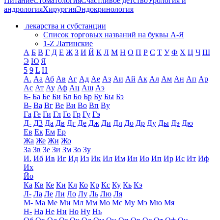
Питание
Стоматология
Счастливое детство
Урология и
андрология
Хирургия
Эндокринология
лекарства и субстанции
Список торговых названий на буквы А-Я
1-Z Латинские
А
Б
В
Г
Д
Е
Ж
З
И
Й
К
Л
М
Н
О
П
Р
С
Т
У
Ф
Х
Ц
Ч
Ш
Э
Ю
Я
5
9
L
H
А.
Аа
Аб
Ав
Аг
Ад
Ае
Аз
Аи
Ай
Ак
Ал
Ам
Ан
Ап
Ар
Ас
Ат
Ау
Аф
Ац
Аш
Аэ
Б-
Ба
Бе
Би
Бл
Бо
Бр
Бу
Бы
Бэ
В-
Ва
Вг
Ве
Ви
Во
Вп
Ву
Га
Ге
Ги
Гл
Го
Гр
Гу
Гэ
Д-
Д3
Да
Дв
Дг
Де
Дж
Ди
Дл
До
Др
Ду
Ды
Дэ
Дю
Ев
Ек
Ем
Ер
Жа
Же
Жи
Жо
За
Зв
Зе
Зи
Зм
Зо
Зу
И.
Иб
Ив
Иг
Ид
Из
Ик
Ил
Им
Ин
Ио
Ип
Ир
Ис
Ит
Иф
Их
Йо
Ка
Кв
Ке
Ки
Кл
Ко
Кр
Кс
Ку
Кь
Кэ
Л-
Ла
Ле
Ли
Ло
Лу
Ль
Лю
Ля
М-
Ма
Ме
Ми
Мл
Мм
Мо
Мс
Му
Мэ
Мю
Мя
Н-
На
Не
Ни
Но
Ну
Нь