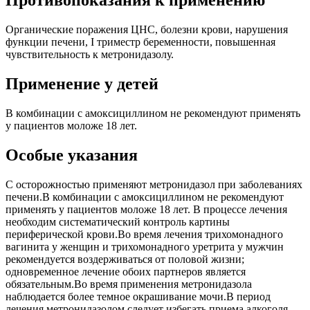
Противопоказания к применению
Органические поражения ЦНС, болезни крови, нарушения
функции печени, I триместр беременности, повышенная
чувствительность к метронидазолу.
Применение у детей
В комбинации с амоксициллином не рекомендуют применять
у пациентов моложе 18 лет.
Особые указания
С осторожностью применяют метронидазол при заболеваниях
печени.В комбинации с амоксициллином не рекомендуют
применять у пациентов моложе 18 лет. В процессе лечения
необходим систематический контроль картины
периферической крови.Во время лечения трихомонадного
вагинита у женщин и трихомонадного уретрита у мужчин
рекомендуется воздерживаться от половой жизни;
одновременное лечение обоих партнеров является
обязательным.Во время применения метронидазола
наблюдается более темное окрашивание мочи.В период
лечения метронидазолом следует избегать приема алкоголя,