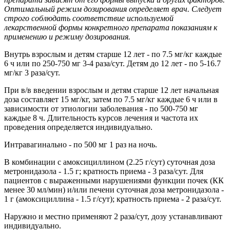
Оптимальный режим дозирования определяет врач. Следует
строго соблюдать соответствие используемой
лекарственной формы конкретного препарата показаниям к
применению и режиму дозирования.
Внутрь взрослым и детям старше 12 лет - по 7.5 мг/кг каждые
6 ч или по 250-750 мг 3-4 раза/сут. Детям до 12 лет - по 5-16.7
мг/кг 3 раза/сут.
При в/в введении взрослым и детям старше 12 лет начальная
доза составляет 15 мг/кг, затем по 7.5 мг/кг каждые 6 ч или в
зависимости от этиологии заболевания - по 500-750 мг
каждые 8 ч. Длительность курсов лечения и частота их
проведения определяется индивидуально.
Интравагинально - по 500 мг 1 раз на ночь.
В комбинации с амоксициллином (2.25 г/сут) суточная доза
метронидазола - 1.5 г; кратность приема - 3 раза/сут. Для
пациентов с выраженными нарушениями функции почек (КК
менее 30 мл/мин) и/или печени суточная доза метронидазола -
1 г (амоксициллина - 1.5 г/сут); кратность приема - 2 раза/сут.
Наружно и местно применяют 2 раза/сут, дозу устанавливают
индивидуально.