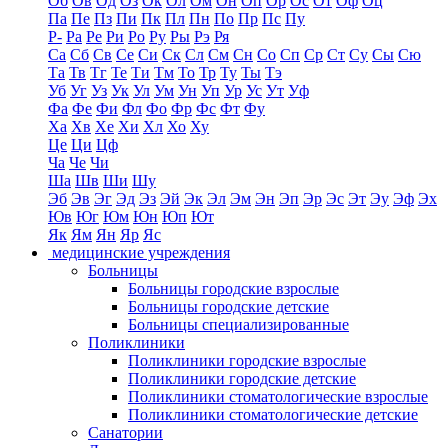
Об
Ов
Од
Оз
Ок
Ол
Ом
Он
Оп
Ор
Ос
От
Оф
Оц
Па
Пе
Пз
Пи
Пк
Пл
Пн
По
Пр
Пс
Пу
Р-
Ра
Ре
Ри
Ро
Ру
Ры
Рэ
Ря
Са
Сб
Св
Се
Си
Ск
Сл
См
Сн
Со
Сп
Ср
Ст
Су
Сы
Сю
Та
Тв
Тг
Те
Ти
Тм
То
Тр
Ту
Ты
Тэ
Уб
Уг
Уз
Ук
Ул
Ум
Ун
Уп
Ур
Ус
Ут
Уф
Фа
Фе
Фи
Фл
Фо
Фр
Фс
Фт
Фу
Ха
Хв
Хе
Хи
Хл
Хо
Ху
Це
Ци
Цф
Ча
Че
Чи
Ша
Шв
Ши
Шу
Эб
Эв
Эг
Эд
Эз
Эй
Эк
Эл
Эм
Эн
Эп
Эр
Эс
Эт
Эу
Эф
Эх
Юв
Юг
Юм
Юн
Юп
Ют
Як
Ям
Ян
Яр
Яс
медицинские учреждения
Больницы
Больницы городские взрослые
Больницы городские детские
Больницы специализированные
Поликлиники
Поликлиники городские взрослые
Поликлиники городские детские
Поликлиники стоматологические взрослые
Поликлиники стоматологические детские
Санатории