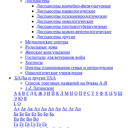
Диспансеры
Диспансеры врачебно-физкультурные
Диспансеры наркологические
Диспансеры психоневрологические
Диспансеры онкологические
Диспансеры противотуберкулезные
Диспансеры кожно-венерологические
Диспансеры другие
Медицинские центры
Родильные дома
Женские консультации
Госпитали для ветеранов войн
Хосписы
Центры планирования семьи и репродукции
Онкологические учреждения
БАДы и другие ТАА
Список торговых названий на буквы А-Я
1-Z Латинские
А
Б
В
Г
Д
Е
Ж
З
И
Й
К
Л
М
Н
О
П
Р
С
Т
У
Ф
Х
Ц
Ч
Ш
Э
Ю
Я
L
Q
Ад
Ае
Ак
Ал
Ан
Ап
Ар
Ас
Ат
Ац
Ба
Бе
Би
Бл
Бо
Бр
Бь
Ва
Ве
Ви
Во
Га
Ге
Ги
Гл
Го
Гр