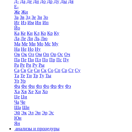
Д-
Да
Де
Ди
До
Др
Ду
Ды
Дя
Е-
Же
Жи
За
Зв
Зд
Зе
Зи
Зо
Иг
Из
Им
Ин
Ип
Йо
Ка
Ке
Ки
Кл
Ко
Кр
Ку
Ла
Ле
Ли
Ль
Лю
Ма
Ме
Ми
Мо
Мс
Му
На
Не
Но
Ну
Ов
Ок
Ол
Ом
Оп
Ор
Ос
Оч
Па
Пе
Пи
Пл
По
Пр
Пс
Пу
Ра
Ре
Ри
Ру
Ры
Са
Св
Се
Си
Ск
Со
Сп
Ср
Ст
Су
Та
Те
Ти
Тр
Ту
Ты
Ул
Ур
Фа
Фе
Фи
Фл
Фо
Фр
Фу
Фэ
Ха
Хв
Хе
Хи
Хо
Це
Ци
Ча
Че
Ша
Ши
Эй
Эк
Эл
Эн
Эр
Эс
Юн
Ян
анализы и процедуры