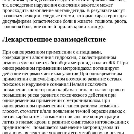
т.к. вследствие нарушения окисления алкоголя может
происходить накопление ацетальдегида. В результате могут
развиться реакции, сходные с теми, которые характерны для
дисульфирама (спастические боли в животе, тошнота, рвота,
головная боль, внезапный прилив крови к лицу).
Лекарственное взаимодействие
При одновременном применении с антацидами,
содержащими алюминия гидроксид, с колестирамином
немного уменьшается абсорбция метронидазола из ЖКТ.При
одновременном применении метронидазол потенцирует
действие непрямых антикоагулянтов.При одновременном
применении с дисульфирамом возможно развитие острых
психозов и нарушение сознания.Нельзя исключить
повышение концентрации карбамазепина в плазме крови и
повышение риска развития токсического действия при
одновременном применении с метронидазолом.При
одновременном применении с лансопразолом возможны
глоссит, стоматит и/или появление темной окраски языка; с
лития карбонатом - возможно повышение концентрации
лития в плазме крови и развитие симптомов интоксикации; с
преднизоном - повышается выведение метронидазола из
организма вследствие ускорения его метаболизма в печени