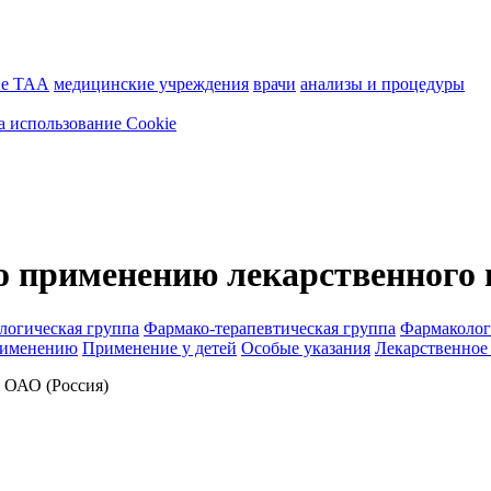
ие ТАА
медицинские учреждения
врачи
анализы и процедуры
а использование Cookie
о применению лекарственного 
логическая группа
Фармако-терапевтическая группа
Фармаколог
рименению
Применение у детей
Особые указания
Лекарственное
АО (Россия)