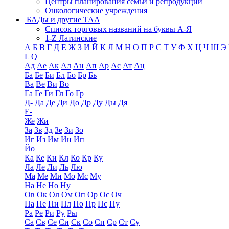
Центры планирования семьи и репродукции
Онкологические учреждения
БАДы и другие ТАА
Список торговых названий на буквы А-Я
1-Z Латинские
А
Б
В
Г
Д
Е
Ж
З
И
Й
К
Л
М
Н
О
П
Р
С
Т
У
Ф
Х
Ц
Ч
Ш
Э
L
Q
Ад
Ае
Ак
Ал
Ан
Ап
Ар
Ас
Ат
Ац
Ба
Бе
Би
Бл
Бо
Бр
Бь
Ва
Ве
Ви
Во
Га
Ге
Ги
Гл
Го
Гр
Д-
Да
Де
Ди
До
Др
Ду
Ды
Дя
Е-
Же
Жи
За
Зв
Зд
Зе
Зи
Зо
Иг
Из
Им
Ин
Ип
Йо
Ка
Ке
Ки
Кл
Ко
Кр
Ку
Ла
Ле
Ли
Ль
Лю
Ма
Ме
Ми
Мо
Мс
Му
На
Не
Но
Ну
Ов
Ок
Ол
Ом
Оп
Ор
Ос
Оч
Па
Пе
Пи
Пл
По
Пр
Пс
Пу
Ра
Ре
Ри
Ру
Ры
Са
Св
Се
Си
Ск
Со
Сп
Ср
Ст
Су