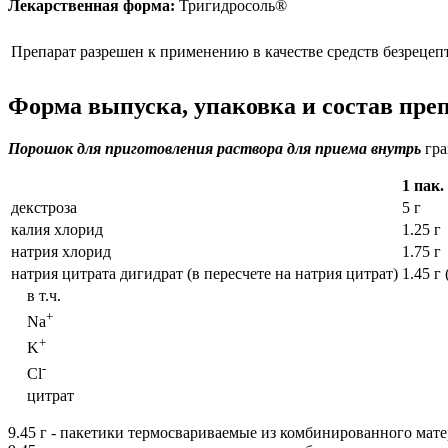
Лекарственная форма:
Тригидросоль®
Препарат разрешен к применению в качестве средств безрецеп
Форма выпуска, упаковка и состав пре
Порошок для приготовления раствора для приема внутрь
гра
1 пак.
декстроза
5 г
калия хлорид
1.25 г
натрия хлорид
1.75 г
натрия цитрата дигидрат (в пересчете на натрия цитрат)
1.45 г 
в т.ч.
+
Na
+
K
-
Cl
цитрат
9.45 г - пакетики термосвариваемые из комбинированного матер