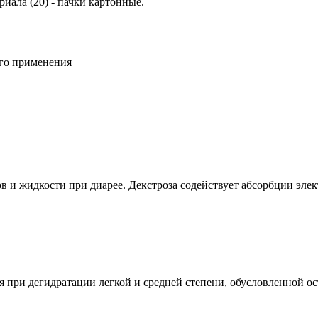
иала (20) - пачки картонные.
ого применения
в и жидкости при диарее. Декстроза содействует абсорбции элек
 при дегидратации легкой и средней степени, обусловленной ос