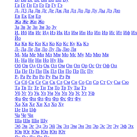
Га
Ге
Ги
Гл
Го
Гр
Гу
Гэ
Д-
Д3
Да
Дв
Дг
Де
Дж
Ди
Дл
До
Др
Ду
Ды
Дэ
Дю
Ев
Ек
Ем
Ер
Жа
Же
Жи
Жо
За
Зв
Зе
Зи
Зм
Зо
Зу
И.
Иб
Ив
Иг
Ид
Из
Ик
Ил
Им
Ин
Ио
Ип
Ир
Ис
Ит
Иф
И
Йо
Ка
Кв
Ке
Ки
Кл
Ко
Кр
Кс
Ку
Кь
Кэ
Л-
Ла
Ле
Ли
Ло
Лу
Ль
Лю
Ля
М-
Ма
Ме
Ми
Мл
Мм
Мо
Мс
Му
Мэ
Мю
Мя
Н-
На
Не
Ни
Но
Ну
Нь
Об
Ов
Од
Оз
Ок
Ол
Ом
Он
Оп
Ор
Ос
От
Оф
Оц
Па
Пе
Пз
Пи
Пк
Пл
Пн
По
Пр
Пс
Пу
Р-
Ра
Ре
Ри
Ро
Ру
Ры
Рэ
Ря
Са
Сб
Св
Се
Си
Ск
Сл
См
Сн
Со
Сп
Ср
Ст
Су
Сы
Сю
Та
Тв
Тг
Те
Ти
Тм
То
Тр
Ту
Ты
Тэ
Уб
Уг
Уз
Ук
Ул
Ум
Ун
Уп
Ур
Ус
Ут
Уф
Фа
Фе
Фи
Фл
Фо
Фр
Фс
Фт
Фу
Ха
Хв
Хе
Хи
Хл
Хо
Ху
Це
Ци
Цф
Ча
Че
Чи
Ша
Шв
Ши
Шу
Эб
Эв
Эг
Эд
Эз
Эй
Эк
Эл
Эм
Эн
Эп
Эр
Эс
Эт
Эу
Эф
Эх
Юв
Юг
Юм
Юн
Юп
Ют