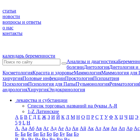
статьи
новости
вопросы и ответы
о нас
контакты
календарь беременности
Анализы и диагностика
Беременно
болезни
Диетология
Диетология и
Косметология
Красота и здоровье
Маммология
Маммология для 
хирургия
Половые инфекции
Проктология
Психиатрия
Психология
Психология для Папы
Пульмонология
Ревматология
андрология
Хирургия
Эндокринология
лекарства и субстанции
Список торговых названий на буквы А-Я
1-Z Латинские
А
Б
В
Г
Д
Е
Ж
З
И
Й
К
Л
М
Н
О
П
Р
С
Т
У
Ф
Х
Ц
Ч
Ш
Э
5
9
L
H
А.
Аа
Аб
Ав
Аг
Ад
Ае
Аз
Аи
Ай
Ак
Ал
Ам
Ан
Ап
Ар
Ас
Б-
Ба
Бе
Би
Бл
Бо
Бр
Бу
Бы
Бэ
В-
Ва
Вг
Ве
Ви
Во
Вп
Ву