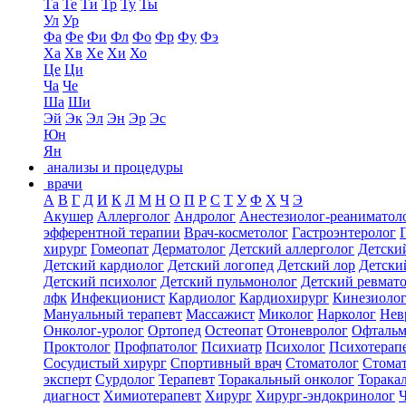
Та
Те
Ти
Тр
Ту
Ты
Ул
Ур
Фа
Фе
Фи
Фл
Фо
Фр
Фу
Фэ
Ха
Хв
Хе
Хи
Хо
Це
Ци
Ча
Че
Ша
Ши
Эй
Эк
Эл
Эн
Эр
Эс
Юн
Ян
анализы и процедуры
врачи
А
В
Г
Д
И
К
Л
М
Н
О
П
Р
С
Т
У
Ф
Х
Ч
Э
Акушер
Аллерголог
Андролог
Анестезиолог-реаниматол
эфферентной терапии
Врач-косметолог
Гастроэнтеролог
хирург
Гомеопат
Дерматолог
Детский аллерголог
Детски
Детский кардиолог
Детский логопед
Детский лор
Детски
Детский психолог
Детский пульмонолог
Детский ревмат
лфк
Инфекционист
Кардиолог
Кардиохирург
Кинезиоло
Мануальный терапевт
Массажист
Миколог
Нарколог
Нев
Онколог-уролог
Ортопед
Остеопат
Отоневролог
Офтальм
Проктолог
Профпатолог
Психиатр
Психолог
Психотерап
Сосудистый хирург
Спортивный врач
Стоматолог
Стомат
эксперт
Сурдолог
Терапевт
Торакальный онколог
Торака
диагност
Химиотерапевт
Хирург
Хирург-эндокринолог
Ч