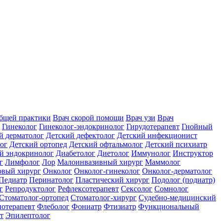
общей практики
Врач скорой помощи
Врач узи
Врач
Гинеколог
Гинеколог-эндокринолог
Гирудотерапевт
Гнойный
й дерматолог
Детский дефектолог
Детский инфекционист
ог
Детский ортопед
Детский офтальмолог
Детский психиатр
й эндокринолог
Диабетолог
Диетолог
Иммунолог
Инструктор
г
Лимфолог
Лор
Малоинвазивный хирург
Маммолог
вый хирург
Онколог
Онколог-гинеколог
Онколог-дерматолог
Педиатр
Перинатолог
Пластический хирург
Подолог (подиатр)
г
Репродуктолог
Рефлексотерапевт
Сексолог
Сомнолог
Стоматолог-ортопед
Стоматолог-хирург
Судебно-медицинский
отерапевт
Флеболог
Фониатр
Фтизиатр
Функциональный
т
Эпилептолог