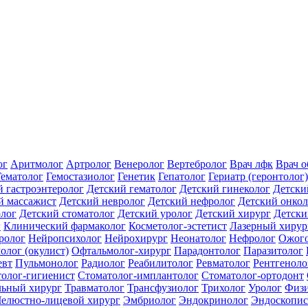
ог
Аритмолог
Артролог
Венеролог
Вертебролог
Врач лфк
Врач 
Гематолог
Гемостазиолог
Генетик
Гепатолог
Гериатр (геронтолог)
й гастроэнтеролог
Детский гематолог
Детский гинеколог
Детски
й массажист
Детский невролог
Детский нефролог
Детский онкол
олог
Детский стоматолог
Детский уролог
Детский хирург
Детски
г
Клинический фармаколог
Косметолог-эстетист
Лазерный хирур
ролог
Нейропсихолог
Нейрохирург
Неонатолог
Нефролог
Ожого
олог (окулист)
Офтальмолог-хирург
Парадонтолог
Паразитолог
евт
Пульмонолог
Радиолог
Реабилитолог
Ревматолог
Рентгеноло
олог-гигиенист
Стоматолог-имплантолог
Стоматолог-ортодонт
льный хирург
Травматолог
Трансфузиолог
Трихолог
Уролог
Физи
елюстно-лицевой хирург
Эмбриолог
Эндокринолог
Эндоскопис