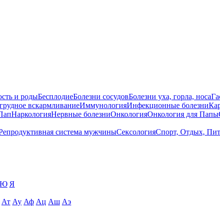
сть и роды
Бесплодие
Болезни сосудов
Болезни уха, горла, носа
Га
 грудное вскармливание
Иммунология
Инфекционные болезни
Ка
Пап
Наркология
Нервные болезни
Онкология
Онкология для Папы
Репродуктивная система мужчины
Сексология
Спорт, Отдых, Пи
Ю
Я
Ат
Ау
Аф
Ац
Аш
Аэ