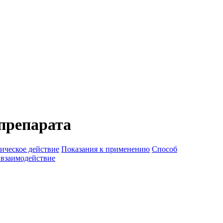
препарата
ическое действие
Показания к применению
Способ
 взаимодействие