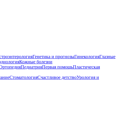
строэнтерология
Генетика и прогнозы
Гинекология
Глазные
рдиология
Кожные болезни
Ортопедия
Педиатрия
Первая помощь
Пластическая
тание
Стоматология
Счастливое детство
Урология и