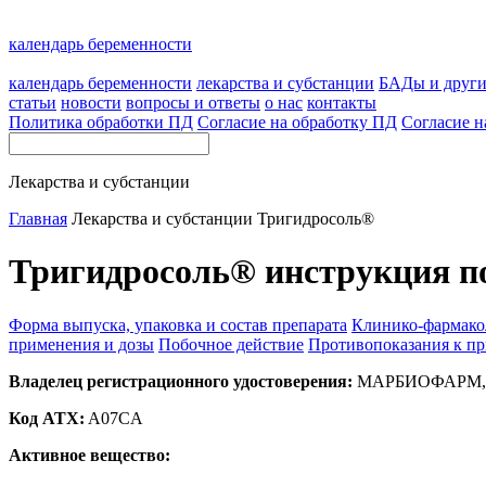
календарь беременности
календарь беременности
лекарства и субстанции
БАДы и друг
статьи
новости
вопросы и ответы
о нас
контакты
Политика обработки ПД
Согласие на обработку ПД
Согласие н
Лекарства и субстанции
Главная
Лекарства и субстанции
Тригидросоль®
Тригидросоль® инструкция п
Форма выпуска, упаковка и состав препарата
Клинико-фармако
применения и дозы
Побочное действие
Противопоказания к п
Владелец регистрационного удостоверения:
МАРБИОФАРМ, О
Код ATX:
A07CA
Активное вещество: