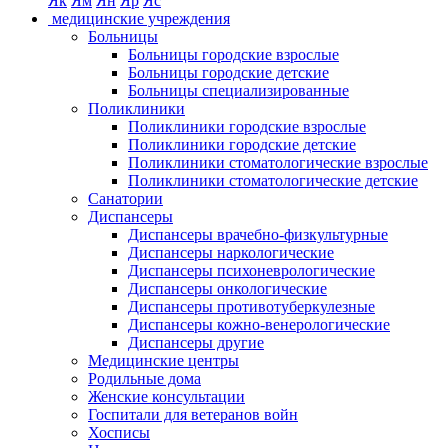
Як
Ям
Ян
Яр
Яс
медицинские учреждения
Больницы
Больницы городские взрослые
Больницы городские детские
Больницы специализированные
Поликлиники
Поликлиники городские взрослые
Поликлиники городские детские
Поликлиники стоматологические взрослые
Поликлиники стоматологические детские
Санатории
Диспансеры
Диспансеры врачебно-физкультурные
Диспансеры наркологические
Диспансеры психоневрологические
Диспансеры онкологические
Диспансеры противотуберкулезные
Диспансеры кожно-венерологические
Диспансеры другие
Медицинские центры
Родильные дома
Женские консультации
Госпитали для ветеранов войн
Хосписы