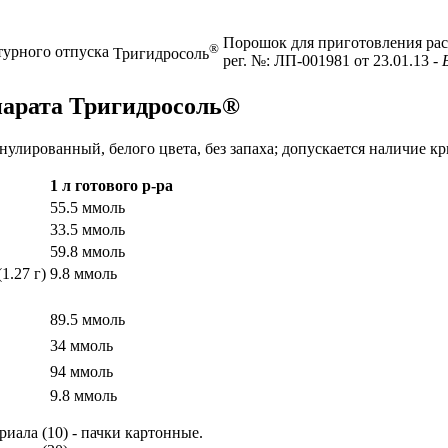
Порошок для приготовления рас
®
турного отпуска
Тригидросоль
рег. №: ЛП-001981 от 23.01.13
- 
парата Тригидросоль®
нулированный, белого цвета, без запаха; допускается наличие к
1 л готового р-ра
55.5 ммоль
33.5 ммоль
59.8 ммоль
(1.27 г)
9.8 ммоль
89.5 ммоль
34 ммоль
94 ммоль
9.8 ммоль
иала (10) - пачки картонные.