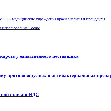
ие ТАА
медицинские учреждения
врачи
анализы и процедуры
а использование Cookie
екарств у единственного поставщика
упку противовирусных и антибактериальных препа
отной ставкой НДС