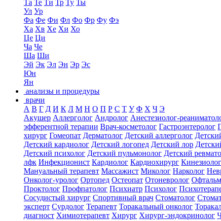
Та
Те
Ти
Тр
Ту
Ты
Ул
Ур
Фа
Фе
Фи
Фл
Фо
Фр
Фу
Фэ
Ха
Хв
Хе
Хи
Хо
Це
Ци
Ча
Че
Ша
Ши
Эй
Эк
Эл
Эн
Эр
Эс
Юн
Ян
анализы и процедуры
врачи
А
В
Г
Д
И
К
Л
М
Н
О
П
Р
С
Т
У
Ф
Х
Ч
Э
Акушер
Аллерголог
Андролог
Анестезиолог-реаниматол
эфферентной терапии
Врач-косметолог
Гастроэнтеролог
хирург
Гомеопат
Дерматолог
Детский аллерголог
Детски
Детский кардиолог
Детский логопед
Детский лор
Детски
Детский психолог
Детский пульмонолог
Детский ревмат
лфк
Инфекционист
Кардиолог
Кардиохирург
Кинезиоло
Мануальный терапевт
Массажист
Миколог
Нарколог
Нев
Онколог-уролог
Ортопед
Остеопат
Отоневролог
Офтальм
Проктолог
Профпатолог
Психиатр
Психолог
Психотерап
Сосудистый хирург
Спортивный врач
Стоматолог
Стомат
эксперт
Сурдолог
Терапевт
Торакальный онколог
Торака
диагност
Химиотерапевт
Хирург
Хирург-эндокринолог
Ч