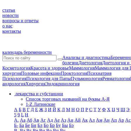
статьи
новости
вопросы и ответы
о нас
контакты
календарь беременности
Анализы и диагностика
Беременно
болезни
Диетология
Диетология и
Косметология
Красота и здоровье
Маммология
Маммология для 
хирургия
Половые инфекции
Проктология
Психиатрия
Психология
Психология для Папы
Пульмонология
Ревматология
андрология
Хирургия
Эндокринология
лекарства и субстанции
Список торговых названий на буквы А-Я
1-Z Латинские
А
Б
В
Г
Д
Е
Ж
З
И
Й
К
Л
М
Н
О
П
Р
С
Т
У
Ф
Х
Ц
Ч
Ш
Э
5
9
L
H
А.
Аа
Аб
Ав
Аг
Ад
Ае
Аз
Аи
Ай
Ак
Ал
Ам
Ан
Ап
Ар
Ас
Б-
Ба
Бе
Би
Бл
Бо
Бр
Бу
Бы
Бэ
В-
Ва
Вг
Ве
Ви
Во
Вп
Ву