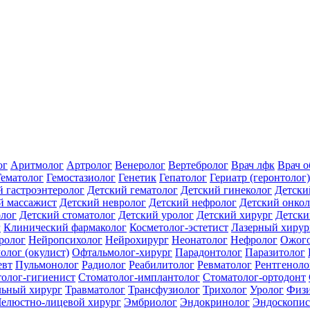
ог
Аритмолог
Артролог
Венеролог
Вертебролог
Врач лфк
Врач 
Гематолог
Гемостазиолог
Генетик
Гепатолог
Гериатр (геронтолог)
й гастроэнтеролог
Детский гематолог
Детский гинеколог
Детски
й массажист
Детский невролог
Детский нефролог
Детский онкол
олог
Детский стоматолог
Детский уролог
Детский хирург
Детски
г
Клинический фармаколог
Косметолог-эстетист
Лазерный хирур
ролог
Нейропсихолог
Нейрохирург
Неонатолог
Нефролог
Ожого
олог (окулист)
Офтальмолог-хирург
Парадонтолог
Паразитолог
евт
Пульмонолог
Радиолог
Реабилитолог
Ревматолог
Рентгеноло
олог-гигиенист
Стоматолог-имплантолог
Стоматолог-ортодонт
льный хирург
Травматолог
Трансфузиолог
Трихолог
Уролог
Физи
елюстно-лицевой хирург
Эмбриолог
Эндокринолог
Эндоскопис