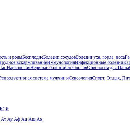
сть и роды
Бесплодие
Болезни сосудов
Болезни уха, горла, носа
Га
 грудное вскармливание
Иммунология
Инфекционные болезни
Ка
Пап
Наркология
Нервные болезни
Онкология
Онкология для Папы
Репродуктивная система мужчины
Сексология
Спорт, Отдых, Пи
Ю
Я
Ат
Ау
Аф
Ац
Аш
Аэ