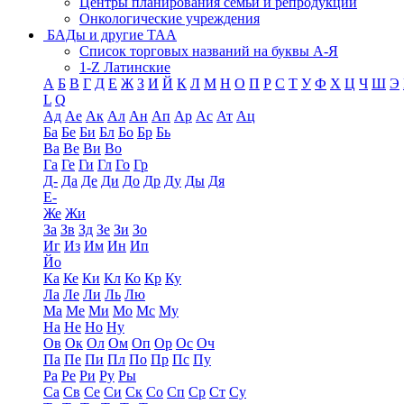
Центры планирования семьи и репродукции
Онкологические учреждения
БАДы и другие ТАА
Список торговых названий на буквы А-Я
1-Z Латинские
А
Б
В
Г
Д
Е
Ж
З
И
Й
К
Л
М
Н
О
П
Р
С
Т
У
Ф
Х
Ц
Ч
Ш
Э
L
Q
Ад
Ае
Ак
Ал
Ан
Ап
Ар
Ас
Ат
Ац
Ба
Бе
Би
Бл
Бо
Бр
Бь
Ва
Ве
Ви
Во
Га
Ге
Ги
Гл
Го
Гр
Д-
Да
Де
Ди
До
Др
Ду
Ды
Дя
Е-
Же
Жи
За
Зв
Зд
Зе
Зи
Зо
Иг
Из
Им
Ин
Ип
Йо
Ка
Ке
Ки
Кл
Ко
Кр
Ку
Ла
Ле
Ли
Ль
Лю
Ма
Ме
Ми
Мо
Мс
Му
На
Не
Но
Ну
Ов
Ок
Ол
Ом
Оп
Ор
Ос
Оч
Па
Пе
Пи
Пл
По
Пр
Пс
Пу
Ра
Ре
Ри
Ру
Ры
Са
Св
Се
Си
Ск
Со
Сп
Ср
Ст
Су