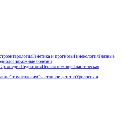
строэнтерология
Генетика и прогнозы
Гинекология
Глазные
рдиология
Кожные болезни
Ортопедия
Педиатрия
Первая помощь
Пластическая
тание
Стоматология
Счастливое детство
Урология и