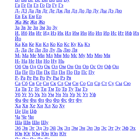
Га
Ге
Ги
Гл
Го
Гр
Гу
Гэ
Д-
Д3
Да
Дв
Дг
Де
Дж
Ди
Дл
До
Др
Ду
Ды
Дэ
Дю
Ев
Ек
Ем
Ер
Жа
Же
Жи
Жо
За
Зв
Зе
Зи
Зм
Зо
Зу
И.
Иб
Ив
Иг
Ид
Из
Ик
Ил
Им
Ин
Ио
Ип
Ир
Ис
Ит
Иф
И
Йо
Ка
Кв
Ке
Ки
Кл
Ко
Кр
Кс
Ку
Кь
Кэ
Л-
Ла
Ле
Ли
Ло
Лу
Ль
Лю
Ля
М-
Ма
Ме
Ми
Мл
Мм
Мо
Мс
Му
Мэ
Мю
Мя
Н-
На
Не
Ни
Но
Ну
Нь
Об
Ов
Од
Оз
Ок
Ол
Ом
Он
Оп
Ор
Ос
От
Оф
Оц
Па
Пе
Пз
Пи
Пк
Пл
Пн
По
Пр
Пс
Пу
Р-
Ра
Ре
Ри
Ро
Ру
Ры
Рэ
Ря
Са
Сб
Св
Се
Си
Ск
Сл
См
Сн
Со
Сп
Ср
Ст
Су
Сы
Сю
Та
Тв
Тг
Те
Ти
Тм
То
Тр
Ту
Ты
Тэ
Уб
Уг
Уз
Ук
Ул
Ум
Ун
Уп
Ур
Ус
Ут
Уф
Фа
Фе
Фи
Фл
Фо
Фр
Фс
Фт
Фу
Ха
Хв
Хе
Хи
Хл
Хо
Ху
Це
Ци
Цф
Ча
Че
Чи
Ша
Шв
Ши
Шу
Эб
Эв
Эг
Эд
Эз
Эй
Эк
Эл
Эм
Эн
Эп
Эр
Эс
Эт
Эу
Эф
Эх
Юв
Юг
Юм
Юн
Юп
Ют