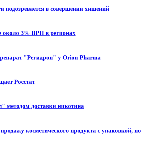
и подозревается в совершении хищений
е около 3% ВРП в регионах
репарат "Регидрон" у Orion Pharma
бщает Росстат
м" методом доставки никотина
родажу косметического продукта с упаковкой, по