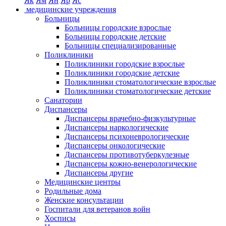
Як
Ям
Ян
Яр
Яс
медицинские учреждения
Больницы
Больницы городские взрослые
Больницы городские детские
Больницы специализированные
Поликлиники
Поликлиники городские взрослые
Поликлиники городские детские
Поликлиники стоматологические взрослые
Поликлиники стоматологические детские
Санатории
Диспансеры
Диспансеры врачебно-физкультурные
Диспансеры наркологические
Диспансеры психоневрологические
Диспансеры онкологические
Диспансеры противотуберкулезные
Диспансеры кожно-венерологические
Диспансеры другие
Медицинские центры
Родильные дома
Женские консультации
Госпитали для ветеранов войн
Хосписы