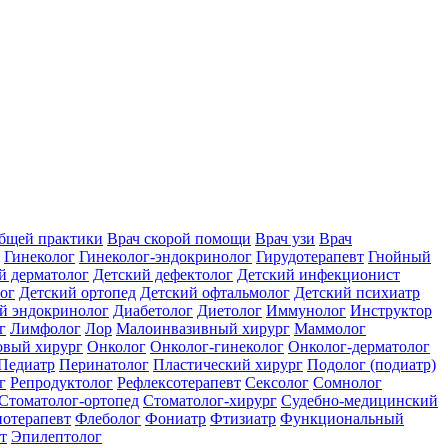
общей практики
Врач скорой помощи
Врач узи
Врач
Гинеколог
Гинеколог-эндокринолог
Гирудотерапевт
Гнойный
й дерматолог
Детский дефектолог
Детский инфекционист
ог
Детский ортопед
Детский офтальмолог
Детский психиатр
й эндокринолог
Диабетолог
Диетолог
Иммунолог
Инструктор
г
Лимфолог
Лор
Малоинвазивный хирург
Маммолог
вый хирург
Онколог
Онколог-гинеколог
Онколог-дерматолог
Педиатр
Перинатолог
Пластический хирург
Подолог (подиатр)
г
Репродуктолог
Рефлексотерапевт
Сексолог
Сомнолог
Стоматолог-ортопед
Стоматолог-хирург
Судебно-медицинский
отерапевт
Флеболог
Фониатр
Фтизиатр
Функциональный
т
Эпилептолог