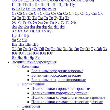
Об
Ов
Од
Оз
Ок
Ол
Ом
Он
Оп
Ор
Ос
От
Оф
Оц
Па
Пе
Пз
Пи
Пк
Пл
Пн
По
Пр
Пс
Пу
Р-
Ра
Ре
Ри
Ро
Ру
Ры
Рэ
Ря
Са
Сб
Св
Се
Си
Ск
Сл
См
Сн
Со
Сп
Ср
Ст
Су
Сы
Сю
Та
Тв
Тг
Те
Ти
Тм
То
Тр
Ту
Ты
Тэ
Уб
Уг
Уз
Ук
Ул
Ум
Ун
Уп
Ур
Ус
Ут
Уф
Фа
Фе
Фи
Фл
Фо
Фр
Фс
Фт
Фу
Ха
Хв
Хе
Хи
Хл
Хо
Ху
Це
Ци
Цф
Ча
Че
Чи
Ша
Шв
Ши
Шу
Эб
Эв
Эг
Эд
Эз
Эй
Эк
Эл
Эм
Эн
Эп
Эр
Эс
Эт
Эу
Эф
Эх
Юв
Юг
Юм
Юн
Юп
Ют
Як
Ям
Ян
Яр
Яс
медицинские учреждения
Больницы
Больницы городские взрослые
Больницы городские детские
Больницы специализированные
Поликлиники
Поликлиники городские взрослые
Поликлиники городские детские
Поликлиники стоматологические взрослые
Поликлиники стоматологические детские
Санатории