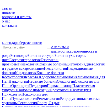
статьи
новости
вопросы и ответы
о нас
контакты
календарь беременности
Анализы и
диагностика
Беременность и
роды
Бесплодие
Болезни сосудов
Болезни уха, горла,
носа
Гастроэнтерология
Генетика и
прогнозы
Гинекология
Глазные болезни
Диетология
Диетология
и грудное вскармливание
Иммунология
Инфекционные
болезни
Кардиология
Кожные болезни
Косметология
Красота и здоровье
Маммология
Маммология для
Пап
Наркология
Нервные болезни
Онкология
Онкология для
Папы
Ортопедия
Педиатрия
Первая помощь
Пластическая
хирургия
Половые инфекции
Проктология
Психиатрия
Психология
Психология для
Папы
Пульмонология
Ревматология
Репродуктивная система
мужчины
Сексология
Спорт, Отдых,