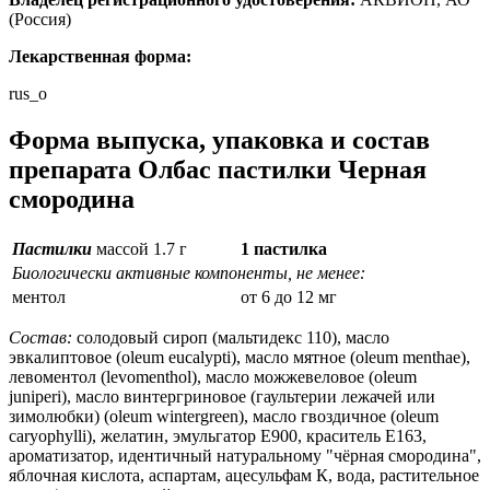
(Россия)
Лекарственная форма:
rus_o
Форма выпуска, упаковка и состав
препарата Олбас пастилки Черная
смородина
Пастилки
массой 1.7 г
1 пастилка
Биологически активные компоненты, не менее:
ментол
от 6 до 12 мг
Состав:
солодовый сироп (мальтидекс 110), масло
эвкалиптовое (oleum eucalypti), масло мятное (oleum menthae),
левоментол (levomenthol), масло можжевеловое (oleum
juniperi), масло винтергриновое (гаультерии лежачей или
зимолюбки) (oleum wintergreen), масло гвоздичное (oleum
caryophylli), желатин, эмульгатор Е900, краситель Е163,
ароматизатор, идентичный натуральному "чёрная смородина",
яблочная кислота, аспартам, ацесульфам К, вода, растительное