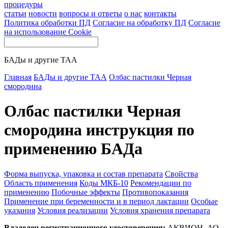
процедуры
статьи
новости
вопросы и ответы
о нас
контакты
Политика обработки ПД
Согласие на обработку ПД
Согласие
на использование Cookie
БАДы и другие ТАА
Главная
БАДы и другие ТАА
Олбас пастилки Черная
смородина
Олбас пастилки Черная
смородина инструкция по
применению БАДа
Форма выпуска, упаковка и состав препарата
Свойства
Область применения
Коды МКБ-10
Рекомендации по
применению
Побочные эффекты
Противопоказания
Применение при беременности и в период лактации
Особые
указания
Условия реализации
Условия хранения препарата
Владелец регистрационного удостоверения:
АКВИОН, АО