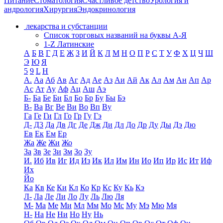
Питание
Стоматология
Счастливое детство
Урология и
андрология
Хирургия
Эндокринология
лекарства и субстанции
Список торговых названий на буквы А-Я
1-Z Латинские
А
Б
В
Г
Д
Е
Ж
З
И
Й
К
Л
М
Н
О
П
Р
С
Т
У
Ф
Х
Ц
Ч
Ш
Э
Ю
Я
5
9
L
H
А.
Аа
Аб
Ав
Аг
Ад
Ае
Аз
Аи
Ай
Ак
Ал
Ам
Ан
Ап
Ар
Ас
Ат
Ау
Аф
Ац
Аш
Аэ
Б-
Ба
Бе
Би
Бл
Бо
Бр
Бу
Бы
Бэ
В-
Ва
Вг
Ве
Ви
Во
Вп
Ву
Га
Ге
Ги
Гл
Го
Гр
Гу
Гэ
Д-
Д3
Да
Дв
Дг
Де
Дж
Ди
Дл
До
Др
Ду
Ды
Дэ
Дю
Ев
Ек
Ем
Ер
Жа
Же
Жи
Жо
За
Зв
Зе
Зи
Зм
Зо
Зу
И.
Иб
Ив
Иг
Ид
Из
Ик
Ил
Им
Ин
Ио
Ип
Ир
Ис
Ит
Иф
Их
Йо
Ка
Кв
Ке
Ки
Кл
Ко
Кр
Кс
Ку
Кь
Кэ
Л-
Ла
Ле
Ли
Ло
Лу
Ль
Лю
Ля
М-
Ма
Ме
Ми
Мл
Мм
Мо
Мс
Му
Мэ
Мю
Мя
Н-
На
Не
Ни
Но
Ну
Нь