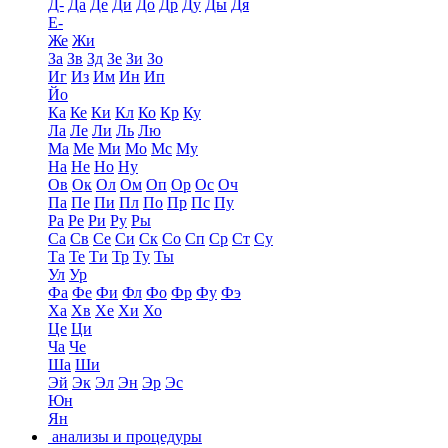
Д-
Да
Де
Ди
До
Др
Ду
Ды
Дя
Е-
Же
Жи
За
Зв
Зд
Зе
Зи
Зо
Иг
Из
Им
Ин
Ип
Йо
Ка
Ке
Ки
Кл
Ко
Кр
Ку
Ла
Ле
Ли
Ль
Лю
Ма
Ме
Ми
Мо
Мс
Му
На
Не
Но
Ну
Ов
Ок
Ол
Ом
Оп
Ор
Ос
Оч
Па
Пе
Пи
Пл
По
Пр
Пс
Пу
Ра
Ре
Ри
Ру
Ры
Са
Св
Се
Си
Ск
Со
Сп
Ср
Ст
Су
Та
Те
Ти
Тр
Ту
Ты
Ул
Ур
Фа
Фе
Фи
Фл
Фо
Фр
Фу
Фэ
Ха
Хв
Хе
Хи
Хо
Це
Ци
Ча
Че
Ша
Ши
Эй
Эк
Эл
Эн
Эр
Эс
Юн
Ян
анализы и процедуры