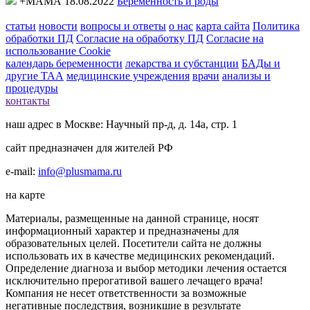
+МАМА 18.08.2022
Беременность и роды
статьи
новости
вопросы и ответы
о нас
карта сайта
Политика
обработки ПД
Согласие на обработку ПД
Согласие на
использование Cookie
календарь беременности
лекарства и субстанции
БАДы и
другие ТАА
медицинские учреждения
врачи
анализы и
процедуры
контакты
наш адрес в Москве: Научный пр-д, д. 14а, стр. 1
сайт предназначен для жителей РФ
e-mail:
info@plusmama.ru
на карте
Материалы, размещенные на данной странице, носят
информационный характер и предназначены для
образовательных целей. Посетители сайта не должны
использовать их в качестве медицинских рекомендаций.
Определение диагноза и выбор методики лечения остается
исключительно прерогативой вашего лечащего врача!
Компания не несет ответственности за возможные
негативные последствия, возникшие в результате