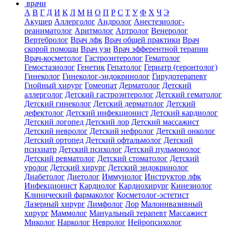
врачи
А
В
Г
Д
И
К
Л
М
Н
О
П
Р
С
Т
У
Ф
Х
Ч
Э
Акушер
Аллерголог
Андролог
Анестезиолог-
реаниматолог
Аритмолог
Артролог
Венеролог
Вертебролог
Врач лфк
Врач общей практики
Врач
скорой помощи
Врач узи
Врач эфферентной терапии
Врач-косметолог
Гастроэнтеролог
Гематолог
Гемостазиолог
Генетик
Гепатолог
Гериатр (геронтолог)
Гинеколог
Гинеколог-эндокринолог
Гирудотерапевт
Гнойный хирург
Гомеопат
Дерматолог
Детский
аллерголог
Детский гастроэнтеролог
Детский гематолог
Детский гинеколог
Детский дерматолог
Детский
дефектолог
Детский инфекционист
Детский кардиолог
Детский логопед
Детский лор
Детский массажист
Детский невролог
Детский нефролог
Детский онколог
Детский ортопед
Детский офтальмолог
Детский
психиатр
Детский психолог
Детский пульмонолог
Детский ревматолог
Детский стоматолог
Детский
уролог
Детский хирург
Детский эндокринолог
Диабетолог
Диетолог
Иммунолог
Инструктор лфк
Инфекционист
Кардиолог
Кардиохирург
Кинезиолог
Клинический фармаколог
Косметолог-эстетист
Лазерный хирург
Лимфолог
Лор
Малоинвазивный
хирург
Маммолог
Мануальный терапевт
Массажист
Миколог
Нарколог
Невролог
Нейропсихолог