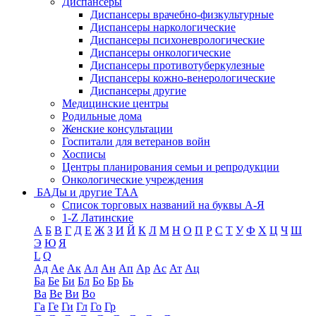
Диспансеры
Диспансеры врачебно-физкультурные
Диспансеры наркологические
Диспансеры психоневрологические
Диспансеры онкологические
Диспансеры противотуберкулезные
Диспансеры кожно-венерологические
Диспансеры другие
Медицинские центры
Родильные дома
Женские консультации
Госпитали для ветеранов войн
Хосписы
Центры планирования семьи и репродукции
Онкологические учреждения
БАДы и другие ТАА
Список торговых названий на буквы А-Я
1-Z Латинские
А
Б
В
Г
Д
Е
Ж
З
И
Й
К
Л
М
Н
О
П
Р
С
Т
У
Ф
Х
Ц
Ч
Ш
Э
Ю
Я
L
Q
Ад
Ае
Ак
Ал
Ан
Ап
Ар
Ас
Ат
Ац
Ба
Бе
Би
Бл
Бо
Бр
Бь
Ва
Ве
Ви
Во
Га
Ге
Ги
Гл
Го
Гр