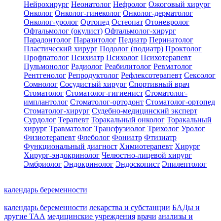
Нейрохирург
Неонатолог
Нефролог
Ожоговый хирург
Онколог
Онколог-гинеколог
Онколог-дерматолог
Онколог-уролог
Ортопед
Остеопат
Отоневролог
Офтальмолог (окулист)
Офтальмолог-хирург
Парадонтолог
Паразитолог
Педиатр
Перинатолог
Пластический хирург
Подолог (подиатр)
Проктолог
Профпатолог
Психиатр
Психолог
Психотерапевт
Пульмонолог
Радиолог
Реабилитолог
Ревматолог
Рентгенолог
Репродуктолог
Рефлексотерапевт
Сексолог
Сомнолог
Сосудистый хирург
Спортивный врач
Стоматолог
Стоматолог-гигиенист
Стоматолог-
имплантолог
Стоматолог-ортодонт
Стоматолог-ортопед
Стоматолог-хирург
Судебно-медицинский эксперт
Сурдолог
Терапевт
Торакальный онколог
Торакальный
хирург
Травматолог
Трансфузиолог
Трихолог
Уролог
Физиотерапевт
Флеболог
Фониатр
Фтизиатр
Функциональный диагност
Химиотерапевт
Хирург
Хирург-эндокринолог
Челюстно-лицевой хирург
Эмбриолог
Эндокринолог
Эндоскопист
Эпилептолог
календарь беременности
календарь беременности
лекарства и субстанции
БАДы и
другие ТАА
медицинские учреждения
врачи
анализы и