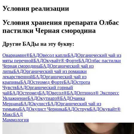
Условия реализации
Условия хранения препарата Олбас
пастилки Черная смородина
Другие БАДы на эту букву:
Овариамин®
БАД
Овесол капли
БАД
Органический чай из
мяты перечной
БАД
Окувайт® Форте
БАД
Олбас пастилки
Черная смородина
БАД
Органический чай из
липы
БАД
Органический чай из ромашки
лекарственной
БАД
Органический чай из
крапивы
БАД
Остеомед Форте
БАД
Острота
Чувств
БАД
Органический горный
чай
БАД
Остеомед
БАД
Овесол®
БАД
Оптинол® Экспресс
Увлажнение
БАД
Окутиарз®
БАД
Очанка
Мерцана
БАД
Окулист
БАД
Органический чай из
тимьяна
БАД
Окулист Черника
БАД
Острум
БАД
Окувайт®
Макс
БАД
Маммология