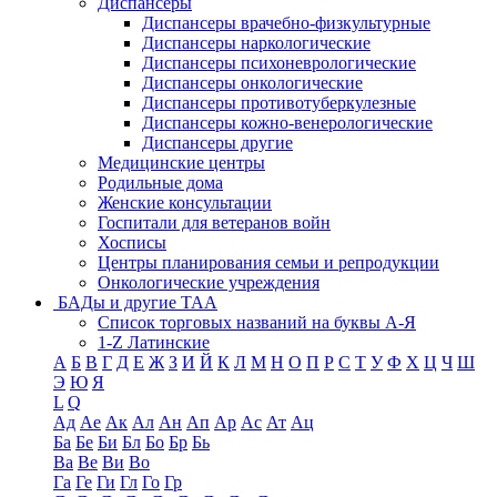
Диспансеры
Диспансеры врачебно-физкультурные
Диспансеры наркологические
Диспансеры психоневрологические
Диспансеры онкологические
Диспансеры противотуберкулезные
Диспансеры кожно-венерологические
Диспансеры другие
Медицинские центры
Родильные дома
Женские консультации
Госпитали для ветеранов войн
Хосписы
Центры планирования семьи и репродукции
Онкологические учреждения
БАДы и другие ТАА
Список торговых названий на буквы А-Я
1-Z Латинские
А
Б
В
Г
Д
Е
Ж
З
И
Й
К
Л
М
Н
О
П
Р
С
Т
У
Ф
Х
Ц
Ч
Ш
Э
Ю
Я
L
Q
Ад
Ае
Ак
Ал
Ан
Ап
Ар
Ас
Ат
Ац
Ба
Бе
Би
Бл
Бо
Бр
Бь
Ва
Ве
Ви
Во
Га
Ге
Ги
Гл
Го
Гр