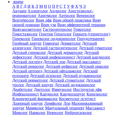
врачи
А
В
Г
Д
И
К
Л
М
Н
О
П
Р
С
Т
У
Ф
Х
Ч
Э
Акушер
Аллерголог
Андролог
Анестезиолог-
реаниматолог
Аритмолог
Артролог
Венеролог
Вертебролог
Врач лфк
Врач общей практики
Врач
скорой помощи
Врач узи
Врач эфферентной терапии
Врач-косметолог
Гастроэнтеролог
Гематолог
Гемостазиолог
Генетик
Гепатолог
Гериатр (геронтолог)
Гинеколог
Гинеколог-эндокринолог
Гирудотерапевт
Гнойный хирург
Гомеопат
Дерматолог
Детский
аллерголог
Детский гастроэнтеролог
Детский гематолог
Детский гинеколог
Детский дерматолог
Детский
дефектолог
Детский инфекционист
Детский кардиолог
Детский логопед
Детский лор
Детский массажист
Детский невролог
Детский нефролог
Детский онколог
Детский ортопед
Детский офтальмолог
Детский
психиатр
Детский психолог
Детский пульмонолог
Детский ревматолог
Детский стоматолог
Детский
уролог
Детский хирург
Детский эндокринолог
Диабетолог
Диетолог
Иммунолог
Инструктор лфк
Инфекционист
Кардиолог
Кардиохирург
Кинезиолог
Клинический фармаколог
Косметолог-эстетист
Лазерный хирург
Лимфолог
Лор
Малоинвазивный
хирург
Маммолог
Мануальный терапевт
Массажист
Миколог
Нарколог
Невролог
Нейропсихолог