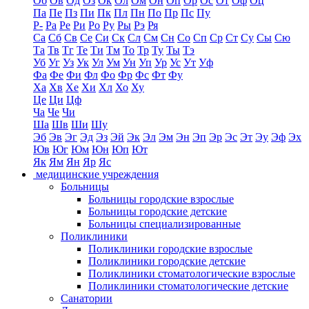
Об
Ов
Од
Оз
Ок
Ол
Ом
Он
Оп
Ор
Ос
От
Оф
Оц
Па
Пе
Пз
Пи
Пк
Пл
Пн
По
Пр
Пс
Пу
Р-
Ра
Ре
Ри
Ро
Ру
Ры
Рэ
Ря
Са
Сб
Св
Се
Си
Ск
Сл
См
Сн
Со
Сп
Ср
Ст
Су
Сы
Сю
Та
Тв
Тг
Те
Ти
Тм
То
Тр
Ту
Ты
Тэ
Уб
Уг
Уз
Ук
Ул
Ум
Ун
Уп
Ур
Ус
Ут
Уф
Фа
Фе
Фи
Фл
Фо
Фр
Фс
Фт
Фу
Ха
Хв
Хе
Хи
Хл
Хо
Ху
Це
Ци
Цф
Ча
Че
Чи
Ша
Шв
Ши
Шу
Эб
Эв
Эг
Эд
Эз
Эй
Эк
Эл
Эм
Эн
Эп
Эр
Эс
Эт
Эу
Эф
Эх
Юв
Юг
Юм
Юн
Юп
Ют
Як
Ям
Ян
Яр
Яс
медицинские учреждения
Больницы
Больницы городские взрослые
Больницы городские детские
Больницы специализированные
Поликлиники
Поликлиники городские взрослые
Поликлиники городские детские
Поликлиники стоматологические взрослые
Поликлиники стоматологические детские
Санатории