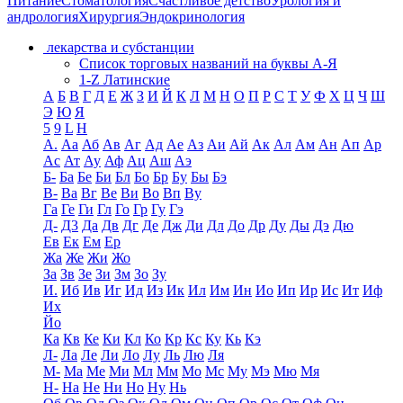
Питание
Стоматология
Счастливое детство
Урология и
андрология
Хирургия
Эндокринология
лекарства и субстанции
Список торговых названий на буквы А-Я
1-Z Латинские
А
Б
В
Г
Д
Е
Ж
З
И
Й
К
Л
М
Н
О
П
Р
С
Т
У
Ф
Х
Ц
Ч
Ш
Э
Ю
Я
5
9
L
H
А.
Аа
Аб
Ав
Аг
Ад
Ае
Аз
Аи
Ай
Ак
Ал
Ам
Ан
Ап
Ар
Ас
Ат
Ау
Аф
Ац
Аш
Аэ
Б-
Ба
Бе
Би
Бл
Бо
Бр
Бу
Бы
Бэ
В-
Ва
Вг
Ве
Ви
Во
Вп
Ву
Га
Ге
Ги
Гл
Го
Гр
Гу
Гэ
Д-
Д3
Да
Дв
Дг
Де
Дж
Ди
Дл
До
Др
Ду
Ды
Дэ
Дю
Ев
Ек
Ем
Ер
Жа
Же
Жи
Жо
За
Зв
Зе
Зи
Зм
Зо
Зу
И.
Иб
Ив
Иг
Ид
Из
Ик
Ил
Им
Ин
Ио
Ип
Ир
Ис
Ит
Иф
Их
Йо
Ка
Кв
Ке
Ки
Кл
Ко
Кр
Кс
Ку
Кь
Кэ
Л-
Ла
Ле
Ли
Ло
Лу
Ль
Лю
Ля
М-
Ма
Ме
Ми
Мл
Мм
Мо
Мс
Му
Мэ
Мю
Мя
Н-
На
Не
Ни
Но
Ну
Нь