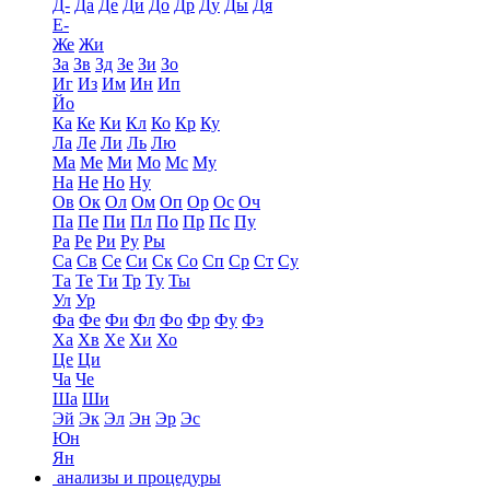
Д-
Да
Де
Ди
До
Др
Ду
Ды
Дя
Е-
Же
Жи
За
Зв
Зд
Зе
Зи
Зо
Иг
Из
Им
Ин
Ип
Йо
Ка
Ке
Ки
Кл
Ко
Кр
Ку
Ла
Ле
Ли
Ль
Лю
Ма
Ме
Ми
Мо
Мс
Му
На
Не
Но
Ну
Ов
Ок
Ол
Ом
Оп
Ор
Ос
Оч
Па
Пе
Пи
Пл
По
Пр
Пс
Пу
Ра
Ре
Ри
Ру
Ры
Са
Св
Се
Си
Ск
Со
Сп
Ср
Ст
Су
Та
Те
Ти
Тр
Ту
Ты
Ул
Ур
Фа
Фе
Фи
Фл
Фо
Фр
Фу
Фэ
Ха
Хв
Хе
Хи
Хо
Це
Ци
Ча
Че
Ша
Ши
Эй
Эк
Эл
Эн
Эр
Эс
Юн
Ян
анализы и процедуры