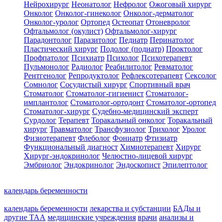
Нейрохирург
Неонатолог
Нефролог
Ожоговый хирург
Онколог
Онколог-гинеколог
Онколог-дерматолог
Онколог-уролог
Ортопед
Остеопат
Отоневролог
Офтальмолог (окулист)
Офтальмолог-хирург
Парадонтолог
Паразитолог
Педиатр
Перинатолог
Пластический хирург
Подолог (подиатр)
Проктолог
Профпатолог
Психиатр
Психолог
Психотерапевт
Пульмонолог
Радиолог
Реабилитолог
Ревматолог
Рентгенолог
Репродуктолог
Рефлексотерапевт
Сексолог
Сомнолог
Сосудистый хирург
Спортивный врач
Стоматолог
Стоматолог-гигиенист
Стоматолог-
имплантолог
Стоматолог-ортодонт
Стоматолог-ортопед
Стоматолог-хирург
Судебно-медицинский эксперт
Сурдолог
Терапевт
Торакальный онколог
Торакальный
хирург
Травматолог
Трансфузиолог
Трихолог
Уролог
Физиотерапевт
Флеболог
Фониатр
Фтизиатр
Функциональный диагност
Химиотерапевт
Хирург
Хирург-эндокринолог
Челюстно-лицевой хирург
Эмбриолог
Эндокринолог
Эндоскопист
Эпилептолог
календарь беременности
календарь беременности
лекарства и субстанции
БАДы и
другие ТАА
медицинские учреждения
врачи
анализы и