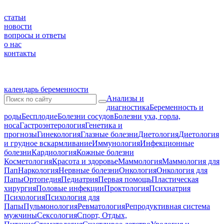
статьи
новости
вопросы и ответы
о нас
контакты
календарь беременности
Анализы и
диагностика
Беременность и
роды
Бесплодие
Болезни сосудов
Болезни уха, горла,
носа
Гастроэнтерология
Генетика и
прогнозы
Гинекология
Глазные болезни
Диетология
Диетология
и грудное вскармливание
Иммунология
Инфекционные
болезни
Кардиология
Кожные болезни
Косметология
Красота и здоровье
Маммология
Маммология для
Пап
Наркология
Нервные болезни
Онкология
Онкология для
Папы
Ортопедия
Педиатрия
Первая помощь
Пластическая
хирургия
Половые инфекции
Проктология
Психиатрия
Психология
Психология для
Папы
Пульмонология
Ревматология
Репродуктивная система
мужчины
Сексология
Спорт, Отдых,