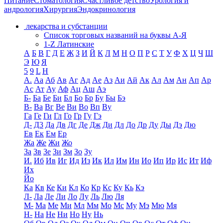
Питание
Стоматология
Счастливое детство
Урология и
андрология
Хирургия
Эндокринология
лекарства и субстанции
Список торговых названий на буквы А-Я
1-Z Латинские
А
Б
В
Г
Д
Е
Ж
З
И
Й
К
Л
М
Н
О
П
Р
С
Т
У
Ф
Х
Ц
Ч
Ш
Э
Ю
Я
5
9
L
H
А.
Аа
Аб
Ав
Аг
Ад
Ае
Аз
Аи
Ай
Ак
Ал
Ам
Ан
Ап
Ар
Ас
Ат
Ау
Аф
Ац
Аш
Аэ
Б-
Ба
Бе
Би
Бл
Бо
Бр
Бу
Бы
Бэ
В-
Ва
Вг
Ве
Ви
Во
Вп
Ву
Га
Ге
Ги
Гл
Го
Гр
Гу
Гэ
Д-
Д3
Да
Дв
Дг
Де
Дж
Ди
Дл
До
Др
Ду
Ды
Дэ
Дю
Ев
Ек
Ем
Ер
Жа
Же
Жи
Жо
За
Зв
Зе
Зи
Зм
Зо
Зу
И.
Иб
Ив
Иг
Ид
Из
Ик
Ил
Им
Ин
Ио
Ип
Ир
Ис
Ит
Иф
Их
Йо
Ка
Кв
Ке
Ки
Кл
Ко
Кр
Кс
Ку
Кь
Кэ
Л-
Ла
Ле
Ли
Ло
Лу
Ль
Лю
Ля
М-
Ма
Ме
Ми
Мл
Мм
Мо
Мс
Му
Мэ
Мю
Мя
Н-
На
Не
Ни
Но
Ну
Нь