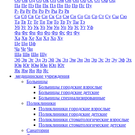
Об
Ов
Од
Оз
Ок
Ол
Ом
Он
Оп
Ор
Ос
От
Оф
Оц
Па
Пе
Пз
Пи
Пк
Пл
Пн
По
Пр
Пс
Пу
Р-
Ра
Ре
Ри
Ро
Ру
Ры
Рэ
Ря
Са
Сб
Св
Се
Си
Ск
Сл
См
Сн
Со
Сп
Ср
Ст
Су
Сы
Сю
Та
Тв
Тг
Те
Ти
Тм
То
Тр
Ту
Ты
Тэ
Уб
Уг
Уз
Ук
Ул
Ум
Ун
Уп
Ур
Ус
Ут
Уф
Фа
Фе
Фи
Фл
Фо
Фр
Фс
Фт
Фу
Ха
Хв
Хе
Хи
Хл
Хо
Ху
Це
Ци
Цф
Ча
Че
Чи
Ша
Шв
Ши
Шу
Эб
Эв
Эг
Эд
Эз
Эй
Эк
Эл
Эм
Эн
Эп
Эр
Эс
Эт
Эу
Эф
Эх
Юв
Юг
Юм
Юн
Юп
Ют
Як
Ям
Ян
Яр
Яс
медицинские учреждения
Больницы
Больницы городские взрослые
Больницы городские детские
Больницы специализированные
Поликлиники
Поликлиники городские взрослые
Поликлиники городские детские
Поликлиники стоматологические взрослые
Поликлиники стоматологические детские
Санатории