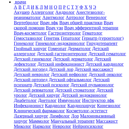
врачи
А
В
Г
Д
И
К
Л
М
Н
О
П
Р
С
Т
У
Ф
Х
Ч
Э
Акушер
Аллерголог
Андролог
Анестезиолог-
реаниматолог
Аритмолог
Артролог
Венеролог
Вертебролог
Врач лфк
Врач общей практики
Врач
скорой помощи
Врач узи
Врач эфферентной терапии
Врач-косметолог
Гастроэнтеролог
Гематолог
Гемостазиолог
Генетик
Гепатолог
Гериатр (геронтолог)
Гинеколог
Гинеколог-эндокринолог
Гирудотерапевт
Гнойный хирург
Гомеопат
Дерматолог
Детский
аллерголог
Детский гастроэнтеролог
Детский гематолог
Детский гинеколог
Детский дерматолог
Детский
дефектолог
Детский инфекционист
Детский кардиолог
Детский логопед
Детский лор
Детский массажист
Детский невролог
Детский нефролог
Детский онколог
Детский ортопед
Детский офтальмолог
Детский
психиатр
Детский психолог
Детский пульмонолог
Детский ревматолог
Детский стоматолог
Детский
уролог
Детский хирург
Детский эндокринолог
Диабетолог
Диетолог
Иммунолог
Инструктор лфк
Инфекционист
Кардиолог
Кардиохирург
Кинезиолог
Клинический фармаколог
Косметолог-эстетист
Лазерный хирург
Лимфолог
Лор
Малоинвазивный
хирург
Маммолог
Мануальный терапевт
Массажист
Миколог
Нарколог
Невролог
Нейропсихолог