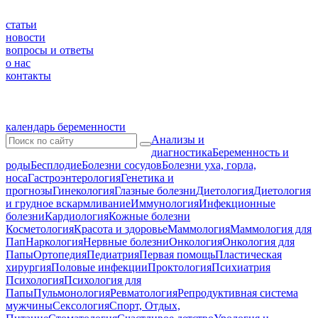
статьи
новости
вопросы и ответы
о нас
контакты
календарь беременности
Анализы и
диагностика
Беременность и
роды
Бесплодие
Болезни сосудов
Болезни уха, горла,
носа
Гастроэнтерология
Генетика и
прогнозы
Гинекология
Глазные болезни
Диетология
Диетология
и грудное вскармливание
Иммунология
Инфекционные
болезни
Кардиология
Кожные болезни
Косметология
Красота и здоровье
Маммология
Маммология для
Пап
Наркология
Нервные болезни
Онкология
Онкология для
Папы
Ортопедия
Педиатрия
Первая помощь
Пластическая
хирургия
Половые инфекции
Проктология
Психиатрия
Психология
Психология для
Папы
Пульмонология
Ревматология
Репродуктивная система
мужчины
Сексология
Спорт, Отдых,