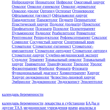
Нейрохирург
Неонатолог
Нефролог
Ожоговый хирург
Онколог
Онколог-гинеколог
Онколог-дерматолог
Онколог-уролог
Ортопед
Остеопат
Отоневролог
Офтальмолог (окулист)
Офтальмолог-хирург
Парадонтолог
Паразитолог
Педиатр
Перинатолог
Пластический хирург
Подолог (подиатр)
Проктолог
Профпатолог
Психиатр
Психолог
Психотерапевт
Пульмонолог
Радиолог
Реабилитолог
Ревматолог
Рентгенолог
Репродуктолог
Рефлексотерапевт
Сексолог
Сомнолог
Сосудистый хирург
Спортивный врач
Стоматолог
Стоматолог-гигиенист
Стоматолог-
имплантолог
Стоматолог-ортодонт
Стоматолог-ортопед
Стоматолог-хирург
Судебно-медицинский эксперт
Сурдолог
Терапевт
Торакальный онколог
Торакальный
хирург
Травматолог
Трансфузиолог
Трихолог
Уролог
Физиотерапевт
Флеболог
Фониатр
Фтизиатр
Функциональный диагност
Химиотерапевт
Хирург
Хирург-эндокринолог
Челюстно-лицевой хирург
Эмбриолог
Эндокринолог
Эндоскопист
Эпилептолог
календарь беременности
календарь беременности
лекарства и субстанции
БАДы и
другие ТАА
медицинские учреждения
врачи
анализы и