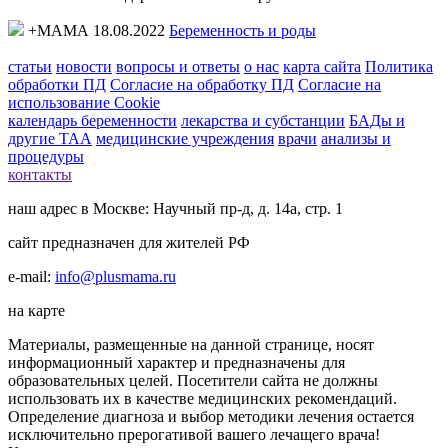
+МАМА 18.08.2022
Беременность и роды
статьи
новости
вопросы и ответы
о нас
карта сайта
Политика
обработки ПД
Согласие на обработку ПД
Согласие на
использование Cookie
календарь беременности
лекарства и субстанции
БАДы и
другие ТАА
медицинские учреждения
врачи
анализы и
процедуры
контакты
наш адрес в Москве: Научный пр-д, д. 14а, стр. 1
сайт предназначен для жителей РФ
e-mail:
info@plusmama.ru
на карте
Материалы, размещенные на данной странице, носят
информационный характер и предназначены для
образовательных целей. Посетители сайта не должны
использовать их в качестве медицинских рекомендаций.
Определение диагноза и выбор методики лечения остается
исключительно прерогативой вашего лечащего врача!