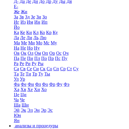
Д-
Да
Де
Ди
До
Др
Ду
Ды
Дя
Е-
Же
Жи
За
Зв
Зд
Зе
Зи
Зо
Иг
Из
Им
Ин
Ип
Йо
Ка
Ке
Ки
Кл
Ко
Кр
Ку
Ла
Ле
Ли
Ль
Лю
Ма
Ме
Ми
Мо
Мс
Му
На
Не
Но
Ну
Ов
Ок
Ол
Ом
Оп
Ор
Ос
Оч
Па
Пе
Пи
Пл
По
Пр
Пс
Пу
Ра
Ре
Ри
Ру
Ры
Са
Св
Се
Си
Ск
Со
Сп
Ср
Ст
Су
Та
Те
Ти
Тр
Ту
Ты
Ул
Ур
Фа
Фе
Фи
Фл
Фо
Фр
Фу
Фэ
Ха
Хв
Хе
Хи
Хо
Це
Ци
Ча
Че
Ша
Ши
Эй
Эк
Эл
Эн
Эр
Эс
Юн
Ян
анализы и процедуры