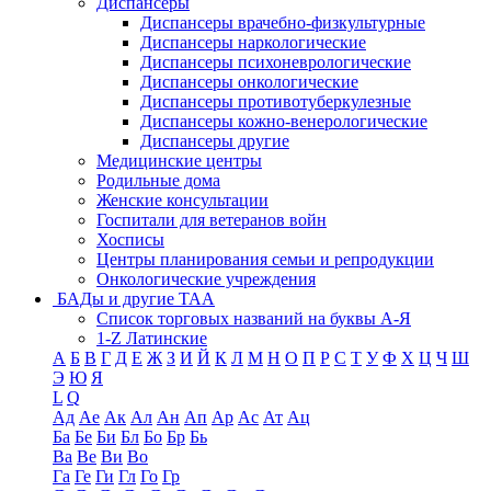
Диспансеры
Диспансеры врачебно-физкультурные
Диспансеры наркологические
Диспансеры психоневрологические
Диспансеры онкологические
Диспансеры противотуберкулезные
Диспансеры кожно-венерологические
Диспансеры другие
Медицинские центры
Родильные дома
Женские консультации
Госпитали для ветеранов войн
Хосписы
Центры планирования семьи и репродукции
Онкологические учреждения
БАДы и другие ТАА
Список торговых названий на буквы А-Я
1-Z Латинские
А
Б
В
Г
Д
Е
Ж
З
И
Й
К
Л
М
Н
О
П
Р
С
Т
У
Ф
Х
Ц
Ч
Ш
Э
Ю
Я
L
Q
Ад
Ае
Ак
Ал
Ан
Ап
Ар
Ас
Ат
Ац
Ба
Бе
Би
Бл
Бо
Бр
Бь
Ва
Ве
Ви
Во
Га
Ге
Ги
Гл
Го
Гр