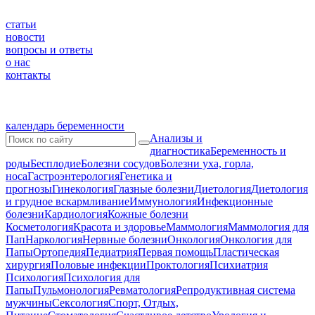
статьи
новости
вопросы и ответы
о нас
контакты
календарь беременности
Анализы и
диагностика
Беременность и
роды
Бесплодие
Болезни сосудов
Болезни уха, горла,
носа
Гастроэнтерология
Генетика и
прогнозы
Гинекология
Глазные болезни
Диетология
Диетология
и грудное вскармливание
Иммунология
Инфекционные
болезни
Кардиология
Кожные болезни
Косметология
Красота и здоровье
Маммология
Маммология для
Пап
Наркология
Нервные болезни
Онкология
Онкология для
Папы
Ортопедия
Педиатрия
Первая помощь
Пластическая
хирургия
Половые инфекции
Проктология
Психиатрия
Психология
Психология для
Папы
Пульмонология
Ревматология
Репродуктивная система
мужчины
Сексология
Спорт, Отдых,