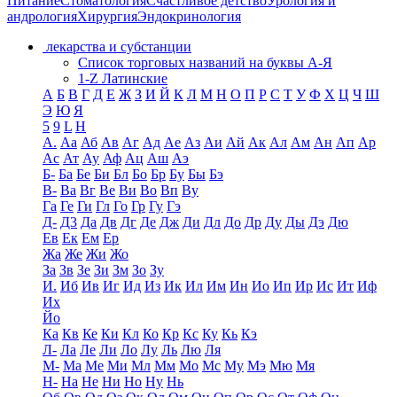
Питание
Стоматология
Счастливое детство
Урология и
андрология
Хирургия
Эндокринология
лекарства и субстанции
Список торговых названий на буквы А-Я
1-Z Латинские
А
Б
В
Г
Д
Е
Ж
З
И
Й
К
Л
М
Н
О
П
Р
С
Т
У
Ф
Х
Ц
Ч
Ш
Э
Ю
Я
5
9
L
H
А.
Аа
Аб
Ав
Аг
Ад
Ае
Аз
Аи
Ай
Ак
Ал
Ам
Ан
Ап
Ар
Ас
Ат
Ау
Аф
Ац
Аш
Аэ
Б-
Ба
Бе
Би
Бл
Бо
Бр
Бу
Бы
Бэ
В-
Ва
Вг
Ве
Ви
Во
Вп
Ву
Га
Ге
Ги
Гл
Го
Гр
Гу
Гэ
Д-
Д3
Да
Дв
Дг
Де
Дж
Ди
Дл
До
Др
Ду
Ды
Дэ
Дю
Ев
Ек
Ем
Ер
Жа
Же
Жи
Жо
За
Зв
Зе
Зи
Зм
Зо
Зу
И.
Иб
Ив
Иг
Ид
Из
Ик
Ил
Им
Ин
Ио
Ип
Ир
Ис
Ит
Иф
Их
Йо
Ка
Кв
Ке
Ки
Кл
Ко
Кр
Кс
Ку
Кь
Кэ
Л-
Ла
Ле
Ли
Ло
Лу
Ль
Лю
Ля
М-
Ма
Ме
Ми
Мл
Мм
Мо
Мс
Му
Мэ
Мю
Мя
Н-
На
Не
Ни
Но
Ну
Нь