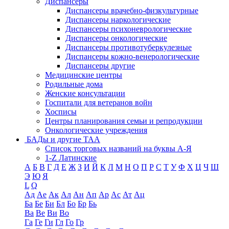
Диспансеры
Диспансеры врачебно-физкультурные
Диспансеры наркологические
Диспансеры психоневрологические
Диспансеры онкологические
Диспансеры противотуберкулезные
Диспансеры кожно-венерологические
Диспансеры другие
Медицинские центры
Родильные дома
Женские консультации
Госпитали для ветеранов войн
Хосписы
Центры планирования семьи и репродукции
Онкологические учреждения
БАДы и другие ТАА
Список торговых названий на буквы А-Я
1-Z Латинские
А
Б
В
Г
Д
Е
Ж
З
И
Й
К
Л
М
Н
О
П
Р
С
Т
У
Ф
Х
Ц
Ч
Ш
Э
Ю
Я
L
Q
Ад
Ае
Ак
Ал
Ан
Ап
Ар
Ас
Ат
Ац
Ба
Бе
Би
Бл
Бо
Бр
Бь
Ва
Ве
Ви
Во
Га
Ге
Ги
Гл
Го
Гр