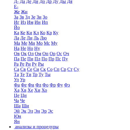
Д-
Да
Де
Ди
До
Др
Ду
Ды
Дя
Е-
Же
Жи
За
Зв
Зд
Зе
Зи
Зо
Иг
Из
Им
Ин
Ип
Йо
Ка
Ке
Ки
Кл
Ко
Кр
Ку
Ла
Ле
Ли
Ль
Лю
Ма
Ме
Ми
Мо
Мс
Му
На
Не
Но
Ну
Ов
Ок
Ол
Ом
Оп
Ор
Ос
Оч
Па
Пе
Пи
Пл
По
Пр
Пс
Пу
Ра
Ре
Ри
Ру
Ры
Са
Св
Се
Си
Ск
Со
Сп
Ср
Ст
Су
Та
Те
Ти
Тр
Ту
Ты
Ул
Ур
Фа
Фе
Фи
Фл
Фо
Фр
Фу
Фэ
Ха
Хв
Хе
Хи
Хо
Це
Ци
Ча
Че
Ша
Ши
Эй
Эк
Эл
Эн
Эр
Эс
Юн
Ян
анализы и процедуры