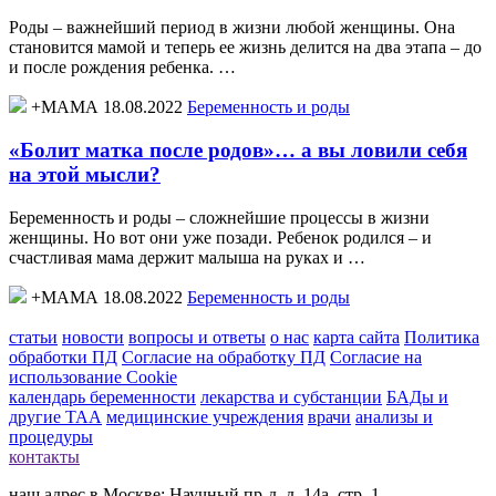
Роды – важнейший период в жизни любой женщины. Она
становится мамой и теперь ее жизнь делится на два этапа – до
и после рождения ребенка. …
+МАМА 18.08.2022
Беременность и роды
«Болит матка после родов»… а вы ловили себя
на этой мысли?
Беременность и роды – сложнейшие процессы в жизни
женщины. Но вот они уже позади. Ребенок родился – и
счастливая мама держит малыша на руках и …
+МАМА 18.08.2022
Беременность и роды
статьи
новости
вопросы и ответы
о нас
карта сайта
Политика
обработки ПД
Согласие на обработку ПД
Согласие на
использование Cookie
календарь беременности
лекарства и субстанции
БАДы и
другие ТАА
медицинские учреждения
врачи
анализы и
процедуры
контакты
наш адрес в Москве: Научный пр-д, д. 14а, стр. 1