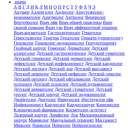
врачи
А
В
Г
Д
И
К
Л
М
Н
О
П
Р
С
Т
У
Ф
Х
Ч
Э
Акушер
Аллерголог
Андролог
Анестезиолог-
реаниматолог
Аритмолог
Артролог
Венеролог
Вертебролог
Врач лфк
Врач общей практики
Врач
скорой помощи
Врач узи
Врач эфферентной терапии
Врач-косметолог
Гастроэнтеролог
Гематолог
Гемостазиолог
Генетик
Гепатолог
Гериатр (геронтолог)
Гинеколог
Гинеколог-эндокринолог
Гирудотерапевт
Гнойный хирург
Гомеопат
Дерматолог
Детский
аллерголог
Детский гастроэнтеролог
Детский гематолог
Детский гинеколог
Детский дерматолог
Детский
дефектолог
Детский инфекционист
Детский кардиолог
Детский логопед
Детский лор
Детский массажист
Детский невролог
Детский нефролог
Детский онколог
Детский ортопед
Детский офтальмолог
Детский
психиатр
Детский психолог
Детский пульмонолог
Детский ревматолог
Детский стоматолог
Детский
уролог
Детский хирург
Детский эндокринолог
Диабетолог
Диетолог
Иммунолог
Инструктор лфк
Инфекционист
Кардиолог
Кардиохирург
Кинезиолог
Клинический фармаколог
Косметолог-эстетист
Лазерный хирург
Лимфолог
Лор
Малоинвазивный
хирург
Маммолог
Мануальный терапевт
Массажист
Миколог
Нарколог
Невролог
Нейропсихолог