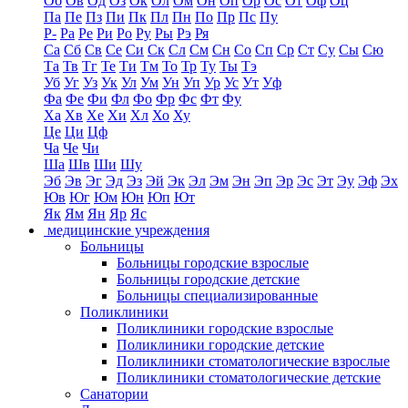
Об
Ов
Од
Оз
Ок
Ол
Ом
Он
Оп
Ор
Ос
От
Оф
Оц
Па
Пе
Пз
Пи
Пк
Пл
Пн
По
Пр
Пс
Пу
Р-
Ра
Ре
Ри
Ро
Ру
Ры
Рэ
Ря
Са
Сб
Св
Се
Си
Ск
Сл
См
Сн
Со
Сп
Ср
Ст
Су
Сы
Сю
Та
Тв
Тг
Те
Ти
Тм
То
Тр
Ту
Ты
Тэ
Уб
Уг
Уз
Ук
Ул
Ум
Ун
Уп
Ур
Ус
Ут
Уф
Фа
Фе
Фи
Фл
Фо
Фр
Фс
Фт
Фу
Ха
Хв
Хе
Хи
Хл
Хо
Ху
Це
Ци
Цф
Ча
Че
Чи
Ша
Шв
Ши
Шу
Эб
Эв
Эг
Эд
Эз
Эй
Эк
Эл
Эм
Эн
Эп
Эр
Эс
Эт
Эу
Эф
Эх
Юв
Юг
Юм
Юн
Юп
Ют
Як
Ям
Ян
Яр
Яс
медицинские учреждения
Больницы
Больницы городские взрослые
Больницы городские детские
Больницы специализированные
Поликлиники
Поликлиники городские взрослые
Поликлиники городские детские
Поликлиники стоматологические взрослые
Поликлиники стоматологические детские
Санатории