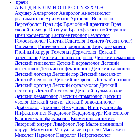
врачи
А
В
Г
Д
И
К
Л
М
Н
О
П
Р
С
Т
У
Ф
Х
Ч
Э
Акушер
Аллерголог
Андролог
Анестезиолог-
реаниматолог
Аритмолог
Артролог
Венеролог
Вертебролог
Врач лфк
Врач общей практики
Врач
скорой помощи
Врач узи
Врач эфферентной терапии
Врач-косметолог
Гастроэнтеролог
Гематолог
Гемостазиолог
Генетик
Гепатолог
Гериатр (геронтолог)
Гинеколог
Гинеколог-эндокринолог
Гирудотерапевт
Гнойный хирург
Гомеопат
Дерматолог
Детский
аллерголог
Детский гастроэнтеролог
Детский гематолог
Детский гинеколог
Детский дерматолог
Детский
дефектолог
Детский инфекционист
Детский кардиолог
Детский логопед
Детский лор
Детский массажист
Детский невролог
Детский нефролог
Детский онколог
Детский ортопед
Детский офтальмолог
Детский
психиатр
Детский психолог
Детский пульмонолог
Детский ревматолог
Детский стоматолог
Детский
уролог
Детский хирург
Детский эндокринолог
Диабетолог
Диетолог
Иммунолог
Инструктор лфк
Инфекционист
Кардиолог
Кардиохирург
Кинезиолог
Клинический фармаколог
Косметолог-эстетист
Лазерный хирург
Лимфолог
Лор
Малоинвазивный
хирург
Маммолог
Мануальный терапевт
Массажист
Миколог
Нарколог
Невролог
Нейропсихолог