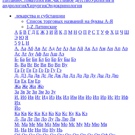
Питание
Стоматология
Счастливое детство
Урология и
андрология
Хирургия
Эндокринология
лекарства и субстанции
Список торговых названий на буквы А-Я
1-Z Латинские
А
Б
В
Г
Д
Е
Ж
З
И
Й
К
Л
М
Н
О
П
Р
С
Т
У
Ф
Х
Ц
Ч
Ш
Э
Ю
Я
5
9
L
H
А.
Аа
Аб
Ав
Аг
Ад
Ае
Аз
Аи
Ай
Ак
Ал
Ам
Ан
Ап
Ар
Ас
Ат
Ау
Аф
Ац
Аш
Аэ
Б-
Ба
Бе
Би
Бл
Бо
Бр
Бу
Бы
Бэ
В-
Ва
Вг
Ве
Ви
Во
Вп
Ву
Га
Ге
Ги
Гл
Го
Гр
Гу
Гэ
Д-
Д3
Да
Дв
Дг
Де
Дж
Ди
Дл
До
Др
Ду
Ды
Дэ
Дю
Ев
Ек
Ем
Ер
Жа
Же
Жи
Жо
За
Зв
Зе
Зи
Зм
Зо
Зу
И.
Иб
Ив
Иг
Ид
Из
Ик
Ил
Им
Ин
Ио
Ип
Ир
Ис
Ит
Иф
Их
Йо
Ка
Кв
Ке
Ки
Кл
Ко
Кр
Кс
Ку
Кь
Кэ
Л-
Ла
Ле
Ли
Ло
Лу
Ль
Лю
Ля
М-
Ма
Ме
Ми
Мл
Мм
Мо
Мс
Му
Мэ
Мю
Мя
Н-
На
Не
Ни
Но
Ну
Нь