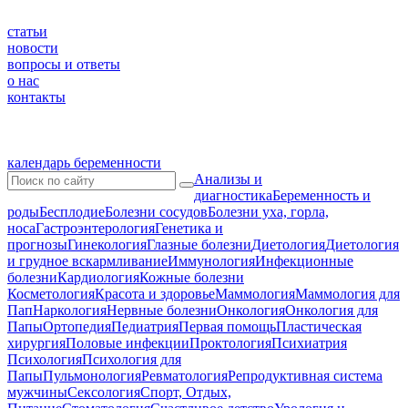
статьи
новости
вопросы и ответы
о нас
контакты
календарь беременности
Анализы и
диагностика
Беременность и
роды
Бесплодие
Болезни сосудов
Болезни уха, горла,
носа
Гастроэнтерология
Генетика и
прогнозы
Гинекология
Глазные болезни
Диетология
Диетология
и грудное вскармливание
Иммунология
Инфекционные
болезни
Кардиология
Кожные болезни
Косметология
Красота и здоровье
Маммология
Маммология для
Пап
Наркология
Нервные болезни
Онкология
Онкология для
Папы
Ортопедия
Педиатрия
Первая помощь
Пластическая
хирургия
Половые инфекции
Проктология
Психиатрия
Психология
Психология для
Папы
Пульмонология
Ревматология
Репродуктивная система
мужчины
Сексология
Спорт, Отдых,