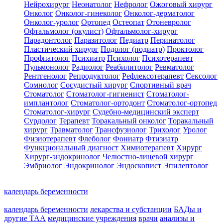
Нейрохирург
Неонатолог
Нефролог
Ожоговый хирург
Онколог
Онколог-гинеколог
Онколог-дерматолог
Онколог-уролог
Ортопед
Остеопат
Отоневролог
Офтальмолог (окулист)
Офтальмолог-хирург
Парадонтолог
Паразитолог
Педиатр
Перинатолог
Пластический хирург
Подолог (подиатр)
Проктолог
Профпатолог
Психиатр
Психолог
Психотерапевт
Пульмонолог
Радиолог
Реабилитолог
Ревматолог
Рентгенолог
Репродуктолог
Рефлексотерапевт
Сексолог
Сомнолог
Сосудистый хирург
Спортивный врач
Стоматолог
Стоматолог-гигиенист
Стоматолог-
имплантолог
Стоматолог-ортодонт
Стоматолог-ортопед
Стоматолог-хирург
Судебно-медицинский эксперт
Сурдолог
Терапевт
Торакальный онколог
Торакальный
хирург
Травматолог
Трансфузиолог
Трихолог
Уролог
Физиотерапевт
Флеболог
Фониатр
Фтизиатр
Функциональный диагност
Химиотерапевт
Хирург
Хирург-эндокринолог
Челюстно-лицевой хирург
Эмбриолог
Эндокринолог
Эндоскопист
Эпилептолог
календарь беременности
календарь беременности
лекарства и субстанции
БАДы и
другие ТАА
медицинские учреждения
врачи
анализы и