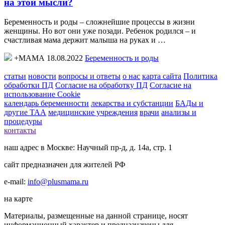
на этой мысли?
Беременность и роды – сложнейшие процессы в жизни
женщины. Но вот они уже позади. Ребенок родился – и
счастливая мама держит малыша на руках и …
+МАМА 18.08.2022
Беременность и роды
статьи
новости
вопросы и ответы
о нас
карта сайта
Политика
обработки ПД
Согласие на обработку ПД
Согласие на
использование Cookie
календарь беременности
лекарства и субстанции
БАДы и
другие ТАА
медицинские учреждения
врачи
анализы и
процедуры
контакты
наш адрес в Москве: Научный пр-д, д. 14а, стр. 1
сайт предназначен для жителей РФ
e-mail:
info@plusmama.ru
на карте
Материалы, размещенные на данной странице, носят
информационный характер и предназначены для