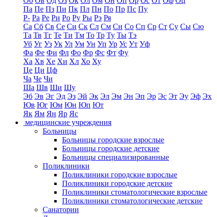
Об
Ов
Од
Оз
Ок
Ол
Ом
Он
Оп
Ор
Ос
От
Оф
Оц
Па
Пе
Пз
Пи
Пк
Пл
Пн
По
Пр
Пс
Пу
Р-
Ра
Ре
Ри
Ро
Ру
Ры
Рэ
Ря
Са
Сб
Св
Се
Си
Ск
Сл
См
Сн
Со
Сп
Ср
Ст
Су
Сы
Сю
Та
Тв
Тг
Те
Ти
Тм
То
Тр
Ту
Ты
Тэ
Уб
Уг
Уз
Ук
Ул
Ум
Ун
Уп
Ур
Ус
Ут
Уф
Фа
Фе
Фи
Фл
Фо
Фр
Фс
Фт
Фу
Ха
Хв
Хе
Хи
Хл
Хо
Ху
Це
Ци
Цф
Ча
Че
Чи
Ша
Шв
Ши
Шу
Эб
Эв
Эг
Эд
Эз
Эй
Эк
Эл
Эм
Эн
Эп
Эр
Эс
Эт
Эу
Эф
Эх
Юв
Юг
Юм
Юн
Юп
Ют
Як
Ям
Ян
Яр
Яс
медицинские учреждения
Больницы
Больницы городские взрослые
Больницы городские детские
Больницы специализированные
Поликлиники
Поликлиники городские взрослые
Поликлиники городские детские
Поликлиники стоматологические взрослые
Поликлиники стоматологические детские
Санатории