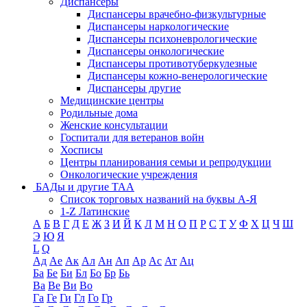
Диспансеры
Диспансеры врачебно-физкультурные
Диспансеры наркологические
Диспансеры психоневрологические
Диспансеры онкологические
Диспансеры противотуберкулезные
Диспансеры кожно-венерологические
Диспансеры другие
Медицинские центры
Родильные дома
Женские консультации
Госпитали для ветеранов войн
Хосписы
Центры планирования семьи и репродукции
Онкологические учреждения
БАДы и другие ТАА
Список торговых названий на буквы А-Я
1-Z Латинские
А
Б
В
Г
Д
Е
Ж
З
И
Й
К
Л
М
Н
О
П
Р
С
Т
У
Ф
Х
Ц
Ч
Ш
Э
Ю
Я
L
Q
Ад
Ае
Ак
Ал
Ан
Ап
Ар
Ас
Ат
Ац
Ба
Бе
Би
Бл
Бо
Бр
Бь
Ва
Ве
Ви
Во
Га
Ге
Ги
Гл
Го
Гр