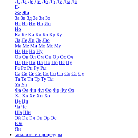
Д-
Да
Де
Ди
До
Др
Ду
Ды
Дя
Е-
Же
Жи
За
Зв
Зд
Зе
Зи
Зо
Иг
Из
Им
Ин
Ип
Йо
Ка
Ке
Ки
Кл
Ко
Кр
Ку
Ла
Ле
Ли
Ль
Лю
Ма
Ме
Ми
Мо
Мс
Му
На
Не
Но
Ну
Ов
Ок
Ол
Ом
Оп
Ор
Ос
Оч
Па
Пе
Пи
Пл
По
Пр
Пс
Пу
Ра
Ре
Ри
Ру
Ры
Са
Св
Се
Си
Ск
Со
Сп
Ср
Ст
Су
Та
Те
Ти
Тр
Ту
Ты
Ул
Ур
Фа
Фе
Фи
Фл
Фо
Фр
Фу
Фэ
Ха
Хв
Хе
Хи
Хо
Це
Ци
Ча
Че
Ша
Ши
Эй
Эк
Эл
Эн
Эр
Эс
Юн
Ян
анализы и процедуры