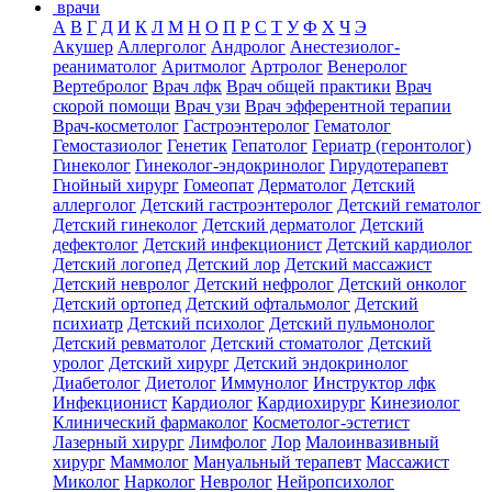
врачи
А
В
Г
Д
И
К
Л
М
Н
О
П
Р
С
Т
У
Ф
Х
Ч
Э
Акушер
Аллерголог
Андролог
Анестезиолог-
реаниматолог
Аритмолог
Артролог
Венеролог
Вертебролог
Врач лфк
Врач общей практики
Врач
скорой помощи
Врач узи
Врач эфферентной терапии
Врач-косметолог
Гастроэнтеролог
Гематолог
Гемостазиолог
Генетик
Гепатолог
Гериатр (геронтолог)
Гинеколог
Гинеколог-эндокринолог
Гирудотерапевт
Гнойный хирург
Гомеопат
Дерматолог
Детский
аллерголог
Детский гастроэнтеролог
Детский гематолог
Детский гинеколог
Детский дерматолог
Детский
дефектолог
Детский инфекционист
Детский кардиолог
Детский логопед
Детский лор
Детский массажист
Детский невролог
Детский нефролог
Детский онколог
Детский ортопед
Детский офтальмолог
Детский
психиатр
Детский психолог
Детский пульмонолог
Детский ревматолог
Детский стоматолог
Детский
уролог
Детский хирург
Детский эндокринолог
Диабетолог
Диетолог
Иммунолог
Инструктор лфк
Инфекционист
Кардиолог
Кардиохирург
Кинезиолог
Клинический фармаколог
Косметолог-эстетист
Лазерный хирург
Лимфолог
Лор
Малоинвазивный
хирург
Маммолог
Мануальный терапевт
Массажист
Миколог
Нарколог
Невролог
Нейропсихолог