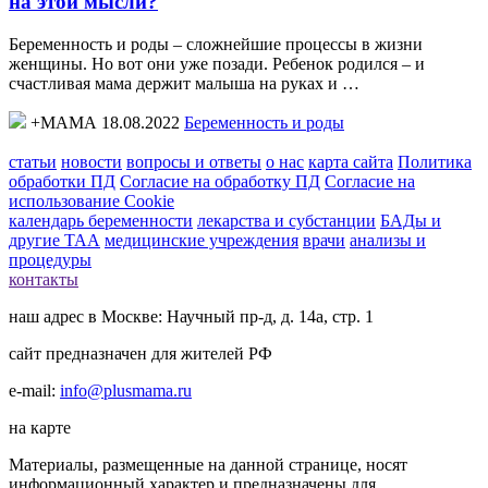
на этой мысли?
Беременность и роды – сложнейшие процессы в жизни
женщины. Но вот они уже позади. Ребенок родился – и
счастливая мама держит малыша на руках и …
+МАМА 18.08.2022
Беременность и роды
статьи
новости
вопросы и ответы
о нас
карта сайта
Политика
обработки ПД
Согласие на обработку ПД
Согласие на
использование Cookie
календарь беременности
лекарства и субстанции
БАДы и
другие ТАА
медицинские учреждения
врачи
анализы и
процедуры
контакты
наш адрес в Москве: Научный пр-д, д. 14а, стр. 1
сайт предназначен для жителей РФ
e-mail:
info@plusmama.ru
на карте
Материалы, размещенные на данной странице, носят
информационный характер и предназначены для