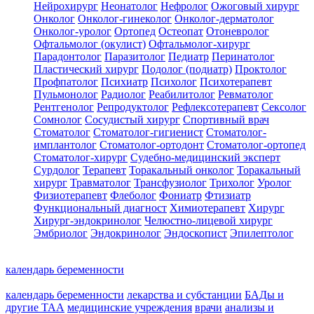
Нейрохирург
Неонатолог
Нефролог
Ожоговый хирург
Онколог
Онколог-гинеколог
Онколог-дерматолог
Онколог-уролог
Ортопед
Остеопат
Отоневролог
Офтальмолог (окулист)
Офтальмолог-хирург
Парадонтолог
Паразитолог
Педиатр
Перинатолог
Пластический хирург
Подолог (подиатр)
Проктолог
Профпатолог
Психиатр
Психолог
Психотерапевт
Пульмонолог
Радиолог
Реабилитолог
Ревматолог
Рентгенолог
Репродуктолог
Рефлексотерапевт
Сексолог
Сомнолог
Сосудистый хирург
Спортивный врач
Стоматолог
Стоматолог-гигиенист
Стоматолог-
имплантолог
Стоматолог-ортодонт
Стоматолог-ортопед
Стоматолог-хирург
Судебно-медицинский эксперт
Сурдолог
Терапевт
Торакальный онколог
Торакальный
хирург
Травматолог
Трансфузиолог
Трихолог
Уролог
Физиотерапевт
Флеболог
Фониатр
Фтизиатр
Функциональный диагност
Химиотерапевт
Хирург
Хирург-эндокринолог
Челюстно-лицевой хирург
Эмбриолог
Эндокринолог
Эндоскопист
Эпилептолог
календарь беременности
календарь беременности
лекарства и субстанции
БАДы и
другие ТАА
медицинские учреждения
врачи
анализы и