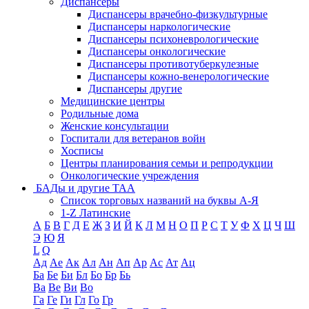
Диспансеры
Диспансеры врачебно-физкультурные
Диспансеры наркологические
Диспансеры психоневрологические
Диспансеры онкологические
Диспансеры противотуберкулезные
Диспансеры кожно-венерологические
Диспансеры другие
Медицинские центры
Родильные дома
Женские консультации
Госпитали для ветеранов войн
Хосписы
Центры планирования семьи и репродукции
Онкологические учреждения
БАДы и другие ТАА
Список торговых названий на буквы А-Я
1-Z Латинские
А
Б
В
Г
Д
Е
Ж
З
И
Й
К
Л
М
Н
О
П
Р
С
Т
У
Ф
Х
Ц
Ч
Ш
Э
Ю
Я
L
Q
Ад
Ае
Ак
Ал
Ан
Ап
Ар
Ас
Ат
Ац
Ба
Бе
Би
Бл
Бо
Бр
Бь
Ва
Ве
Ви
Во
Га
Ге
Ги
Гл
Го
Гр