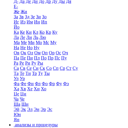
Д-
Да
Де
Ди
До
Др
Ду
Ды
Дя
Е-
Же
Жи
За
Зв
Зд
Зе
Зи
Зо
Иг
Из
Им
Ин
Ип
Йо
Ка
Ке
Ки
Кл
Ко
Кр
Ку
Ла
Ле
Ли
Ль
Лю
Ма
Ме
Ми
Мо
Мс
Му
На
Не
Но
Ну
Ов
Ок
Ол
Ом
Оп
Ор
Ос
Оч
Па
Пе
Пи
Пл
По
Пр
Пс
Пу
Ра
Ре
Ри
Ру
Ры
Са
Св
Се
Си
Ск
Со
Сп
Ср
Ст
Су
Та
Те
Ти
Тр
Ту
Ты
Ул
Ур
Фа
Фе
Фи
Фл
Фо
Фр
Фу
Фэ
Ха
Хв
Хе
Хи
Хо
Це
Ци
Ча
Че
Ша
Ши
Эй
Эк
Эл
Эн
Эр
Эс
Юн
Ян
анализы и процедуры