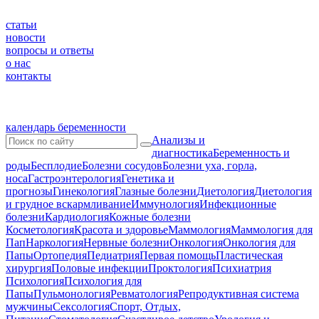
статьи
новости
вопросы и ответы
о нас
контакты
календарь беременности
Анализы и
диагностика
Беременность и
роды
Бесплодие
Болезни сосудов
Болезни уха, горла,
носа
Гастроэнтерология
Генетика и
прогнозы
Гинекология
Глазные болезни
Диетология
Диетология
и грудное вскармливание
Иммунология
Инфекционные
болезни
Кардиология
Кожные болезни
Косметология
Красота и здоровье
Маммология
Маммология для
Пап
Наркология
Нервные болезни
Онкология
Онкология для
Папы
Ортопедия
Педиатрия
Первая помощь
Пластическая
хирургия
Половые инфекции
Проктология
Психиатрия
Психология
Психология для
Папы
Пульмонология
Ревматология
Репродуктивная система
мужчины
Сексология
Спорт, Отдых,