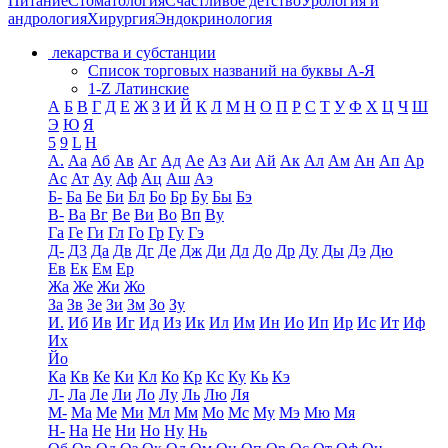
Питание
Стоматология
Счастливое детство
Урология и
андрология
Хирургия
Эндокринология
лекарства и субстанции
Список торговых названий на буквы А-Я
1-Z Латинские
А
Б
В
Г
Д
Е
Ж
З
И
Й
К
Л
М
Н
О
П
Р
С
Т
У
Ф
Х
Ц
Ч
Ш
Э
Ю
Я
5
9
L
H
А.
Аа
Аб
Ав
Аг
Ад
Ае
Аз
Аи
Ай
Ак
Ал
Ам
Ан
Ап
Ар
Ас
Ат
Ау
Аф
Ац
Аш
Аэ
Б-
Ба
Бе
Би
Бл
Бо
Бр
Бу
Бы
Бэ
В-
Ва
Вг
Ве
Ви
Во
Вп
Ву
Га
Ге
Ги
Гл
Го
Гр
Гу
Гэ
Д-
Д3
Да
Дв
Дг
Де
Дж
Ди
Дл
До
Др
Ду
Ды
Дэ
Дю
Ев
Ек
Ем
Ер
Жа
Же
Жи
Жо
За
Зв
Зе
Зи
Зм
Зо
Зу
И.
Иб
Ив
Иг
Ид
Из
Ик
Ил
Им
Ин
Ио
Ип
Ир
Ис
Ит
Иф
Их
Йо
Ка
Кв
Ке
Ки
Кл
Ко
Кр
Кс
Ку
Кь
Кэ
Л-
Ла
Ле
Ли
Ло
Лу
Ль
Лю
Ля
М-
Ма
Ме
Ми
Мл
Мм
Мо
Мс
Му
Мэ
Мю
Мя
Н-
На
Не
Ни
Но
Ну
Нь