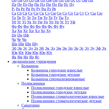
Об
Ов
Од
Оз
Ок
Ол
Ом
Он
Оп
Ор
Ос
От
Оф
Оц
Па
Пе
Пз
Пи
Пк
Пл
Пн
По
Пр
Пс
Пу
Р-
Ра
Ре
Ри
Ро
Ру
Ры
Рэ
Ря
Са
Сб
Св
Се
Си
Ск
Сл
См
Сн
Со
Сп
Ср
Ст
Су
Сы
Сю
Та
Тв
Тг
Те
Ти
Тм
То
Тр
Ту
Ты
Тэ
Уб
Уг
Уз
Ук
Ул
Ум
Ун
Уп
Ур
Ус
Ут
Уф
Фа
Фе
Фи
Фл
Фо
Фр
Фс
Фт
Фу
Ха
Хв
Хе
Хи
Хл
Хо
Ху
Це
Ци
Цф
Ча
Че
Чи
Ша
Шв
Ши
Шу
Эб
Эв
Эг
Эд
Эз
Эй
Эк
Эл
Эм
Эн
Эп
Эр
Эс
Эт
Эу
Эф
Эх
Юв
Юг
Юм
Юн
Юп
Ют
Як
Ям
Ян
Яр
Яс
медицинские учреждения
Больницы
Больницы городские взрослые
Больницы городские детские
Больницы специализированные
Поликлиники
Поликлиники городские взрослые
Поликлиники городские детские
Поликлиники стоматологические взрослые
Поликлиники стоматологические детские
Санатории