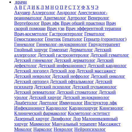
врачи
А
В
Г
Д
И
К
Л
М
Н
О
П
Р
С
Т
У
Ф
Х
Ч
Э
Акушер
Аллерголог
Андролог
Анестезиолог-
реаниматолог
Аритмолог
Артролог
Венеролог
Вертебролог
Врач лфк
Врач общей практики
Врач
скорой помощи
Врач узи
Врач эфферентной терапии
Врач-косметолог
Гастроэнтеролог
Гематолог
Гемостазиолог
Генетик
Гепатолог
Гериатр (геронтолог)
Гинеколог
Гинеколог-эндокринолог
Гирудотерапевт
Гнойный хирург
Гомеопат
Дерматолог
Детский
аллерголог
Детский гастроэнтеролог
Детский гематолог
Детский гинеколог
Детский дерматолог
Детский
дефектолог
Детский инфекционист
Детский кардиолог
Детский логопед
Детский лор
Детский массажист
Детский невролог
Детский нефролог
Детский онколог
Детский ортопед
Детский офтальмолог
Детский
психиатр
Детский психолог
Детский пульмонолог
Детский ревматолог
Детский стоматолог
Детский
уролог
Детский хирург
Детский эндокринолог
Диабетолог
Диетолог
Иммунолог
Инструктор лфк
Инфекционист
Кардиолог
Кардиохирург
Кинезиолог
Клинический фармаколог
Косметолог-эстетист
Лазерный хирург
Лимфолог
Лор
Малоинвазивный
хирург
Маммолог
Мануальный терапевт
Массажист
Миколог
Нарколог
Невролог
Нейропсихолог