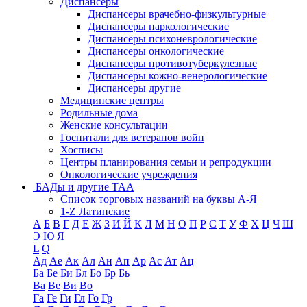
Диспансеры
Диспансеры врачебно-физкультурные
Диспансеры наркологические
Диспансеры психоневрологические
Диспансеры онкологические
Диспансеры противотуберкулезные
Диспансеры кожно-венерологические
Диспансеры другие
Медицинские центры
Родильные дома
Женские консультации
Госпитали для ветеранов войн
Хосписы
Центры планирования семьи и репродукции
Онкологические учреждения
БАДы и другие ТАА
Список торговых названий на буквы А-Я
1-Z Латинские
А
Б
В
Г
Д
Е
Ж
З
И
Й
К
Л
М
Н
О
П
Р
С
Т
У
Ф
Х
Ц
Ч
Ш
Э
Ю
Я
L
Q
Ад
Ае
Ак
Ал
Ан
Ап
Ар
Ас
Ат
Ац
Ба
Бе
Би
Бл
Бо
Бр
Бь
Ва
Ве
Ви
Во
Га
Ге
Ги
Гл
Го
Гр