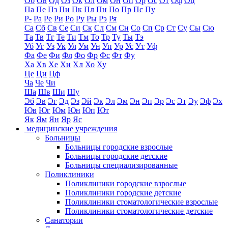
Об
Ов
Од
Оз
Ок
Ол
Ом
Он
Оп
Ор
Ос
От
Оф
Оц
Па
Пе
Пз
Пи
Пк
Пл
Пн
По
Пр
Пс
Пу
Р-
Ра
Ре
Ри
Ро
Ру
Ры
Рэ
Ря
Са
Сб
Св
Се
Си
Ск
Сл
См
Сн
Со
Сп
Ср
Ст
Су
Сы
Сю
Та
Тв
Тг
Те
Ти
Тм
То
Тр
Ту
Ты
Тэ
Уб
Уг
Уз
Ук
Ул
Ум
Ун
Уп
Ур
Ус
Ут
Уф
Фа
Фе
Фи
Фл
Фо
Фр
Фс
Фт
Фу
Ха
Хв
Хе
Хи
Хл
Хо
Ху
Це
Ци
Цф
Ча
Че
Чи
Ша
Шв
Ши
Шу
Эб
Эв
Эг
Эд
Эз
Эй
Эк
Эл
Эм
Эн
Эп
Эр
Эс
Эт
Эу
Эф
Эх
Юв
Юг
Юм
Юн
Юп
Ют
Як
Ям
Ян
Яр
Яс
медицинские учреждения
Больницы
Больницы городские взрослые
Больницы городские детские
Больницы специализированные
Поликлиники
Поликлиники городские взрослые
Поликлиники городские детские
Поликлиники стоматологические взрослые
Поликлиники стоматологические детские
Санатории