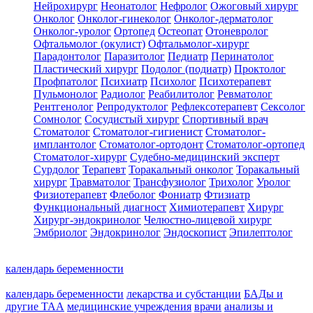
Нейрохирург
Неонатолог
Нефролог
Ожоговый хирург
Онколог
Онколог-гинеколог
Онколог-дерматолог
Онколог-уролог
Ортопед
Остеопат
Отоневролог
Офтальмолог (окулист)
Офтальмолог-хирург
Парадонтолог
Паразитолог
Педиатр
Перинатолог
Пластический хирург
Подолог (подиатр)
Проктолог
Профпатолог
Психиатр
Психолог
Психотерапевт
Пульмонолог
Радиолог
Реабилитолог
Ревматолог
Рентгенолог
Репродуктолог
Рефлексотерапевт
Сексолог
Сомнолог
Сосудистый хирург
Спортивный врач
Стоматолог
Стоматолог-гигиенист
Стоматолог-
имплантолог
Стоматолог-ортодонт
Стоматолог-ортопед
Стоматолог-хирург
Судебно-медицинский эксперт
Сурдолог
Терапевт
Торакальный онколог
Торакальный
хирург
Травматолог
Трансфузиолог
Трихолог
Уролог
Физиотерапевт
Флеболог
Фониатр
Фтизиатр
Функциональный диагност
Химиотерапевт
Хирург
Хирург-эндокринолог
Челюстно-лицевой хирург
Эмбриолог
Эндокринолог
Эндоскопист
Эпилептолог
календарь беременности
календарь беременности
лекарства и субстанции
БАДы и
другие ТАА
медицинские учреждения
врачи
анализы и