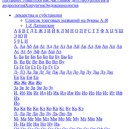
Питание
Стоматология
Счастливое детство
Урология и
андрология
Хирургия
Эндокринология
лекарства и субстанции
Список торговых названий на буквы А-Я
1-Z Латинские
А
Б
В
Г
Д
Е
Ж
З
И
Й
К
Л
М
Н
О
П
Р
С
Т
У
Ф
Х
Ц
Ч
Ш
Э
Ю
Я
5
9
L
H
А.
Аа
Аб
Ав
Аг
Ад
Ае
Аз
Аи
Ай
Ак
Ал
Ам
Ан
Ап
Ар
Ас
Ат
Ау
Аф
Ац
Аш
Аэ
Б-
Ба
Бе
Би
Бл
Бо
Бр
Бу
Бы
Бэ
В-
Ва
Вг
Ве
Ви
Во
Вп
Ву
Га
Ге
Ги
Гл
Го
Гр
Гу
Гэ
Д-
Д3
Да
Дв
Дг
Де
Дж
Ди
Дл
До
Др
Ду
Ды
Дэ
Дю
Ев
Ек
Ем
Ер
Жа
Же
Жи
Жо
За
Зв
Зе
Зи
Зм
Зо
Зу
И.
Иб
Ив
Иг
Ид
Из
Ик
Ил
Им
Ин
Ио
Ип
Ир
Ис
Ит
Иф
Их
Йо
Ка
Кв
Ке
Ки
Кл
Ко
Кр
Кс
Ку
Кь
Кэ
Л-
Ла
Ле
Ли
Ло
Лу
Ль
Лю
Ля
М-
Ма
Ме
Ми
Мл
Мм
Мо
Мс
Му
Мэ
Мю
Мя
Н-
На
Не
Ни
Но
Ну
Нь