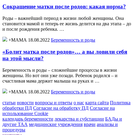
Сокращение матки после родов: какая норма?
Роды – важнейший период в жизни любой женщины. Она
становится мамой и теперь ее жизнь делится на два этапа – до
и после рождения ребенка. …
+МАМА 18.08.2022
Беременность и роды
«Болит матка после родов»… а вы ловили себя
на этой мысли?
Беременность и роды – сложнейшие процессы в жизни
женщины. Но вот они уже позади. Ребенок родился – и
счастливая мама держит малыша на руках и …
+МАМА 18.08.2022
Беременность и роды
статьи
новости
вопросы и ответы
о нас
карта сайта
Политика
обработки ПД
Согласие на обработку ПД
Согласие на
использование Cookie
календарь беременности
лекарства и субстанции
БАДы и
другие ТАА
медицинские учреждения
врачи
анализы и
процедуры