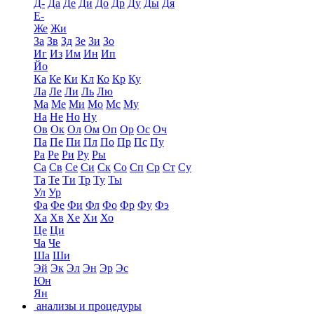
Д-
Да
Де
Ди
До
Др
Ду
Ды
Дя
Е-
Же
Жи
За
Зв
Зд
Зе
Зи
Зо
Иг
Из
Им
Ин
Ип
Йо
Ка
Ке
Ки
Кл
Ко
Кр
Ку
Ла
Ле
Ли
Ль
Лю
Ма
Ме
Ми
Мо
Мс
Му
На
Не
Но
Ну
Ов
Ок
Ол
Ом
Оп
Ор
Ос
Оч
Па
Пе
Пи
Пл
По
Пр
Пс
Пу
Ра
Ре
Ри
Ру
Ры
Са
Св
Се
Си
Ск
Со
Сп
Ср
Ст
Су
Та
Те
Ти
Тр
Ту
Ты
Ул
Ур
Фа
Фе
Фи
Фл
Фо
Фр
Фу
Фэ
Ха
Хв
Хе
Хи
Хо
Це
Ци
Ча
Че
Ша
Ши
Эй
Эк
Эл
Эн
Эр
Эс
Юн
Ян
анализы и процедуры