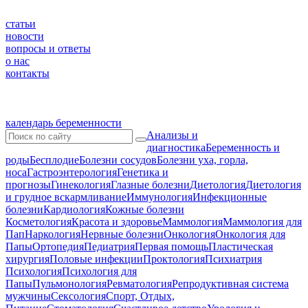
статьи
новости
вопросы и ответы
о нас
контакты
календарь беременности
Анализы и
диагностика
Беременность и
роды
Бесплодие
Болезни сосудов
Болезни уха, горла,
носа
Гастроэнтерология
Генетика и
прогнозы
Гинекология
Глазные болезни
Диетология
Диетология
и грудное вскармливание
Иммунология
Инфекционные
болезни
Кардиология
Кожные болезни
Косметология
Красота и здоровье
Маммология
Маммология для
Пап
Наркология
Нервные болезни
Онкология
Онкология для
Папы
Ортопедия
Педиатрия
Первая помощь
Пластическая
хирургия
Половые инфекции
Проктология
Психиатрия
Психология
Психология для
Папы
Пульмонология
Ревматология
Репродуктивная система
мужчины
Сексология
Спорт, Отдых,