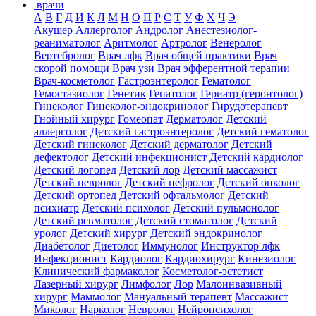
врачи
А
В
Г
Д
И
К
Л
М
Н
О
П
Р
С
Т
У
Ф
Х
Ч
Э
Акушер
Аллерголог
Андролог
Анестезиолог-
реаниматолог
Аритмолог
Артролог
Венеролог
Вертебролог
Врач лфк
Врач общей практики
Врач
скорой помощи
Врач узи
Врач эфферентной терапии
Врач-косметолог
Гастроэнтеролог
Гематолог
Гемостазиолог
Генетик
Гепатолог
Гериатр (геронтолог)
Гинеколог
Гинеколог-эндокринолог
Гирудотерапевт
Гнойный хирург
Гомеопат
Дерматолог
Детский
аллерголог
Детский гастроэнтеролог
Детский гематолог
Детский гинеколог
Детский дерматолог
Детский
дефектолог
Детский инфекционист
Детский кардиолог
Детский логопед
Детский лор
Детский массажист
Детский невролог
Детский нефролог
Детский онколог
Детский ортопед
Детский офтальмолог
Детский
психиатр
Детский психолог
Детский пульмонолог
Детский ревматолог
Детский стоматолог
Детский
уролог
Детский хирург
Детский эндокринолог
Диабетолог
Диетолог
Иммунолог
Инструктор лфк
Инфекционист
Кардиолог
Кардиохирург
Кинезиолог
Клинический фармаколог
Косметолог-эстетист
Лазерный хирург
Лимфолог
Лор
Малоинвазивный
хирург
Маммолог
Мануальный терапевт
Массажист
Миколог
Нарколог
Невролог
Нейропсихолог