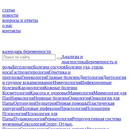
статьи
новости
вопросы и ответы
о нас
контакты
календарь беременности
Анализы и
диагностика
Беременность и
роды
Бесплодие
Болезни сосудов
Болезни уха, горла,
носа
Гастроэнтерология
Генетика и
прогнозы
Гинекология
Глазные болезни
Диетология
Диетология
и грудное вскармливание
Иммунология
Инфекционные
болезни
Кардиология
Кожные болезни
Косметология
Красота и здоровье
Маммология
Маммология для
Пап
Наркология
Нервные болезни
Онкология
Онкология для
Папы
Ортопедия
Педиатрия
Первая помощь
Пластическая
хирургия
Половые инфекции
Проктология
Психиатрия
Психология
Психология для
Папы
Пульмонология
Ревматология
Репродуктивная система
мужчины
Сексология
Спорт, Отдых,