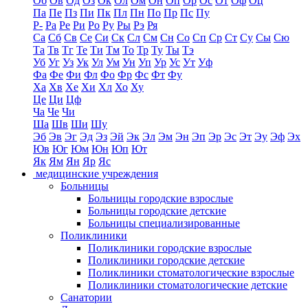
Об
Ов
Од
Оз
Ок
Ол
Ом
Он
Оп
Ор
Ос
От
Оф
Оц
Па
Пе
Пз
Пи
Пк
Пл
Пн
По
Пр
Пс
Пу
Р-
Ра
Ре
Ри
Ро
Ру
Ры
Рэ
Ря
Са
Сб
Св
Се
Си
Ск
Сл
См
Сн
Со
Сп
Ср
Ст
Су
Сы
Сю
Та
Тв
Тг
Те
Ти
Тм
То
Тр
Ту
Ты
Тэ
Уб
Уг
Уз
Ук
Ул
Ум
Ун
Уп
Ур
Ус
Ут
Уф
Фа
Фе
Фи
Фл
Фо
Фр
Фс
Фт
Фу
Ха
Хв
Хе
Хи
Хл
Хо
Ху
Це
Ци
Цф
Ча
Че
Чи
Ша
Шв
Ши
Шу
Эб
Эв
Эг
Эд
Эз
Эй
Эк
Эл
Эм
Эн
Эп
Эр
Эс
Эт
Эу
Эф
Эх
Юв
Юг
Юм
Юн
Юп
Ют
Як
Ям
Ян
Яр
Яс
медицинские учреждения
Больницы
Больницы городские взрослые
Больницы городские детские
Больницы специализированные
Поликлиники
Поликлиники городские взрослые
Поликлиники городские детские
Поликлиники стоматологические взрослые
Поликлиники стоматологические детские
Санатории