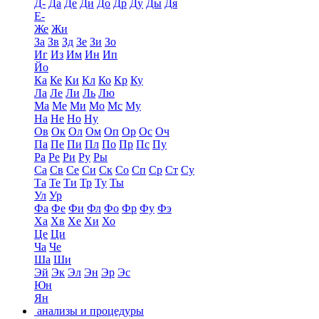
Д-
Да
Де
Ди
До
Др
Ду
Ды
Дя
Е-
Же
Жи
За
Зв
Зд
Зе
Зи
Зо
Иг
Из
Им
Ин
Ип
Йо
Ка
Ке
Ки
Кл
Ко
Кр
Ку
Ла
Ле
Ли
Ль
Лю
Ма
Ме
Ми
Мо
Мс
Му
На
Не
Но
Ну
Ов
Ок
Ол
Ом
Оп
Ор
Ос
Оч
Па
Пе
Пи
Пл
По
Пр
Пс
Пу
Ра
Ре
Ри
Ру
Ры
Са
Св
Се
Си
Ск
Со
Сп
Ср
Ст
Су
Та
Те
Ти
Тр
Ту
Ты
Ул
Ур
Фа
Фе
Фи
Фл
Фо
Фр
Фу
Фэ
Ха
Хв
Хе
Хи
Хо
Це
Ци
Ча
Че
Ша
Ши
Эй
Эк
Эл
Эн
Эр
Эс
Юн
Ян
анализы и процедуры