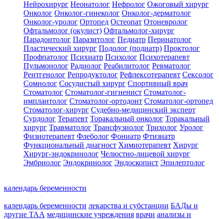
Нейрохирург
Неонатолог
Нефролог
Ожоговый хирург
Онколог
Онколог-гинеколог
Онколог-дерматолог
Онколог-уролог
Ортопед
Остеопат
Отоневролог
Офтальмолог (окулист)
Офтальмолог-хирург
Парадонтолог
Паразитолог
Педиатр
Перинатолог
Пластический хирург
Подолог (подиатр)
Проктолог
Профпатолог
Психиатр
Психолог
Психотерапевт
Пульмонолог
Радиолог
Реабилитолог
Ревматолог
Рентгенолог
Репродуктолог
Рефлексотерапевт
Сексолог
Сомнолог
Сосудистый хирург
Спортивный врач
Стоматолог
Стоматолог-гигиенист
Стоматолог-
имплантолог
Стоматолог-ортодонт
Стоматолог-ортопед
Стоматолог-хирург
Судебно-медицинский эксперт
Сурдолог
Терапевт
Торакальный онколог
Торакальный
хирург
Травматолог
Трансфузиолог
Трихолог
Уролог
Физиотерапевт
Флеболог
Фониатр
Фтизиатр
Функциональный диагност
Химиотерапевт
Хирург
Хирург-эндокринолог
Челюстно-лицевой хирург
Эмбриолог
Эндокринолог
Эндоскопист
Эпилептолог
календарь беременности
календарь беременности
лекарства и субстанции
БАДы и
другие ТАА
медицинские учреждения
врачи
анализы и