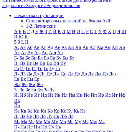
Питание
Стоматология
Счастливое детство
Урология и
андрология
Хирургия
Эндокринология
лекарства и субстанции
Список торговых названий на буквы А-Я
1-Z Латинские
А
Б
В
Г
Д
Е
Ж
З
И
Й
К
Л
М
Н
О
П
Р
С
Т
У
Ф
Х
Ц
Ч
Ш
Э
Ю
Я
5
9
L
H
А.
Аа
Аб
Ав
Аг
Ад
Ае
Аз
Аи
Ай
Ак
Ал
Ам
Ан
Ап
Ар
Ас
Ат
Ау
Аф
Ац
Аш
Аэ
Б-
Ба
Бе
Би
Бл
Бо
Бр
Бу
Бы
Бэ
В-
Ва
Вг
Ве
Ви
Во
Вп
Ву
Га
Ге
Ги
Гл
Го
Гр
Гу
Гэ
Д-
Д3
Да
Дв
Дг
Де
Дж
Ди
Дл
До
Др
Ду
Ды
Дэ
Дю
Ев
Ек
Ем
Ер
Жа
Же
Жи
Жо
За
Зв
Зе
Зи
Зм
Зо
Зу
И.
Иб
Ив
Иг
Ид
Из
Ик
Ил
Им
Ин
Ио
Ип
Ир
Ис
Ит
Иф
Их
Йо
Ка
Кв
Ке
Ки
Кл
Ко
Кр
Кс
Ку
Кь
Кэ
Л-
Ла
Ле
Ли
Ло
Лу
Ль
Лю
Ля
М-
Ма
Ме
Ми
Мл
Мм
Мо
Мс
Му
Мэ
Мю
Мя
Н-
На
Не
Ни
Но
Ну
Нь