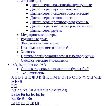
Диспансеры
Диспансеры врачебно-физкультурные
Диспансеры наркологические
Диспансеры психоневрологические
Диспансеры онкологические
Диспансеры противотуберкулезные
Диспансеры кожно-венерологические
Диспансеры другие
Медицинские центры
Родильные дома
Женские консультации
Госпитали для ветеранов войн
Хосписы
Центры планирования семьи и репродукции
Онкологические учреждения
БАДы и другие ТАА
Список торговых названий на буквы А-Я
1-Z Латинские
А
Б
В
Г
Д
Е
Ж
З
И
Й
К
Л
М
Н
О
П
Р
С
Т
У
Ф
Х
Ц
Ч
Ш
Э
Ю
Я
L
Q
Ад
Ае
Ак
Ал
Ан
Ап
Ар
Ас
Ат
Ац
Ба
Бе
Би
Бл
Бо
Бр
Бь
Ва
Ве
Ви
Во
Га
Ге
Ги
Гл
Го
Гр