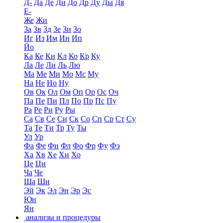
Д-
Да
Де
Ди
До
Др
Ду
Ды
Дя
Е-
Же
Жи
За
Зв
Зд
Зе
Зи
Зо
Иг
Из
Им
Ин
Ип
Йо
Ка
Ке
Ки
Кл
Ко
Кр
Ку
Ла
Ле
Ли
Ль
Лю
Ма
Ме
Ми
Мо
Мс
Му
На
Не
Но
Ну
Ов
Ок
Ол
Ом
Оп
Ор
Ос
Оч
Па
Пе
Пи
Пл
По
Пр
Пс
Пу
Ра
Ре
Ри
Ру
Ры
Са
Св
Се
Си
Ск
Со
Сп
Ср
Ст
Су
Та
Те
Ти
Тр
Ту
Ты
Ул
Ур
Фа
Фе
Фи
Фл
Фо
Фр
Фу
Фэ
Ха
Хв
Хе
Хи
Хо
Це
Ци
Ча
Че
Ша
Ши
Эй
Эк
Эл
Эн
Эр
Эс
Юн
Ян
анализы и процедуры