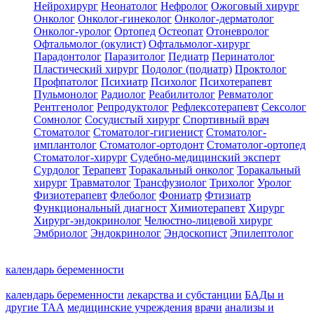
Нейрохирург
Неонатолог
Нефролог
Ожоговый хирург
Онколог
Онколог-гинеколог
Онколог-дерматолог
Онколог-уролог
Ортопед
Остеопат
Отоневролог
Офтальмолог (окулист)
Офтальмолог-хирург
Парадонтолог
Паразитолог
Педиатр
Перинатолог
Пластический хирург
Подолог (подиатр)
Проктолог
Профпатолог
Психиатр
Психолог
Психотерапевт
Пульмонолог
Радиолог
Реабилитолог
Ревматолог
Рентгенолог
Репродуктолог
Рефлексотерапевт
Сексолог
Сомнолог
Сосудистый хирург
Спортивный врач
Стоматолог
Стоматолог-гигиенист
Стоматолог-
имплантолог
Стоматолог-ортодонт
Стоматолог-ортопед
Стоматолог-хирург
Судебно-медицинский эксперт
Сурдолог
Терапевт
Торакальный онколог
Торакальный
хирург
Травматолог
Трансфузиолог
Трихолог
Уролог
Физиотерапевт
Флеболог
Фониатр
Фтизиатр
Функциональный диагност
Химиотерапевт
Хирург
Хирург-эндокринолог
Челюстно-лицевой хирург
Эмбриолог
Эндокринолог
Эндоскопист
Эпилептолог
календарь беременности
календарь беременности
лекарства и субстанции
БАДы и
другие ТАА
медицинские учреждения
врачи
анализы и