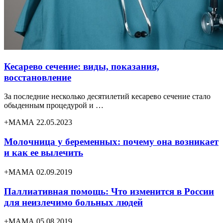
Кесарево сечение: виды, показания,
восстановление
За последние несколько десятилетий кесарево сечение стало
обыденным процедурой и …
+МАМА 22.05.2023
Молочница у беременных: почему она возникает
и как ее вылечить
+МАМА 02.09.2019
Паллиативная помощь: Что изменится в России
для неизлечимо больных людей
+МАМА 05.08.2019