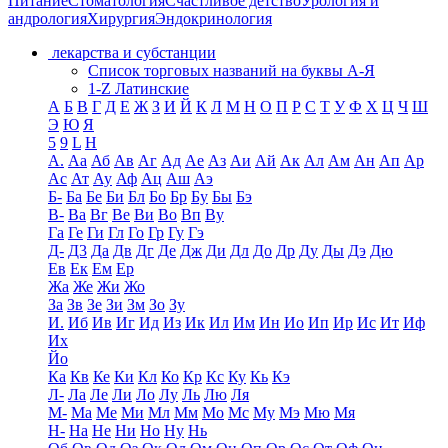
Питание
Стоматология
Счастливое детство
Урология и
андрология
Хирургия
Эндокринология
лекарства и субстанции
Список торговых названий на буквы А-Я
1-Z Латинские
А
Б
В
Г
Д
Е
Ж
З
И
Й
К
Л
М
Н
О
П
Р
С
Т
У
Ф
Х
Ц
Ч
Ш
Э
Ю
Я
5
9
L
H
А.
Аа
Аб
Ав
Аг
Ад
Ае
Аз
Аи
Ай
Ак
Ал
Ам
Ан
Ап
Ар
Ас
Ат
Ау
Аф
Ац
Аш
Аэ
Б-
Ба
Бе
Би
Бл
Бо
Бр
Бу
Бы
Бэ
В-
Ва
Вг
Ве
Ви
Во
Вп
Ву
Га
Ге
Ги
Гл
Го
Гр
Гу
Гэ
Д-
Д3
Да
Дв
Дг
Де
Дж
Ди
Дл
До
Др
Ду
Ды
Дэ
Дю
Ев
Ек
Ем
Ер
Жа
Же
Жи
Жо
За
Зв
Зе
Зи
Зм
Зо
Зу
И.
Иб
Ив
Иг
Ид
Из
Ик
Ил
Им
Ин
Ио
Ип
Ир
Ис
Ит
Иф
Их
Йо
Ка
Кв
Ке
Ки
Кл
Ко
Кр
Кс
Ку
Кь
Кэ
Л-
Ла
Ле
Ли
Ло
Лу
Ль
Лю
Ля
М-
Ма
Ме
Ми
Мл
Мм
Мо
Мс
Му
Мэ
Мю
Мя
Н-
На
Не
Ни
Но
Ну
Нь