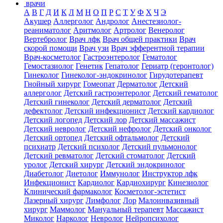
врачи
А
В
Г
Д
И
К
Л
М
Н
О
П
Р
С
Т
У
Ф
Х
Ч
Э
Акушер
Аллерголог
Андролог
Анестезиолог-
реаниматолог
Аритмолог
Артролог
Венеролог
Вертебролог
Врач лфк
Врач общей практики
Врач
скорой помощи
Врач узи
Врач эфферентной терапии
Врач-косметолог
Гастроэнтеролог
Гематолог
Гемостазиолог
Генетик
Гепатолог
Гериатр (геронтолог)
Гинеколог
Гинеколог-эндокринолог
Гирудотерапевт
Гнойный хирург
Гомеопат
Дерматолог
Детский
аллерголог
Детский гастроэнтеролог
Детский гематолог
Детский гинеколог
Детский дерматолог
Детский
дефектолог
Детский инфекционист
Детский кардиолог
Детский логопед
Детский лор
Детский массажист
Детский невролог
Детский нефролог
Детский онколог
Детский ортопед
Детский офтальмолог
Детский
психиатр
Детский психолог
Детский пульмонолог
Детский ревматолог
Детский стоматолог
Детский
уролог
Детский хирург
Детский эндокринолог
Диабетолог
Диетолог
Иммунолог
Инструктор лфк
Инфекционист
Кардиолог
Кардиохирург
Кинезиолог
Клинический фармаколог
Косметолог-эстетист
Лазерный хирург
Лимфолог
Лор
Малоинвазивный
хирург
Маммолог
Мануальный терапевт
Массажист
Миколог
Нарколог
Невролог
Нейропсихолог