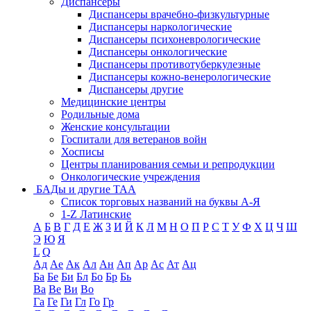
Диспансеры
Диспансеры врачебно-физкультурные
Диспансеры наркологические
Диспансеры психоневрологические
Диспансеры онкологические
Диспансеры противотуберкулезные
Диспансеры кожно-венерологические
Диспансеры другие
Медицинские центры
Родильные дома
Женские консультации
Госпитали для ветеранов войн
Хосписы
Центры планирования семьи и репродукции
Онкологические учреждения
БАДы и другие ТАА
Список торговых названий на буквы А-Я
1-Z Латинские
А
Б
В
Г
Д
Е
Ж
З
И
Й
К
Л
М
Н
О
П
Р
С
Т
У
Ф
Х
Ц
Ч
Ш
Э
Ю
Я
L
Q
Ад
Ае
Ак
Ал
Ан
Ап
Ар
Ас
Ат
Ац
Ба
Бе
Би
Бл
Бо
Бр
Бь
Ва
Ве
Ви
Во
Га
Ге
Ги
Гл
Го
Гр