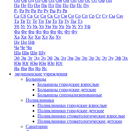
Об
Ов
Од
Оз
Ок
Ол
Ом
Он
Оп
Ор
Ос
От
Оф
Оц
Па
Пе
Пз
Пи
Пк
Пл
Пн
По
Пр
Пс
Пу
Р-
Ра
Ре
Ри
Ро
Ру
Ры
Рэ
Ря
Са
Сб
Св
Се
Си
Ск
Сл
См
Сн
Со
Сп
Ср
Ст
Су
Сы
Сю
Та
Тв
Тг
Те
Ти
Тм
То
Тр
Ту
Ты
Тэ
Уб
Уг
Уз
Ук
Ул
Ум
Ун
Уп
Ур
Ус
Ут
Уф
Фа
Фе
Фи
Фл
Фо
Фр
Фс
Фт
Фу
Ха
Хв
Хе
Хи
Хл
Хо
Ху
Це
Ци
Цф
Ча
Че
Чи
Ша
Шв
Ши
Шу
Эб
Эв
Эг
Эд
Эз
Эй
Эк
Эл
Эм
Эн
Эп
Эр
Эс
Эт
Эу
Эф
Эх
Юв
Юг
Юм
Юн
Юп
Ют
Як
Ям
Ян
Яр
Яс
медицинские учреждения
Больницы
Больницы городские взрослые
Больницы городские детские
Больницы специализированные
Поликлиники
Поликлиники городские взрослые
Поликлиники городские детские
Поликлиники стоматологические взрослые
Поликлиники стоматологические детские
Санатории