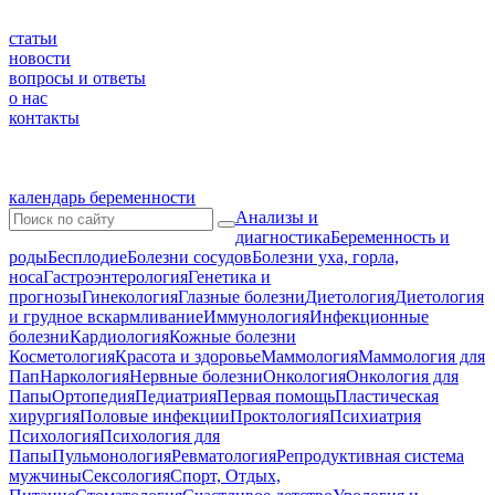
статьи
новости
вопросы и ответы
о нас
контакты
календарь беременности
Анализы и
диагностика
Беременность и
роды
Бесплодие
Болезни сосудов
Болезни уха, горла,
носа
Гастроэнтерология
Генетика и
прогнозы
Гинекология
Глазные болезни
Диетология
Диетология
и грудное вскармливание
Иммунология
Инфекционные
болезни
Кардиология
Кожные болезни
Косметология
Красота и здоровье
Маммология
Маммология для
Пап
Наркология
Нервные болезни
Онкология
Онкология для
Папы
Ортопедия
Педиатрия
Первая помощь
Пластическая
хирургия
Половые инфекции
Проктология
Психиатрия
Психология
Психология для
Папы
Пульмонология
Ревматология
Репродуктивная система
мужчины
Сексология
Спорт, Отдых,