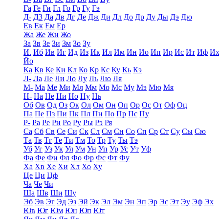
Га
Ге
Ги
Гл
Го
Гр
Гу
Гэ
Д-
Д3
Да
Дв
Дг
Де
Дж
Ди
Дл
До
Др
Ду
Ды
Дэ
Дю
Ев
Ек
Ем
Ер
Жа
Же
Жи
Жо
За
Зв
Зе
Зи
Зм
Зо
Зу
И.
Иб
Ив
Иг
Ид
Из
Ик
Ил
Им
Ин
Ио
Ип
Ир
Ис
Ит
Иф
И
Йо
Ка
Кв
Ке
Ки
Кл
Ко
Кр
Кс
Ку
Кь
Кэ
Л-
Ла
Ле
Ли
Ло
Лу
Ль
Лю
Ля
М-
Ма
Ме
Ми
Мл
Мм
Мо
Мс
Му
Мэ
Мю
Мя
Н-
На
Не
Ни
Но
Ну
Нь
Об
Ов
Од
Оз
Ок
Ол
Ом
Он
Оп
Ор
Ос
От
Оф
Оц
Па
Пе
Пз
Пи
Пк
Пл
Пн
По
Пр
Пс
Пу
Р-
Ра
Ре
Ри
Ро
Ру
Ры
Рэ
Ря
Са
Сб
Св
Се
Си
Ск
Сл
См
Сн
Со
Сп
Ср
Ст
Су
Сы
Сю
Та
Тв
Тг
Те
Ти
Тм
То
Тр
Ту
Ты
Тэ
Уб
Уг
Уз
Ук
Ул
Ум
Ун
Уп
Ур
Ус
Ут
Уф
Фа
Фе
Фи
Фл
Фо
Фр
Фс
Фт
Фу
Ха
Хв
Хе
Хи
Хл
Хо
Ху
Це
Ци
Цф
Ча
Че
Чи
Ша
Шв
Ши
Шу
Эб
Эв
Эг
Эд
Эз
Эй
Эк
Эл
Эм
Эн
Эп
Эр
Эс
Эт
Эу
Эф
Эх
Юв
Юг
Юм
Юн
Юп
Ют