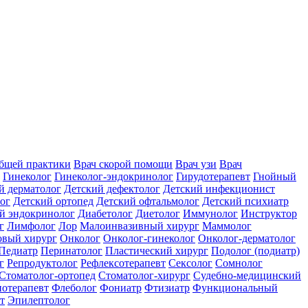
общей практики
Врач скорой помощи
Врач узи
Врач
Гинеколог
Гинеколог-эндокринолог
Гирудотерапевт
Гнойный
й дерматолог
Детский дефектолог
Детский инфекционист
ог
Детский ортопед
Детский офтальмолог
Детский психиатр
й эндокринолог
Диабетолог
Диетолог
Иммунолог
Инструктор
г
Лимфолог
Лор
Малоинвазивный хирург
Маммолог
вый хирург
Онколог
Онколог-гинеколог
Онколог-дерматолог
Педиатр
Перинатолог
Пластический хирург
Подолог (подиатр)
г
Репродуктолог
Рефлексотерапевт
Сексолог
Сомнолог
Стоматолог-ортопед
Стоматолог-хирург
Судебно-медицинский
отерапевт
Флеболог
Фониатр
Фтизиатр
Функциональный
т
Эпилептолог