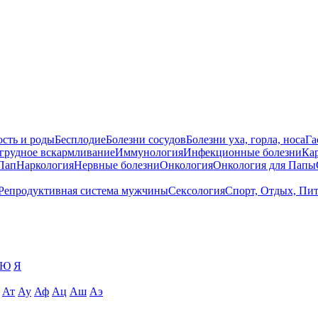
сть и роды
Бесплодие
Болезни сосудов
Болезни уха, горла, носа
Га
 грудное вскармливание
Иммунология
Инфекционные болезни
Ка
Пап
Наркология
Нервные болезни
Онкология
Онкология для Папы
Репродуктивная система мужчины
Сексология
Спорт, Отдых, Пи
Ю
Я
Ат
Ау
Аф
Ац
Аш
Аэ