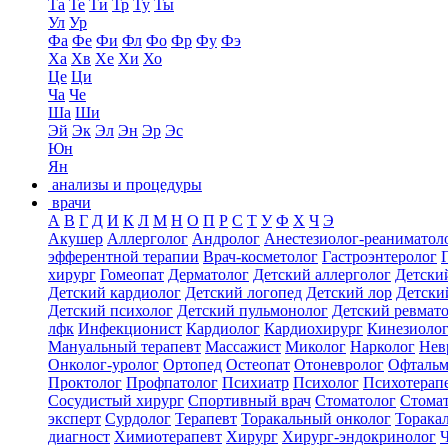
Та
Те
Ти
Тр
Ту
Ты
Ул
Ур
Фа
Фе
Фи
Фл
Фо
Фр
Фу
Фэ
Ха
Хв
Хе
Хи
Хо
Це
Ци
Ча
Че
Ша
Ши
Эй
Эк
Эл
Эн
Эр
Эс
Юн
Ян
анализы и процедуры
врачи
А
В
Г
Д
И
К
Л
М
Н
О
П
Р
С
Т
У
Ф
Х
Ч
Э
Акушер
Аллерголог
Андролог
Анестезиолог-реаниматол
эфферентной терапии
Врач-косметолог
Гастроэнтеролог
хирург
Гомеопат
Дерматолог
Детский аллерголог
Детски
Детский кардиолог
Детский логопед
Детский лор
Детски
Детский психолог
Детский пульмонолог
Детский ревмат
лфк
Инфекционист
Кардиолог
Кардиохирург
Кинезиоло
Мануальный терапевт
Массажист
Миколог
Нарколог
Нев
Онколог-уролог
Ортопед
Остеопат
Отоневролог
Офтальм
Проктолог
Профпатолог
Психиатр
Психолог
Психотерап
Сосудистый хирург
Спортивный врач
Стоматолог
Стомат
эксперт
Сурдолог
Терапевт
Торакальный онколог
Торака
диагност
Химиотерапевт
Хирург
Хирург-эндокринолог
Ч