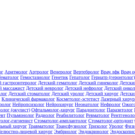
ог
Аритмолог
Артролог
Венеролог
Вертебролог
Врач лфк
Врач 
Гематолог
Гемостазиолог
Генетик
Гепатолог
Гериатр (геронтолог)
й гастроэнтеролог
Детский гематолог
Детский гинеколог
Детски
й массажист
Детский невролог
Детский нефролог
Детский онкол
олог
Детский стоматолог
Детский уролог
Детский хирург
Детски
г
Клинический фармаколог
Косметолог-эстетист
Лазерный хирур
ролог
Нейропсихолог
Нейрохирург
Неонатолог
Нефролог
Ожого
олог (окулист)
Офтальмолог-хирург
Парадонтолог
Паразитолог
евт
Пульмонолог
Радиолог
Реабилитолог
Ревматолог
Рентгеноло
олог-гигиенист
Стоматолог-имплантолог
Стоматолог-ортодонт
льный хирург
Травматолог
Трансфузиолог
Трихолог
Уролог
Физи
елюстно-лицевой хирург
Эмбриолог
Эндокринолог
Эндоскопис