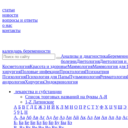
статьи
новости
вопросы и ответы
о нас
контакты
календарь беременности
Анализы и диагностика
Беременно
болезни
Диетология
Диетология и
Косметология
Красота и здоровье
Маммология
Маммология для 
хирургия
Половые инфекции
Проктология
Психиатрия
Психология
Психология для Папы
Пульмонология
Ревматология
андрология
Хирургия
Эндокринология
лекарства и субстанции
Список торговых названий на буквы А-Я
1-Z Латинские
А
Б
В
Г
Д
Е
Ж
З
И
Й
К
Л
М
Н
О
П
Р
С
Т
У
Ф
Х
Ц
Ч
Ш
Э
5
9
L
H
А.
Аа
Аб
Ав
Аг
Ад
Ае
Аз
Аи
Ай
Ак
Ал
Ам
Ан
Ап
Ар
Ас
Б-
Ба
Бе
Би
Бл
Бо
Бр
Бу
Бы
Бэ
В-
Ва
Вг
Ве
Ви
Во
Вп
Ву