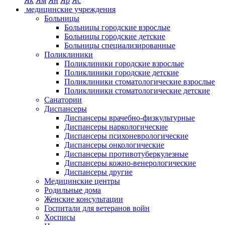
Як
Ям
Ян
Яр
Яс
медицинские учреждения
Больницы
Больницы городские взрослые
Больницы городские детские
Больницы специализированные
Поликлиники
Поликлиники городские взрослые
Поликлиники городские детские
Поликлиники стоматологические взрослые
Поликлиники стоматологические детские
Санатории
Диспансеры
Диспансеры врачебно-физкультурные
Диспансеры наркологические
Диспансеры психоневрологические
Диспансеры онкологические
Диспансеры противотуберкулезные
Диспансеры кожно-венерологические
Диспансеры другие
Медицинские центры
Родильные дома
Женские консультации
Госпитали для ветеранов войн
Хосписы