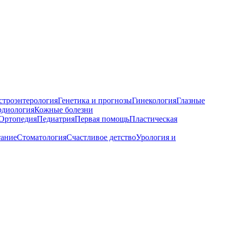
строэнтерология
Генетика и прогнозы
Гинекология
Глазные
рдиология
Кожные болезни
Ортопедия
Педиатрия
Первая помощь
Пластическая
тание
Стоматология
Счастливое детство
Урология и