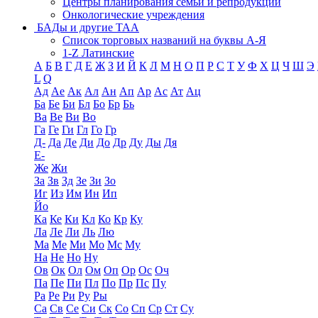
Центры планирования семьи и репродукции
Онкологические учреждения
БАДы и другие ТАА
Список торговых названий на буквы А-Я
1-Z Латинские
А
Б
В
Г
Д
Е
Ж
З
И
Й
К
Л
М
Н
О
П
Р
С
Т
У
Ф
Х
Ц
Ч
Ш
Э
L
Q
Ад
Ае
Ак
Ал
Ан
Ап
Ар
Ас
Ат
Ац
Ба
Бе
Би
Бл
Бо
Бр
Бь
Ва
Ве
Ви
Во
Га
Ге
Ги
Гл
Го
Гр
Д-
Да
Де
Ди
До
Др
Ду
Ды
Дя
Е-
Же
Жи
За
Зв
Зд
Зе
Зи
Зо
Иг
Из
Им
Ин
Ип
Йо
Ка
Ке
Ки
Кл
Ко
Кр
Ку
Ла
Ле
Ли
Ль
Лю
Ма
Ме
Ми
Мо
Мс
Му
На
Не
Но
Ну
Ов
Ок
Ол
Ом
Оп
Ор
Ос
Оч
Па
Пе
Пи
Пл
По
Пр
Пс
Пу
Ра
Ре
Ри
Ру
Ры
Са
Св
Се
Си
Ск
Со
Сп
Ср
Ст
Су