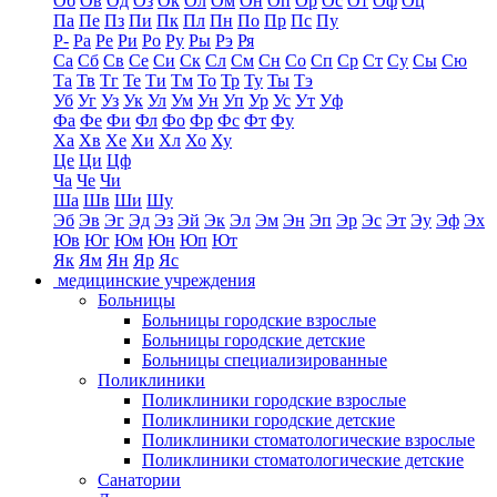
Об
Ов
Од
Оз
Ок
Ол
Ом
Он
Оп
Ор
Ос
От
Оф
Оц
Па
Пе
Пз
Пи
Пк
Пл
Пн
По
Пр
Пс
Пу
Р-
Ра
Ре
Ри
Ро
Ру
Ры
Рэ
Ря
Са
Сб
Св
Се
Си
Ск
Сл
См
Сн
Со
Сп
Ср
Ст
Су
Сы
Сю
Та
Тв
Тг
Те
Ти
Тм
То
Тр
Ту
Ты
Тэ
Уб
Уг
Уз
Ук
Ул
Ум
Ун
Уп
Ур
Ус
Ут
Уф
Фа
Фе
Фи
Фл
Фо
Фр
Фс
Фт
Фу
Ха
Хв
Хе
Хи
Хл
Хо
Ху
Це
Ци
Цф
Ча
Че
Чи
Ша
Шв
Ши
Шу
Эб
Эв
Эг
Эд
Эз
Эй
Эк
Эл
Эм
Эн
Эп
Эр
Эс
Эт
Эу
Эф
Эх
Юв
Юг
Юм
Юн
Юп
Ют
Як
Ям
Ян
Яр
Яс
медицинские учреждения
Больницы
Больницы городские взрослые
Больницы городские детские
Больницы специализированные
Поликлиники
Поликлиники городские взрослые
Поликлиники городские детские
Поликлиники стоматологические взрослые
Поликлиники стоматологические детские
Санатории