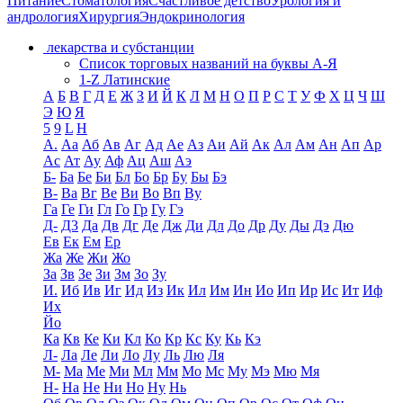
Питание
Стоматология
Счастливое детство
Урология и
андрология
Хирургия
Эндокринология
лекарства и субстанции
Список торговых названий на буквы А-Я
1-Z Латинские
А
Б
В
Г
Д
Е
Ж
З
И
Й
К
Л
М
Н
О
П
Р
С
Т
У
Ф
Х
Ц
Ч
Ш
Э
Ю
Я
5
9
L
H
А.
Аа
Аб
Ав
Аг
Ад
Ае
Аз
Аи
Ай
Ак
Ал
Ам
Ан
Ап
Ар
Ас
Ат
Ау
Аф
Ац
Аш
Аэ
Б-
Ба
Бе
Би
Бл
Бо
Бр
Бу
Бы
Бэ
В-
Ва
Вг
Ве
Ви
Во
Вп
Ву
Га
Ге
Ги
Гл
Го
Гр
Гу
Гэ
Д-
Д3
Да
Дв
Дг
Де
Дж
Ди
Дл
До
Др
Ду
Ды
Дэ
Дю
Ев
Ек
Ем
Ер
Жа
Же
Жи
Жо
За
Зв
Зе
Зи
Зм
Зо
Зу
И.
Иб
Ив
Иг
Ид
Из
Ик
Ил
Им
Ин
Ио
Ип
Ир
Ис
Ит
Иф
Их
Йо
Ка
Кв
Ке
Ки
Кл
Ко
Кр
Кс
Ку
Кь
Кэ
Л-
Ла
Ле
Ли
Ло
Лу
Ль
Лю
Ля
М-
Ма
Ме
Ми
Мл
Мм
Мо
Мс
Му
Мэ
Мю
Мя
Н-
На
Не
Ни
Но
Ну
Нь