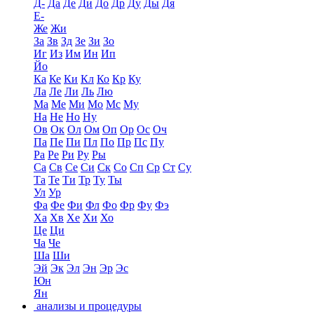
Д-
Да
Де
Ди
До
Др
Ду
Ды
Дя
Е-
Же
Жи
За
Зв
Зд
Зе
Зи
Зо
Иг
Из
Им
Ин
Ип
Йо
Ка
Ке
Ки
Кл
Ко
Кр
Ку
Ла
Ле
Ли
Ль
Лю
Ма
Ме
Ми
Мо
Мс
Му
На
Не
Но
Ну
Ов
Ок
Ол
Ом
Оп
Ор
Ос
Оч
Па
Пе
Пи
Пл
По
Пр
Пс
Пу
Ра
Ре
Ри
Ру
Ры
Са
Св
Се
Си
Ск
Со
Сп
Ср
Ст
Су
Та
Те
Ти
Тр
Ту
Ты
Ул
Ур
Фа
Фе
Фи
Фл
Фо
Фр
Фу
Фэ
Ха
Хв
Хе
Хи
Хо
Це
Ци
Ча
Че
Ша
Ши
Эй
Эк
Эл
Эн
Эр
Эс
Юн
Ян
анализы и процедуры