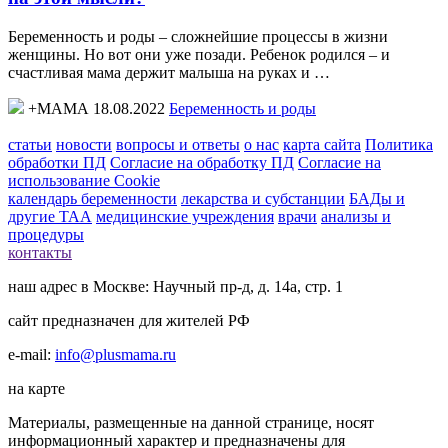
Беременность и роды – сложнейшие процессы в жизни
женщины. Но вот они уже позади. Ребенок родился – и
счастливая мама держит малыша на руках и …
+МАМА 18.08.2022
Беременность и роды
статьи
новости
вопросы и ответы
о нас
карта сайта
Политика
обработки ПД
Согласие на обработку ПД
Согласие на
использование Cookie
календарь беременности
лекарства и субстанции
БАДы и
другие ТАА
медицинские учреждения
врачи
анализы и
процедуры
контакты
наш адрес в Москве: Научный пр-д, д. 14а, стр. 1
сайт предназначен для жителей РФ
e-mail:
info@plusmama.ru
на карте
Материалы, размещенные на данной странице, носят
информационный характер и предназначены для