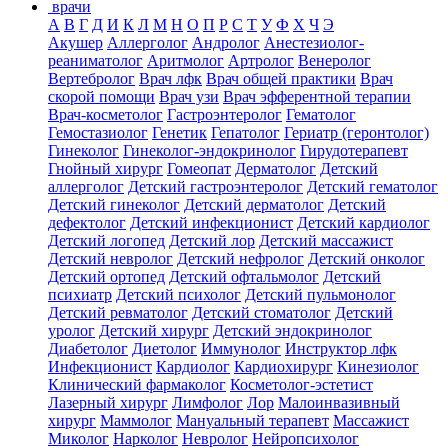
врачи
А
В
Г
Д
И
К
Л
М
Н
О
П
Р
С
Т
У
Ф
Х
Ч
Э
Акушер
Аллерголог
Андролог
Анестезиолог-
реаниматолог
Аритмолог
Артролог
Венеролог
Вертебролог
Врач лфк
Врач общей практики
Врач
скорой помощи
Врач узи
Врач эфферентной терапии
Врач-косметолог
Гастроэнтеролог
Гематолог
Гемостазиолог
Генетик
Гепатолог
Гериатр (геронтолог)
Гинеколог
Гинеколог-эндокринолог
Гирудотерапевт
Гнойный хирург
Гомеопат
Дерматолог
Детский
аллерголог
Детский гастроэнтеролог
Детский гематолог
Детский гинеколог
Детский дерматолог
Детский
дефектолог
Детский инфекционист
Детский кардиолог
Детский логопед
Детский лор
Детский массажист
Детский невролог
Детский нефролог
Детский онколог
Детский ортопед
Детский офтальмолог
Детский
психиатр
Детский психолог
Детский пульмонолог
Детский ревматолог
Детский стоматолог
Детский
уролог
Детский хирург
Детский эндокринолог
Диабетолог
Диетолог
Иммунолог
Инструктор лфк
Инфекционист
Кардиолог
Кардиохирург
Кинезиолог
Клинический фармаколог
Косметолог-эстетист
Лазерный хирург
Лимфолог
Лор
Малоинвазивный
хирург
Маммолог
Мануальный терапевт
Массажист
Миколог
Нарколог
Невролог
Нейропсихолог