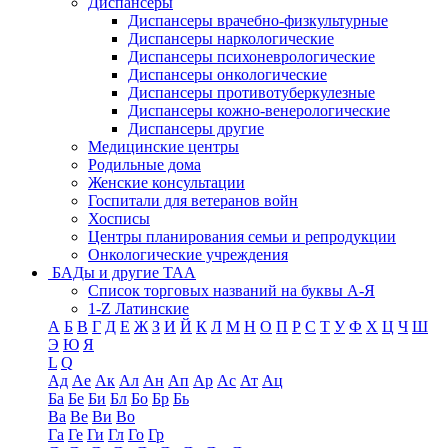
Диспансеры
Диспансеры врачебно-физкультурные
Диспансеры наркологические
Диспансеры психоневрологические
Диспансеры онкологические
Диспансеры противотуберкулезные
Диспансеры кожно-венерологические
Диспансеры другие
Медицинские центры
Родильные дома
Женские консультации
Госпитали для ветеранов войн
Хосписы
Центры планирования семьи и репродукции
Онкологические учреждения
БАДы и другие ТАА
Список торговых названий на буквы А-Я
1-Z Латинские
А
Б
В
Г
Д
Е
Ж
З
И
Й
К
Л
М
Н
О
П
Р
С
Т
У
Ф
Х
Ц
Ч
Ш
Э
Ю
Я
L
Q
Ад
Ае
Ак
Ал
Ан
Ап
Ар
Ас
Ат
Ац
Ба
Бе
Би
Бл
Бо
Бр
Бь
Ва
Ве
Ви
Во
Га
Ге
Ги
Гл
Го
Гр