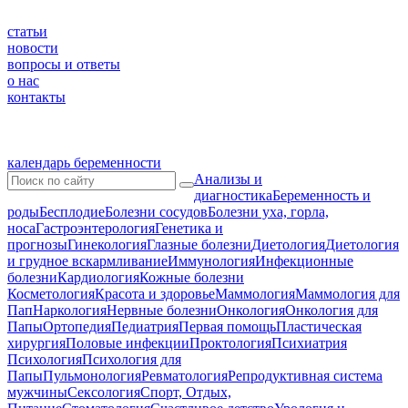
статьи
новости
вопросы и ответы
о нас
контакты
календарь беременности
Анализы и
диагностика
Беременность и
роды
Бесплодие
Болезни сосудов
Болезни уха, горла,
носа
Гастроэнтерология
Генетика и
прогнозы
Гинекология
Глазные болезни
Диетология
Диетология
и грудное вскармливание
Иммунология
Инфекционные
болезни
Кардиология
Кожные болезни
Косметология
Красота и здоровье
Маммология
Маммология для
Пап
Наркология
Нервные болезни
Онкология
Онкология для
Папы
Ортопедия
Педиатрия
Первая помощь
Пластическая
хирургия
Половые инфекции
Проктология
Психиатрия
Психология
Психология для
Папы
Пульмонология
Ревматология
Репродуктивная система
мужчины
Сексология
Спорт, Отдых,