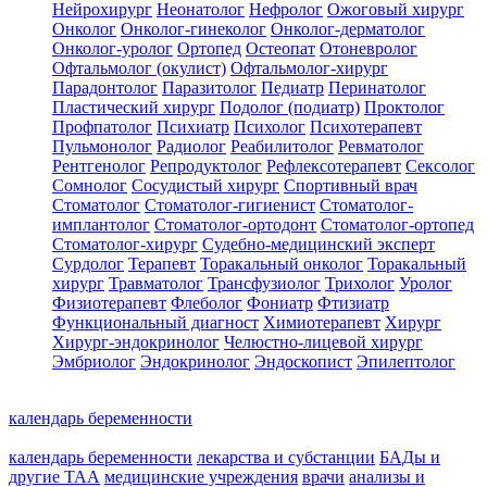
Нейрохирург
Неонатолог
Нефролог
Ожоговый хирург
Онколог
Онколог-гинеколог
Онколог-дерматолог
Онколог-уролог
Ортопед
Остеопат
Отоневролог
Офтальмолог (окулист)
Офтальмолог-хирург
Парадонтолог
Паразитолог
Педиатр
Перинатолог
Пластический хирург
Подолог (подиатр)
Проктолог
Профпатолог
Психиатр
Психолог
Психотерапевт
Пульмонолог
Радиолог
Реабилитолог
Ревматолог
Рентгенолог
Репродуктолог
Рефлексотерапевт
Сексолог
Сомнолог
Сосудистый хирург
Спортивный врач
Стоматолог
Стоматолог-гигиенист
Стоматолог-
имплантолог
Стоматолог-ортодонт
Стоматолог-ортопед
Стоматолог-хирург
Судебно-медицинский эксперт
Сурдолог
Терапевт
Торакальный онколог
Торакальный
хирург
Травматолог
Трансфузиолог
Трихолог
Уролог
Физиотерапевт
Флеболог
Фониатр
Фтизиатр
Функциональный диагност
Химиотерапевт
Хирург
Хирург-эндокринолог
Челюстно-лицевой хирург
Эмбриолог
Эндокринолог
Эндоскопист
Эпилептолог
календарь беременности
календарь беременности
лекарства и субстанции
БАДы и
другие ТАА
медицинские учреждения
врачи
анализы и