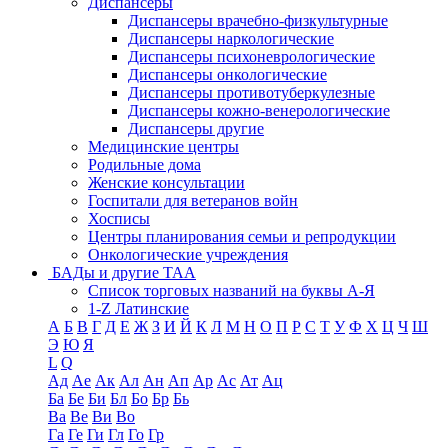
Диспансеры
Диспансеры врачебно-физкультурные
Диспансеры наркологические
Диспансеры психоневрологические
Диспансеры онкологические
Диспансеры противотуберкулезные
Диспансеры кожно-венерологические
Диспансеры другие
Медицинские центры
Родильные дома
Женские консультации
Госпитали для ветеранов войн
Хосписы
Центры планирования семьи и репродукции
Онкологические учреждения
БАДы и другие ТАА
Список торговых названий на буквы А-Я
1-Z Латинские
А
Б
В
Г
Д
Е
Ж
З
И
Й
К
Л
М
Н
О
П
Р
С
Т
У
Ф
Х
Ц
Ч
Ш
Э
Ю
Я
L
Q
Ад
Ае
Ак
Ал
Ан
Ап
Ар
Ас
Ат
Ац
Ба
Бе
Би
Бл
Бо
Бр
Бь
Ва
Ве
Ви
Во
Га
Ге
Ги
Гл
Го
Гр