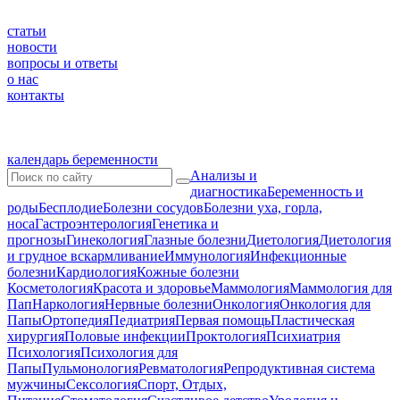
статьи
новости
вопросы и ответы
о нас
контакты
календарь беременности
Анализы и
диагностика
Беременность и
роды
Бесплодие
Болезни сосудов
Болезни уха, горла,
носа
Гастроэнтерология
Генетика и
прогнозы
Гинекология
Глазные болезни
Диетология
Диетология
и грудное вскармливание
Иммунология
Инфекционные
болезни
Кардиология
Кожные болезни
Косметология
Красота и здоровье
Маммология
Маммология для
Пап
Наркология
Нервные болезни
Онкология
Онкология для
Папы
Ортопедия
Педиатрия
Первая помощь
Пластическая
хирургия
Половые инфекции
Проктология
Психиатрия
Психология
Психология для
Папы
Пульмонология
Ревматология
Репродуктивная система
мужчины
Сексология
Спорт, Отдых,