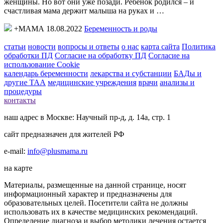
женщины. Но вот они уже позади. Ребенок родился – и
счастливая мама держит малыша на руках и …
+МАМА 18.08.2022
Беременность и роды
статьи
новости
вопросы и ответы
о нас
карта сайта
Политика
обработки ПД
Согласие на обработку ПД
Согласие на
использование Cookie
календарь беременности
лекарства и субстанции
БАДы и
другие ТАА
медицинские учреждения
врачи
анализы и
процедуры
контакты
наш адрес в Москве: Научный пр-д, д. 14а, стр. 1
сайт предназначен для жителей РФ
e-mail:
info@plusmama.ru
на карте
Материалы, размещенные на данной странице, носят
информационный характер и предназначены для
образовательных целей. Посетители сайта не должны
использовать их в качестве медицинских рекомендаций.
Определение диагноза и выбор методики лечения остается