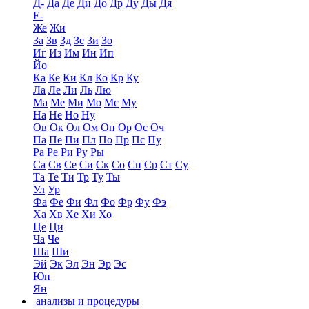
Д-
Да
Де
Ди
До
Др
Ду
Ды
Дя
Е-
Же
Жи
За
Зв
Зд
Зе
Зи
Зо
Иг
Из
Им
Ин
Ип
Йо
Ка
Ке
Ки
Кл
Ко
Кр
Ку
Ла
Ле
Ли
Ль
Лю
Ма
Ме
Ми
Мо
Мс
Му
На
Не
Но
Ну
Ов
Ок
Ол
Ом
Оп
Ор
Ос
Оч
Па
Пе
Пи
Пл
По
Пр
Пс
Пу
Ра
Ре
Ри
Ру
Ры
Са
Св
Се
Си
Ск
Со
Сп
Ср
Ст
Су
Та
Те
Ти
Тр
Ту
Ты
Ул
Ур
Фа
Фе
Фи
Фл
Фо
Фр
Фу
Фэ
Ха
Хв
Хе
Хи
Хо
Це
Ци
Ча
Че
Ша
Ши
Эй
Эк
Эл
Эн
Эр
Эс
Юн
Ян
анализы и процедуры