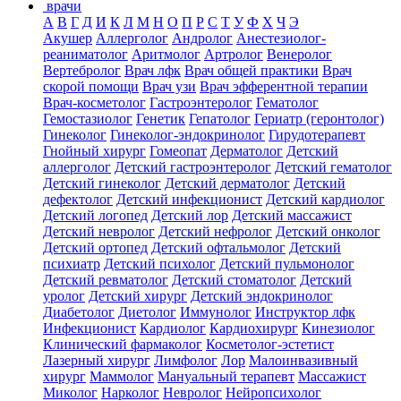
врачи
А
В
Г
Д
И
К
Л
М
Н
О
П
Р
С
Т
У
Ф
Х
Ч
Э
Акушер
Аллерголог
Андролог
Анестезиолог-
реаниматолог
Аритмолог
Артролог
Венеролог
Вертебролог
Врач лфк
Врач общей практики
Врач
скорой помощи
Врач узи
Врач эфферентной терапии
Врач-косметолог
Гастроэнтеролог
Гематолог
Гемостазиолог
Генетик
Гепатолог
Гериатр (геронтолог)
Гинеколог
Гинеколог-эндокринолог
Гирудотерапевт
Гнойный хирург
Гомеопат
Дерматолог
Детский
аллерголог
Детский гастроэнтеролог
Детский гематолог
Детский гинеколог
Детский дерматолог
Детский
дефектолог
Детский инфекционист
Детский кардиолог
Детский логопед
Детский лор
Детский массажист
Детский невролог
Детский нефролог
Детский онколог
Детский ортопед
Детский офтальмолог
Детский
психиатр
Детский психолог
Детский пульмонолог
Детский ревматолог
Детский стоматолог
Детский
уролог
Детский хирург
Детский эндокринолог
Диабетолог
Диетолог
Иммунолог
Инструктор лфк
Инфекционист
Кардиолог
Кардиохирург
Кинезиолог
Клинический фармаколог
Косметолог-эстетист
Лазерный хирург
Лимфолог
Лор
Малоинвазивный
хирург
Маммолог
Мануальный терапевт
Массажист
Миколог
Нарколог
Невролог
Нейропсихолог