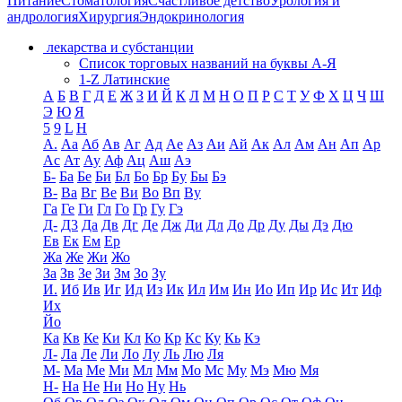
Питание
Стоматология
Счастливое детство
Урология и
андрология
Хирургия
Эндокринология
лекарства и субстанции
Список торговых названий на буквы А-Я
1-Z Латинские
А
Б
В
Г
Д
Е
Ж
З
И
Й
К
Л
М
Н
О
П
Р
С
Т
У
Ф
Х
Ц
Ч
Ш
Э
Ю
Я
5
9
L
H
А.
Аа
Аб
Ав
Аг
Ад
Ае
Аз
Аи
Ай
Ак
Ал
Ам
Ан
Ап
Ар
Ас
Ат
Ау
Аф
Ац
Аш
Аэ
Б-
Ба
Бе
Би
Бл
Бо
Бр
Бу
Бы
Бэ
В-
Ва
Вг
Ве
Ви
Во
Вп
Ву
Га
Ге
Ги
Гл
Го
Гр
Гу
Гэ
Д-
Д3
Да
Дв
Дг
Де
Дж
Ди
Дл
До
Др
Ду
Ды
Дэ
Дю
Ев
Ек
Ем
Ер
Жа
Же
Жи
Жо
За
Зв
Зе
Зи
Зм
Зо
Зу
И.
Иб
Ив
Иг
Ид
Из
Ик
Ил
Им
Ин
Ио
Ип
Ир
Ис
Ит
Иф
Их
Йо
Ка
Кв
Ке
Ки
Кл
Ко
Кр
Кс
Ку
Кь
Кэ
Л-
Ла
Ле
Ли
Ло
Лу
Ль
Лю
Ля
М-
Ма
Ме
Ми
Мл
Мм
Мо
Мс
Му
Мэ
Мю
Мя
Н-
На
Не
Ни
Но
Ну
Нь