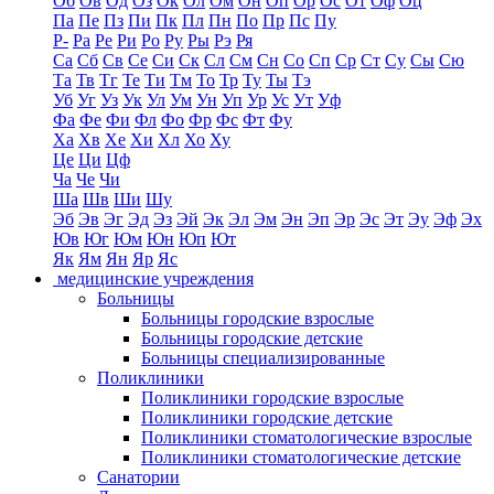
Об
Ов
Од
Оз
Ок
Ол
Ом
Он
Оп
Ор
Ос
От
Оф
Оц
Па
Пе
Пз
Пи
Пк
Пл
Пн
По
Пр
Пс
Пу
Р-
Ра
Ре
Ри
Ро
Ру
Ры
Рэ
Ря
Са
Сб
Св
Се
Си
Ск
Сл
См
Сн
Со
Сп
Ср
Ст
Су
Сы
Сю
Та
Тв
Тг
Те
Ти
Тм
То
Тр
Ту
Ты
Тэ
Уб
Уг
Уз
Ук
Ул
Ум
Ун
Уп
Ур
Ус
Ут
Уф
Фа
Фе
Фи
Фл
Фо
Фр
Фс
Фт
Фу
Ха
Хв
Хе
Хи
Хл
Хо
Ху
Це
Ци
Цф
Ча
Че
Чи
Ша
Шв
Ши
Шу
Эб
Эв
Эг
Эд
Эз
Эй
Эк
Эл
Эм
Эн
Эп
Эр
Эс
Эт
Эу
Эф
Эх
Юв
Юг
Юм
Юн
Юп
Ют
Як
Ям
Ян
Яр
Яс
медицинские учреждения
Больницы
Больницы городские взрослые
Больницы городские детские
Больницы специализированные
Поликлиники
Поликлиники городские взрослые
Поликлиники городские детские
Поликлиники стоматологические взрослые
Поликлиники стоматологические детские
Санатории