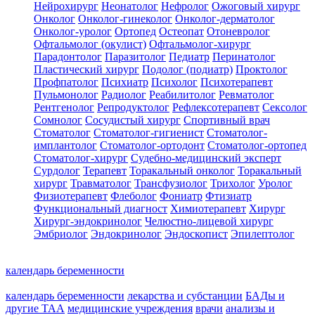
Нейрохирург
Неонатолог
Нефролог
Ожоговый хирург
Онколог
Онколог-гинеколог
Онколог-дерматолог
Онколог-уролог
Ортопед
Остеопат
Отоневролог
Офтальмолог (окулист)
Офтальмолог-хирург
Парадонтолог
Паразитолог
Педиатр
Перинатолог
Пластический хирург
Подолог (подиатр)
Проктолог
Профпатолог
Психиатр
Психолог
Психотерапевт
Пульмонолог
Радиолог
Реабилитолог
Ревматолог
Рентгенолог
Репродуктолог
Рефлексотерапевт
Сексолог
Сомнолог
Сосудистый хирург
Спортивный врач
Стоматолог
Стоматолог-гигиенист
Стоматолог-
имплантолог
Стоматолог-ортодонт
Стоматолог-ортопед
Стоматолог-хирург
Судебно-медицинский эксперт
Сурдолог
Терапевт
Торакальный онколог
Торакальный
хирург
Травматолог
Трансфузиолог
Трихолог
Уролог
Физиотерапевт
Флеболог
Фониатр
Фтизиатр
Функциональный диагност
Химиотерапевт
Хирург
Хирург-эндокринолог
Челюстно-лицевой хирург
Эмбриолог
Эндокринолог
Эндоскопист
Эпилептолог
календарь беременности
календарь беременности
лекарства и субстанции
БАДы и
другие ТАА
медицинские учреждения
врачи
анализы и