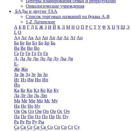
Центры планирования семьи и репродукции
Онкологические учреждения
БАДы и другие ТАА
Список торговых названий на буквы А-Я
1-Z Латинские
А
Б
В
Г
Д
Е
Ж
З
И
Й
К
Л
М
Н
О
П
Р
С
Т
У
Ф
Х
Ц
Ч
Ш
Э
L
Q
Ад
Ае
Ак
Ал
Ан
Ап
Ар
Ас
Ат
Ац
Ба
Бе
Би
Бл
Бо
Бр
Бь
Ва
Ве
Ви
Во
Га
Ге
Ги
Гл
Го
Гр
Д-
Да
Де
Ди
До
Др
Ду
Ды
Дя
Е-
Же
Жи
За
Зв
Зд
Зе
Зи
Зо
Иг
Из
Им
Ин
Ип
Йо
Ка
Ке
Ки
Кл
Ко
Кр
Ку
Ла
Ле
Ли
Ль
Лю
Ма
Ме
Ми
Мо
Мс
Му
На
Не
Но
Ну
Ов
Ок
Ол
Ом
Оп
Ор
Ос
Оч
Па
Пе
Пи
Пл
По
Пр
Пс
Пу
Ра
Ре
Ри
Ру
Ры
Са
Св
Се
Си
Ск
Со
Сп
Ср
Ст
Су