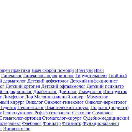
общей практики
Врач скорой помощи
Врач узи
Врач
Гинеколог
Гинеколог-эндокринолог
Гирудотерапевт
Гнойный
й дерматолог
Детский дефектолог
Детский инфекционист
ог
Детский ортопед
Детский офтальмолог
Детский психиатр
й эндокринолог
Диабетолог
Диетолог
Иммунолог
Инструктор
г
Лимфолог
Лор
Малоинвазивный хирург
Маммолог
вый хирург
Онколог
Онколог-гинеколог
Онколог-дерматолог
Педиатр
Перинатолог
Пластический хирург
Подолог (подиатр)
г
Репродуктолог
Рефлексотерапевт
Сексолог
Сомнолог
Стоматолог-ортопед
Стоматолог-хирург
Судебно-медицинский
отерапевт
Флеболог
Фониатр
Фтизиатр
Функциональный
т
Эпилептолог