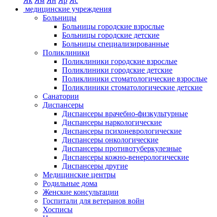
Як
Ям
Ян
Яр
Яс
медицинские учреждения
Больницы
Больницы городские взрослые
Больницы городские детские
Больницы специализированные
Поликлиники
Поликлиники городские взрослые
Поликлиники городские детские
Поликлиники стоматологические взрослые
Поликлиники стоматологические детские
Санатории
Диспансеры
Диспансеры врачебно-физкультурные
Диспансеры наркологические
Диспансеры психоневрологические
Диспансеры онкологические
Диспансеры противотуберкулезные
Диспансеры кожно-венерологические
Диспансеры другие
Медицинские центры
Родильные дома
Женские консультации
Госпитали для ветеранов войн
Хосписы