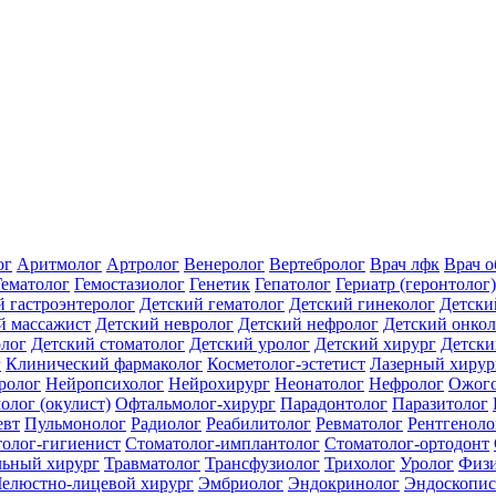
ог
Аритмолог
Артролог
Венеролог
Вертебролог
Врач лфк
Врач 
Гематолог
Гемостазиолог
Генетик
Гепатолог
Гериатр (геронтолог)
й гастроэнтеролог
Детский гематолог
Детский гинеколог
Детски
й массажист
Детский невролог
Детский нефролог
Детский онкол
олог
Детский стоматолог
Детский уролог
Детский хирург
Детски
г
Клинический фармаколог
Косметолог-эстетист
Лазерный хирур
ролог
Нейропсихолог
Нейрохирург
Неонатолог
Нефролог
Ожого
олог (окулист)
Офтальмолог-хирург
Парадонтолог
Паразитолог
евт
Пульмонолог
Радиолог
Реабилитолог
Ревматолог
Рентгеноло
олог-гигиенист
Стоматолог-имплантолог
Стоматолог-ортодонт
льный хирург
Травматолог
Трансфузиолог
Трихолог
Уролог
Физи
елюстно-лицевой хирург
Эмбриолог
Эндокринолог
Эндоскопис