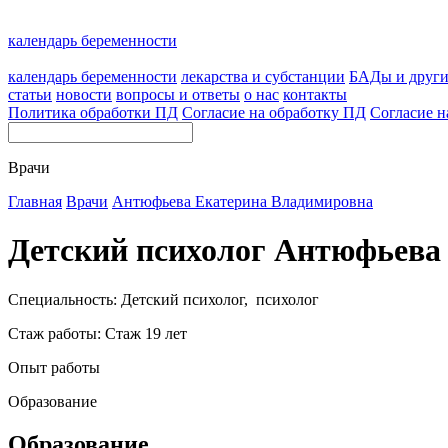
календарь беременности
календарь беременности
лекарства и субстанции
БАДы и друг
статьи
новости
вопросы и ответы
о нас
контакты
Политика обработки ПД
Согласие на обработку ПД
Согласие н
Врачи
Главная
Врачи
Антюфьева Екатерина Владимировна
Детский психолог Антюфьева
Специальность: Детский психолог, психолог
Стаж работы: Стаж 19 лет
Опыт работы
Образование
Образование