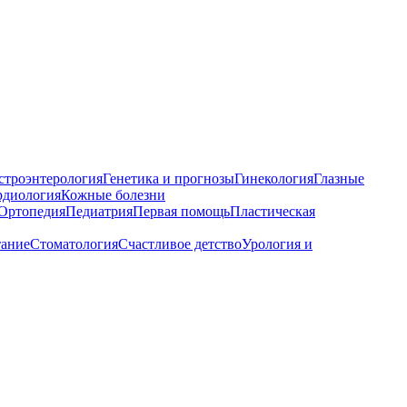
строэнтерология
Генетика и прогнозы
Гинекология
Глазные
рдиология
Кожные болезни
Ортопедия
Педиатрия
Первая помощь
Пластическая
тание
Стоматология
Счастливое детство
Урология и