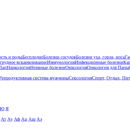
сть и роды
Бесплодие
Болезни сосудов
Болезни уха, горла, носа
Га
 грудное вскармливание
Иммунология
Инфекционные болезни
Ка
Пап
Наркология
Нервные болезни
Онкология
Онкология для Папы
Репродуктивная система мужчины
Сексология
Спорт, Отдых, Пи
Ю
Я
Ат
Ау
Аф
Ац
Аш
Аэ