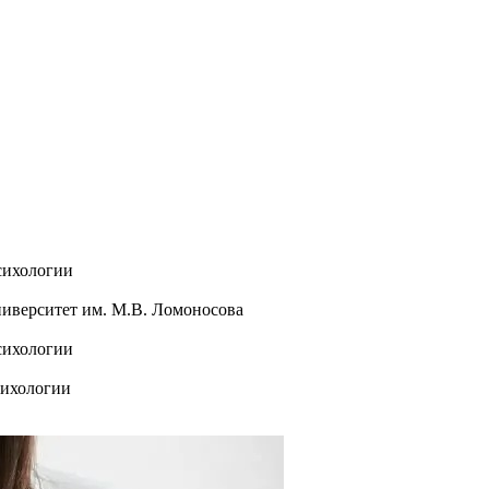
сихологии
иверситет им. М.В. Ломоносова
сихологии
сихологии