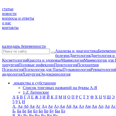
статьи
новости
вопросы и ответы
о нас
контакты
календарь беременности
Анализы и диагностика
Беременно
болезни
Диетология
Диетология и
Косметология
Красота и здоровье
Маммология
Маммология для 
хирургия
Половые инфекции
Проктология
Психиатрия
Психология
Психология для Папы
Пульмонология
Ревматология
андрология
Хирургия
Эндокринология
лекарства и субстанции
Список торговых названий на буквы А-Я
1-Z Латинские
А
Б
В
Г
Д
Е
Ж
З
И
Й
К
Л
М
Н
О
П
Р
С
Т
У
Ф
Х
Ц
Ч
Ш
Э
5
9
L
H
А.
Аа
Аб
Ав
Аг
Ад
Ае
Аз
Аи
Ай
Ак
Ал
Ам
Ан
Ап
Ар
Ас
Б-
Ба
Бе
Би
Бл
Бо
Бр
Бу
Бы
Бэ
В-
Ва
Вг
Ве
Ви
Во
Вп
Ву