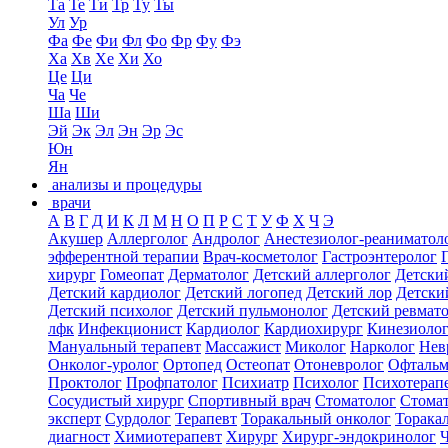
Та
Те
Ти
Тр
Ту
Ты
Ул
Ур
Фа
Фе
Фи
Фл
Фо
Фр
Фу
Фэ
Ха
Хв
Хе
Хи
Хо
Це
Ци
Ча
Че
Ша
Ши
Эй
Эк
Эл
Эн
Эр
Эс
Юн
Ян
анализы и процедуры
врачи
А
В
Г
Д
И
К
Л
М
Н
О
П
Р
С
Т
У
Ф
Х
Ч
Э
Акушер
Аллерголог
Андролог
Анестезиолог-реаниматол
эфферентной терапии
Врач-косметолог
Гастроэнтеролог
хирург
Гомеопат
Дерматолог
Детский аллерголог
Детски
Детский кардиолог
Детский логопед
Детский лор
Детски
Детский психолог
Детский пульмонолог
Детский ревмат
лфк
Инфекционист
Кардиолог
Кардиохирург
Кинезиоло
Мануальный терапевт
Массажист
Миколог
Нарколог
Нев
Онколог-уролог
Ортопед
Остеопат
Отоневролог
Офтальм
Проктолог
Профпатолог
Психиатр
Психолог
Психотерап
Сосудистый хирург
Спортивный врач
Стоматолог
Стомат
эксперт
Сурдолог
Терапевт
Торакальный онколог
Торака
диагност
Химиотерапевт
Хирург
Хирург-эндокринолог
Ч