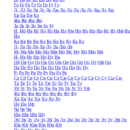
Га
Ге
Ги
Гл
Го
Гр
Гу
Гэ
Д-
Д3
Да
Дв
Дг
Де
Дж
Ди
Дл
До
Др
Ду
Ды
Дэ
Дю
Ев
Ек
Ем
Ер
Жа
Же
Жи
Жо
За
Зв
Зе
Зи
Зм
Зо
Зу
И.
Иб
Ив
Иг
Ид
Из
Ик
Ил
Им
Ин
Ио
Ип
Ир
Ис
Ит
Иф
И
Йо
Ка
Кв
Ке
Ки
Кл
Ко
Кр
Кс
Ку
Кь
Кэ
Л-
Ла
Ле
Ли
Ло
Лу
Ль
Лю
Ля
М-
Ма
Ме
Ми
Мл
Мм
Мо
Мс
Му
Мэ
Мю
Мя
Н-
На
Не
Ни
Но
Ну
Нь
Об
Ов
Од
Оз
Ок
Ол
Ом
Он
Оп
Ор
Ос
От
Оф
Оц
Па
Пе
Пз
Пи
Пк
Пл
Пн
По
Пр
Пс
Пу
Р-
Ра
Ре
Ри
Ро
Ру
Ры
Рэ
Ря
Са
Сб
Св
Се
Си
Ск
Сл
См
Сн
Со
Сп
Ср
Ст
Су
Сы
Сю
Та
Тв
Тг
Те
Ти
Тм
То
Тр
Ту
Ты
Тэ
Уб
Уг
Уз
Ук
Ул
Ум
Ун
Уп
Ур
Ус
Ут
Уф
Фа
Фе
Фи
Фл
Фо
Фр
Фс
Фт
Фу
Ха
Хв
Хе
Хи
Хл
Хо
Ху
Це
Ци
Цф
Ча
Че
Чи
Ша
Шв
Ши
Шу
Эб
Эв
Эг
Эд
Эз
Эй
Эк
Эл
Эм
Эн
Эп
Эр
Эс
Эт
Эу
Эф
Эх
Юв
Юг
Юм
Юн
Юп
Ют