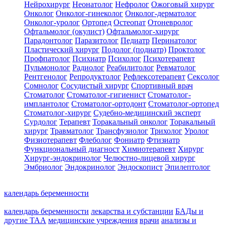
Нейрохирург
Неонатолог
Нефролог
Ожоговый хирург
Онколог
Онколог-гинеколог
Онколог-дерматолог
Онколог-уролог
Ортопед
Остеопат
Отоневролог
Офтальмолог (окулист)
Офтальмолог-хирург
Парадонтолог
Паразитолог
Педиатр
Перинатолог
Пластический хирург
Подолог (подиатр)
Проктолог
Профпатолог
Психиатр
Психолог
Психотерапевт
Пульмонолог
Радиолог
Реабилитолог
Ревматолог
Рентгенолог
Репродуктолог
Рефлексотерапевт
Сексолог
Сомнолог
Сосудистый хирург
Спортивный врач
Стоматолог
Стоматолог-гигиенист
Стоматолог-
имплантолог
Стоматолог-ортодонт
Стоматолог-ортопед
Стоматолог-хирург
Судебно-медицинский эксперт
Сурдолог
Терапевт
Торакальный онколог
Торакальный
хирург
Травматолог
Трансфузиолог
Трихолог
Уролог
Физиотерапевт
Флеболог
Фониатр
Фтизиатр
Функциональный диагност
Химиотерапевт
Хирург
Хирург-эндокринолог
Челюстно-лицевой хирург
Эмбриолог
Эндокринолог
Эндоскопист
Эпилептолог
календарь беременности
календарь беременности
лекарства и субстанции
БАДы и
другие ТАА
медицинские учреждения
врачи
анализы и