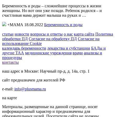
Беременность и роды – сложнейшие процессы в жизни
женщины. Но вот они уже позади. Ребенок родился – и
счастливая мама держит малыша на руках и …
+МАМА 18.08.2022
Беременность и роды
статьи
новости
вопросы и ответы
о нас
карта сайта
Политика
обработки ПД
Согласие на обработку ПД
Согласие на
использование Cookie
календарь беременности
лекарства и субстанции
БАДы и
другие ТАА
медицинские учреждения
врачи
анализы и
процедуры
контакты
наш адрес в Москве: Научный пр-д, д. 14а, стр. 1
сайт предназначен для жителей РФ
e-mail:
info@plusmama.ru
на карте
Материалы, размещенные на данной странице, носят
информационный характер и предназначены для
образовательных целей. Посетители сайта не должны