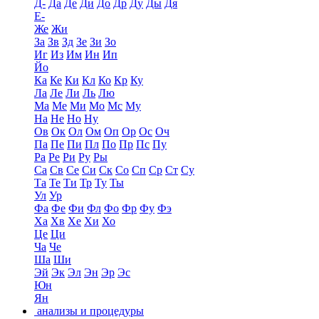
Д-
Да
Де
Ди
До
Др
Ду
Ды
Дя
Е-
Же
Жи
За
Зв
Зд
Зе
Зи
Зо
Иг
Из
Им
Ин
Ип
Йо
Ка
Ке
Ки
Кл
Ко
Кр
Ку
Ла
Ле
Ли
Ль
Лю
Ма
Ме
Ми
Мо
Мс
Му
На
Не
Но
Ну
Ов
Ок
Ол
Ом
Оп
Ор
Ос
Оч
Па
Пе
Пи
Пл
По
Пр
Пс
Пу
Ра
Ре
Ри
Ру
Ры
Са
Св
Се
Си
Ск
Со
Сп
Ср
Ст
Су
Та
Те
Ти
Тр
Ту
Ты
Ул
Ур
Фа
Фе
Фи
Фл
Фо
Фр
Фу
Фэ
Ха
Хв
Хе
Хи
Хо
Це
Ци
Ча
Че
Ша
Ши
Эй
Эк
Эл
Эн
Эр
Эс
Юн
Ян
анализы и процедуры