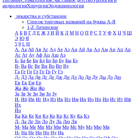
Питание
Стоматология
Счастливое детство
Урология и
андрология
Хирургия
Эндокринология
лекарства и субстанции
Список торговых названий на буквы А-Я
1-Z Латинские
А
Б
В
Г
Д
Е
Ж
З
И
Й
К
Л
М
Н
О
П
Р
С
Т
У
Ф
Х
Ц
Ч
Ш
Э
Ю
Я
5
9
L
H
А.
Аа
Аб
Ав
Аг
Ад
Ае
Аз
Аи
Ай
Ак
Ал
Ам
Ан
Ап
Ар
Ас
Ат
Ау
Аф
Ац
Аш
Аэ
Б-
Ба
Бе
Би
Бл
Бо
Бр
Бу
Бы
Бэ
В-
Ва
Вг
Ве
Ви
Во
Вп
Ву
Га
Ге
Ги
Гл
Го
Гр
Гу
Гэ
Д-
Д3
Да
Дв
Дг
Де
Дж
Ди
Дл
До
Др
Ду
Ды
Дэ
Дю
Ев
Ек
Ем
Ер
Жа
Же
Жи
Жо
За
Зв
Зе
Зи
Зм
Зо
Зу
И.
Иб
Ив
Иг
Ид
Из
Ик
Ил
Им
Ин
Ио
Ип
Ир
Ис
Ит
Иф
Их
Йо
Ка
Кв
Ке
Ки
Кл
Ко
Кр
Кс
Ку
Кь
Кэ
Л-
Ла
Ле
Ли
Ло
Лу
Ль
Лю
Ля
М-
Ма
Ме
Ми
Мл
Мм
Мо
Мс
Му
Мэ
Мю
Мя
Н-
На
Не
Ни
Но
Ну
Нь