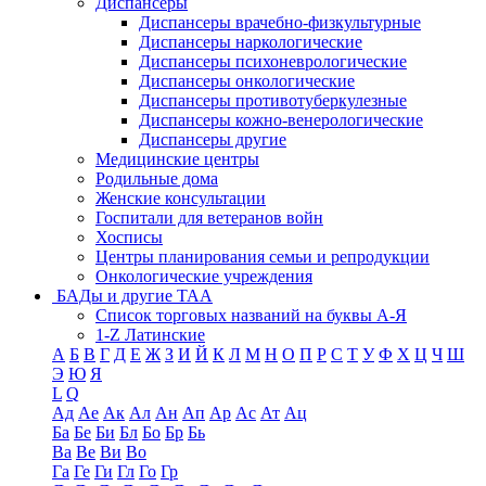
Диспансеры
Диспансеры врачебно-физкультурные
Диспансеры наркологические
Диспансеры психоневрологические
Диспансеры онкологические
Диспансеры противотуберкулезные
Диспансеры кожно-венерологические
Диспансеры другие
Медицинские центры
Родильные дома
Женские консультации
Госпитали для ветеранов войн
Хосписы
Центры планирования семьи и репродукции
Онкологические учреждения
БАДы и другие ТАА
Список торговых названий на буквы А-Я
1-Z Латинские
А
Б
В
Г
Д
Е
Ж
З
И
Й
К
Л
М
Н
О
П
Р
С
Т
У
Ф
Х
Ц
Ч
Ш
Э
Ю
Я
L
Q
Ад
Ае
Ак
Ал
Ан
Ап
Ар
Ас
Ат
Ац
Ба
Бе
Би
Бл
Бо
Бр
Бь
Ва
Ве
Ви
Во
Га
Ге
Ги
Гл
Го
Гр