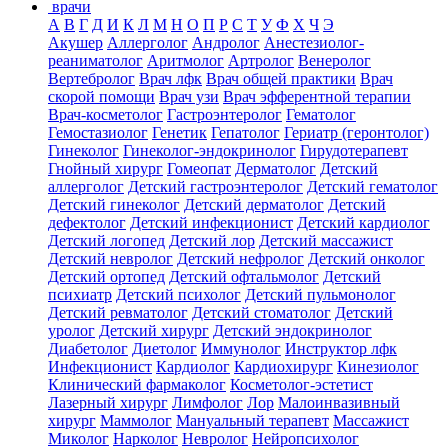
врачи
А
В
Г
Д
И
К
Л
М
Н
О
П
Р
С
Т
У
Ф
Х
Ч
Э
Акушер
Аллерголог
Андролог
Анестезиолог-
реаниматолог
Аритмолог
Артролог
Венеролог
Вертебролог
Врач лфк
Врач общей практики
Врач
скорой помощи
Врач узи
Врач эфферентной терапии
Врач-косметолог
Гастроэнтеролог
Гематолог
Гемостазиолог
Генетик
Гепатолог
Гериатр (геронтолог)
Гинеколог
Гинеколог-эндокринолог
Гирудотерапевт
Гнойный хирург
Гомеопат
Дерматолог
Детский
аллерголог
Детский гастроэнтеролог
Детский гематолог
Детский гинеколог
Детский дерматолог
Детский
дефектолог
Детский инфекционист
Детский кардиолог
Детский логопед
Детский лор
Детский массажист
Детский невролог
Детский нефролог
Детский онколог
Детский ортопед
Детский офтальмолог
Детский
психиатр
Детский психолог
Детский пульмонолог
Детский ревматолог
Детский стоматолог
Детский
уролог
Детский хирург
Детский эндокринолог
Диабетолог
Диетолог
Иммунолог
Инструктор лфк
Инфекционист
Кардиолог
Кардиохирург
Кинезиолог
Клинический фармаколог
Косметолог-эстетист
Лазерный хирург
Лимфолог
Лор
Малоинвазивный
хирург
Маммолог
Мануальный терапевт
Массажист
Миколог
Нарколог
Невролог
Нейропсихолог