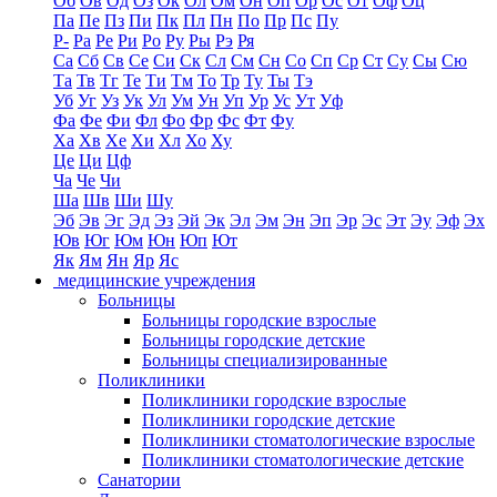
Об
Ов
Од
Оз
Ок
Ол
Ом
Он
Оп
Ор
Ос
От
Оф
Оц
Па
Пе
Пз
Пи
Пк
Пл
Пн
По
Пр
Пс
Пу
Р-
Ра
Ре
Ри
Ро
Ру
Ры
Рэ
Ря
Са
Сб
Св
Се
Си
Ск
Сл
См
Сн
Со
Сп
Ср
Ст
Су
Сы
Сю
Та
Тв
Тг
Те
Ти
Тм
То
Тр
Ту
Ты
Тэ
Уб
Уг
Уз
Ук
Ул
Ум
Ун
Уп
Ур
Ус
Ут
Уф
Фа
Фе
Фи
Фл
Фо
Фр
Фс
Фт
Фу
Ха
Хв
Хе
Хи
Хл
Хо
Ху
Це
Ци
Цф
Ча
Че
Чи
Ша
Шв
Ши
Шу
Эб
Эв
Эг
Эд
Эз
Эй
Эк
Эл
Эм
Эн
Эп
Эр
Эс
Эт
Эу
Эф
Эх
Юв
Юг
Юм
Юн
Юп
Ют
Як
Ям
Ян
Яр
Яс
медицинские учреждения
Больницы
Больницы городские взрослые
Больницы городские детские
Больницы специализированные
Поликлиники
Поликлиники городские взрослые
Поликлиники городские детские
Поликлиники стоматологические взрослые
Поликлиники стоматологические детские
Санатории