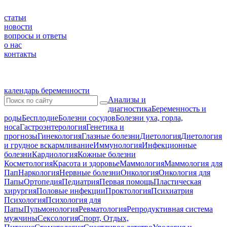
статьи
новости
вопросы и ответы
о нас
контакты
календарь беременности
Анализы и
диагностика
Беременность и
роды
Бесплодие
Болезни сосудов
Болезни уха, горла,
носа
Гастроэнтерология
Генетика и
прогнозы
Гинекология
Глазные болезни
Диетология
Диетология
и грудное вскармливание
Иммунология
Инфекционные
болезни
Кардиология
Кожные болезни
Косметология
Красота и здоровье
Маммология
Маммология для
Пап
Наркология
Нервные болезни
Онкология
Онкология для
Папы
Ортопедия
Педиатрия
Первая помощь
Пластическая
хирургия
Половые инфекции
Проктология
Психиатрия
Психология
Психология для
Папы
Пульмонология
Ревматология
Репродуктивная система
мужчины
Сексология
Спорт, Отдых,