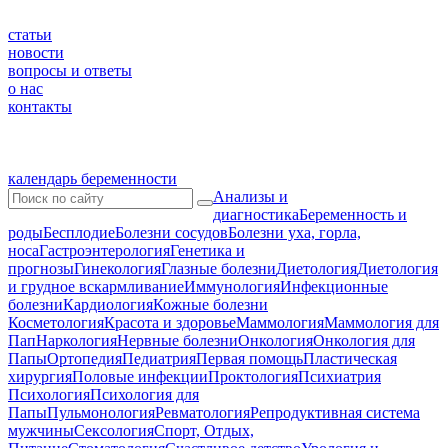
статьи
новости
вопросы и ответы
о нас
контакты
календарь беременности
Анализы и
диагностика
Беременность и
роды
Бесплодие
Болезни сосудов
Болезни уха, горла,
носа
Гастроэнтерология
Генетика и
прогнозы
Гинекология
Глазные болезни
Диетология
Диетология
и грудное вскармливание
Иммунология
Инфекционные
болезни
Кардиология
Кожные болезни
Косметология
Красота и здоровье
Маммология
Маммология для
Пап
Наркология
Нервные болезни
Онкология
Онкология для
Папы
Ортопедия
Педиатрия
Первая помощь
Пластическая
хирургия
Половые инфекции
Проктология
Психиатрия
Психология
Психология для
Папы
Пульмонология
Ревматология
Репродуктивная система
мужчины
Сексология
Спорт, Отдых,