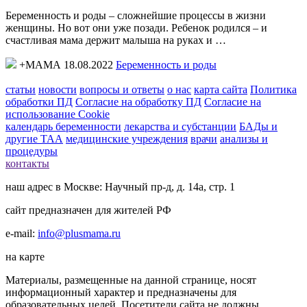
Беременность и роды – сложнейшие процессы в жизни
женщины. Но вот они уже позади. Ребенок родился – и
счастливая мама держит малыша на руках и …
+МАМА 18.08.2022
Беременность и роды
статьи
новости
вопросы и ответы
о нас
карта сайта
Политика
обработки ПД
Согласие на обработку ПД
Согласие на
использование Cookie
календарь беременности
лекарства и субстанции
БАДы и
другие ТАА
медицинские учреждения
врачи
анализы и
процедуры
контакты
наш адрес в Москве: Научный пр-д, д. 14а, стр. 1
сайт предназначен для жителей РФ
e-mail:
info@plusmama.ru
на карте
Материалы, размещенные на данной странице, носят
информационный характер и предназначены для
образовательных целей. Посетители сайта не должны