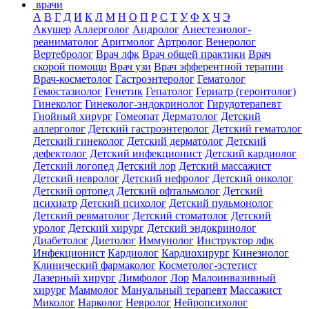
врачи
А
В
Г
Д
И
К
Л
М
Н
О
П
Р
С
Т
У
Ф
Х
Ч
Э
Акушер
Аллерголог
Андролог
Анестезиолог-
реаниматолог
Аритмолог
Артролог
Венеролог
Вертебролог
Врач лфк
Врач общей практики
Врач
скорой помощи
Врач узи
Врач эфферентной терапии
Врач-косметолог
Гастроэнтеролог
Гематолог
Гемостазиолог
Генетик
Гепатолог
Гериатр (геронтолог)
Гинеколог
Гинеколог-эндокринолог
Гирудотерапевт
Гнойный хирург
Гомеопат
Дерматолог
Детский
аллерголог
Детский гастроэнтеролог
Детский гематолог
Детский гинеколог
Детский дерматолог
Детский
дефектолог
Детский инфекционист
Детский кардиолог
Детский логопед
Детский лор
Детский массажист
Детский невролог
Детский нефролог
Детский онколог
Детский ортопед
Детский офтальмолог
Детский
психиатр
Детский психолог
Детский пульмонолог
Детский ревматолог
Детский стоматолог
Детский
уролог
Детский хирург
Детский эндокринолог
Диабетолог
Диетолог
Иммунолог
Инструктор лфк
Инфекционист
Кардиолог
Кардиохирург
Кинезиолог
Клинический фармаколог
Косметолог-эстетист
Лазерный хирург
Лимфолог
Лор
Малоинвазивный
хирург
Маммолог
Мануальный терапевт
Массажист
Миколог
Нарколог
Невролог
Нейропсихолог