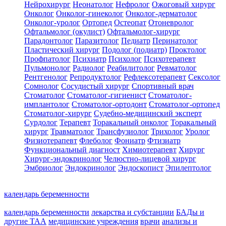
Нейрохирург
Неонатолог
Нефролог
Ожоговый хирург
Онколог
Онколог-гинеколог
Онколог-дерматолог
Онколог-уролог
Ортопед
Остеопат
Отоневролог
Офтальмолог (окулист)
Офтальмолог-хирург
Парадонтолог
Паразитолог
Педиатр
Перинатолог
Пластический хирург
Подолог (подиатр)
Проктолог
Профпатолог
Психиатр
Психолог
Психотерапевт
Пульмонолог
Радиолог
Реабилитолог
Ревматолог
Рентгенолог
Репродуктолог
Рефлексотерапевт
Сексолог
Сомнолог
Сосудистый хирург
Спортивный врач
Стоматолог
Стоматолог-гигиенист
Стоматолог-
имплантолог
Стоматолог-ортодонт
Стоматолог-ортопед
Стоматолог-хирург
Судебно-медицинский эксперт
Сурдолог
Терапевт
Торакальный онколог
Торакальный
хирург
Травматолог
Трансфузиолог
Трихолог
Уролог
Физиотерапевт
Флеболог
Фониатр
Фтизиатр
Функциональный диагност
Химиотерапевт
Хирург
Хирург-эндокринолог
Челюстно-лицевой хирург
Эмбриолог
Эндокринолог
Эндоскопист
Эпилептолог
календарь беременности
календарь беременности
лекарства и субстанции
БАДы и
другие ТАА
медицинские учреждения
врачи
анализы и