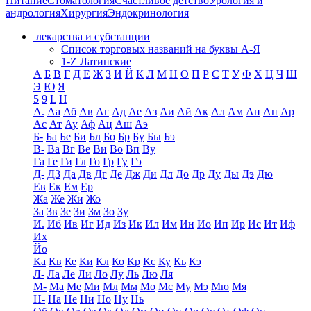
Питание
Стоматология
Счастливое детство
Урология и
андрология
Хирургия
Эндокринология
лекарства и субстанции
Список торговых названий на буквы А-Я
1-Z Латинские
А
Б
В
Г
Д
Е
Ж
З
И
Й
К
Л
М
Н
О
П
Р
С
Т
У
Ф
Х
Ц
Ч
Ш
Э
Ю
Я
5
9
L
H
А.
Аа
Аб
Ав
Аг
Ад
Ае
Аз
Аи
Ай
Ак
Ал
Ам
Ан
Ап
Ар
Ас
Ат
Ау
Аф
Ац
Аш
Аэ
Б-
Ба
Бе
Би
Бл
Бо
Бр
Бу
Бы
Бэ
В-
Ва
Вг
Ве
Ви
Во
Вп
Ву
Га
Ге
Ги
Гл
Го
Гр
Гу
Гэ
Д-
Д3
Да
Дв
Дг
Де
Дж
Ди
Дл
До
Др
Ду
Ды
Дэ
Дю
Ев
Ек
Ем
Ер
Жа
Же
Жи
Жо
За
Зв
Зе
Зи
Зм
Зо
Зу
И.
Иб
Ив
Иг
Ид
Из
Ик
Ил
Им
Ин
Ио
Ип
Ир
Ис
Ит
Иф
Их
Йо
Ка
Кв
Ке
Ки
Кл
Ко
Кр
Кс
Ку
Кь
Кэ
Л-
Ла
Ле
Ли
Ло
Лу
Ль
Лю
Ля
М-
Ма
Ме
Ми
Мл
Мм
Мо
Мс
Му
Мэ
Мю
Мя
Н-
На
Не
Ни
Но
Ну
Нь