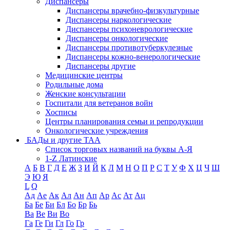
Диспансеры
Диспансеры врачебно-физкультурные
Диспансеры наркологические
Диспансеры психоневрологические
Диспансеры онкологические
Диспансеры противотуберкулезные
Диспансеры кожно-венерологические
Диспансеры другие
Медицинские центры
Родильные дома
Женские консультации
Госпитали для ветеранов войн
Хосписы
Центры планирования семьи и репродукции
Онкологические учреждения
БАДы и другие ТАА
Список торговых названий на буквы А-Я
1-Z Латинские
А
Б
В
Г
Д
Е
Ж
З
И
Й
К
Л
М
Н
О
П
Р
С
Т
У
Ф
Х
Ц
Ч
Ш
Э
Ю
Я
L
Q
Ад
Ае
Ак
Ал
Ан
Ап
Ар
Ас
Ат
Ац
Ба
Бе
Би
Бл
Бо
Бр
Бь
Ва
Ве
Ви
Во
Га
Ге
Ги
Гл
Го
Гр