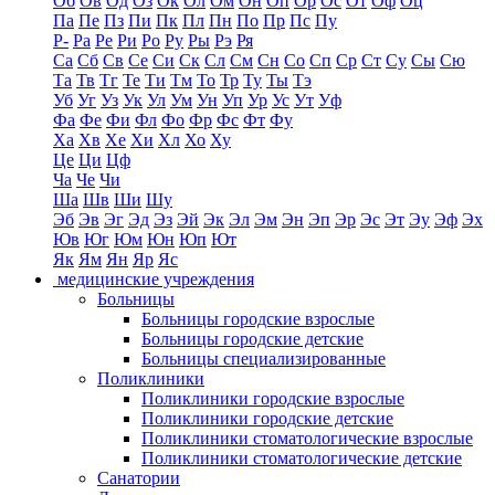
Об
Ов
Од
Оз
Ок
Ол
Ом
Он
Оп
Ор
Ос
От
Оф
Оц
Па
Пе
Пз
Пи
Пк
Пл
Пн
По
Пр
Пс
Пу
Р-
Ра
Ре
Ри
Ро
Ру
Ры
Рэ
Ря
Са
Сб
Св
Се
Си
Ск
Сл
См
Сн
Со
Сп
Ср
Ст
Су
Сы
Сю
Та
Тв
Тг
Те
Ти
Тм
То
Тр
Ту
Ты
Тэ
Уб
Уг
Уз
Ук
Ул
Ум
Ун
Уп
Ур
Ус
Ут
Уф
Фа
Фе
Фи
Фл
Фо
Фр
Фс
Фт
Фу
Ха
Хв
Хе
Хи
Хл
Хо
Ху
Це
Ци
Цф
Ча
Че
Чи
Ша
Шв
Ши
Шу
Эб
Эв
Эг
Эд
Эз
Эй
Эк
Эл
Эм
Эн
Эп
Эр
Эс
Эт
Эу
Эф
Эх
Юв
Юг
Юм
Юн
Юп
Ют
Як
Ям
Ян
Яр
Яс
медицинские учреждения
Больницы
Больницы городские взрослые
Больницы городские детские
Больницы специализированные
Поликлиники
Поликлиники городские взрослые
Поликлиники городские детские
Поликлиники стоматологические взрослые
Поликлиники стоматологические детские
Санатории