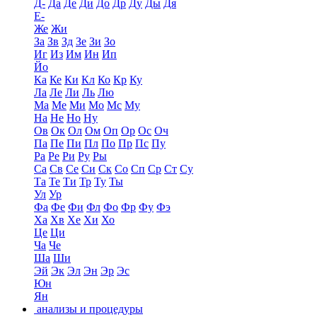
Д-
Да
Де
Ди
До
Др
Ду
Ды
Дя
Е-
Же
Жи
За
Зв
Зд
Зе
Зи
Зо
Иг
Из
Им
Ин
Ип
Йо
Ка
Ке
Ки
Кл
Ко
Кр
Ку
Ла
Ле
Ли
Ль
Лю
Ма
Ме
Ми
Мо
Мс
Му
На
Не
Но
Ну
Ов
Ок
Ол
Ом
Оп
Ор
Ос
Оч
Па
Пе
Пи
Пл
По
Пр
Пс
Пу
Ра
Ре
Ри
Ру
Ры
Са
Св
Се
Си
Ск
Со
Сп
Ср
Ст
Су
Та
Те
Ти
Тр
Ту
Ты
Ул
Ур
Фа
Фе
Фи
Фл
Фо
Фр
Фу
Фэ
Ха
Хв
Хе
Хи
Хо
Це
Ци
Ча
Че
Ша
Ши
Эй
Эк
Эл
Эн
Эр
Эс
Юн
Ян
анализы и процедуры