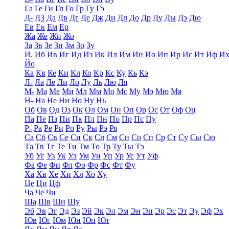
Га
Ге
Ги
Гл
Го
Гр
Гу
Гэ
Д-
Д3
Да
Дв
Дг
Де
Дж
Ди
Дл
До
Др
Ду
Ды
Дэ
Дю
Ев
Ек
Ем
Ер
Жа
Же
Жи
Жо
За
Зв
Зе
Зи
Зм
Зо
Зу
И.
Иб
Ив
Иг
Ид
Из
Ик
Ил
Им
Ин
Ио
Ип
Ир
Ис
Ит
Иф
И
Йо
Ка
Кв
Ке
Ки
Кл
Ко
Кр
Кс
Ку
Кь
Кэ
Л-
Ла
Ле
Ли
Ло
Лу
Ль
Лю
Ля
М-
Ма
Ме
Ми
Мл
Мм
Мо
Мс
Му
Мэ
Мю
Мя
Н-
На
Не
Ни
Но
Ну
Нь
Об
Ов
Од
Оз
Ок
Ол
Ом
Он
Оп
Ор
Ос
От
Оф
Оц
Па
Пе
Пз
Пи
Пк
Пл
Пн
По
Пр
Пс
Пу
Р-
Ра
Ре
Ри
Ро
Ру
Ры
Рэ
Ря
Са
Сб
Св
Се
Си
Ск
Сл
См
Сн
Со
Сп
Ср
Ст
Су
Сы
Сю
Та
Тв
Тг
Те
Ти
Тм
То
Тр
Ту
Ты
Тэ
Уб
Уг
Уз
Ук
Ул
Ум
Ун
Уп
Ур
Ус
Ут
Уф
Фа
Фе
Фи
Фл
Фо
Фр
Фс
Фт
Фу
Ха
Хв
Хе
Хи
Хл
Хо
Ху
Це
Ци
Цф
Ча
Че
Чи
Ша
Шв
Ши
Шу
Эб
Эв
Эг
Эд
Эз
Эй
Эк
Эл
Эм
Эн
Эп
Эр
Эс
Эт
Эу
Эф
Эх
Юв
Юг
Юм
Юн
Юп
Ют