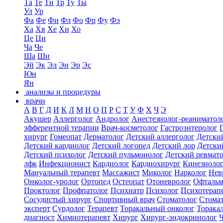
Та
Те
Ти
Тр
Ту
Ты
Ул
Ур
Фа
Фе
Фи
Фл
Фо
Фр
Фу
Фэ
Ха
Хв
Хе
Хи
Хо
Це
Ци
Ча
Че
Ша
Ши
Эй
Эк
Эл
Эн
Эр
Эс
Юн
Ян
анализы и процедуры
врачи
А
В
Г
Д
И
К
Л
М
Н
О
П
Р
С
Т
У
Ф
Х
Ч
Э
Акушер
Аллерголог
Андролог
Анестезиолог-реаниматол
эфферентной терапии
Врач-косметолог
Гастроэнтеролог
хирург
Гомеопат
Дерматолог
Детский аллерголог
Детски
Детский кардиолог
Детский логопед
Детский лор
Детски
Детский психолог
Детский пульмонолог
Детский ревмат
лфк
Инфекционист
Кардиолог
Кардиохирург
Кинезиоло
Мануальный терапевт
Массажист
Миколог
Нарколог
Нев
Онколог-уролог
Ортопед
Остеопат
Отоневролог
Офтальм
Проктолог
Профпатолог
Психиатр
Психолог
Психотерап
Сосудистый хирург
Спортивный врач
Стоматолог
Стомат
эксперт
Сурдолог
Терапевт
Торакальный онколог
Торака
диагност
Химиотерапевт
Хирург
Хирург-эндокринолог
Ч