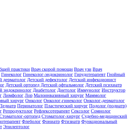
общей практики
Врач скорой помощи
Врач узи
Врач
Гинеколог
Гинеколог-эндокринолог
Гирудотерапевт
Гнойный
й дерматолог
Детский дефектолог
Детский инфекционист
ог
Детский ортопед
Детский офтальмолог
Детский психиатр
й эндокринолог
Диабетолог
Диетолог
Иммунолог
Инструктор
г
Лимфолог
Лор
Малоинвазивный хирург
Маммолог
вый хирург
Онколог
Онколог-гинеколог
Онколог-дерматолог
Педиатр
Перинатолог
Пластический хирург
Подолог (подиатр)
г
Репродуктолог
Рефлексотерапевт
Сексолог
Сомнолог
Стоматолог-ортопед
Стоматолог-хирург
Судебно-медицинский
отерапевт
Флеболог
Фониатр
Фтизиатр
Функциональный
т
Эпилептолог