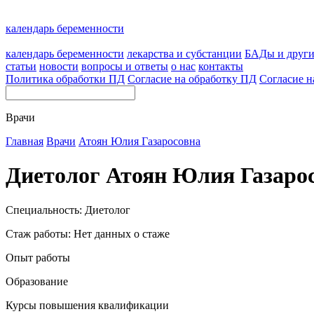
календарь беременности
календарь беременности
лекарства и субстанции
БАДы и друг
статьи
новости
вопросы и ответы
о нас
контакты
Политика обработки ПД
Согласие на обработку ПД
Согласие н
Врачи
Главная
Врачи
Атоян Юлия Газаросовна
Диетолог Атоян Юлия Газаро
Специальность: Диетолог
Стаж работы: Нет данных о стаже
Опыт работы
Образование
Курсы повышения квалификации