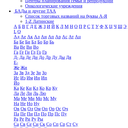
Центры планирования семьи и репродукции
Онкологические учреждения
БАДы и другие ТАА
Список торговых названий на буквы А-Я
1-Z Латинские
А
Б
В
Г
Д
Е
Ж
З
И
Й
К
Л
М
Н
О
П
Р
С
Т
У
Ф
Х
Ц
Ч
Ш
Э
L
Q
Ад
Ае
Ак
Ал
Ан
Ап
Ар
Ас
Ат
Ац
Ба
Бе
Би
Бл
Бо
Бр
Бь
Ва
Ве
Ви
Во
Га
Ге
Ги
Гл
Го
Гр
Д-
Да
Де
Ди
До
Др
Ду
Ды
Дя
Е-
Же
Жи
За
Зв
Зд
Зе
Зи
Зо
Иг
Из
Им
Ин
Ип
Йо
Ка
Ке
Ки
Кл
Ко
Кр
Ку
Ла
Ле
Ли
Ль
Лю
Ма
Ме
Ми
Мо
Мс
Му
На
Не
Но
Ну
Ов
Ок
Ол
Ом
Оп
Ор
Ос
Оч
Па
Пе
Пи
Пл
По
Пр
Пс
Пу
Ра
Ре
Ри
Ру
Ры
Са
Св
Се
Си
Ск
Со
Сп
Ср
Ст
Су