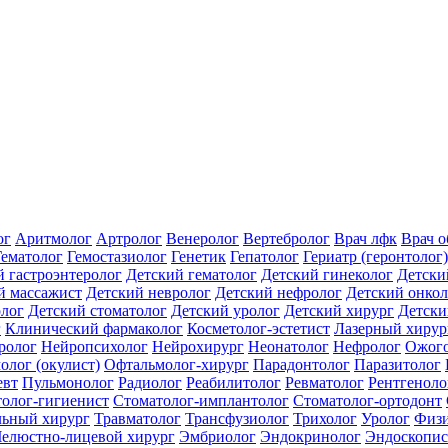
ог
Аритмолог
Артролог
Венеролог
Вертебролог
Врач лфк
Врач 
Гематолог
Гемостазиолог
Генетик
Гепатолог
Гериатр (геронтолог)
й гастроэнтеролог
Детский гематолог
Детский гинеколог
Детски
й массажист
Детский невролог
Детский нефролог
Детский онкол
олог
Детский стоматолог
Детский уролог
Детский хирург
Детски
г
Клинический фармаколог
Косметолог-эстетист
Лазерный хирур
ролог
Нейропсихолог
Нейрохирург
Неонатолог
Нефролог
Ожого
олог (окулист)
Офтальмолог-хирург
Парадонтолог
Паразитолог
евт
Пульмонолог
Радиолог
Реабилитолог
Ревматолог
Рентгеноло
олог-гигиенист
Стоматолог-имплантолог
Стоматолог-ортодонт
льный хирург
Травматолог
Трансфузиолог
Трихолог
Уролог
Физи
елюстно-лицевой хирург
Эмбриолог
Эндокринолог
Эндоскопис