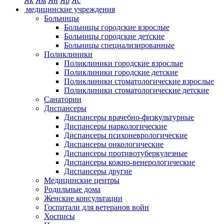
Як
Ям
Ян
Яр
Яс
медицинские учреждения
Больницы
Больницы городские взрослые
Больницы городские детские
Больницы специализированные
Поликлиники
Поликлиники городские взрослые
Поликлиники городские детские
Поликлиники стоматологические взрослые
Поликлиники стоматологические детские
Санатории
Диспансеры
Диспансеры врачебно-физкультурные
Диспансеры наркологические
Диспансеры психоневрологические
Диспансеры онкологические
Диспансеры противотуберкулезные
Диспансеры кожно-венерологические
Диспансеры другие
Медицинские центры
Родильные дома
Женские консультации
Госпитали для ветеранов войн
Хосписы