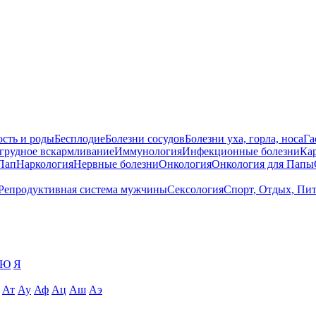
сть и роды
Бесплодие
Болезни сосудов
Болезни уха, горла, носа
Га
 грудное вскармливание
Иммунология
Инфекционные болезни
Ка
Пап
Наркология
Нервные болезни
Онкология
Онкология для Папы
Репродуктивная система мужчины
Сексология
Спорт, Отдых, Пи
Ю
Я
Ат
Ау
Аф
Ац
Аш
Аэ