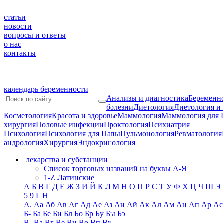
статьи
новости
вопросы и ответы
о нас
контакты
календарь беременности
Анализы и диагностика
Беременно
болезни
Диетология
Диетология и
Косметология
Красота и здоровье
Маммология
Маммология для 
хирургия
Половые инфекции
Проктология
Психиатрия
Психология
Психология для Папы
Пульмонология
Ревматология
андрология
Хирургия
Эндокринология
лекарства и субстанции
Список торговых названий на буквы А-Я
1-Z Латинские
А
Б
В
Г
Д
Е
Ж
З
И
Й
К
Л
М
Н
О
П
Р
С
Т
У
Ф
Х
Ц
Ч
Ш
Э
5
9
L
H
А.
Аа
Аб
Ав
Аг
Ад
Ае
Аз
Аи
Ай
Ак
Ал
Ам
Ан
Ап
Ар
Ас
Б-
Ба
Бе
Би
Бл
Бо
Бр
Бу
Бы
Бэ
В-
Ва
Вг
Ве
Ви
Во
Вп
Ву