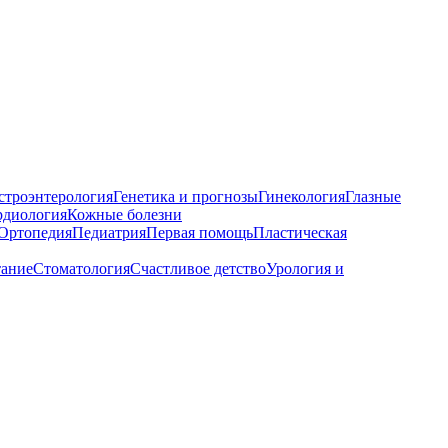
строэнтерология
Генетика и прогнозы
Гинекология
Глазные
рдиология
Кожные болезни
Ортопедия
Педиатрия
Первая помощь
Пластическая
тание
Стоматология
Счастливое детство
Урология и