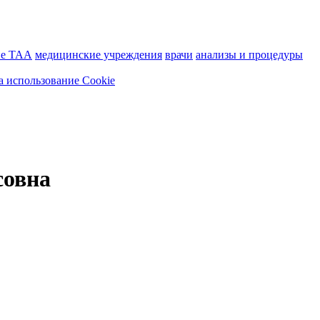
ие ТАА
медицинские учреждения
врачи
анализы и процедуры
а использование Cookie
совна