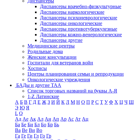
Диспансеры
Диспансеры врачебно-физкультурные
Диспансеры наркологические
Диспансеры психоневрологические
Диспансеры онкологические
Диспансеры противотуберкулезные
Диспансеры кожно-венерологические
Диспансеры другие
Медицинские центры
Родильные дома
Женские консультации
Госпитали для ветеранов войн
Хосписы
Центры планирования семьи и репродукции
Онкологические учреждения
БАДы и другие ТАА
Список торговых названий на буквы А-Я
1-Z Латинские
А
Б
В
Г
Д
Е
Ж
З
И
Й
К
Л
М
Н
О
П
Р
С
Т
У
Ф
Х
Ц
Ч
Ш
Э
Ю
Я
L
Q
Ад
Ае
Ак
Ал
Ан
Ап
Ар
Ас
Ат
Ац
Ба
Бе
Би
Бл
Бо
Бр
Бь
Ва
Ве
Ви
Во
Га
Ге
Ги
Гл
Го
Гр