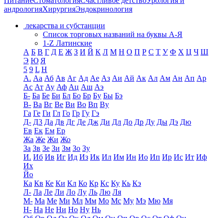
Питание
Стоматология
Счастливое детство
Урология и
андрология
Хирургия
Эндокринология
лекарства и субстанции
Список торговых названий на буквы А-Я
1-Z Латинские
А
Б
В
Г
Д
Е
Ж
З
И
Й
К
Л
М
Н
О
П
Р
С
Т
У
Ф
Х
Ц
Ч
Ш
Э
Ю
Я
5
9
L
H
А.
Аа
Аб
Ав
Аг
Ад
Ае
Аз
Аи
Ай
Ак
Ал
Ам
Ан
Ап
Ар
Ас
Ат
Ау
Аф
Ац
Аш
Аэ
Б-
Ба
Бе
Би
Бл
Бо
Бр
Бу
Бы
Бэ
В-
Ва
Вг
Ве
Ви
Во
Вп
Ву
Га
Ге
Ги
Гл
Го
Гр
Гу
Гэ
Д-
Д3
Да
Дв
Дг
Де
Дж
Ди
Дл
До
Др
Ду
Ды
Дэ
Дю
Ев
Ек
Ем
Ер
Жа
Же
Жи
Жо
За
Зв
Зе
Зи
Зм
Зо
Зу
И.
Иб
Ив
Иг
Ид
Из
Ик
Ил
Им
Ин
Ио
Ип
Ир
Ис
Ит
Иф
Их
Йо
Ка
Кв
Ке
Ки
Кл
Ко
Кр
Кс
Ку
Кь
Кэ
Л-
Ла
Ле
Ли
Ло
Лу
Ль
Лю
Ля
М-
Ма
Ме
Ми
Мл
Мм
Мо
Мс
Му
Мэ
Мю
Мя
Н-
На
Не
Ни
Но
Ну
Нь