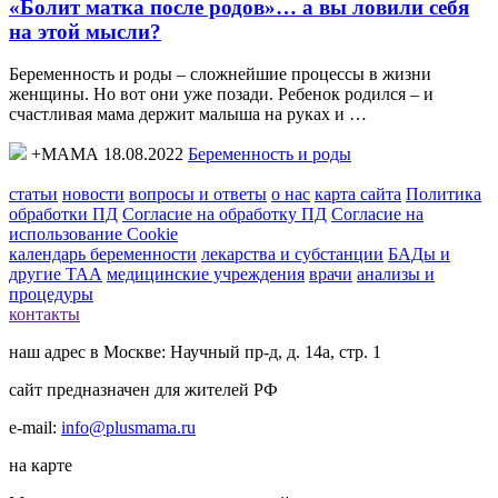
«Болит матка после родов»… а вы ловили себя
на этой мысли?
Беременность и роды – сложнейшие процессы в жизни
женщины. Но вот они уже позади. Ребенок родился – и
счастливая мама держит малыша на руках и …
+МАМА 18.08.2022
Беременность и роды
статьи
новости
вопросы и ответы
о нас
карта сайта
Политика
обработки ПД
Согласие на обработку ПД
Согласие на
использование Cookie
календарь беременности
лекарства и субстанции
БАДы и
другие ТАА
медицинские учреждения
врачи
анализы и
процедуры
контакты
наш адрес в Москве: Научный пр-д, д. 14а, стр. 1
сайт предназначен для жителей РФ
e-mail:
info@plusmama.ru
на карте