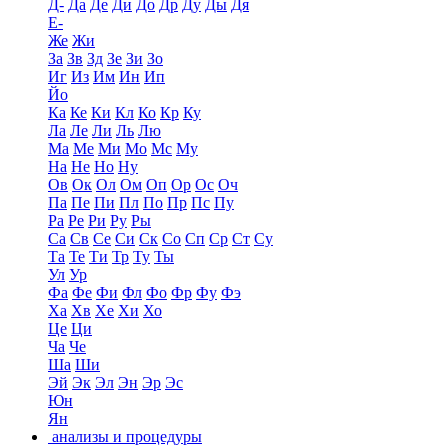
Д-
Да
Де
Ди
До
Др
Ду
Ды
Дя
Е-
Же
Жи
За
Зв
Зд
Зе
Зи
Зо
Иг
Из
Им
Ин
Ип
Йо
Ка
Ке
Ки
Кл
Ко
Кр
Ку
Ла
Ле
Ли
Ль
Лю
Ма
Ме
Ми
Мо
Мс
Му
На
Не
Но
Ну
Ов
Ок
Ол
Ом
Оп
Ор
Ос
Оч
Па
Пе
Пи
Пл
По
Пр
Пс
Пу
Ра
Ре
Ри
Ру
Ры
Са
Св
Се
Си
Ск
Со
Сп
Ср
Ст
Су
Та
Те
Ти
Тр
Ту
Ты
Ул
Ур
Фа
Фе
Фи
Фл
Фо
Фр
Фу
Фэ
Ха
Хв
Хе
Хи
Хо
Це
Ци
Ча
Че
Ша
Ши
Эй
Эк
Эл
Эн
Эр
Эс
Юн
Ян
анализы и процедуры