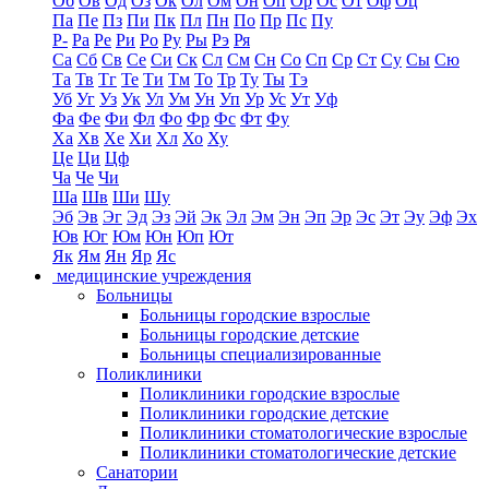
Об
Ов
Од
Оз
Ок
Ол
Ом
Он
Оп
Ор
Ос
От
Оф
Оц
Па
Пе
Пз
Пи
Пк
Пл
Пн
По
Пр
Пс
Пу
Р-
Ра
Ре
Ри
Ро
Ру
Ры
Рэ
Ря
Са
Сб
Св
Се
Си
Ск
Сл
См
Сн
Со
Сп
Ср
Ст
Су
Сы
Сю
Та
Тв
Тг
Те
Ти
Тм
То
Тр
Ту
Ты
Тэ
Уб
Уг
Уз
Ук
Ул
Ум
Ун
Уп
Ур
Ус
Ут
Уф
Фа
Фе
Фи
Фл
Фо
Фр
Фс
Фт
Фу
Ха
Хв
Хе
Хи
Хл
Хо
Ху
Це
Ци
Цф
Ча
Че
Чи
Ша
Шв
Ши
Шу
Эб
Эв
Эг
Эд
Эз
Эй
Эк
Эл
Эм
Эн
Эп
Эр
Эс
Эт
Эу
Эф
Эх
Юв
Юг
Юм
Юн
Юп
Ют
Як
Ям
Ян
Яр
Яс
медицинские учреждения
Больницы
Больницы городские взрослые
Больницы городские детские
Больницы специализированные
Поликлиники
Поликлиники городские взрослые
Поликлиники городские детские
Поликлиники стоматологические взрослые
Поликлиники стоматологические детские
Санатории