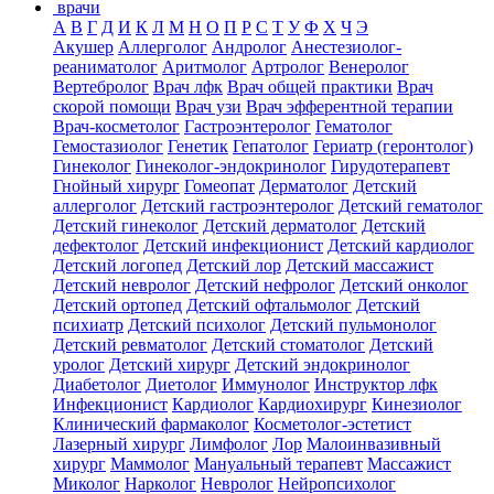
врачи
А
В
Г
Д
И
К
Л
М
Н
О
П
Р
С
Т
У
Ф
Х
Ч
Э
Акушер
Аллерголог
Андролог
Анестезиолог-
реаниматолог
Аритмолог
Артролог
Венеролог
Вертебролог
Врач лфк
Врач общей практики
Врач
скорой помощи
Врач узи
Врач эфферентной терапии
Врач-косметолог
Гастроэнтеролог
Гематолог
Гемостазиолог
Генетик
Гепатолог
Гериатр (геронтолог)
Гинеколог
Гинеколог-эндокринолог
Гирудотерапевт
Гнойный хирург
Гомеопат
Дерматолог
Детский
аллерголог
Детский гастроэнтеролог
Детский гематолог
Детский гинеколог
Детский дерматолог
Детский
дефектолог
Детский инфекционист
Детский кардиолог
Детский логопед
Детский лор
Детский массажист
Детский невролог
Детский нефролог
Детский онколог
Детский ортопед
Детский офтальмолог
Детский
психиатр
Детский психолог
Детский пульмонолог
Детский ревматолог
Детский стоматолог
Детский
уролог
Детский хирург
Детский эндокринолог
Диабетолог
Диетолог
Иммунолог
Инструктор лфк
Инфекционист
Кардиолог
Кардиохирург
Кинезиолог
Клинический фармаколог
Косметолог-эстетист
Лазерный хирург
Лимфолог
Лор
Малоинвазивный
хирург
Маммолог
Мануальный терапевт
Массажист
Миколог
Нарколог
Невролог
Нейропсихолог