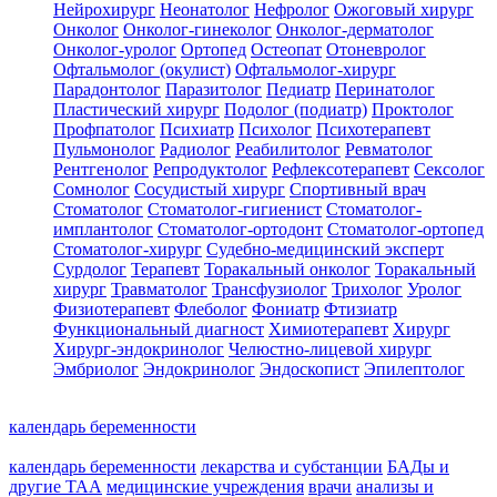
Нейрохирург
Неонатолог
Нефролог
Ожоговый хирург
Онколог
Онколог-гинеколог
Онколог-дерматолог
Онколог-уролог
Ортопед
Остеопат
Отоневролог
Офтальмолог (окулист)
Офтальмолог-хирург
Парадонтолог
Паразитолог
Педиатр
Перинатолог
Пластический хирург
Подолог (подиатр)
Проктолог
Профпатолог
Психиатр
Психолог
Психотерапевт
Пульмонолог
Радиолог
Реабилитолог
Ревматолог
Рентгенолог
Репродуктолог
Рефлексотерапевт
Сексолог
Сомнолог
Сосудистый хирург
Спортивный врач
Стоматолог
Стоматолог-гигиенист
Стоматолог-
имплантолог
Стоматолог-ортодонт
Стоматолог-ортопед
Стоматолог-хирург
Судебно-медицинский эксперт
Сурдолог
Терапевт
Торакальный онколог
Торакальный
хирург
Травматолог
Трансфузиолог
Трихолог
Уролог
Физиотерапевт
Флеболог
Фониатр
Фтизиатр
Функциональный диагност
Химиотерапевт
Хирург
Хирург-эндокринолог
Челюстно-лицевой хирург
Эмбриолог
Эндокринолог
Эндоскопист
Эпилептолог
календарь беременности
календарь беременности
лекарства и субстанции
БАДы и
другие ТАА
медицинские учреждения
врачи
анализы и